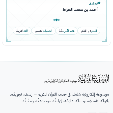
تحقيق
أحمد بن محمد الخراط
الناشر
دار القلم
عدد الأجزاء
11
التصنيف
التفسير
اللغة
العربية
موسوعة إلكترونية شاملة في خدمة القرآن الكريم — رَسمُه، تجويدُه،
تِلاواتُه، تفسيرُه، ترجماتُه، علومُه، قِراءاتُه، موضوعاتُه، وتدبُّراتُه.