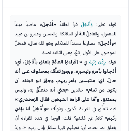
قوله تعالى:
وَأُدْخِلَ
قرأ العامَّةُ
«أُدْخِلَ»
ماضياً مبنياً
للمفعولِ، والفاعلُ اللهُ أو الملائكة. والحسن وعمرو بن عبيد
«وأُدْخِلُ»
مضارعاً مسنداً للمتكلم وهو الله تعالى، فمحَلُّ
الموصولِ على الأول رفعٌ، وعلى الثانية نصبٌ.
قوله:
بِإِذْنِ رَبِّهِمْ
في
« [قراءةِ] العامَّةِ يتعلق بأُدْخِلَ، أي:
أُدْخِلوا بأمرهِ وتيسيرِه. ويجوز تعلُّقه بمحذوف على أنه
حالٌ، أي: ملتبسين بأمرِ ربهم، وجوَّز أبو البقاء أن
يكون من تمام»
خالدين
«يعني أنه متعلِّقٌ به، وليس
بممتنعٍ. وأمَّا على قراءة الشيخين فقال الزمخشري:»
فيم تتعلَّق في القراءة الأخرى، وقولُك
«وأُدْخِلُ أنا بإذنِ
ربِّهم»
كلامٌ غير مُلتئمٍ؟ قلت: الوجهُ في هذه القراءة أَنْ
يتعلق بما بعده، أي: تحيتُهم فيها سلامٌ بإذن ربهم «. ورَدَّ