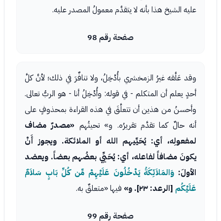
عليه الشيخ هذا بأنه لا يتقدَّم معمولُ المصدر عليه.
صفحة رقم 98
وقد عَلَّقه غيرُ الزمخشري بأُدْخِلُ، ولا تنافٌرَ في ذلك؛ لأنَّ كلَّ
أحدٍ يعلم أن المتكلم - في قوله: وأُدْخِلُ أنا - هو الربُّ تعالى.
وأحسنُ من هذين أن تتعلَّقَ في هذه القراءة بمحذوفٍ على
أنه حالٌ كما تقدَّم تقريرُه. و» تحيتُهم
«مصدرٌ مضاف
لمفعولِه، أي: يُحَيِّيهم الله أو الملائكة. ويجوز أَنْ
يكونَ مضافاً لفاعله، أي: يُحَيِّي بعضُهم بعضاً. ويعضد
الأولَ:
وَالمَلاَئِكَةُ يَدْخُلُونَ عَلَيْهِمْ مِّن كُلِّ بَابٍ سَلاَمٌ
عَلَيْكُم
[الرعد: ٢٣]. و»
فيها «متعلقٌ به.
صفحة رقم 99