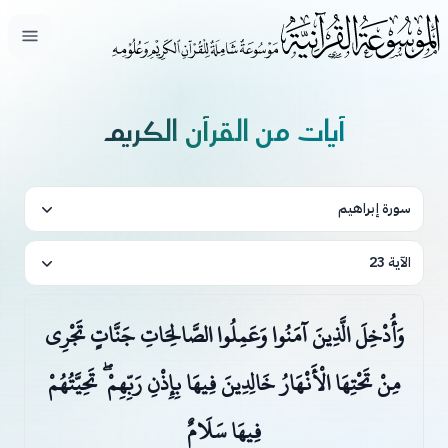
فتح ال
آيات من القرآن الكريم
سورة إبراهيم
الآية 23
وَأُدْخِلَ الَّذِينَ آمَنُوا وَعَمِلُوا الصَّالِحَاتِ جَنَّاتٍ تَجْرِي
مِنْ تَحْتِهَا الْأَنْهَارُ خَالِدِينَ فِيهَا بِإِذْنِ رَبِّهِمْ ۖ تَحِيَّتُهُمْ
فِيهَا سَلَامٌ