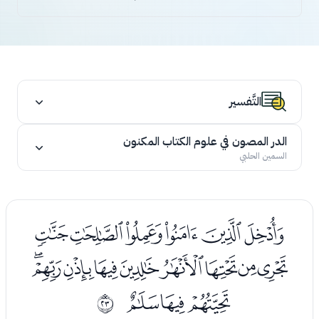
التَّفسير
الدر المصون في علوم الكتاب المكنون
السمين الحلبي
ﯞﯟﯠﯡﯢﯣ
ﯤﯥﯦﯧﯨﯩﯪﯫﯬ
ﯭﯮﯯ
ﰖ