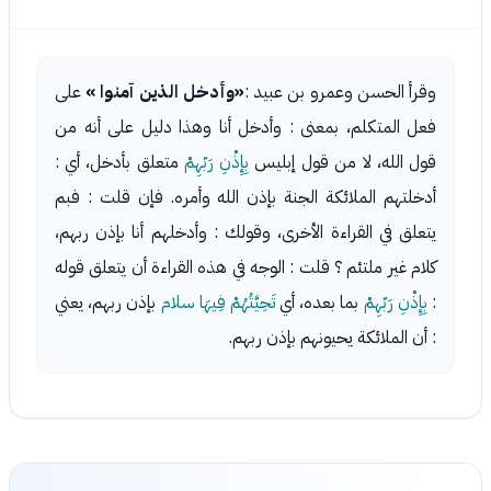
وقرأ الحسن وعمرو بن عبيد :
«وأدخل الذين آمنوا »
على
فعل المتكلم، بمعنى : وأدخل أنا وهذا دليل على أنه من
قول الله، لا من قول إبليس
بِإِذْنِ رَبّهِمْ
متعلق بأدخل، أي :
أدخلتهم الملائكة الجنة بإذن الله وأمره. فإن قلت : فبم
يتعلق في القراءة الأخرى، وقولك : وأدخلهم أنا بإذن ربهم،
كلام غير ملتئم ؟ قلت : الوجه في هذه القراءة أن يتعلق قوله
:
بِإِذْنِ رَبّهِمْ
بما بعده، أي
تَحِيَّتُهُمْ فِيهَا سلام
بإذن ربهم، يعني
: أن الملائكة يحيونهم بإذن ربهم.