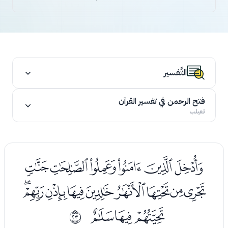
التَّفسير
فتح الرحمن في تفسير القرآن
تعيلب
ﯞﯟﯠﯡﯢﯣ
ﯤﯥﯦﯧﯨﯩﯪﯫﯬ
ﯭﯮﯯ
ﰖ