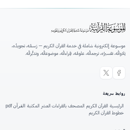
موسوعة إلكترونية شاملة في خدمة القرآن الكريم — رَسمُه، تجويدُه،
تِلاواتُه، تفسيرُه، ترجماتُه، علومُه، قِراءاتُه، موضوعاتُه، وتدبُّراتُه.
روابط سريعة
الرئيسية
القرآن الكريم
المصحف بالقراءات العشر
المكتبة
القرآن pdf
خطوط القرآن الكريم