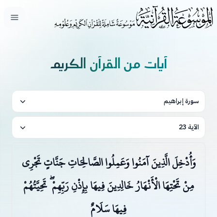
فتح ال
آيات من القرآن الكريم
سورة إبراهيم
الآية 23
وَأُدْخِلَ الَّذِينَ آمَنُوا وَعَمِلُوا الصَّالِحَاتِ جَنَّاتٍ تَجْرِي
مِنْ تَحْتِهَا الْأَنْهَارُ خَالِدِينَ فِيهَا بِإِذْنِ رَبِّهِمْ ۖ تَحِيَّتُهُمْ
فِيهَا سَلَامٌ