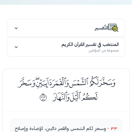
التَّفسير
المنتخب في تفسير القرآن الكريم
مجموعة من المؤلفين
ﯷﯸﯹﯺﯻﯼﯽ
ﯾﯿﰀ
ﰠ
٣٣ -
وسخر لكم الشمس والقمر دائبين، للإضاءة وإصلاح