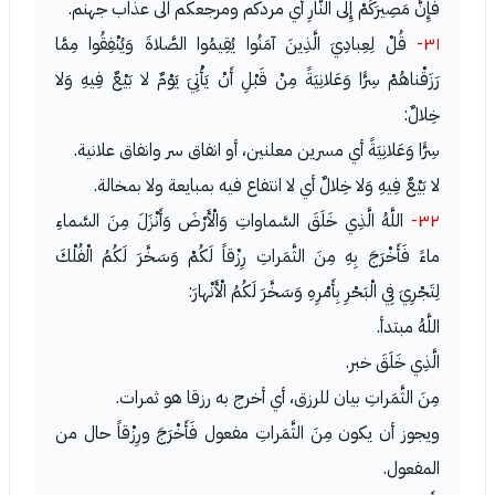
فَإِنَّ مَصِيرَكُمْ إِلَى النَّارِ أي مردكم ومرجعكم الى عذاب جهنم.
٣١-
قُلْ لِعِبادِيَ الَّذِينَ آمَنُوا يُقِيمُوا الصَّلاةَ وَيُنْفِقُوا مِمَّا
رَزَقْناهُمْ سِرًّا وَعَلانِيَةً مِنْ قَبْلِ أَنْ يَأْتِيَ يَوْمٌ لا بَيْعٌ فِيهِ وَلا
خِلالٌ:
سِرًّا وَعَلانِيَةً أي مسرين معلنين، أو انفاق سر وانفاق علانية.
لا بَيْعٌ فِيهِ وَلا خِلالٌ أي لا انتفاع فيه بمبايعة ولا بمخالة.
٣٢-
اللَّهُ الَّذِي خَلَقَ السَّماواتِ وَالْأَرْضَ وَأَنْزَلَ مِنَ السَّماءِ
ماءً فَأَخْرَجَ بِهِ مِنَ الثَّمَراتِ رِزْقاً لَكُمْ وَسَخَّرَ لَكُمُ الْفُلْكَ
لِتَجْرِيَ فِي الْبَحْرِ بِأَمْرِهِ وَسَخَّرَ لَكُمُ الْأَنْهارَ:
اللَّهُ مبتدأ.
الَّذِي خَلَقَ خبر.
مِنَ الثَّمَراتِ بيان للرزق، أي أخرج به رزقا هو ثمرات.
ويجوز أن يكون مِنَ الثَّمَراتِ مفعول فَأَخْرَجَ ورِزْقاً حال من
المفعول.