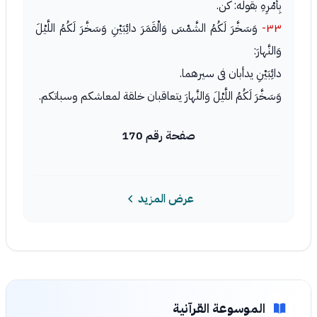
بِأَمْرِهِ بقوله: كن.
٣٣-
وَسَخَّرَ لَكُمُ الشَّمْسَ وَالْقَمَرَ دائِبَيْنِ وَسَخَّرَ لَكُمُ اللَّيْلَ
وَالنَّهارَ:
دائِبَيْنِ يدأبان فى سيرهما.
وَسَخَّرَ لَكُمُ اللَّيْلَ وَالنَّهارَ يتعاقبان خلقة لمعاشكم وسباتكم.
صفحة رقم 170
عرض المزيد
الموسوعة القرآنية