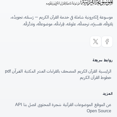
موسوعة إلكترونية شاملة في خدمة القرآن الكريم — رَسمُه، تجويدُه،
تِلاواتُه، تفسيرُه، ترجماتُه، علومُه، قِراءاتُه، موضوعاتُه، وتدبُّراتُه.
روابط سريعة
الرئيسية
القرآن الكريم
المصحف بالقراءات العشر
المكتبة
القرآن pdf
خطوط القرآن الكريم
المزيد
عن الموقع
الموضوعات القرآنية
شجرة المحتوى
اتصل بنا
API
Open Source