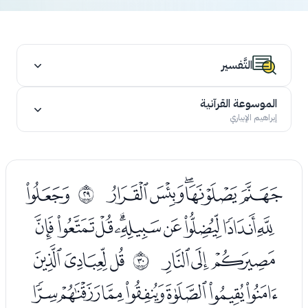
التَّفسير
الموسوعة القرآنية
إبراهيم الإبياري
ﮐﮑﮒﮓﮔ
ﮖ
ﰜ
ﮗﮘﮙﮚﮛﮜﮝﮞﮟ
ﮠﮡﮢ
ﮤﮥﮦ
ﰝ
ﮧﮨﮩﮪﮫﮬﮭ