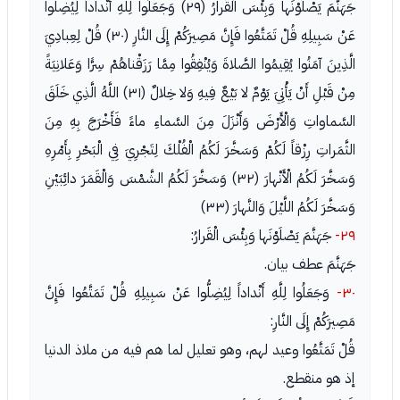
جَهَنَّمَ يَصْلَوْنَها وَبِئْسَ الْقَرارُ (٢٩) وَجَعَلُوا لِلَّهِ أَنْداداً لِيُضِلُّوا
عَنْ سَبِيلِهِ قُلْ تَمَتَّعُوا فَإِنَّ مَصِيرَكُمْ إِلَى النَّارِ (٣٠) قُلْ لِعِبادِيَ
الَّذِينَ آمَنُوا يُقِيمُوا الصَّلاةَ وَيُنْفِقُوا مِمَّا رَزَقْناهُمْ سِرًّا وَعَلانِيَةً
مِنْ قَبْلِ أَنْ يَأْتِيَ يَوْمٌ لا بَيْعٌ فِيهِ وَلا خِلالٌ (٣١) اللَّهُ الَّذِي خَلَقَ
السَّماواتِ وَالْأَرْضَ وَأَنْزَلَ مِنَ السَّماءِ ماءً فَأَخْرَجَ بِهِ مِنَ
الثَّمَراتِ رِزْقاً لَكُمْ وَسَخَّرَ لَكُمُ الْفُلْكَ لِتَجْرِيَ فِي الْبَحْرِ بِأَمْرِهِ
وَسَخَّرَ لَكُمُ الْأَنْهارَ (٣٢) وَسَخَّرَ لَكُمُ الشَّمْسَ وَالْقَمَرَ دائِبَيْنِ
وَسَخَّرَ لَكُمُ اللَّيْلَ وَالنَّهارَ (٣٣)
٢٩-
جَهَنَّمَ يَصْلَوْنَها وَبِئْسَ الْقَرارُ:
جَهَنَّمَ عطف بيان.
٣٠-
وَجَعَلُوا لِلَّهِ أَنْداداً لِيُضِلُّوا عَنْ سَبِيلِهِ قُلْ تَمَتَّعُوا فَإِنَّ
مَصِيرَكُمْ إِلَى النَّارِ:
قُلْ تَمَتَّعُوا وعيد لهم، وهو تعليل لما هم فيه من ملاذ الدنيا
إذ هو منقطع.