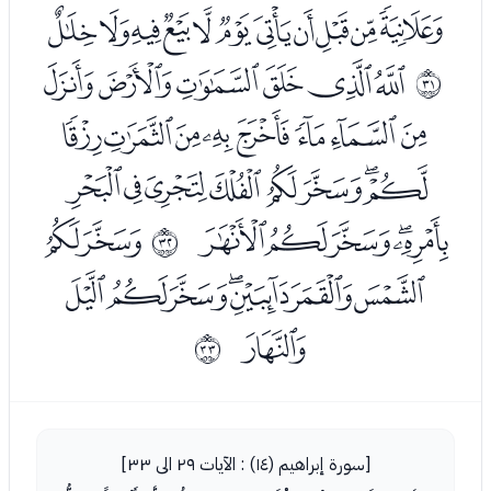
ﮮﮯﮰﮱﯓﯔﯕﯖﯗﯘﯙ
ﯛﯜﯝﯞﯟﯠ
ﰞ
ﯡﯢﯣﯤﯥﯦﯧﯨ
ﯩﯪﯫﯬﯭﯮﯯﯰ
ﯱﯲﯳﯴﯵ
ﯷﯸ
ﰟ
ﯹﯺﯻﯼﯽﯾﯿ
ﰀ
ﰠ
[سورة إبراهيم (١٤) : الآيات ٢٩ الى ٣٣]