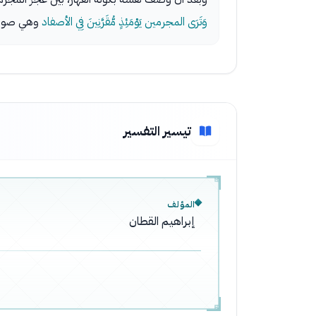
وَتَرَى المجرمين يَوْمَئِذٍ مُّقَرَّنِينَ فِي الأصفاد
وهي صورة 
تيسير التفسير
المؤلف
إبراهيم القطان