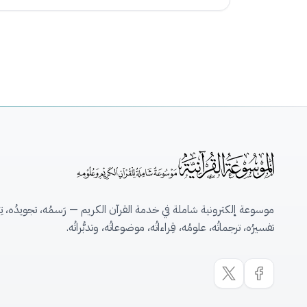
موسوعة إلكترونية شاملة في خدمة القرآن الكريم — رَسمُه، تجويدُه، تِلاو
تفسيرُه، ترجماتُه، علومُه، قِراءاتُه، موضوعاتُه، وتدبُّراتُه.