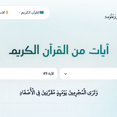
القرآن الكريم
الاس
آيات من القرآن الكريم
الآية 49
وَتَرَى الْمُجْرِمِينَ يَوْمَئِذٍ مُقَرَّنِينَ فِي الْأَصْفَادِ