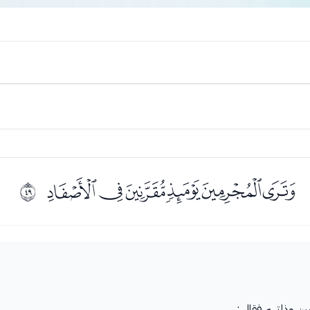
ﮭﮮﮯﮰﮱﯓ
ﰰ
ين وذلتهم فقال :