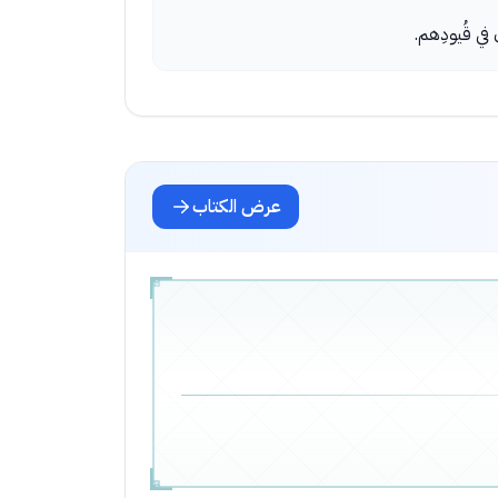
في قُيودِهم.
عرض الكتاب