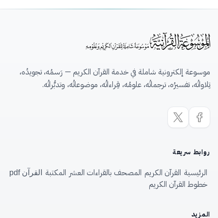
موسوعة إلكترونية شاملة في خدمة القرآن الكريم — رَسمُه، تجويدُه،
تِلاواتُه، تفسيرُه، ترجماتُه، علومُه، قِراءاتُه، موضوعاتُه، وتدبُّراتُه.
روابط سريعة
الرئيسية
القرآن الكريم
المصحف بالقراءات العشر
المكتبة
القرآن pdf
خطوط القرآن الكريم
المزيد