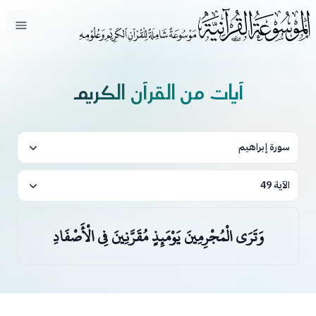
فتح ال
آيات من القرآن الكريم
سورة إبراهيم
الآية 49
وَتَرَى الْمُجْرِمِينَ يَوْمَئِذٍ مُقَرَّنِينَ فِي الْأَصْفَادِ