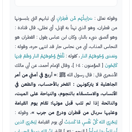
وقوله تعالى :
سَرَابِيلُهُم مِّن قَطِرَانٍ
أي ثيابهم التي يلبسونها
من قطران، وهو الذي تهنأ به الإبل، أي تطلى، قال قتادة :
وهو ألصق شيء بالنار، وكان ابن عباس يقول : القطران هو
النحاس المذاب، أي من نحاس حار قد انتهى حره، وقوله :
وتغشى وُجُوهَهُمُ النار
، كقوله :
تَلْفَحُ وُجُوهَهُمُ النار وَهُمْ فِيهَا
كَالِحُونَ
[ المؤمنون : ١٠٤ ]، وقال الإمام أحمد، عن أبي مالك
الأشعري قال : قال رسول الله ﷺ :
« أربع في أمتي من أمر
الجاهلية لا يتركونهن : الفخر بالأحساب، والطعن في
الأنساب، والاستسقاء بالنجوم، والنياحة على الميت،
والنائحة إذا لم تتب قبل موتها؛ تقام يوم القيامة
وعليها سربال من قطران ودرع من جرب »
، وقوله :
لِيَجْزِيَ الله كُلَّ نَفْسٍ مَّا كَسَبَتْ
أي يوم القيامة
لِيَجْزِيَ الذين
أَسَاءُواْ بِمَا عَمِلُواْ
[ النجم : ٣١ ] الآية،
إِنَّ الله سَرِيعُ الحساب