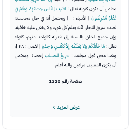
يحتمل أن يكون كقوله تعالى :
اقترب لِلنَّاسِ حِسَابُهُمْ وَهُمْ فِي
غَفْلَةٍ مُّعْرِضُونَ
[ الأنبياء : ١ ] ويحتمل أنه في حال محاسبته
لعبده سريع النجاز، لأنه يعلم كل شيء ولا يخفى عليه خافية،
وإن جميع الخلق بالنسبة إلى قدرته كالواحد منهم، كقوله
تعالى :
مَّا خَلْقُكُمْ وَلاَ بَعْثُكُمْ إِلاَّ كَنَفْسٍ وَاحِدَةٍ
[ لقمان : ٢٨ ]،
وهذا معنى قول مجاهد :
سَرِيعُ الحساب
إحصاءً، ويحتمل
أن يكون المعنيان مرادين والله أعلم.
صفحة رقم 1320
عرض المزيد