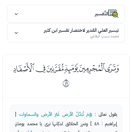
التَّفسير
تيسير العلي القدير لاختصار تفسير ابن كثير
محمد نسيب الرفاعي
ﮭﮮﮯﮰﮱﯓ
ﰰ
يقول تعالى :
يَوْمَ تُبَدَّلُ الأرض غَيْرَ الأرض والسماوات
[
إبراهيم : ٤٨ ] وتبرز الخلائق لديَّانها ترى يا محمد يومئذٍ