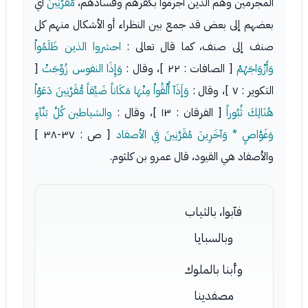
المجرمين وهم الذين أجرموا بكفرهم وفسادهم،
مُّقَرَّنِينَ
أي
بعضهم إلى بعض قد جمع بين النظراء أو الأشكال منهم كل
صنف إلى صنف، كما قال تعالى :
احشروا الذين ظَلَمُواْ
وَأَزْوَاجَهُمْ
[ الصافات : ٢٢ ]، وقال :
وَإِذَا النفوس زُوِّجَتْ
[
التكوير : ٧ ]، وقال :
وَإَذَآ أُلْقُواْ مِنْهَا مَكَاناً ضَيِّقاً مُّقَرَّنِينَ دَعَوْاْ
هُنَالِكَ ثُبُوراً
[ الفرقان : ١٣ ]، وقال :
والشياطين كُلَّ بَنَّآءٍ
وَغَوَّاصٍ * وَآخَرِينَ مُقَرَّنِينَ فِي الأصفاد
[ ص : ٣٧-٣٨ ]
والأصفاد هي القيود، قال عمرو بن كلثوم.
فآبوا، بالثياب
وبالسبايا
وأبنا بالملوك
مصفدينا