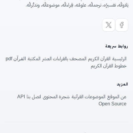
تِلاواتُه، تفسيرُه، ترجماتُه، علومُه، قِراءاتُه، موضوعاتُه، وتدبُّراتُه.
روابط سريعة
الرئيسية
القرآن الكريم
المصحف بالقراءات العشر
المكتبة
القرآن pdf
خطوط القرآن الكريم
المزيد
عن الموقع
الموضوعات القرآنية
شجرة المحتوى
اتصل بنا
API
Open Source