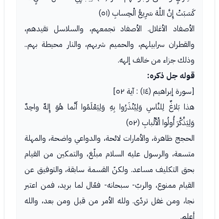
كَسَبَتْ إِنَّ اللَّهَ سَرِيعُ الْحِسابِ (٥١)
الأصفاد الأغلال. الأصفاد تجمعهم، والسلاسل تقيدهم،
والقطران سرابيلهم، والحميم شربهم، والنار محيطة بهم..
وذلك جزاء من خالف إلهه.
قوله جل ذكره:
[سورة إبراهيم (١٤) : آية ٥٢]
هذا بَلاغٌ لِلنَّاسِ وَلِيُنْذَرُوا بِهِ وَلِيَعْلَمُوا أَنَّما هُوَ إِلهٌ واحِدٌ
وَلِيَذَّكَّرَ أُولُوا الْأَلْبابِ (٥٢)
الحجج ظاهرة، والأمارات لائحة، والدواعي واضحة، والمهلة
متسعة، والرسول عليه السلام مبلّغ، والتمكين من القيام
بحق التكليف مساعد. ولكنّ القسمة سابقة، والتوفيق عن
القيام ممنوع، والربّ- سبحانه- فعّال لما بريد، فمن اعتبر
نجا، ومن غفل تردّى. ولله الأمر من قبل ومن بعد، والله
أعلم.