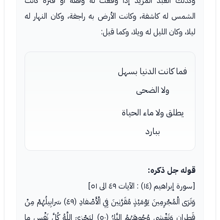
وكذلك العبد المريد إذا وقعت له وقفة أو فترة كانت
الشمس له كاشفة، وكانت الأرض به راجفة، وكان النهار له
ليلا، وكان الليل له ويلا، وكما قيل:
فما كانت الدنيا بسهل
ولا الضحى
يطلق ولا ماء الحياة
ببارد
قوله جل ذكره:
[سورة إبراهيم (١٤) : الآيات ٤٩ الى ٥١]
وَتَرَى الْمُجْرِمِينَ يَوْمَئِذٍ مُقَرَّنِينَ فِي الْأَصْفادِ (٤٩) سَرابِيلُهُمْ مِنْ
قَطِرانٍ وَتَغْشى وُجُوهَهُمُ النَّارُ (٥٠) لِيَجْزِيَ اللَّهُ كُلَّ نَفْسٍ ما