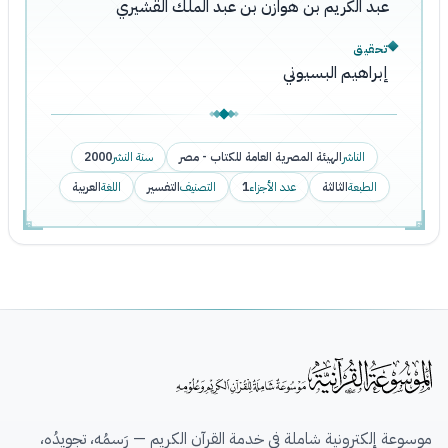
عبد الكريم بن هوازن بن عبد الملك القشيري
تحقيق
إبراهيم البسيوني
الناشر
الهيئة المصرية العامة للكتاب - مصر
سنة النشر
2000
الطبعة
الثالثة
عدد الأجزاء
1
التصنيف
التفسير
اللغة
العربية
موسوعة إلكترونية شاملة في خدمة القرآن الكريم — رَسمُه، تجويدُه،