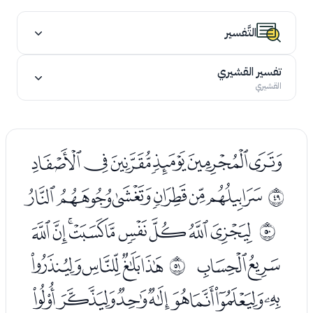
التَّفسير
تفسير القشيري
القشيري
ﮭﮮﮯﮰﮱﯓ
ﯕﯖﯗﯘﯙﯚ
ﰰ
ﯜﯝﯞﯟﯠﯡﯢﯣﯤ
ﰱ
ﯥﯦ
ﯨﯩﯪﯫ
ﰲ
ﯬﯭﯮﯯﯰﯱﯲﯳ