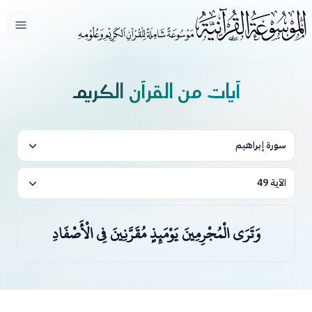
فتح ال
آيات من القرآن الكريم
سورة إبراهيم
الآية 49
وَتَرَى الْمُجْرِمِينَ يَوْمَئِذٍ مُقَرَّنِينَ فِي الْأَصْفَادِ