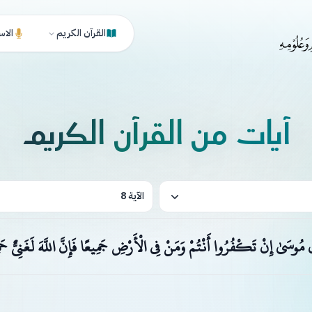
القرآن الكريم
الاس
آيات من القرآن الكريم
الآية 8
َ مُوسَىٰ إِنْ تَكْفُرُوا أَنْتُمْ وَمَنْ فِي الْأَرْضِ جَمِيعًا فَإِنَّ اللَّهَ لَغَنِيٌّ حَ