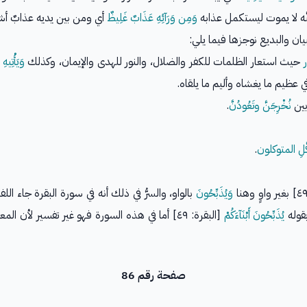
َّه لا يموت ليستكمل عذابه
وَمِن وَرَآئِهِ عَذَابٌ غَلِيظٌ
أي ومن بين يديه عذابٌ أشدّ
البيان والبديع نوجزها فيما يلي:
حيث استعار الظلمات للكفر والضلال، والنور للهدى والإيمان، وكذلك
وَيَأْتِي
عظيم ما يغشاه وأليم ما يلقاه.
ين
نُخْرِجَنَّ وتَعُودُنَّ
.
وَكَّلِ المتوكلون
.
وَيُذَبِّحُونَ
بالواو، والسرُّ في ذلك أنه في سورة البقرة جاء ا
يُذَبِّحُونَ أَبْنَآءَكُمْ
[البقرة: ٤٩] أما في هذه السورة فهو غير تفسير لأن
صفحة رقم 86