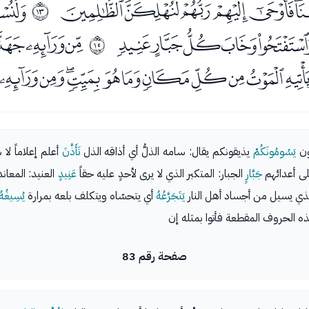
ﮏﮐﮑﮒﮓﮔﮕ
ﮗ
ﰌ
ﮤﮥﮦﮧ
ﮩﮪﮫ
ﰎ
ﯗﯘﯙﯚﯛﯜﯝﯞﯟﯠ
ون
يَسُومُونَكُمْ
يذيقونكم يقال: سامه الذلُّ أي أذاقه الذل
تَأَذَّنَ
أعلم إعلاماً لا
ى أعدائهم
جَبَّارٍ
الجبار: المتكبر الذي لا يرى لأحدٍ عليه حقاً
عَنِيدٍ
العنيد: المعا
لذي يسيل من أجساد أهل النار
يَتَجَرَّعُهُ
أي يتحسّاه ويتكلف بلعه بمرارة
يُسِيغُهُ
الحروف المقطعة فأتوا بمثله إن
صفحة رقم 83