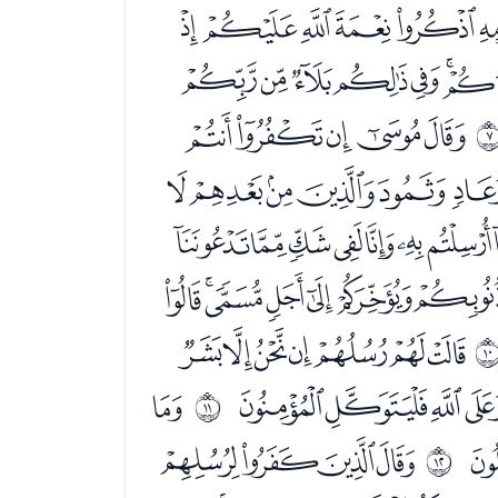
ﭕﭖﭗﭘﭙ
ﭧﭨﭩﭪ
ﭺﭻﭼﭽﭾ
ﮐﮑﮒﮓﮔﮕ
ﮦﮧﮨﮩﮪﮫ
ﯟﯠﯡﯢﯣﯤ
ﭑﭒﭓﭔﭕﭖﭗ
ﭫﭬﭭﭮﭯ
ﭱ
ﰊ
ﮅﮆﮇﮈ
ﰋ