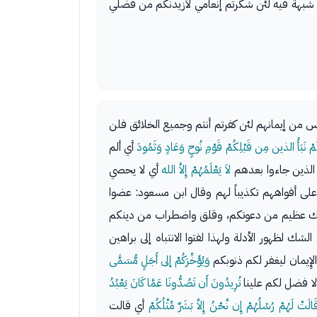
 لا شبهة فيه لئن شكرتم إنعامي لأزيدنكم من فضلي
س من إيمانهم لئن كفرتم أنتم وجميع الخلائق فلن
تِكُمْ نَبَأُ الذين مِن قَبْلِكُمْ قَوْمِ نُوحٍ وَعَادٍ وَثَمُودَ
أي ألم
الذين جاءوا بعدهم
لاَ يَعْلَمُهُمْ إِلاَّ الله
أي لا يحصي
لى أفواههم تكذيباً لهم وقال ابن مسعود: عضوا
 عظيم من دعوتكم، وقلق واضطراب من دينكم
شك لظهور الأدلة ولهذا لفتوا الانتباه إلى براهين
لإِيمان ليغفر لكم ذنوبكم
وَيُؤَخِّرَكُمْ إلى أَجَلٍ مُّسَمًّى
ا لا فضل لكم علينا
تُرِيدُونَ أَن تَصُدُّونَا عَمَّا كَانَ يَعْبُدُ
َالَتْ لَهُمْ رُسُلُهُمْ إِن نَّحْنُ إِلاَّ بَشَرٌ مِّثْلُكُمْ
أي قالت