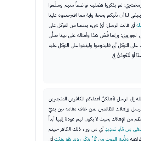
مخشري: لم يذكروا فضلهم تواضعاً منهم وسلّموا
نبغي لنا أن نأتيكم بحجة وآية مما اقترحتموه علينا
الله
أي قالت الرسل: أيُّ شيء يمنعنا من التوكل على
الجوزوي: وإنما قُصَّ هذا وأمثاله على نبينا صَلَّى
 على التوكل أي فليدوموا وليثبتوا على التوكل عليه
ْ لَتَعُودُنَّ فِي
ه إلى الرسل لأهلكنَّ أعداءكم الكافرين المتجبرين
رسل وإهلاك الظالمين لمن خاف مقامه بين يديَّ
م من الإِهلاك بحيث لا يكون لهم عودة إليها أبداً
ويسقى مِن مَّآءٍ صَدِيدٍ
أي من وراء ذلك الكافر جهنم
كراهته
وَيَأْتِيهِ الموت مِن كُلِّ مَكَانٍ وَمَا هُوَ بِمَيِّتٍ
أي