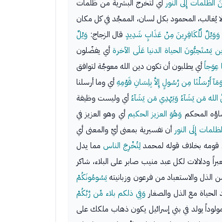
نَ الظلمات إِلَى النور
أي لتخرج البشرية من ظلمات
لا يُغالب، المحمود بكل لسان، الممجَّد في كل مكان
وَوَيْلٌ لِّلْكَافِرِينَ مِنْ عَذَابٍ شَدِيدٍ
قال الزجاج:
وَيْلٌ
ن يَسْتَحِبُّونَ الحياة الدنيا عَلَى الآخرة
أي يفضّلون
ا عِوَجاً
أي يطلبون أن تكون دين الله معوجَّة لتوافق
َمَآ أَرْسَلْنَا مِن رَّسُولٍ إِلاَّ بِلِسَانِ قَوْمِهِ
أي وما أرسلنا
ُ الله مَن يَشَآءُ وَيَهْدِي مَن يَشَآءُ
أي وليست وظيفة
قضاؤه المحكم
وَهُوَ العزيز الحكيم
أي وهو العزيز في
 الظلمات إِلَى النور
أن تفسيرية بمعنى أيْ والمعنى أي
قومه بخلاف قوله لمحمد
لِتُخْرِجَ الناس
مما يدل
 لعبراً ودلالات لكل عبد منيب صابر على البلاء، شاكر
 الذل والاستعباد من فرعون وزبانيته
يَسُومُونَكُمْ
 الحياة مع الذل والصغار
وَفِي ذلكم بلاء مِّن رَّبَّكُمْ
مولوداً يولد في بني إسرائيل يكون ذهاب ملكك على