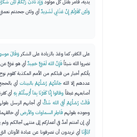
يديه، فأمر بقتل كل مولود
وَإِذْ تَأَذَّنَ رَبُّكُمْ لَئِن شَكَرْتُ
وَلَئِن كَفَرْتُمْ إِنَّ عَذَابِي لَشَدِيدٌ
أي ولئن جحدتم نعمتي ب
على الكفر، كما وعَدَ بالزيادة على الشكر
وَقَالَ موسى 
تضروا الله شيئاً
فَإِنَّ الله لَغَنِيٌّ حَمِيدٌ
أي هو غنيٌّ عن
يأتكم أخبار من قبلكم من الأمم المكذبة كقوم نوح و
عددهم إلا الله
جَآءَتْهُمْ رُسُلُهُمْ بالبينات
أي بالحجج 
أصابعهم غيظاً
وقالوا إِنَّا كَفَرْنَا بِمَآ أُرْسِلْتُمْ بِهِ
أي كفرن
قَالَتْ رُسُلُهُمْ أَفِي الله شَكٌّ
أي أجابهم الرسل بقولهم:
وجوده بقولهم
فَاطِرِ السماوات والأرض
أي خالقهما
أي إن آمنتم أمدَّ في أعماركم إلى منتهى آجالكم ول
آبَآؤُنَا
أي تريدون أن تصرفونا عن عبادة الأوثان التي ك