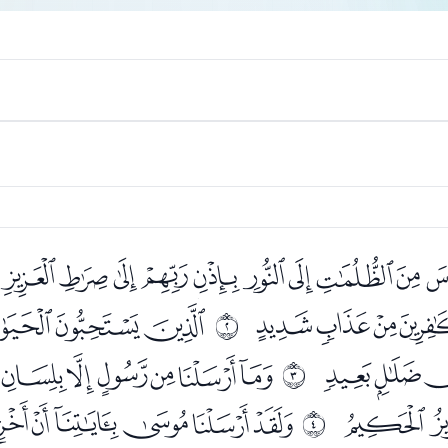
ﭨﭩﭪﭫﭬﭭﭮﭯﭰﭱ
ﮀﮁﮂ
ﮄﮅﮆﮇ
ﰁ
ﮓﮔ
ﮖﮗﮘﮙﮚﮛﮜ
ﰂ
ﮩﮪ
ﮬﮭﮮﮯﮰﮱ
ﰃ