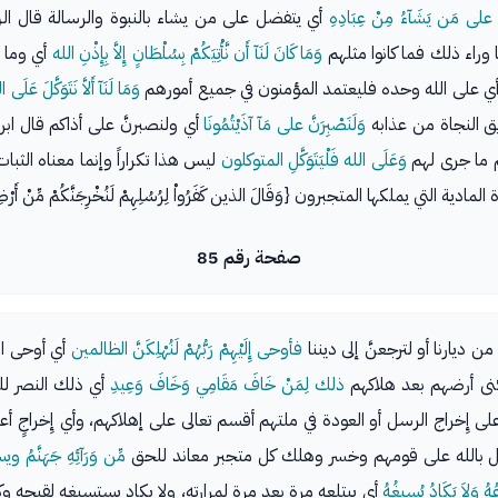
على مَن يَشَآءُ مِنْ عِبَادِهِ
أي يتفضل على من يشاء بالنبوة والرسالة قال الز
ا وراء ذلك فما كانوا مثلهم
وَمَا كَانَ لَنَآ أَن نَّأْتِيَكُمْ بِسُلْطَانٍ إِلاَّ بِإِذْنِ الله
أي وما ي
ي على الله وحده فليعتمد المؤمنون في جميع أمورهم
وَمَا لَنَآ أَلاَّ نَتَوَكَّلَ عَلَى 
يق النجاة من عذابه
وَلَنَصْبِرَنَّ على مَآ آذَيْتُمُونَا
أي ولنصبرنَّ على أذاكم قال ابن 
يعلم ما جرى لهم
وَعَلَى الله فَلْيَتَوَكَّلِ المتوكلون
ليس هذا تكراراً وإنما معناه الثبات
يملكها المتجبرون {وَقَالَ الذين كَفَرُواْ لِرُسُلِهِمْ لَنُخْرِجَنَّكُمْ مِّنْ أَرْضِنَآ أَو
صفحة رقم 85
 من ديارنا أو لترجعنَّ إلى ديننا
فأوحى إِلَيْهِمْ رَبُّهُمْ لَنُهْلِكَنَّ الظالمين
أي أوحى الل
ى أرضهم بعد هلاكهم
ذلك لِمَنْ خَافَ مَقَامِي وَخَافَ وَعِيدِ
أي ذلك النصر لل
إِخراج الرسل أو العودة في ملتهم أقسم تعالى على إهلاكهم، وأي إِخراجٍ أعظ
 بالله على قومهم وخسر وهلك كل متجبر معاند للحق
مِّن وَرَآئِهِ جَهَنَّمُ 
عُهُ وَلاَ يَكَادُ يُسِيغُهُ
أي يبتلعه مرة بعد مرة لمرارته، ولا يكاد يستسيغه لقبحه و