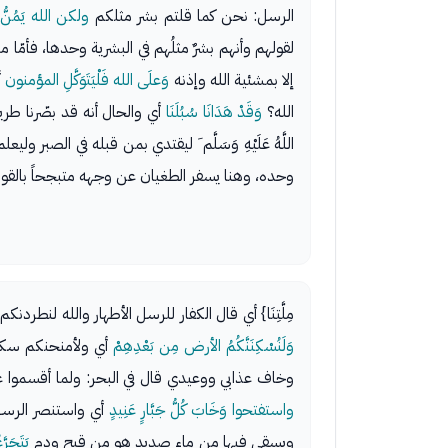
الرسل: نحن كما قلتم بشر مثلكم
ولكن الله يَمُنُّ 
لقولهم وأنهم بشرٌ مثلُهم في البشرية وحدها، فأمّا م
إلا بمشئية الله وإذنه
وَعلَى الله فَلْيَتَوَكَّلِ المؤمنون
أ
الله؟
وَقَدْ هَدَانَا سُبُلَنَا
أي والحال أنه قد بصّرنا طر
اللَّهُ عَلَيْهِ وَسَلَّم َ ليقتدي بمن قبله في الصبر ول
وحده، وهنا يسفر الطغيان عن وجهه متبجحاً بالقوة المادية التي 
مِلَّتِنَا} أي قال الكفار للرسل الأطهار والله لنطردنكم
وَلَنُسْكِنَنَّكُمُ الأرض مِن بَعْدِهِمْ
أي ولأمنحنكم سكن
وخاف عذابي ووعيدي قال في البحر: ولما أقسموا على 
واستفتحوا وَخَابَ كُلُّ جَبَّارٍ عَنِيدٍ
أي واستنصر الرسل
ويسقى فيها من ماءٍ صديد هو من قيح ودمٍ
يَتَجَرَّ