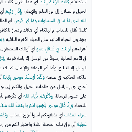
استطعتم
كِتَابٌ أَنزَلْنَاهُ إِلَيْكَ
أي هذا القرآن كتاب أنز
الجهل والضلال إلى نور العلم والإِيمان
بِإِذْنِ رَبِّهِمْ
أي 
الله الذي لَهُ مَا فِي السماوات وَمَا فِي الأرض
أي الما
كلمة تُقال للعذاب والهلكة، أي هلاك ودمارٌ للكا
ويؤثرون الحياة الفانية على الحياة الآخرة الباقية
وَيَ
أهواءهم
أولئك فِي ضَلاَلٍ بَعِيدٍ
أي أولئك المتصفون ب
في الأمم الخالية رسولاً من الرسل إلا بلغة قومه
لِيُبَي
الرسل إلا التبليغ وأما أمر الهداية والإِيمان ف
ملكه، الحكيم في صنعه
وَلَقَدْ أَرْسَلْنَا موسى بِآيَاتِنَآ
أي
أخرج بني إِسرائيل من ظلمات الجهل والكفر إلى نور 
على عموم الرسالة
وَذَكِّرْهُمْ بِأَيَّامِ الله
أي ذكّرهم بأي
للنعماء
وَإِذْ قَالَ موسى لِقَوْمِهِ اذكروا نِعْمَةَ الله عَلَيْك
سواء العذاب
أي يذيقونكم أسوأ أنواع العذاب
وَيُذَبّ
عَظِيمٌ
أي وفي تلك المحنة ابتلاءٌ واختبار لكم من 