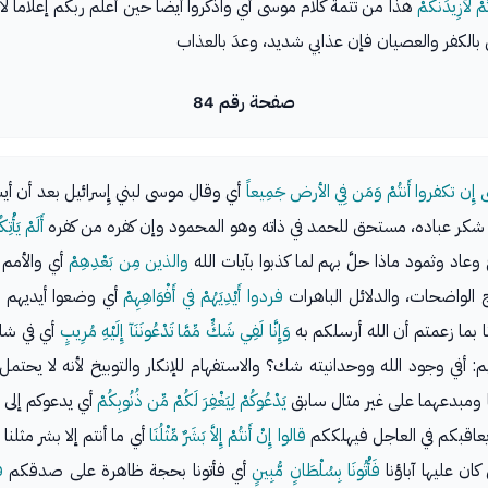
مْ لأَزِيدَنَّكُمْ
هذا من تتمة كلام موسى أي واذكروا أيضاً حين أعلم ربكم إعلاماً
الكفر والعصيان فإن عذابي شديد، وعدَ بالعذاب
صفحة رقم 84
إِن تكفروا أَنتُمْ وَمَن فِي الأرض جَمِيعاً
أي وقال موسى لبني إِسرائيل بعد أن أي
 شكر عباده، مستحق للحمد في ذاته وهو المحمود وإن كفره من كفره
أَلَمْ يَأْ
عاد وثمود ماذا حلَّ بهم لما كذبوا بآيات الله
والذين مِن بَعْدِهِمْ
أي والأمم 
الواضحات، والدلائل الباهرات
فردوا أَيْدِيَهُمْ في أَفْوَاهِهِمْ
أي وضعوا أيديهم ع
ا بما زعمتم أن الله أرسلكم به
وَإِنَّا لَفِي شَكٍّ مِّمَّا تَدْعُونَنَآ إِلَيْهِ مُرِيبٍ
أي في شك
 أفي وجود الله ووحدانيته شك؟ والاستفهام للإنكار والتوبيخ لأنه لا يحتمل ال
 ومبدعهما على غير مثال سابق
يَدْعُوكُمْ لِيَغْفِرَ لَكُمْ مِّن ذُنُوبِكُمْ
أي يدعوكم إلى ا
م يعاقبكم في العاجل فيهلككم
قالوا إِنْ أَنتُمْ إِلاَّ بَشَرٌ مِّثْلُنَا
أي ما أنتم إلا بشر مثلن
ان عليها آباؤنا
فَأْتُونَا بِسُلْطَانٍ مُّبِينٍ
أي فأتونا بحجة ظاهرة على صدقكم
ق