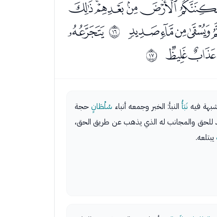
ﮘﮙﮚﮛﮜ
ﮬﮭﮮﮯ
ﮱ
ﰏ
ﯡﯢ
ﰐ
 شبهة فيه
نَبَأُ
النبأ: الخبر وجمعه أنباء
سُلْطَانٍ
حجة
ند للحق والمجانب له الذي يذهب عن طريق الحق،
يبتلعه.