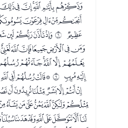
ﯘﯙﯚﯛﯜﯝ
ﭚﭛﭜﭝﭞ
ﭫ
ﭭﭮﭯﭰ
ﰅ
ﭿﮀﮁﮂﮃﮄﮅ
ﮖﮗﮘﮙﮚﮛﮜ
ﮬﮭ
ﮯﮰﮱﯓﯔ
ﰈ
ﯥﯦﯧﯨﯩﯪ
ﭘﭙﭚﭛﭜﭝﭞﭟ
ﭲﭳﭴﭵﭶﭷﭸ