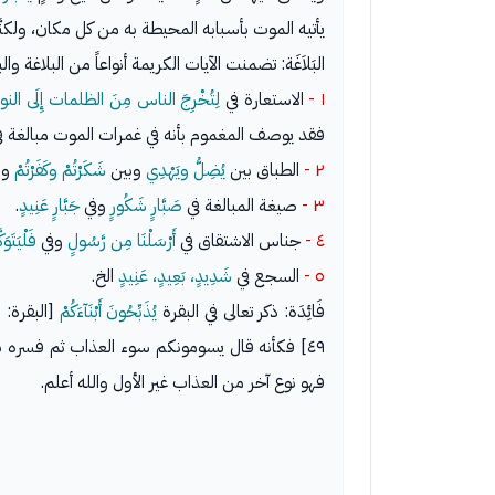
يأتيه الموت بأسبابه المحيطة به من كل مكان، ولكن
البَلاَغَة: تضمنت الآيات الكريمة أنواعاً من البلاغة و
١ -
الاستعارة في
لِتُخْرِجَ الناس مِنَ الظلمات إِلَى النور
فقد يوصف المغموم بأنه في غمرات الموت مبالغة في 
٢ -
الطباق بين
يُضِلُّ ويَهْدِي
وبين
شَكَرْتُمْ وكَفَرْتُمْ
وب
٣ -
صيغة المبالغة في
صَبَّارٍ شَكُورٍ
وفي
جَبَّارٍ عَنِيدٍ
.
٤ -
جناس الاشتقاق في
أَرْسَلْنَا مِن رَّسُولٍ
وفي
فَلْيَتَ
٥ -
السجع في
شَدِيدٍ، بَعِيدٍ، عَنِيدٍ
الخ.
فَائِدَة: ذكر تعالى في البقرة
يُذَبِّحُونَ أَبْنَآءَكُمْ
[البقرة: ٤٩] بغير واوٍ وهنا
٤٩] فكأنه قال يسومونكم سوء العذاب ثم فسره بقوله
فهو نوع آخر من العذاب غير الأول والله أعلم.