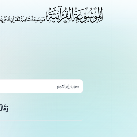
سورة إبراهيم
وَقَال