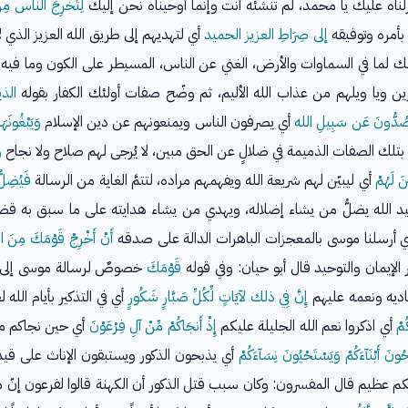
لناه عليك يا محمد، لم تنشئْه أنت وإنما أوحيناه نحن إليك
لِتُخْرِجَ الناس مِ
بأمره وتوفيقه
إلى صِرَاطِ العزيز الحميد
أي لتهديهم إلى طريق الله العزيز الذي 
لك لما في السماوات والأرض، الغني عن الناس، المسيطر على الكون وما فيه
فرين ويا ويلهم من عذاب الله الأليم، ثم وضّح صفات أولئك الكفار بقوله
الذي
صُدُّونَ عَن سَبِيلِ الله
أي يصرفون الناس ويمنعونهم عن دين الإسلام
وَيَبْغُونَهَ
تلك الصفات الذميمة في ضلالٍ عن الحق مبين، لا يُرجى لهم صلاح ولا نجاح
و
ِّنَ لَهُمْ
أي ليبيّن لهم شريعة الله ويفهمهم مراده، لتتمَّ الغاية من الرسالة
فَيُضِلّ
ذلك بيد الله يضلُّ من يشاء إضلاله، ويهدي من يشاء هدايته على ما سبق به 
 أرسلنا موسى بالمعجزات الباهرات الدالة على صدقه
أَنْ أَخْرِجْ قَوْمَكَ مِنَ
الإيمان والتوحيد قال أبو حيان: وفي قوله
قَوْمَكَ
خصوصٌ لرسالة موسى إلى 
اديه ونعمه عليهم
إِنَّ فِي ذلك لآيَاتٍ لِّكُلِّ صَبَّارٍ شَكُورٍ
أي في التذكير بأيام الله
ُمْ
أي اذكروا نعم الله الجليلة عليكم
إِذْ أَنجَاكُمْ مِّنْ آلِ فِرْعَوْنَ
أي حين نجاكم من
ِحُونَ أَبْنَآءَكُمْ وَيَسْتَحْيُونَ نِسَآءَكُمْ
أي يذبحون الذكور ويستبقون الإناث على قيد
ربكم عظيم قال المفسرون: وكان سبب قتل الذكور أن الكهنة قالوا لفرعون إنّ 