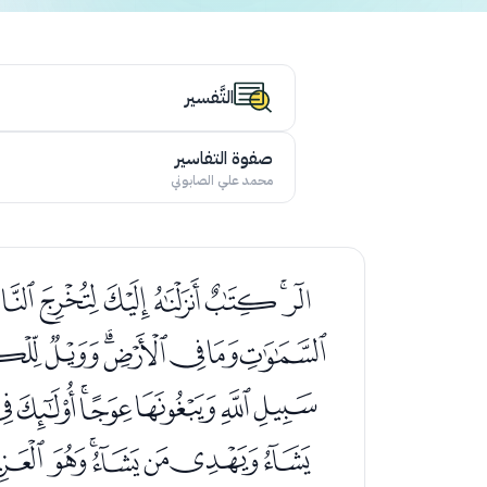
التَّفسير
صفوة التفاسير
محمد علي الصابوني
ﭢﭣﭤﭥﭦﭧ
ﭹﭺﭻﭼﭽﭾﭿ
ﮌﮍﮎﮏﮐﮑﮒ
ﮣﮤﮥﮦﮧﮨ