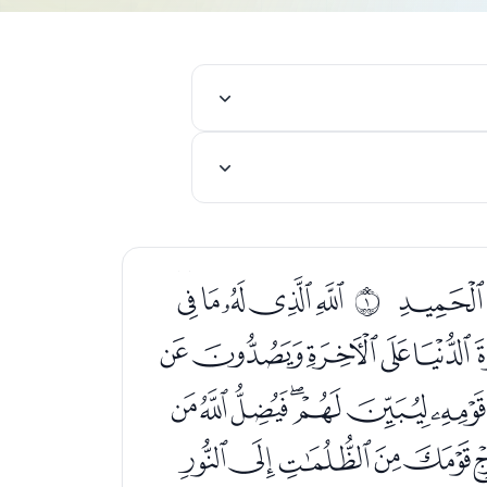
ﭲ
ﭴﭵﭶﭷﭸ
ﰀ
ﮈﮉﮊﮋ
ﮝﮞﮟﮠﮡﮢ
ﯓﯔﯕﯖﯗ