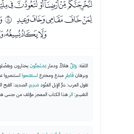
ﮉﮊﮋﮌﮍﮎ
ﮝﮞﮟﮠﮡ
ﮣ
ﰍ
ﯓﯔﯕﯖ
اللغَة:
وَيْلٌ
هلاكٌ ودمار
يَسْتَحِبُّونَ
يختارون ويفضّل
وبرهان
فَاطِرِ
مبدع ومخترع
استفتحوا
استنصروا عل
تقول العرب: شرُّ الإِبل العَنُود
صَدِيدٍ
الصديد: القيح ا
التفسِير:
الر
هذا الكتاب المعجز مؤلف من جنس هذه 