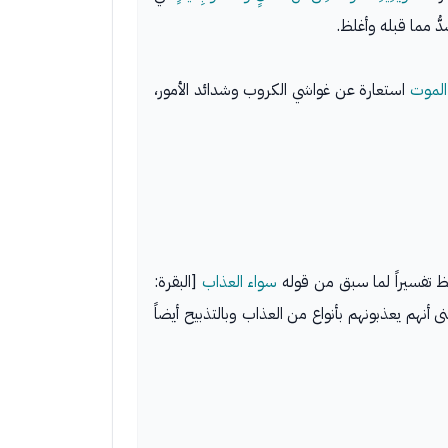
ُ مما قبله وأغلظ.
هِ الموت
استعارة عن غواشي الكروب وشدائد الأمور،
للفظ تفسيراً لما سبق من قوله
سواء العذاب
[البقرة:
 المعنى أنهم يعذبونهم بأنواع من العذاب وبالتذبيح أيضاً