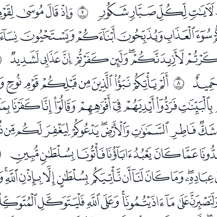
ﯞﯟﯠﯡﯢ
ﭑﭒﭓﭔ
ﰄ
ﭟﭠﭡﭢﭣﭤﭥﭦ
ﭱﭲﭳﭴﭵﭶﭷﭸ
ﰆ
ﮆ
ﮈﮉﮊﮋﮌﮍﮎﮏ
ﰇ
ﮝﮞﮟﮠﮡﮢﮣﮤﮥ
ﯕﯖﯗﯘﯙﯚﯛﯜﯝﯞ
ﯫﯬﯭﯮﯯﯰﯱﯲﯳ
ﰉ
ﭠﭡﭢﭣﭤﭥﭦﭧﭨﭩﭪ
ﭹﭺﭻﭼﭽﭾﭿﮀﮁﮂﮃ