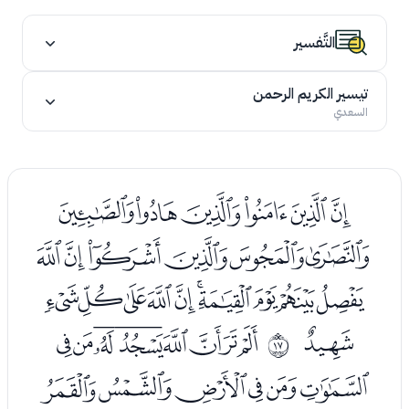
التَّفسير
تيسير الكريم الرحمن
السعدي
ﭛﭜﭝﭞﭟﭠ
ﭡﭢﭣﭤﭥﭦ
ﭧﭨﭩﭪﭫﭬﭭﭮﭯﭰ
ﭱ
ﭳﭴﭵﭶﭷﭸﭹﭺ
ﰐ
ﭻﭼﭽﭾﭿﮀ