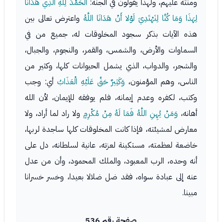
ومنته عليهم، ولهذا يقولون في الجنة:
الْحَمْدُ لِلَّهِ الَّذِي هَدَانَا
لِهَذَا وَمَا كُنَّا لِنَهْتَدِيَ لَوْلا أَنْ هَدَانَا اللَّهُ
واعترض تعالى بين
هذه الآيات بذكر سجود المخلوقات له، جميع من في
السماوات والأرض، والشمس، والقمر، والنجوم، والجبال،
والشجر، والدواب، الذي يشمل الحيوانات كلها، وكثير من
الناس، وهم المؤمنون،
وَكَثِيرٌ حَقَّ عَلَيْهِ الْعَذَابُ
أي: وجب
وكتب، لكفره وعدم إيمانه، فلم يوفقه للإيمان، لأن الله
أهانه،
وَمَنْ يُهِنِ اللَّهُ فَمَا لَهُ مِنْ مُكْرِمٍ
ولا راد لما أراد، ولا
معارض لمشيئته، فإذا كانت المخلوقات كلها ساجدة لربها،
خاضعة لعظمته، مستكينة لعزته، عانية لسلطانه، دل على
أنه وحده، الرب المعبود، والملك المحمود، وأن من عدل
عنه إلى عبادة سواه، فقد ضل ضلالا بعيدا، وخسر خسرانا
مبينا.
صفحة رقم 536