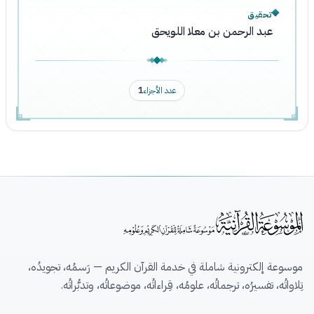
تحقيق
عبد الرحمن بن معلا اللويحق
عدد الأجزاء
1
موسوعة إلكترونية شاملة في خدمة القرآن الكريم — رَسمُه، تجويدُه،
تِلاواتُه، تفسيرُه، ترجماتُه، علومُه، قِراءاتُه، موضوعاتُه، وتدبُّراتُه.