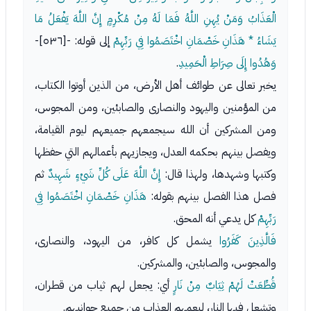
الْعَذَابُ وَمَنْ يُهِنِ اللَّهُ فَمَا لَهُ مِنْ مُكْرِمٍ إِنَّ اللَّهَ يَفْعَلُ مَا
يَشَاءُ * هَذَانِ خَصْمَانِ اخْتَصَمُوا فِي رَبِّهِمْ
إلى قوله: -[٥٣٦]-
وَهُدُوا إِلَى صِرَاطِ الْحَمِيدِ
.
يخبر تعالى عن طوائف أهل الأرض، من الذين أوتوا الكتاب،
من المؤمنين واليهود والنصارى والصابئين، ومن المجوس،
ومن المشركين أن الله سيجمعهم جميعهم ليوم القيامة،
ويفصل بينهم بحكمه العدل، ويجازيهم بأعمالهم التي حفظها
وكتبها وشهدها، ولهذا قال:
إِنَّ اللَّهَ عَلَى كُلِّ شَيْءٍ شَهِيدٌ
ثم
فصل هذا الفصل بينهم بقوله:
هَذَانِ خَصْمَانِ اخْتَصَمُوا فِي
رَبِّهِمْ
كل يدعي أنه المحق.
فَالَّذِينَ كَفَرُوا
يشمل كل كافر، من اليهود، والنصارى،
والمجوس، والصابئين، والمشركين.
قُطِّعَتْ لَهُمْ ثِيَابٌ مِنْ نَارٍ
أي: يجعل لهم ثياب من قطران،
وتشعل فيها النار، ليعمهم العذاب من جميع جوانبهم.