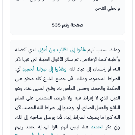
والحلي الفاخر.
صفحة رقم 535
وذلك بسبب أنهم
هُدُوا إِلَى الطَّيِّبِ مِنَ الْقَوْلِ
الذي أفضله
وأطيبه كلمة الإخلاص، ثم سائر الأقوال الطيبة التي فيها ذكر
الله، أو إحسان إلى عباد الله،
وَهُدُوا إِلَى صِرَاطِ الْحَمِيدِ
أي:
الصراط المحمود، وذلك، لأن جميع الشرع كله محتو على
الحكمة والحمد، وحسن المأمور به، وقبح المنهي عنه، وهو
الدين الذي لا إفراط فيه ولا تفريط، المشتمل على العلم
النافع والعمل الصالح. أو: وهدوا إلى صراط الله الحميد، لأن
الله كثيرا ما يضيف الصراط إليه، لأنه يوصل صاحبه إلى الله،
وفي ذكر
الحميد
هنا، ليبين أنهم نالوا الهداية بحمد ربهم