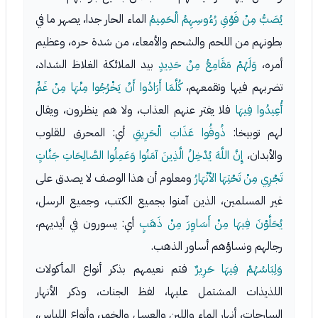
يُصَبُّ مِنْ فَوْقِ رُءُوسِهِمُ الْحَمِيمُ
الماء الحار جدا، يصهر ما في
بطونهم من اللحم والشحم والأمعاء، من شدة حره، وعظيم
أمره،
وَلَهُمْ مَقَامِعُ مِنْ حَدِيدٍ
بيد الملائكة الغلاظ الشداد،
تضربهم فيها وتقمعهم،
كُلَّمَا أَرَادُوا أَنْ يَخْرُجُوا مِنْهَا مِنْ غَمٍّ
أُعِيدُوا فِيهَا
فلا يفتر عنهم العذاب، ولا هم ينظرون، ويقال
لهم توبيخا:
ذُوقُوا عَذَابَ الْحَرِيقِ
أي: المحرق للقلوب
والأبدان،
إِنَّ اللَّهَ يُدْخِلُ الَّذِينَ آمَنُوا وَعَمِلُوا الصَّالِحَاتِ جَنَّاتٍ
تَجْرِي مِنْ تَحْتِهَا الأنْهَارُ
ومعلوم أن هذا الوصف لا يصدق على
غير المسلمين، الذين آمنوا بجميع الكتب، وجميع الرسل،
يُحَلَّوْنَ فِيهَا مِنْ أَسَاوِرَ مِنْ ذَهَبٍ
أي: يسورون في أيديهم،
رجالهم ونساؤهم أساور الذهب.
وَلِبَاسُهُمْ فِيهَا حَرِيرٌ
فتم نعيمهم بذكر أنواع المأكولات
اللذيذات المشتمل عليها، لفظ الجنات، وذكر الأنهار
السارحات، أنهار الماء واللبن والعسل والخمر، وأنواع اللباس،