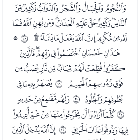
ﮁﮂﮃﮄﮅﮆ
ﮇﮈﮉﮊﮋﮌﮍﮎﮏﮐﮑ
ﮒﮓﮔﮕﮖﮗﮘﮙﮚﮛ
ﮝ
ﰑ
ﮞﮟﮠﮡﮢﮣﮤ
ﮥﮦﮧﮨﮩﮪﮫﮬ
ﮭﮮﮯ
ﮱﯓﯔﯕ
ﰒ
ﯖﯗ
ﯙﯚﯛﯜ
ﰓ
ﯞﯟﯠﯡﯢﯣﯤﯥ
ﰔ
ﯦﯧﯨﯩ
ﯫﯬﯭﯮ
ﰕ