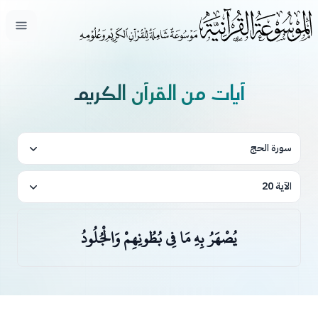
فتح ال
آيات من القرآن الكريم
سورة الحج
الآية 20
يُصْهَرُ بِهِ مَا فِي بُطُونِهِمْ وَالْجُلُودُ