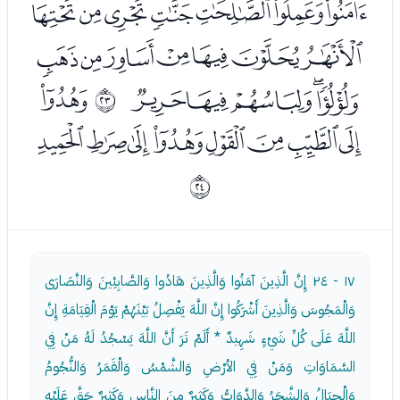
ﯯﯰﯱﯲﯳﯴﯵ
ﯶﯷﯸﯹﯺﯻﯼ
ﯽﯾﯿﰀﰁ
ﭑ
ﰖ
ﭒﭓﭔﭕﭖﭗﭘﭙ
ﰗ
١٧ - ٢٤
إِنَّ الَّذِينَ آمَنُوا وَالَّذِينَ هَادُوا وَالصَّابِئِينَ وَالنَّصَارَى
وَالْمَجُوسَ وَالَّذِينَ أَشْرَكُوا إِنَّ اللَّهَ يَفْصِلُ بَيْنَهُمْ يَوْمَ الْقِيَامَةِ إِنَّ
اللَّهَ عَلَى كُلِّ شَيْءٍ شَهِيدٌ * أَلَمْ تَرَ أَنَّ اللَّهَ يَسْجُدُ لَهُ مَنْ فِي
السَّمَاوَاتِ وَمَنْ فِي الأرْضِ وَالشَّمْسُ وَالْقَمَرُ وَالنُّجُومُ
وَالْجِبَالُ وَالشَّجَرُ وَالدَّوَابُّ وَكَثِيرٌ مِنَ النَّاسِ وَكَثِيرٌ حَقَّ عَلَيْهِ