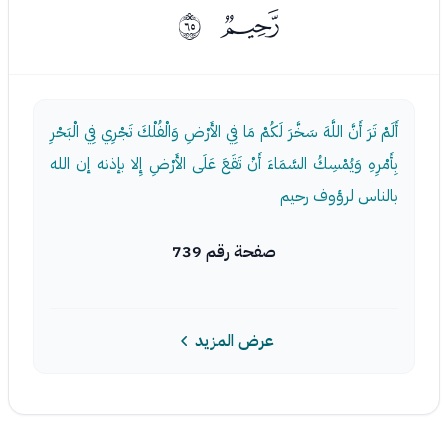
ﭬ
ﱀ
أَلَمْ تَرَ أَنَّ اللَّهَ سَخَّرَ لَكُمْ مَا فِي الأَرْضِ وَالْفُلْكَ تَجْرِي فِي الْبَحْرِ
بِأَمْرِهِ وَيُمْسِكُ السَّمَاءَ أَنْ تَقَعَ عَلَى الأَرْضِ إِلا بإذنه إن الله
بالناس لرؤوف رحيم
صفحة رقم 739
عرض المزيد