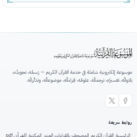
موسوعة إلكترونية شاملة في خدمة القرآن الكريم — رَسمُه، تجويدُه،
تِلاواتُه، تفسيرُه، ترجماتُه، علومُه، قِراءاتُه، موضوعاتُه، وتدبُّراتُه.
روابط سريعة
الرئيسية
القرآن الكريم
المصحف بالقراءات العشر
المكتبة
القرآن pdf