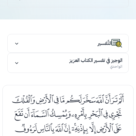
التَّفسير
الوجيز في تفسير الكتاب العزيز
الواحدي
ﭑﭒﭓﭔﭕﭖﭗﭘﭙﭚ
ﭛﭜﭝﭞﭟﭠﭡﭢ
ﭣﭤﭥﭦﭧﭨﭩﭪﭫ