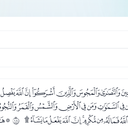
ﭢﭣﭤﭥﭦﭧﭨﭩﭪ
ﭸﭹﭺﭻﭼﭽﭾﭿﮀ
ﮑﮒﮓﮔﮕﮖﮗﮘﮙﮚﮛ
ﮝ
ﰑ