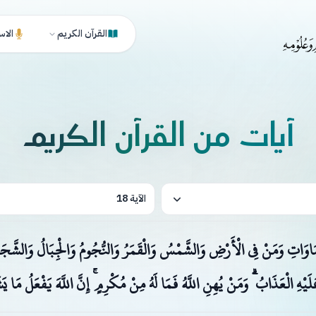
القرآن الكريم
الاس
آيات من القرآن الكريم
الآية 18
سَّمَاوَاتِ وَمَنْ فِي الْأَرْضِ وَالشَّمْسُ وَالْقَمَرُ وَالنُّجُومُ وَالْجِبَالُ وَالشَّجَرُ
َيْهِ الْعَذَابُ ۗ وَمَنْ يُهِنِ اللَّهُ فَمَا لَهُ مِنْ مُكْرِمٍ ۚ إِنَّ اللَّهَ يَفْعَلُ مَا ي