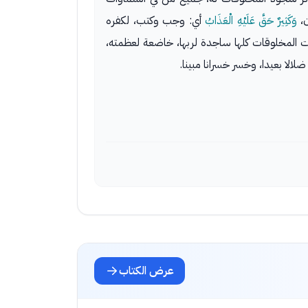
ن،
وَكَثِيرٌ حَقَّ عَلَيْهِ الْعَذَابُ
أي: وجب وكتب، لكفره
انت المخلوقات كلها ساجدة لربها، خاضعة لعظمته،
الا بعيدا، وخسر خسرانا مبينا.
عرض الكتاب