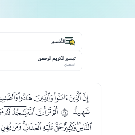
التَّفسير
تيسير الكريم الرحمن
السعدي
ﭛﭜﭝﭞﭟﭠﭡ
ﭱ
ﭳﭴﭵﭶﭷ
ﰐ
ﮇﮈﮉﮊﮋﮌﮍﮎﮏﮐ