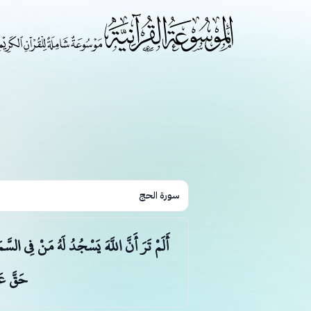
سورة الحج
أَلَمْ تَرَ أَنَّ اللَّهَ يَسْجُدُ لَهُ مَنْ فِي ال
حَقَّ عَل