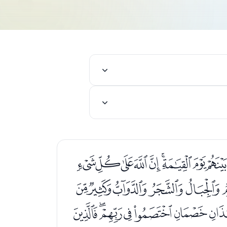
ﭫﭬﭭﭮﭯﭰ
ﮁﮂﮃﮄﮅﮆ
ﮞﮟﮠﮡﮢﮣﮤ