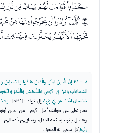
ﮥﮦﮧﮨﮩﮪ
ﯞﯟﯠﯡﯢﯣﯤ
ﰔ
ﯵﯶﯷﯸﯹﯺ
١٧ - ٢٤
إِنَّ الَّذِينَ آمَنُوا وَالَّذِينَ هَادُوا وَالصَّابِئِينَ وَا
السَّمَاوَاتِ وَمَنْ فِي الأرْضِ وَالشَّمْسُ وَالْقَمَرُ وَالنُّجُومُ وَال
خَصْمَانِ اخْتَصَمُوا فِي رَبِّهِمْ
إلى قوله: -[٥٣٦]-
وَهُدُو
يخبر تعالى عن طوائف أهل الأرض، من الذين أوتو
ويفصل بينهم بحكمه العدل، ويجازيهم بأعمالهم ال
رَبِّهِمْ
كل يدعي أنه المحق.