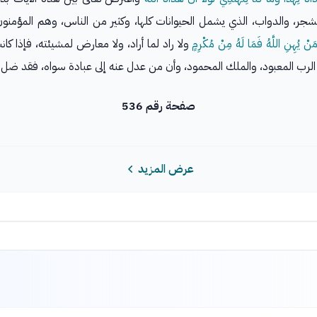
شجر، والدواب، الذي يشمل الحيوانات كلها، وكثير من الناس، وهم المؤمنو
َنْ يُهِنِ اللَّهُ فَمَا لَهُ مِنْ مُكْرِمٍ
ولا راد لما أراد، ولا معارض لمشيئته، فإذا ك
الرب المعبود، والملك المحمود، وأن من عدل عنه إلى عبادة سواه، فقد ضل ضل
صفحة رقم 536
عرض المزيد