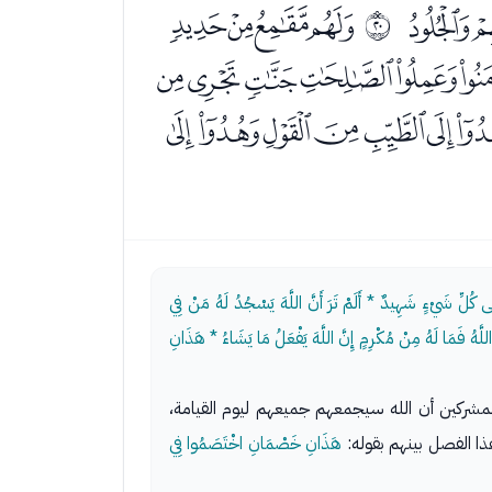
ﯖﯗ
ﯙﯚﯛﯜ
ﰓ
ﯯﯰﯱﯲﯳﯴ
ﭒﭓﭔﭕﭖﭗ
َلَى كُلِّ شَيْءٍ شَهِيدٌ * أَلَمْ تَرَ أَنَّ اللَّهَ يَسْجُدُ لَهُ مَنْ فِي
َهُ فَمَا لَهُ مِنْ مُكْرِمٍ إِنَّ اللَّهَ يَفْعَلُ مَا يَشَاءُ * هَذَانِ
مشركين أن الله سيجمعهم جميعهم ليوم القيامة،
 الفصل بينهم بقوله:
هَذَانِ خَصْمَانِ اخْتَصَمُوا فِي