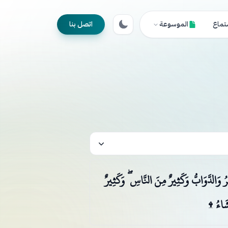
تماع
الموسوعة
اتصل بنا
 وَالدَّوَابُّ وَكَثِيرٌ مِنَ النَّاسِ ۖ وَكَثِيرٌ
َشَاءُ ۩