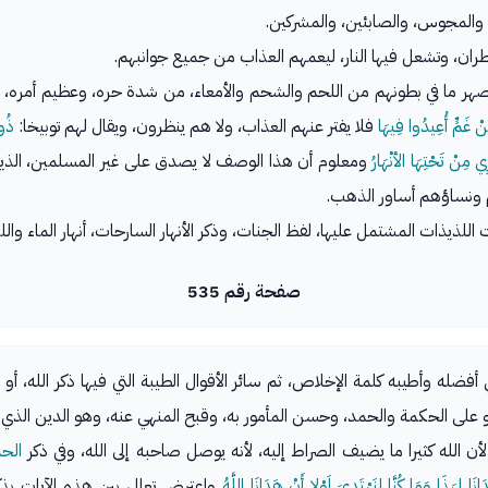
 والمجوس، والصابئين، والمشركين.
ان، وتشعل فيها النار، ليعمهم العذاب من جميع جوانبهم.
 يصهر ما في بطونهم من اللحم والشحم والأمعاء، من شدة حره، وعظيم أمره،
مِنْ غَمٍّ أُعِيدُوا فِيهَا
فلا يفتر عنهم العذاب، ولا هم ينظرون، ويقال لهم توبيخا:
ذُو
ي مِنْ تَحْتِهَا الأنْهَارُ
ومعلوم أن هذا الوصف لا يصدق على غير المسلمين، الذي
م ونساؤهم أساور الذهب.
 اللذيذات المشتمل عليها، لفظ الجنات، وذكر الأنهار السارحات، أنهار الماء وال
صفحة رقم 535
أفضله وأطيبه كلمة الإخلاص، ثم سائر الأقوال الطيبة التي فيها ذكر الله، أو 
على الحكمة والحمد، وحسن المأمور به، وقبح المنهي عنه، وهو الدين الذي لا 
أن الله كثيرا ما يضيف الصراط إليه، لأنه يوصل صاحبه إلى الله، وفي ذكر
الح
انَا لِهَذَا وَمَا كُنَّا لِنَهْتَدِيَ لَوْلا أَنْ هَدَانَا اللَّهُ
واعترض تعالى بين هذه الآيات بذ