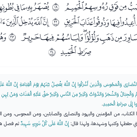
ﮫﮬﮭﮮﮯ
ﮱﯓﯔﯕ
ﰒ
ﯥﯦﯧﯨﯩ
ﯫﯬﯭﯮ
ﰕ
ﯻﯼﯽﯾﯿﰀﰁ
ﭑ
ﰖ
ﭘﭙ
ﰗ
لنَّصَارَى وَالْمَجُوسَ وَالَّذِينَ أَشْرَكُوا إِنَّ اللَّهَ يَفْصِلُ بَيْنَهُمْ يَوْمَ الْقِيَامَةِ إِنَّ اللَّهَ ع
ْجِبَالُ وَالشَّجَرُ وَالدَّوَابُّ وَكَثِيرٌ مِنَ النَّاسِ وَكَثِيرٌ حَقَّ عَلَيْهِ الْعَذَابُ وَمَنْ يُهِنِ اللّ
ا إِلَى صِرَاطِ الْحَمِيدِ
.
ا الكتاب، من المؤمنين واليهود والنصارى والصابئين، ومن المجوس، ومن ال
تي حفظها وكتبها وشهدها، ولهذا قال:
إِنَّ اللَّهَ عَلَى كُلِّ شَيْءٍ شَهِيدٌ
ثم فصل هذا