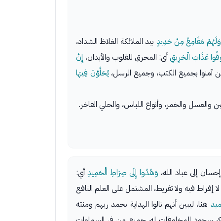
وَلَهُمْ مَقَامِعُ مِنْ حَدِيدٍ
بيد الملائكة الغلاظ الشداد،
قُوا عَذَابَ الْحَرِيقِ
أي: المحرق للقلوب والأبدان،
إِنَّ
ن آمنوا بجميع الكتب، وجميع الرسل،
يُحَلَّوْنَ فِيهَا
لبن والعسل والخمر، وأنواع اللباس، والحلي الفاخر.
إحسان إلى عباد الله،
وَهُدُوا إِلَى صِرَاطِ الْحَمِيدِ
أي:
إفراط فيه ولا تفريط، المشتمل على العلم النافع
ميد
هنا، ليبين أنهم نالوا الهداية بحمد ربهم ومنته
كر سجود المخلوقات له، جميع من في السماوات