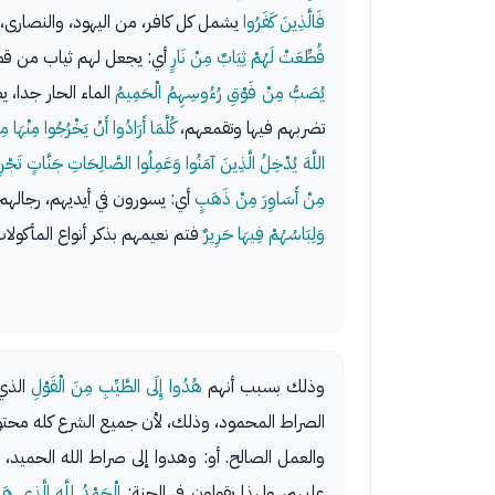
فَالَّذِينَ كَفَرُوا
يشمل كل كافر، من اليهود، والنصارى،
قُطِّعَتْ لَهُمْ ثِيَابٌ مِنْ نَارٍ
أي: يجعل لهم ثياب من قطر
يُصَبُّ مِنْ فَوْقِ رُءُوسِهِمُ الْحَمِيمُ
الماء الحار جدا،
تضربهم فيها وتقمعهم،
كُلَّمَا أَرَادُوا أَنْ يَخْرُجُوا مِنْهَا 
اللَّهَ يُدْخِلُ الَّذِينَ آمَنُوا وَعَمِلُوا الصَّالِحَاتِ جَنَّاتٍ تَجْرِ
مِنْ أَسَاوِرَ مِنْ ذَهَبٍ
أي: يسورون في أيديهم، رجاله
وَلِبَاسُهُمْ فِيهَا حَرِيرٌ
فتم نعيمهم بذكر أنواع المأكولات
وذلك بسبب أنهم
هُدُوا إِلَى الطَّيِّبِ مِنَ الْقَوْلِ
الذي 
الصراط المحمود، وذلك، لأن جميع الشرع كله محتو 
والعمل الصالح. أو: وهدوا إلى صراط الله الحميد، ل
عليهم، ولهذا يقولون في الجنة:
الْحَمْدُ لِلَّهِ الَّذِي هَدَ