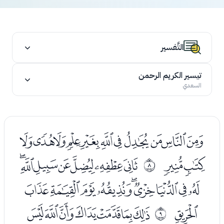
التَّفسير
تيسير الكريم الرحمن
السعدي
ﭬﭭﭮﭯﭰﭱﭲﭳﭴﭵﭶ
ﭷﭸ
ﭺﭻﭼﭽﭾﭿﮀ
ﰇ
ﮁﮂﮃﮄﮅﮆﮇﮈﮉ
ﮊ
ﮌﮍﮎﮏﮐﮑﮒ
ﰈ