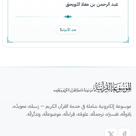
عبد الرحمن بن معلا اللويحق
عدد الأجزاء
1
موسوعة إلكترونية شاملة في خدمة القرآن الكريم — رَسمُه، تجويدُه،
تِلاواتُه، تفسيرُه، ترجماتُه، علومُه، قِراءاتُه، موضوعاتُه، وتدبُّراتُه.