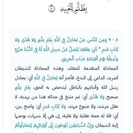
ﮓﮔ
ﰉ
٨ - ٩
وَمِنَ النَّاسِ مَنْ يُجَادِلُ فِي اللَّهِ بِغَيْرِ عِلْمٍ وَلا هُدًى وَلا
كِتَابٍ مُنِيرٍ * ثَانِيَ عِطْفِهِ لِيُضِلَّ عَنْ سَبِيلِ اللَّهِ لَهُ فِي الدُّنْيَا خِزْيٌ
وَنُذِيقُهُ يَوْمَ الْقِيَامَةِ عَذَابَ الْحَرِيقِ
.
المجادلة المتقدمة للمقلد، وهذه المجادلة للشيطان
المريد، الداعي إلى البدع، فأخبر أنه
يُجَادِلُ فِي اللَّهِ
أي: يجادل
رسل الله وأتباعهم بالباطل ليدحض به الحق،
بِغَيْرِ عِلْمٍ
صحيح
وَلا هُدًى
أي: غير متبع في جداله هذا من يهديه، لا
عقل مرشد، ولا متبوع مهتد،
وَلا كِتَابٍ مُنِيرٍ
أي: واضح بين،
أي: فلا له حجة عقلية ولا نقلية، إن هي إلا شبهات، يوحيها
إليه الشيطان
وَإِنَّ الشَّيَاطِينَ لَيُوحُونَ إِلَى أَوْلِيَائِهِمْ لِيُجَادِلُوكُمْ