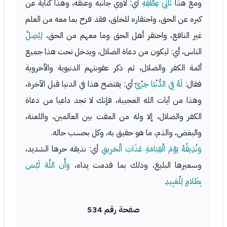
ومع هذا
ثَانِيَ عِطْفِهِ
أي: لاوي جانبه وعنقه، وهذا كناية عن
كبره عن الحق، واحتقاره للخلق، فقد فرح بما معه من العلم
غير النافع، واحتقر أهل الحق وما معهم من الحق،
لِيُضِلَّ
الناس، أي: ليكون من دعاة الضلال، ويدخل تحت هذا جميع
أئمة الكفر والضلال، ثم ذكر عقوبتهم الدنيوية والأخروية
فقال:
لَهُ فِي الدُّنْيَا خِزْيٌ
أي: يفتضح هذا في الدنيا قبل الآخرة،
وهذا من آيات الله العجيبة، فإنك لا تجد داعيا من دعاة
الكفر والضلال، إلا وله من المقت بين العالمين، واللعنة،
والبغض، والذم، ما هو حقيق به، وكل بحسب حاله.
وَنُذِيقُهُ يَوْمَ الْقِيَامَةِ عَذَابَ الْحَرِيقِ
أي: نذيقه حرها الشديد،
وسعيرها البليغ، وذلك بما قدمت يداه،
وَأَّن اللَّهَ لَيْسَ
بِظَلامٍ لِلْعَبِيدِ
صفحة رقم 534