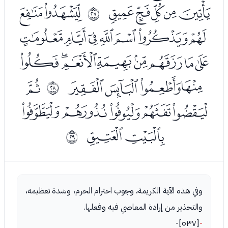
ﮐﮑﮒﮓﮔ
ﮖﮗ
ﰚ
ﮘﮙﮚﮛﮜﮝﮞ
ﮟﮠﮡﮢﮣﮤﮥﮦ
ﮧﮨﮩﮪ
ﮬ
ﰛ
ﮭﮮﮯﮰﮱ
ﯓﯔ
ﰜ
وفي هذه الآية الكريمة، وجوب احترام الحرم، وشدة تعظيمه،
والتحذير من إرادة المعاصي فيه وفعلها.
[٥٣٧]-
-