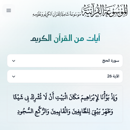
فتح ال
آيات من القرآن الكريم
سورة الحج
الآية 26
وَإِذْ بَوَّأْنَا لِإِبْرَاهِيمَ مَكَانَ الْبَيْتِ أَنْ لَا تُشْرِكْ بِي شَيْئًا
وَطَهِّرْ بَيْتِيَ لِلطَّائِفِينَ وَالْقَائِمِينَ وَالرُّكَّعِ السُّجُودِ