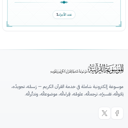
عدد الأجزاء
1
موسوعة إلكترونية شاملة في خدمة القرآن الكريم — رَسمُه، تجويدُه،
تِلاواتُه، تفسيرُه، ترجماتُه، علومُه، قِراءاتُه، موضوعاتُه، وتدبُّراتُه.