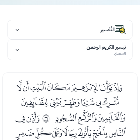
التَّفسير
تيسير الكريم الرحمن
السعدي
ﭶﭷﭸﭹﭺﭻﭼ
ﭽﭾﭿﮀﮁﮂ
ﮃﮄﮅ
ﮇﮈ
ﰙ
ﮉﮊﮋﮌﮍﮎﮏ