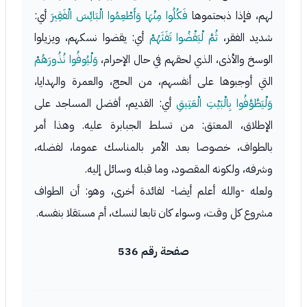
لهم، فإذا ذبحتموها
فَكُلُوا مِنْهَا وَأَطْعِمُوا الْبَائِسَ الْفَقِيرَ
أي:
شديد الفقر،
ثُمَّ لْيَقْضُوا تَفَثَهُمْ
أي: يقضوا نسكهم، ويزيلوا
الوسخ والأذى، الذي لحقهم في حال الإحرام،
وَلْيُوفُوا نُذُورَهُمْ
التي أوجبوها على أنفسهم، من الحج، والعمرة والهدايا،
وَلْيَطَّوَّفُوا بِالْبَيْتِ الْعَتِيقِ
أي: القديم، أفضل المساجد على
الإطلاق، المعتق: من تسلط الجبابرة عليه. وهذا أمر
بالطواف، خصوصا بعد الأمر بالمناسك عموما، لفضله،
وشرفه، ولكونه المقصود، وما قبله وسائل إليه.
ولعله -والله أعلم أيضا- لفائدة أخرى، وهو: أن الطواف
مشروع كل وقت، وسواء كان تابعا لنسك، أم مستقلا بنفسه.
صفحة رقم 536