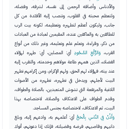
والأدناس وأضافه الرحمن إلى نفسه، لشرفه، وفضله،
ولتعظم محبته في القلوب، وتنصب إليه الأفئدة من كل
جانب، وليكون أعظم لتطهيره وتعظيمه، لكونه بيت الرب
للطائفين به والعاكفين عنده، المقيمين لعبادة من العبادات
من ذكر، وقراءة، وتعلم علم وتعليمه، وغير ذلك من أنواع
القرب،
وَالرُّكَّعِ السُّجُودِ
أي: المصلين، أي: طهره لهؤلاء
الفضلاء، الذين همهم طاعة مولاهم وخدمته، والتقرب إليه
عند بيته، فهؤلاء لهم الحق، ولهم الإكرام، ومن إكرامهم تطهير
البيت لأجلهم، ويدخل في تطهيره، تطهيره من الأصوات
اللاغية والمرتفعة التي تشوش المتعبدين، بالصلاة والطواف،
وقدم الطواف على الاعتكاف والصلاة، لاختصاصه بهذا
البيت، ثم الاعتكاف، لاختصاصه بجنس المساجد.
وَأَذِّنْ فِي النَّاسِ بِالْحَجِّ
أي: أعلمهم به، وادعهم إليه، وبلغ
دانيهم وقاصيهم، فرضه وفضيلته، فإنك إذا دعوتهم، أتوك