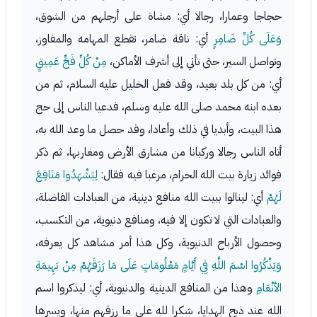
حجاجا وعمارا، رجالا أي: مشاة على أرجلهم من الشوق،
وَعَلَى كُلِّ ضَامِرٍ
أي: ناقة ضامر، تقطع المهامه والمفاوز،
وتواصل السير، حتى تأتي إلى أشرف الأماكن،
مِنْ كُلِّ فَجٍّ عَمِيقٍ
أي: من كل بلد بعيد، وقد فعل الخليل عليه السلام، ثم من
بعده ابنه محمد صلى الله عليه وسلم، فدعيا الناس إلى حج
هذا البيت، وأبديا في ذلك وأعادا، وقد حصل ما وعد الله به،
أتاه الناس رجالا وركبانا من مشارق الأرض ومغاربها، ثم ذكر
فوائد زيارة بيت الله الحرام، مرغبا فيه فقال:
لِيَشْهَدُوا مَنَافِعَ
لَهُمْ
أي: لينالوا ببيت الله منافع دينية، من العبادات الفاضلة،
والعبادات التي لا تكون إلا فيه، ومنافع دنيوية، من التكسب،
وحصول الأرباح الدنيوية، وكل هذا أمر مشاهد كل يعرفه،
وَيَذْكُرُوا اسْمَ اللَّهِ فِي أَيَّامٍ مَعْلُومَاتٍ عَلَى مَا رَزَقَهُمْ مِنْ بَهِيمَةِ
الأنْعَامِ
وهذا من المنافع الدينية والدنيوية، أي: ليذكروا اسم
الله عند ذبح الهدايا، شكرا لله على ما رزقهم منها، ويسرها