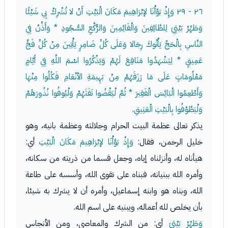
٢٦ - ٢٩
وَإِذْ بَوَّأْنَا لإبْرَاهِيمَ مَكَانَ الْبَيْتِ أَنْ لا تُشْرِكْ بِي شَيْئًا
وَطَهِّرْ بَيْتِيَ لِلطَّائِفِينَ وَالْقَائِمِينَ وَالرُّكَّعِ السُّجُودِ * وَأَذِّنْ فِي
النَّاسِ بِالْحَجِّ يَأْتُوكَ رِجَالا وَعَلَى كُلِّ ضَامِرٍ يَأْتِينَ مِنْ كُلِّ فَجٍّ
عَمِيقٍ * لِيَشْهَدُوا مَنَافِعَ لَهُمْ وَيَذْكُرُوا اسْمَ اللَّهِ فِي أَيَّامٍ
مَعْلُومَاتٍ عَلَى مَا رَزَقَهُمْ مِنْ بَهِيمَةِ الأنْعَامِ فَكُلُوا مِنْهَا
وَأَطْعِمُوا الْبَائِسَ الْفَقِيرَ * ثُمَّ لْيَقْضُوا تَفَثَهُمْ وَلْيُوفُوا نُذُورَهُمْ
وَلْيَطَّوَّفُوا بِالْبَيْتِ الْعَتِيقِ
.
يذكر تعالى عظمة البيت الحرام وجلالته وعظمة بانيه، وهو
خليل الرحمن، فقال:
وَإِذْ بَوَّأْنَا لإبْرَاهِيمَ مَكَانَ الْبَيْتِ
أي:
هيأناه له، وأنزلناه إياه، وجعل قسما من ذريته من سكانه،
وأمره الله ببنيانه، فبناه على تقوى الله، وأسسه على طاعة
الله، وبناه هو وابنه إسماعيل، وأمره أن لا يشرك به شيئا،
بأن يخلص لله أعماله، ويبنيه على اسم الله.
وَطَهِّرْ بَيْتِيَ
أي: من الشرك والمعاصي، ومن الأنجاس