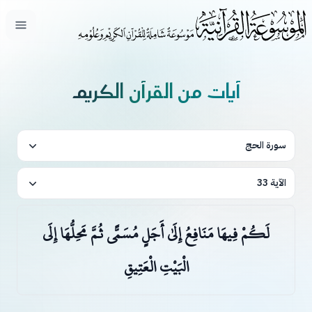
فتح ال
آيات من القرآن الكريم
سورة الحج
الآية 33
لَكُمْ فِيهَا مَنَافِعُ إِلَىٰ أَجَلٍ مُسَمًّى ثُمَّ مَحِلُّهَا إِلَى
الْبَيْتِ الْعَتِيقِ