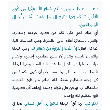
٣٢ - ٣٣
ذَلِكَ وَمَنْ يُعَظِّمْ شَعَائِرَ اللَّهِ فَإِنَّهَا مِنْ تَقْوَى
الْقُلُوبِ * لَكُمْ فِيهَا مَنَافِعُ إِلَى أَجَلٍ مُسَمًّى ثُمَّ مَحِلُّهَا إِلَى
الْبَيْتِ الْعَتِيقِ
.
أي: ذلك الذي ذكرنا لكم من تعظيم حرماته وشعائره،
والمراد بالشعائر: أعلام الدين الظاهرة، ومنها المناسك كلها،
كما قال تعالى:
إِنَّ الصَّفَا وَالْمَرْوَةَ مِنْ شَعَائِرِ اللَّهِ
ومنها الهدايا
والقربان للبيت، وتقدم أن معنى تعظيمها، إجلالها، والقيام
بها، وتكميلها على أكمل ما يقدر عليه العبد، ومنها الهدايا،
فتعظيمها، باستحسانها واستسمانها، وأن تكون مكملة من
كل وجه، فتعظيم شعائر الله صادر من تقوى القلوب،
فالمعظم لها يبرهن على تقواه وصحة إيمانه، لأن تعظيمها،
تابع لتعظيم الله وإجلاله.
لَكُمْ فِيهَا
أي: [في] الهدايا
مَنَافِعُ إِلَى أَجَلٍ مُسَمًّى
هذا في