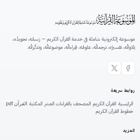
موسوعة إلكترونية شاملة في خدمة القرآن الكريم — رَسمُه، تجويدُه،
تِلاواتُه، تفسيرُه، ترجماتُه، علومُه، قِراءاتُه، موضوعاتُه، وتدبُّراتُه.
روابط سريعة
الرئيسية
القرآن الكريم
المصحف بالقراءات العشر
المكتبة
القرآن pdf
خطوط القرآن الكريم
المزيد