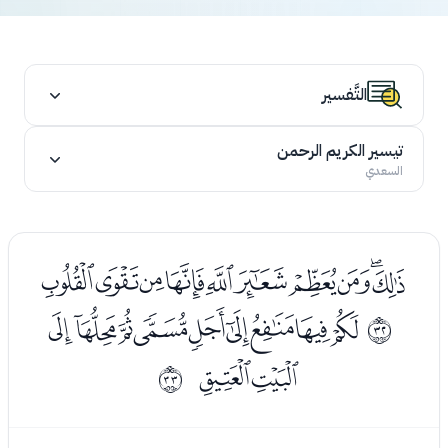
التَّفسير
تيسير الكريم الرحمن
السعدي
ﭨﭩﭪﭫﭬﭭﭮﭯﭰﭱ
ﭳﭴﭵﭶﭷﭸﭹﭺﭻ
ﰟ
ﭼﭽ
ﰠ