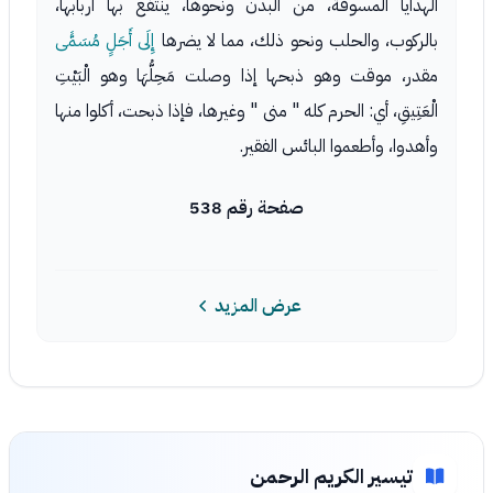
الهدايا المسوقة، من البدن ونحوها، ينتفع بها أربابها،
بالركوب، والحلب ونحو ذلك، مما لا يضرها
إِلَى أَجَلٍ مُسَمًّى
مقدر، موقت وهو ذبحها إذا وصلت مَحِلُّهَا وهو الْبَيْتِ
الْعَتِيقِ، أي: الحرم كله " منى " وغيرها، فإذا ذبحت، أكلوا منها
وأهدوا، وأطعموا البائس الفقير.
صفحة رقم 538
عرض المزيد
تيسير الكريم الرحمن