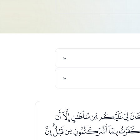
ﮜﮝﮞﮟﮠ
ﯓﯔﯕﯖﯗﯘ