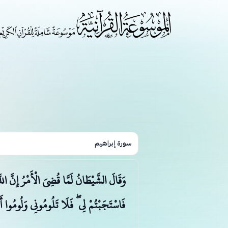
سورة إبراهيم
وَقَالَ الشَّيْطَانُ لَمَّا قُضِيَ الْأَمْرُ إِنّ
فَاسْتَجَبْتُمْ لِي ۖ فَلَا تَلُومُونِي وَلُومُوا أ