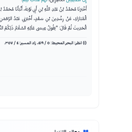
أَخْبَرَنَا مُحَمَّدُ بْنُ عَبْدِ اللَّهِ بْنِ أَبِي تَوْبَةَ، أَنْبَأَنَا مُحَمَّدُ
الْمُبَارَكِ، عَنْ رِشْدِينَ بْنِ سَعْدٍ، أَخْبَرَنِي عَبْدُ الرَّحْمَنِ
الْحَدِيثَ ثُمَّ قَالَ: "يَقُولُ عِيسَى عَلَيْهِ السَّلَامُ ذَلِكُمُ النَّبِي
(١) انظر: البحر المحيط: ٥ / ٤١٩، زاد المسير: ٤ / ٣٥٧.
معالم التنزيل