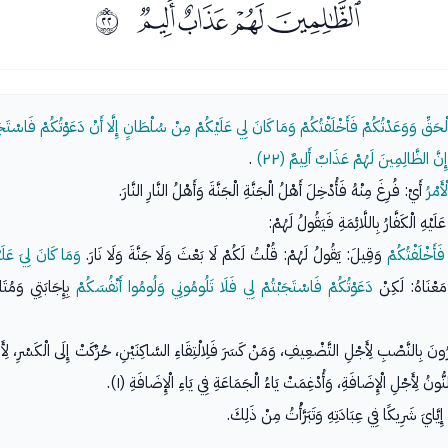
ﯙﯚﯛﯜ
ﰕ
الْحَقِّ وَوَعَدْتُكُمْ فَأَخْلَفْتُكُمْ وَمَا كَانَ لِي عَلَيْكُمْ مِنْ سُلْطَانٍ إِلَّا أَنْ دَعَوْتُكُمْ فَاسْتَجَ
نَّ الظَّالِمِينَ لَهُمْ عَذَابٌ أَلِيمٌ (٢٢)
.
أَمْرُ
أَيْ: فُرِغَ مِنْهُ فَأُدْخِلَ أَهْلُ الْجَنَّةِ الْجَنَّةَ وَأَهْلُ النَّارِ النَّارَ.
َيْهِ الْكَفَّارُ بِاللَّائِمَةِ فَيَقُولُ لَهُمْ:
َأَخْلَفْتُكُمْ
وَقِيلَ: يَقُولُ لَهُمْ: قُلْتُ لَكُمْ لَا بَعْثَ وَلَا جَنَّةَ وَلَا نَارَ.
وَمَا كَانَ لِيَ عَل
مَعْنَاهُ: لَكِنْ
دَعَوْتُكُمْ فَاسْتَجَبْتُمْ لِي فَلَا تَلُومُونِي وَلُومُوا أَنْفُسَكُمْ
بِإِجَابَتِي وَمُتَ
ونَ بِالنَّصْبِ لِأَجْلِ التَّضْعِيفِ، وَمَنْ كَسَرَ فَلِالْتِقَاءِ السَّاكِنَيْنِ، حُرِّكَتْ إِلَى الْكَسْرِ، لِأَن
 لِأَجْلِ الْإِضَافَةِ، وَأُدْغِمَتْ يَاءُ الْجَمَاعَةِ فِي يَاءِ الْإِضَافَةِ (١).
يَّايَ شَرِيكًا فِي عِبَادَتِهِ وَتَبَرَّأْتُ مِنْ ذَلِكَ.