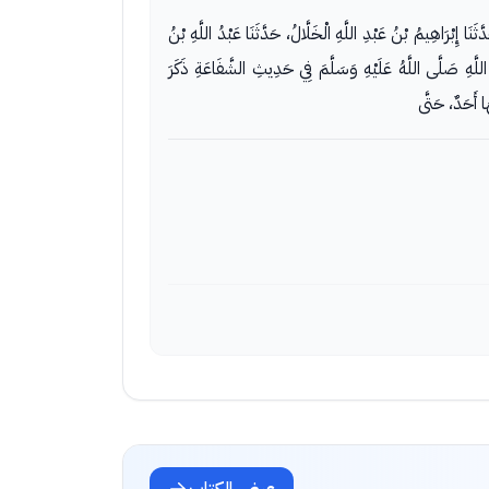
َثَنَا إِبْرَاهِيمُ بْنُ عَبْدِ اللَّهِ الْخَلَّالُ، حَدَّثَنَا عَبْدُ اللَّهِ بْنُ
لَّهِ صَلَّى اللَّهُ عَلَيْهِ وَسَلَّمَ فِي حَدِيثِ الشَّفَاعَةِ ذَكَرَ
ا أَحَدٌ، حَتَّى