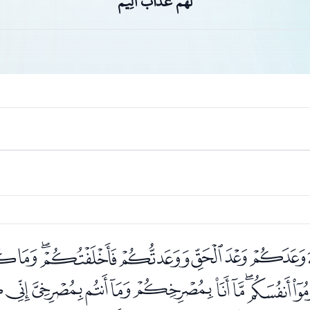
لَهُمْ عَذَابٌ أَلِيمٌ
ﮒﮓﮔﮕﮖﮗﮘﮙﮚﮛ
ﮨﮩﮪﮫﮬﮭﮮﮯﮰﮱ