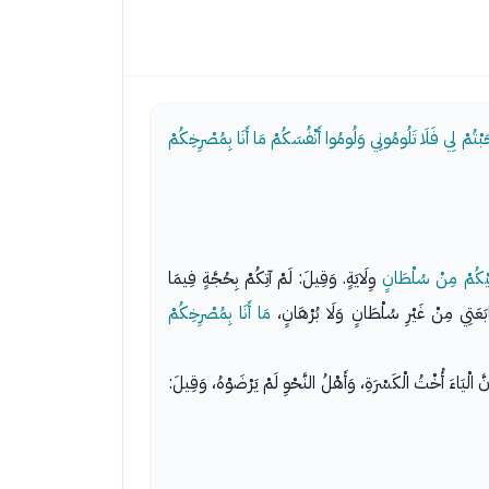
بْتُمْ لِي فَلَا تَلُومُونِي وَلُومُوا أَنْفُسَكُمْ مَا أَنَا بِمُصْرِخِكُمْ
َيْكُمْ مِنْ سُلْطَانٍ
وِلَايَةٍ. وَقِيلَ: لَمْ آتِكُمْ بِحُجَّةٍ فِيمَا
ابَعَتِي مِنْ غَيْرِ سُلْطَانٍ وَلَا بُرْهَانٍ،
مَا أَنَا بِمُصْرِخِكُمْ
َّ الْيَاءَ أُخْتُ الْكَسْرَةِ، وَأَهْلُ النَّحْوِ لَمْ يَرْضَوْهُ، وَقِيلَ: