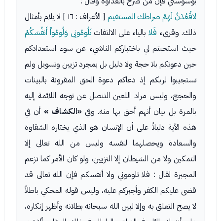
بوسوستي فإن من صرح بالعداوة وقال :
لاقْعُدَنَّ لَهُمْ صراطك المستقيم
[ الأعراف : ١٦ ] لا يلام بأمثال
ذلك. وقرىء
فَلا
بالياء على الالتفات
تَلُومُونِى وَلُومُواْ أَنفُسَكُمْ
حيث استجبتم لي باختباركم الناشيء عن سوء استعدادكم
حين دعوتكم بلا حجة ولا دليل بل بمجرد تزيين وتسويل ولم
تستجيبوا لربكم إذ دعاكم دعوة الحق المقرونة بالبينات
والحجج، وليس مراد اللعين التنصل عن توجه اللائمة إليه
بالمرة بل بيان أنهم أحق بها منه. وفي
«الكشاف »
أن في
هذه الآية دليلاً على أن الإنسان هو الذي يختاره الشقاوة
والسعادة ويحصلهما لنفسه وليس من الله تعالى إلا
التمكين ولا من الشيطان إلا التزيين، ولو كان الأمر كما تزعم
المجبرة لقال : فلا تلوموني ولا أنفسكم فإن الله تعالى قد
قضى عليكم الكفر وأجبركم عليه، وليس قوله المحكي باطلاً
لا يصح التعلق به وإلا لبين الله سبحانه بطلانه وأظهر إنكاره،