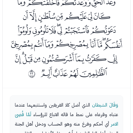
ﮔﮕﮖﮗﮘﮙ
ﮚﮛﮜﮝﮞﮟﮠ
ﮡﮢﮣﮤﮥﮦﮧ
ﮨﮩﮪﮫﮬﮭﮮﮯ
ﮰﮱﯓﯔﯕﯖﯗﯘ
ﯙﯚﯛﯜ
ﰕ
وَقَالَ الشيطان
الذي أضل كلا الفريقين واستتبعهما عندما
عتباه وقرعاه على نمط ما قاله الاتباع للرؤساء
لَمَّا قُضِىَ
الامر
أي أحكم وفرغ منه وهو الحساب ودخل أهل الجنة