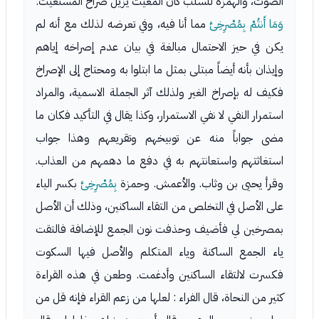
الصوت، والهمزة للسلب كأن المغيث يزيل صراخ المستغيث.
وَمَا أَنتُمْ بِمُصْرِخِىَّ
مما أنا فيه، وفي تعرضه لذلك مع أنه لم
يكن في حيز الاحتمال مبالغة في بيان عدم إصراخه إياهم
وإيذان بأنه أيضاً مبتلى بمثل ما ابتلوا به ومحتاج إلى الإصراخ
فكيف له بإصراخ الغير ولذلك آثر الجملة الاسمية، والمراد
استمرار النفي لا نفي الاستمرار، وكذا يقال في التأكيد فكان ما
مضى جواباً منه عن توبيخهم وتقريعهم وهذا جواب
استغاثتهم واستعانتهم به في دفع ما دهمهم من العذاب.
وقرأ يحيى بن وثاب. والأعمش. وحمزة
بِمُصْرِخِىَّ
بكسر الياء
على الأصل في التخلص من التقاء الساكنين، وذلك أن الأصل
بمصرخين لي فأضيف وحذفت نون الجمع للإضافة فالتقت
ياء الجمع الساكنة وياء المتكلم والأصل فيها السكوت
فكسرت لالتقاء الساكنين وأدغمت. وطعن في هذه القراءة
كثير من النحاة، قال الفراء : لعلها من زعم القراء فإنه قل من