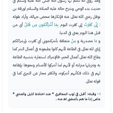
وقد روي أنه تكلم بها رسول الله صلى الله عليه وسلم في
حديث بدء الوحي وشرح حاله عليه الصلاة والسلام لورقة بن
نوفل رضي الله تعالى عنه فإنكارها محض جهالة، وأراد بقوله
:
إِنّى كَفَرْتُ
إني كفرت اليوم
بِمَا أَشْرَكْتُمُونِ مِن قَبْلُ
أي من
قبل هذا اليوم يعني في الدنيا.
و
مَا
مصدرية و
مِنْ
متعلقة بأشركتموني أي كفرت بإرشراككم
إياي لله تعالى في الطاعة لأنهم كانوا يطيعونه في أعمال الشر كما
يطاع الله تعالى أعمال الخير، فالإشراك استعارة بتشبيه الطاعة
به وتنزيلها منزلته أو لأنهم لما أشركوا الأصنام ونحوها بإيقاعه
لهم في ذلك فكأنهم أشركوه، والكفر مجاز عن التبري كما في
قوله تعالى
١ - وقبله: أقبل في ثوب المعافري * عند اختلاط الليل والعشي *
ماض إذا ما هم بالمضى اهـ منه..