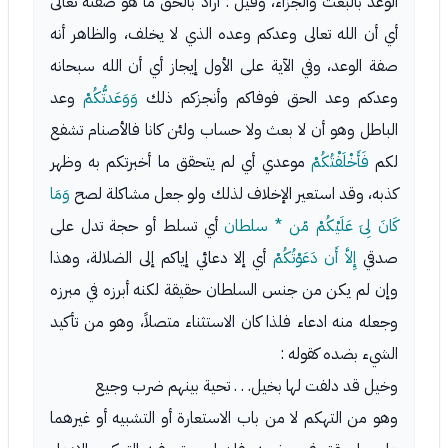
الوعد بالبعث والجزاء، وقيل : أراد بالحق ما هو صفته تعالى
أي أن الله تعالى وعدكم وعده الذي لا يخلف، والظاهر أنه
صفة الوعد، وفي الآية على الأول إيجاز أي أن الله سبحانه
وعدكم وعد الحق فوفاكم وأنجزكم ذلك
وَوَعَدتُّكُمْ
وعد
الباطل وهو أن لا بعث ولا حساب ولئن كانا فالأصنام تشفع
لكم
فَأَخْلَفْتُكُمْ
موعدي أي لم يتحقق ما أخبرتكم به وظهر
كذبه، وقد استعير الإخلاف لذلك ولو جعل مشاكلة لصح
وَمَا
كَانَ لِىَ عَلَيْكُمْ مّن * سلطان
أي تسلط أو حجة تدل على
صدقي
إِلاَّ أَن دَعَوْتُكُمْ
أي إلا دعائي إياكم إلى الضلالة، وهذا
وإن لم يكن من جنس السلطان حقيقة لكنه أبرزه في مبرزه
وجعله منه ادعاء فلذا كان الاستثناء متصلاً، وهو من تأكيد
الشيء بضده كقوله :
وخيل قد دلفت لها بخيل. . . تحية بينهم ضرب وجيع
وهو من التهكم لا من باب الاستعارة أو التشبيه أو غيرهما