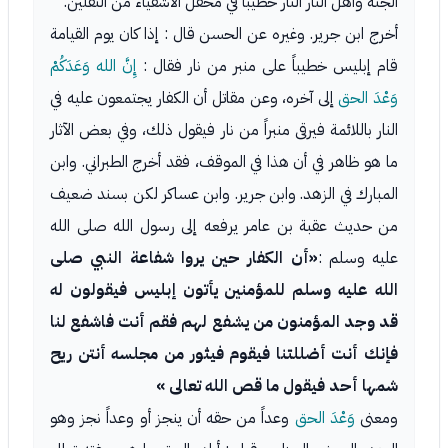
الجنة وأهل النار النار خطيباً في محفل الأشقياء من الثقلين.
أخرج ابن جرير. وغيره عن الحسن قال : إذا كان يوم القيامة
قام إبليس خطيباً على منبر من نار فقال :
إِنَّ الله وَعَدَكُمْ
وَعْدَ الحق
إلى آخره، وعن مقاتل أن الكفار يجتمعون عليه في
النار باللائمة فيرقى منبراً من نار فيقول ذلك، وفي بعض الآثار
ما هو ظاهر في أن هذا في الموقف، فقد أخرج الطبراني. وابن
المبارك في الزهد. وابن جرير. وابن عساكر لكن بسند ضعيف
من حديث عقبة بن عامر يرفعه إلى رسول الله صلى الله
عليه وسلم :
«أن الكفار حين يروا شفاعة النبي صلى
الله عليه وسلم للمؤمنين يأتون إبليس فيقولون له
قد وجد المؤمنون من يشفع لهم فقم أنت فاشفع لنا
فإنك أنت أضللتنا فيقوم فيثور من مجلسه أنتن ريح
شمها أحد فيقول ما قص الله تعالى »
ومعنى
وَعْدَ الحق
وعداً من حقه أن ينجز أو وعداً نجز وهو