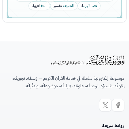
عدد الأجزاء
1
التصنيف
التفسير
اللغة
العربية
موسوعة إلكترونية شاملة في خدمة القرآن الكريم — رَسمُه، تجويدُه،
تِلاواتُه، تفسيرُه، ترجماتُه، علومُه، قِراءاتُه، موضوعاتُه، وتدبُّراتُه.
روابط سريعة