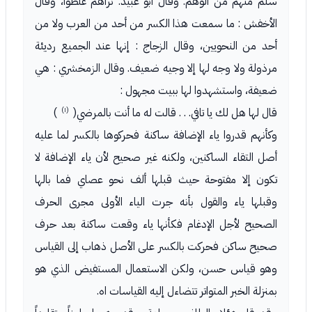
سلم منهم من الوهم. وقال أبو عبيد. نراهم غلطوا، وقال
الأخفش : ما سمعت هذا الكسر من أحد من العرب ولا من
أحد من النحويين، وقال الزجاج : إنها عند الجميع رديئة
مرذولة ولا وجه لها إلا وجيه ضعيف. وقال الزمخشري : هي
ضعيفة، واستشهدوا لها ببيت مجهول :
(١)
قال لها هل لك يا تافي. . . قالت له ما أنت بالمرضي(
)
وكأنهم قدروا ياء الإضافة ساكنة فحركوها بالكسر لما عليه
أصل التقاء الساكنين، ولكنه غير صحيح لأن ياء الإضافة لا
تكون إلا مفتوحة حيث قبلها ألف نحو عصاي فما بالها
وقبلها ياء والقول بأنه جرت الياء الأولى مجرى الحرف
الصحيح لأجل الإدغام فكأنها ياء وقعت ساكنة بعد حرف
صحيح ساكن فحركت بالكسر على الأصل ذهاب إلى القياس
وهو قياس حسن، ولكن الاستعمال المستفيض الذي هو
بمنزلة الخبر المتواتر تتضاءل إليه القياسات اه.