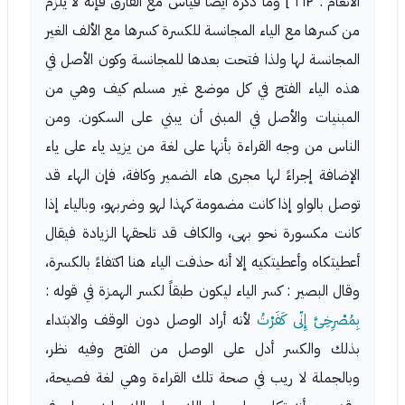
الأنعام : ١٦٢ ] وما ذكره أيضاً قياس مع الفارق فإنه لا يلزم
من كسرها مع الياء المجانسة للكسرة كسرها مع الألف الغير
المجانسة لها ولذا فتحت بعدها للمجانسة وكون الأصل في
هذه الياء الفتح في كل موضع غير مسلم كيف وهي من
المبنيات والأصل في المبنى أن يبني على السكون. ومن
الناس من وجه القراءة بأنها على لغة من يزيد ياء على ياء
الإضافة إجراءً لها مجرى هاء الضمير وكافة، فإن الهاء قد
توصل بالواو إذا كانت مضمومة كهذا لهو وضربهو، وبالياء إذا
كانت مكسورة نحو بهى، والكاف قد تلحقها الزيادة فيقال
أعطيتكاه وأعطيتكيه إلا أنه حذفت الياء هنا اكتفاءً بالكسرة،
وقال البصير : كسر الياء ليكون طبقاً لكسر الهمزة في قوله :
بِمُصْرِخِىَّ إِنّى كَفَرْتُ
لأنه أراد الوصل دون الوقف والابتداء
بذلك والكسر أدل على الوصل من الفتح وفيه نظر،
وبالجملة لا ريب في صحة تلك القراءة وهي لغة فصيحة،