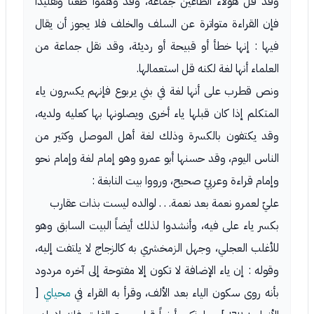
وقد قل هؤلاء الطاغين جماعة، وقد وهموا طعناً وتقليداً
فإن القراءة متواترة عن السلف والخلف فلا يجوز أن يقال
فيها : إنها خطأ أو قبيحة أو رديئة، وقد نقل جماعة من
العلماء أنها لغة لكنه قل استعمالها.
ونص قطرب على أنها لغة في بني يربوع فإنهم يكسرون ياء
المتكلم إذا كان قبلها ياء أخرى ويصلونها بها كعليه ولديه،
وقد يكتفون بالكسرة وذلك لغة أهل الموصل وكثير من
الناس اليوم، وقد حسنها أبو عمرو وهو إمام لغة وإمام نحو
وإمام قراءة وعربيّ صحيح، ورووا بيت النابغة :
عليّ لعمرو نعمة بعد نعمة. . . لوالده ليست بذات عقارب
بكسر ياء على فيه، وأنشدوا لذلك أيضاً البيت السابق وهو
للأغلب العجلي، وجهل الزمخشري به كالزجاج لا يلتفت إليه،
وقوله : إن ياء الإضافة لا تكون إلا مفتوحة إلى آخره مردود
بأنه روى سكون الياء بعد الألف، وقرأ به القراء في
محياي
[