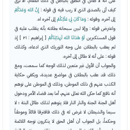
على أنه لا طائل في النطق بالباطل في ذلك المقام، ألا ترى
كيف أتى بالصدق الذي لا ريب فيه في قوله :
إِنَّ الله وَعَدَكُمْ
إلى آخره. وقوله :
وَمَا كَانَ لِىَ عَلَيْكُمْ
إلى آخره اه.
واعترض قوله : وإلا لبين سبحانه بطلانه بأنه ينقلب عليه في
قول المستكبرين
لَوْ هَدَانَا الله لَهَدَيْنَاكُمْ
[ إبراهيم : ٢١ ] إذ
لم يعقب بالبطلان على وجه التوريك الذي ادعاه، وكذلك
قوله : على أنه لا طائل إلى آخره.
والجواب أن الأول غير متعين لذلك الوجه كما سمعت، ومع
ذلك قد عقب بالبطلان في مواضع عديدة، ويكفي حكاية
الكذب عنهم في ذلك الموطن، وذلك في الموطن على توهم
أنه نافع كما حكى الله تعالى عنهم، أما بعد قضاء الأمر ودخول
أهل الجنة الجنة والنار النار فلا يتوهم لذلك طائل البتة ؛ لا
سيما والشيطان لا غرض له في ذلك فافترقا قائلاً وموطناً
وحكماً، بل الجواب أن أهل الحق لا ينكرون توجه اللائمة