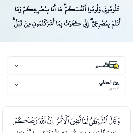
تَلُومُونِي وَلُومُوا أَنْفُسَكُمْ ۖ مَا أَنَا بِمُصْرِخِكُمْ وَمَا
أَنْتُمْ بِمُصْرِخِيَّ ۖ إِنِّي كَفَرْتُ بِمَا أَشْرَكْتُمُونِ مِنْ قَبْلُ ۗ
إِنَّ الظَّالِمِينَ لَهُمْ عَذَابٌ أَلِيمٌ
التَّفسير
روح المعاني
الألوسي
ﮌﮍﮎﮏﮐﮑﮒﮓ