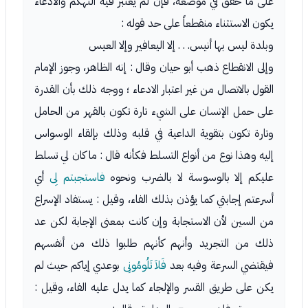
على ما حقق في موضعه، فإن لم يعتبر فيه التهكم والادعاء
يكون الاستثناء منقطعاً على حد قوله :
وبلدة ليس بها أنيس. . . إلا اليعافير وإلا العيس
وإلى الانقطاع ذهب أبو حيان وقال : إنه الظاهر، وجوز الإمام
القول بالاتصال من غير اعتبار الادعاء ؛ ووجه ذلك بأن القدرة
على حمل الإنسان على الشيء تارة تكون بالقهر من الحامل
وتارة تكون بتقوية الداعية في قلبه وذلك بإلقاء الوسواس
إليه وهذا نوع من أنواع التسلط فكأنه قال : ما كان لي تسلط
عليكم إلا بالوسوسة لا بالضرب ونحوه
فاستجبتم لِى
أي
أسرعتم إجابتي كما يؤذن بذلك الفاء، وقيل : يستفاد الإسراع
من السين لأن الاستجابة وإن كانت بمعنى الإجابة لكن عد
ذلك من التجريد وأنهم كأنهم طلبوا ذلك من أنفسهم
فيقتضي السرعة وفيه بعد
فَلاَ تَلُومُونِى
بوعدي إياكم حيث لم
يكن على طريق القسر والإلجاء كما يدل عليه الفاء، وقيل :