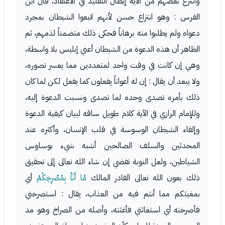
وانتزع بعضهم من الآية إبطال التقليد في الاعتقاد، قال ابن
الفرس : وهو انتزاع حسن لأنهم اتبعوا الشيطان بمجرد
دعواه ولم يطلبوا منه برهاناً فحكى ذلك متضمناً لذمهم، ثم
الظاهر أن هذه الدعوة من الشيطان أعني إبليس بلا واسطة،
وهي إن كانت في وقت واحد لمتعددين مما يعسر تصوره،
ولا يبعد أن يقال : إن له أعواناً يفعلون كما يفعل لكن لما كان
ذلك بأمره تصدى وحده لما تصدى ونسبت الدعوة إليه،
وللإمام الرازي في الآية كلام طويل ساقه لبيان كيفية الدعوة
وإلقاء الشيطان الوسوسة في قلب الإنسان، وأكثره عند
المحدثين والسلف الصالحين أشبه شيء بوساوس
الشياطين، ولعل النوبة تفضي إن شاء الله تعالى إلى تحقيق
ذلك بعون الله تعالى القادر المالك
مَّا أَنَاْ بِمُصْرِخِكُمْ
أي
بمغيثكم مما أنتم فيه من العذاب، يقال : استصرخني
فأصرخته أي استغاثني فأغثته، وأصله من الصراخ وهو مد