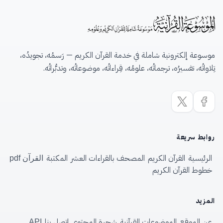
موسوعة إلكترونية شاملة في خدمة القرآن الكريم — رَسمُه، تجويدُه،
تِلاواتُه، تفسيرُه، ترجماتُه، علومُه، قِراءاتُه، موضوعاتُه، وتدبُّراتُه.
روابط سريعة
الرئيسية
القرآن الكريم
المصحف بالقراءات العشر
المكتبة
القرآن pdf
خطوط القرآن الكريم
المزيد
عن الموقع
الموضوعات القرآنية
شجرة المحتوى
اتصل بنا
API