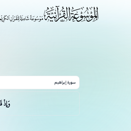
سورة إبراهيم
وَإِذْ ق