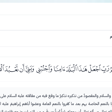
م
ﭦﭧﭨﭩﭪﭫﭬﭭﭮ
الصلاة والسلام والمقصودُ من تذكيره تذكيرُ ما وقع فيه من مقالاته عليه السلام ع
بالنعم الخاصة بهم بعد ما كفروا بالنعم العامة وعصَوا أباهم إبراهيمَ عليه ال
لله تعالى وسأله تعالى أن يجعله بلداً آمناً ويرزقَهم من الثمرات وتهويَ قلوبُ