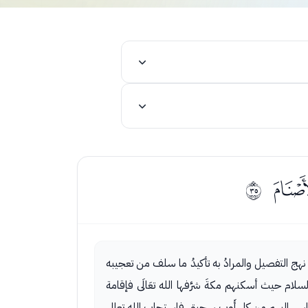
ﭯ
ﰢ
لى نهج التفصيل والمرادُ به تأكيدُ ما سلف من تعجيبه
سلام حيث أسكنهم مكةَ شرَّفها الله تعَالَى فإقامة
 الناس إليهم من كل أَوب سحيقٍ فاستجاب الله تعالى