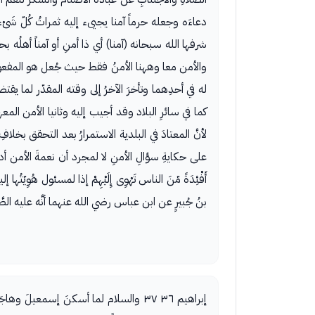
دعاءَه وجعله حرماً آمنا يجيىء إليه ثمراتُ كُلّ شَىْء
شرفها الله سبحانه (آمنا) أي ذا أمنِ أو آمناً أهلُه ب
والأمن معا وههنا الأمنُ فقط حيث جُعل هو المفعولَ ا
له في أحدِهما وتأخرَ الآخرُ إلى وقته المقدّر لما يقت
كما في سائرِ البلاد وقد أجيب إليه وثانيا الأمن الم
لأنَّ المعتادَ في البلدية الاستمرارُ بعد التحقق بخلا
على حكايةِ سؤالِ الأمنِ لا لمجرد أن نعمةَ الأمن 
أَفْئِدَةً مّنَ الناس تَهْوِى إِلَيْهِمْ إذا لمسئول 
بنُ جُبيرٍ عن ابن عباس رضي الله عنهما أنَّه عليه الصَّ
إبراهيم ٣٦ ٣٧ والسلام لما أسكنَ إسمعيلَ