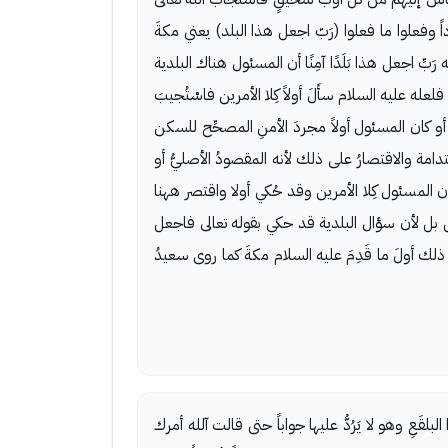
داً وفعلوا ما فعلوا (رَبّ اجعل هذا البلد) يعني مكةَ
بِّ اجعل هذا بَلَدًا آمِنًا أن المسئول هناك البلدية
ه عليه السلام سأَلَ أولاً كِلا الأمرين فاسْتُجيبَ
ال أو كان المسئول أولاً مجردَ الأمنِ المصحِّح للسكن
دامة والاقتصارُ على ذلك لأنه المقصودُ الأصليُّ أو
ُ أن المسئول كِلا الأمرين وقد حُكي أولا واقتصر ههنا
يل بل لأن سؤال البلدية قد حكي بقوله تعالى فاجعل
ن ذلك أولَ ما قَدِمَ عليه السلام مكةَ كما روى سعيدُ
البلقَعِ وهو لا يَرُدُّ عليها جواباً حتى قالت آلله أمرك