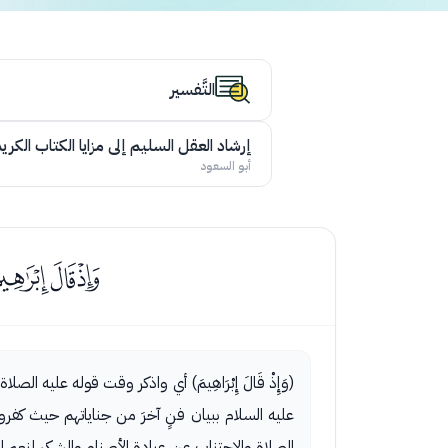
التَّفسير
إرشاد العقل السليم إلى مزايا الكتاب الكري
أبو السعود
ﭣﭤﭥ
(وَإِذْ قَالَ إِبْرَاهِيمَ) أي واذكر وقت قوله عليه 
عليه السلام ببيان فنٍ آخرَ من جناياتهم حيث كفروا 
الصلاةِ والاجتنابِ عن عبادة الأصنام والشكر لنعم ا