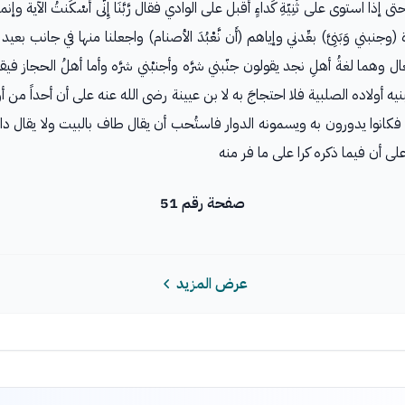
إذا استوى على ثَنِيّةِ كَداءٍ أقبل على الوادي فقال رَّبَّنَا إِنَّى أَسْكَنتُ الآية وإن
بني وَبَنِىَّ) بعِّدني وإياهم (أَن نَّعْبُدَ الأصنام) واجعلنا منها في جانب بعيد
وهما لغةُ أهلِ نجد يقولون جنّبني شرَّه وأجنبْني شرَّه وأما أهلُ الحجاز فيقول
ببنيه أولاده الصلبية فلا احتجاجَ به لا بن عيينة رضى الله عنه على أن أحداً من 
 فكانوا يدورون به ويسمونه الدوار فاستُحب أن يقال طاف بالبيت ولا يقال د
ى أن فيما ذكره كرا على ما فر منه
صفحة رقم 51
عرض المزيد