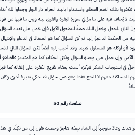
 فكفروا بتلك النعم العظامِ واستبدلوا بالبلد الحرام دار البوار وجعلوا لله أندا
حيث لا يُخاف فيه على ما مرَّ في سورةِ البقرة والفرق بينه وبين ما فيها من قوله رَ
لثانيَ للجعل وجُعل البلدَ صفةً للمفعول الأول فإن حُمل على تعدد السؤال فلعل
ضيه من الحكمة الداعيةِ إليه ثم كَرّر السؤالَ كما هو المعتادُ في الدعاءِ والإبته
عهود لأو أوكله هو المسئول فيهما وقد أجيب إليه أيضاً لكن السؤالَ الثانيَ للاست
فِ الأمنِ وإن حمل على وحدةِ السؤالِ وتكرُرِ الحكايةِ كما هو المتبادرُ فالظاهر
أدخلُ في استيجاب الشكر فذِكرُه أنسبُ بمقام تقريعِ الكفرة على إغفاله كما ق
هُوِيّتُها إليهم للمساكنة معهم لا للحج فقط وهو عين سؤال قد حكي بعبارة أخرى وكا
لاةُ
صفحة رقم 50
 وهاجَر هناك وعادَ متوجهاً إلى الشام تبِعتْه هاجرُ وجعلت تقول إلى من تَكِلُنا في هذا 