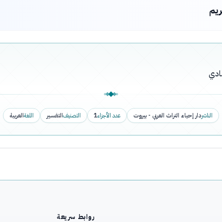
ريم
ادي
الناشر
دار إحياء التراث العربي - بيروت
عدد الأجزاء
1
التصنيف
التفسير
اللغة
العربية
روابط سريعة