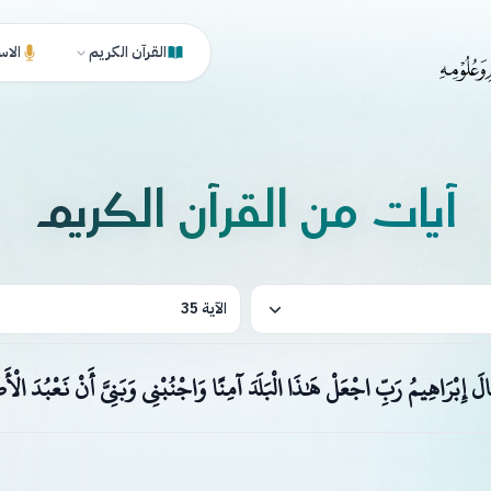
القرآن الكريم
الاس
آيات من القرآن الكريم
الآية 35
َالَ إِبْرَاهِيمُ رَبِّ اجْعَلْ هَٰذَا الْبَلَدَ آمِنًا وَاجْنُبْنِي وَبَنِيَّ أَنْ نَعْبُدَ الْأَ