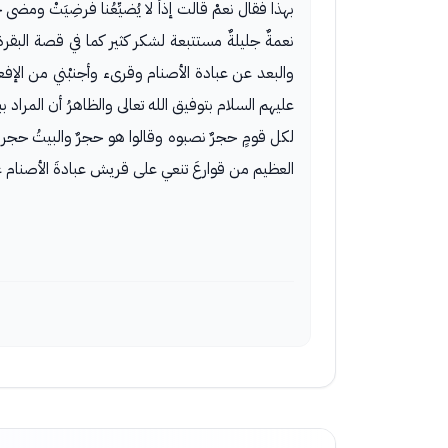
بهذا فقال نعمْ قالت إذاً لا يُضيِّعُنا فرضِيَتْ ومضى حتى 
نعمةٌ جليلةٌ مستتبعة لشكر كثير كما في قصة البقرة (وجن
والبعد عن عبادة الأصنام وقرىء وأجنبْني من الإفعال 
عليهم السلام بتوفيق الله تعالى والظاهرُ أن المراد 
لكل قومٍ حجرٌ نصبوه وقالوا هو حجرٌ والبيتُ حجر
العظيم من قوارعَ تنعي على قريش عبادةَ الأصنام عل