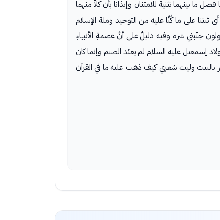
ما فصل ما بينهما تثنية للامتنان وإيذاناً بأن كلاًّ منهما
 أي ثبتنا على ما كُنَّا عليه من التوحيد وملة الإسلام
ون جنّبني شره وفيه دليلٌ على أنَّ عصمةِ الأنبياءِ
أولاد إسمعيل عليه السلام لم يعبُد الصنم وإنما كان
ار بالبيت وليت شعري كيف ذهب عليه ما في القرآن