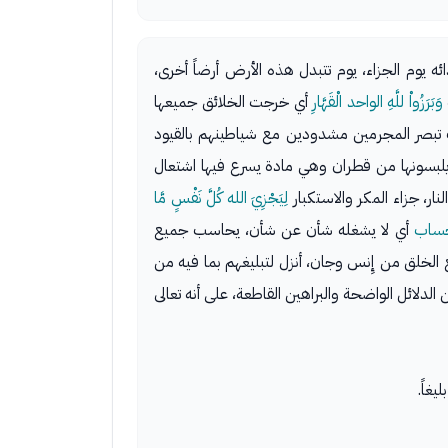
ه يوم الجزاء، يوم تتبدل هذه الأرض أرضاً أخرى،
وَبَرَزُواْ للَّهِ الواحد الْقَهَّارِ
أي خرجت الخلائق جميعها
 تبصر المجرمين مشدودين مع شياطينهم بالقيود
 يلبسونها من قطران وهي مادة يسرع فيها اشتعال
نار، جزاء المكر والاستكبار
لِيَجْزِيَ الله كُلَّ نَفْسٍ مَّا
الحساب
أي لا يشغله شأن عن شأن، يحاسب جميع
ع الخلق من إِنس وجان، أنزل لتبليغهم بما فيه من
الدلائل الواضحة والبراهين القاطعة، على أنه تعالى
غاً.