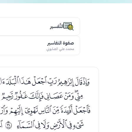
التَّفسير
صفوة التفاسير
محمد علي الصابوني
ﭣﭤﭥﭦﭧﭨﭩ
ﭻﭼﭽﭾﭿﮀﮁ
ﮒﮓﮔﮕﮖﮗ
ﮫﮬﮭﮮﮯﮰ
ﯓ
ﰥ