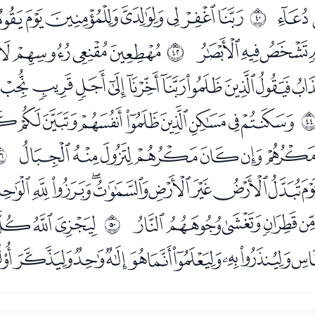
ﯫ
ﯭﯮﯯﯰﯱﯲﯳ
ﰧ
ﰁﰂﰃ
ﭑﭒﭓﭔﭕ
ﰩ
ﭡﭢﭣﭤﭥﭦﭧﭨﭩﭪ
ﭸﭹﭺﭻﭼﭽﭾﭿﮀ
ﮌﮍﮎﮏﮐﮑﮒ
ﰭ
ﮢﮣﮤﮥﮦﮧﮨﮩﮪ
ﯗﯘﯙﯚ
ﯜﯝﯞﯟ
ﰱ
ﯪﯫﯬﯭﯮﯯﯰﯱﯲﯳ