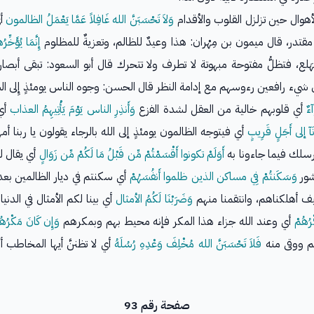
أهوال حين تزلزل القلوب والأقدام
وَلاَ تَحْسَبَنَّ الله غَافِلاً عَمَّا يَعْمَلُ الظالمون
أي
تدر، قال ميمون بن مِهْران: هذا وعيدٌ للظالم، وتعزيةٌ للمظلوم
إِنَّمَا يُؤَخ
لع، فتظلُّ مفتوحة مبهوتة لا تطرف ولا تتحرك قال أبو السعود: تبقى أبصا
 شيء رافعين رءوسهم مع إدامة النظر قال الحسن: وجوه الناس يومئذٍ إِلى السم
آءٌ
أي قلوبهم خالية من العقل لشدة الفزع
وَأَنذِرِ الناس يَوْمَ يَأْتِيهِمُ العذاب
أي 
نَآ إلى أَجَلٍ قَرِيبٍ
أي فيتوجه الظالمون يومئذٍ إلى الله بالرجاء يقولون يا ربنا 
 رسلك فيما جاءونا به
أَوَلَمْ تكونوا أَقْسَمْتُمْ مِّن قَبْلُ مَا لَكُمْ مِّن زَوَالٍ
أي يقال لهم
شور
وَسَكَنتُمْ فِي مساكن الذين ظلموا أَنفُسَهُمْ
أي سكنتم في ديار الظالمين بعد 
كيف أهلكناهم، وانتقمنا منهم
وَضَرَبْنَا لَكُمُ الأمثال
أي بينا لكم الأمثال في الدنيا
رُهُمْ
أي وعند الله جزاء هذا المكر فإنه محيط بهم وبمكرهم
وَإِن كَانَ مَكْرُهُ
صَم ووقى منه
فَلاَ تَحْسَبَنَّ الله مُخْلِفَ وَعْدِهِ رُسُلَهُ
أي لا تظننَّ أيها المخاطب
صفحة رقم 93