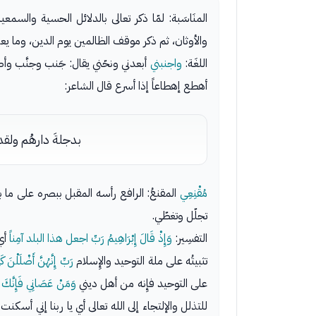
المنَاسَبة: لمّا ذكر تعالى بالدلائل الحسية والسمعية 
والأوثان، ثم ذكر موقف الظالمين يوم الدين، وما يعتر
اللغَة:
واجنبني
أبعدني ونحّني يقال: جَنب وجنَّب و
أهطع إهطاعاً إذا أسرع قال الشاعر:
بدجلةَ دارهُم ولقد
مُقْنِعِي
المقنعُ: الرافع رأسه المقبل ببصره على ما 
تجلّل وتغطّي.
التفسِير:
وَإِذْ قَالَ إِبْرَاهِيمُ رَبِّ اجعل هذا البلد آمِناً
أي
تثبيتُه على ملة التوحيد والإِسلام
رَبِّ إِنَّهُنَّ أَضْلَلْنَ 
على التوحيد فإِنه من أهل ديني
وَمَنْ عَصَانِي فَإِنَّكَ غ
للتذلل والإلتجاء إلى الله تعالى أي يا ربنا إني 