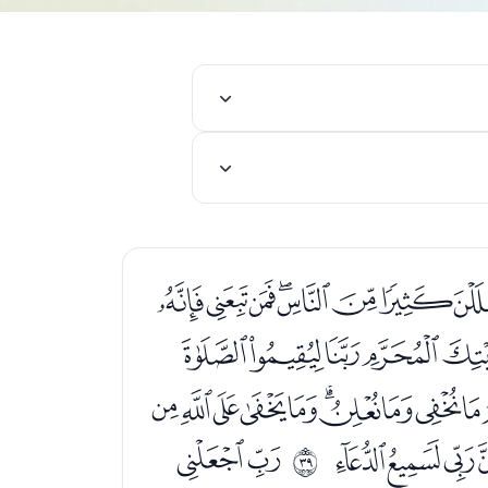
ﭴﭵﭶﭷﭸﭹﭺ
ﮌﮍﮎﮏﮐﮑ
ﮢﮣﮤﮥﮦﮧﮨﮩﮪ
ﯞﯟﯠ
ﯢﯣ
ﰦ