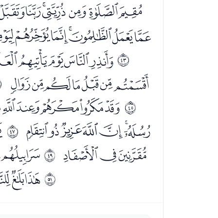
ﯤﯥﯦﯧﯨﯩﯪ
ﯺﯻﯼﯽﯾﯿﰀ
ﭜﭝﭞﭟﭠ
ﰪ
ﭰﭱﭲﭳﭴﭵﭶ
ﰫ
ﮇﮈﮉﮊﮋ
ﰬ
ﮙﮚﮛﮜﮝﮞﮟ
ﮡ
ﰮ
ﮰﮱﯓ
ﯕﯖ
ﰰ
ﯨﯩ
ﰲ