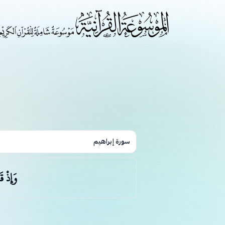
سورة إبراهيم
وَإِذْ ق