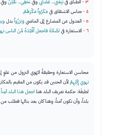
٣ -
الطباق في
تَبِعَنِي... عَصَانِي
وفي
نُخْفِي... نُعْلِنُ
وفي
٤ -
جناس الاشتقاق في
مَكَرُواْ مَكْرَهُمْ
.
٥ -
العدول عن المضارع إلى الماضي
وَبَرَزُواْ
بدل
ويب
٦ -
الاستعارة في
لصَّلاَةَ فاجعل أَفْئِدَةً مِّنَ الناس تهوي 
محاسن الاستعارة وحقيقةُ الهُوي النزول من علوٍ إل
تهوي إِلَيْهِمْ
لأن الحنين قد يكون من المقيم بالمكان
لطيفَة: حكمة تعريف البلد هنا
اجعل هذا البلد آمِناً
و
بلداً، وأن تكون آمناً، وهنا كان بعد بنائها فطلب من ال