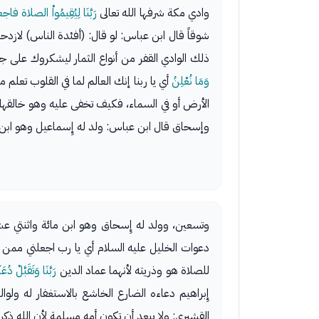
وادي مكة شرفها الله تعالى
رَبَّنَا لِيُقِيمُواْ الصلاة فاج
شوقاً قال ابن عباس: لو قال: (أفئدة الناس) لازد
ذلك الوادي القفر من أنواع الثمار ليشكروك على جز
وَمَا نُعْلِنُ
أي يا ربنا إنك العالم لما في القلوب تعلم ما
الأرض أو في السماء، فكيف تخفى عليه وهو خالقه
وإسحاق قال ابن عباس: ولد له إِسماعيل وهو ابن 
وتسعين، وولد له إِسحاق وهو ابن مائة واثنتي 
دعوات الخليل عليه السلام أي يا رب اجعلني ممن ح
للصلاة هو وذريته لأنهما عماد الدين
رَبَّنَا وَتَقَبَّلْ دُعَآ
إِبراهيم دعاءه الضارع الخاشع بالاستغفار له ولوال
القشيري: ولا يبعد أن تكون أمه مسلمة لأن الله ذكر 