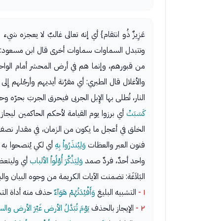
عَزِيزٌ ذُو انتقام} أي إنه تعالى غالبٌ لا يعجزه 
وتتبدل السماوات سماوات أخرى قال ابن مسعود: تُ
من قبورهم، وإنما هم في أرض المحشر أمام الواحد
والأغلال قال الطبري: أي مقرَّنة أيديهم وأرجُلهم إِ
النار، تُطلى بها الإِبل الجربى فيحرق الجربَ بحرّه 
كَسَبَتْ
أي برزوا يوم القيامة لأحكم الحاكمين ليجازي
الخلق في أعجل ما يكون من الزمان، في مقدار نصف نها
فنون العبر والعظات
وَلِيُنذَرُواْ بِهِ
أي لكي يُنصحوا به 
واحد أحدٌ، فردٌ صمد
وَلِيَذَّكَّرَ أُوْلُواْ الألباب
أي وليتعظ 
البَلاَغَة: تضمنت الآيات الكريمة من وجوه البيان والب
١ -
التشبيه البليغ
وَأَفْئِدَتُهُمْ هَوَآءٌ
حذف منه أداة التشب
٢ -
الإيجاز بالحذف
يَوْمَ تُبَدَّلُ الأرض غَيْرَ الأرض و