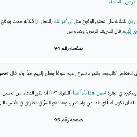
الأرض... السمآء
.
رزون
للدلالة على تحقق الوقوع مثل
أتى أَمْرُ الله
[النحل: ١] فكأنه حدث ووقع فأخبر عنه بصيغة الماضي.
إِلَيْهِمْ
قال الشريف الرضي: وهذه من
صفحة رقم 94
ى انخفاض كالهبوط والمراد تسرع إليهم شوقاً وتطير إليهم حباً، ولو قال
«تحنّ
.
تنكيره في البقرة
اجعل هذا بَلَداً آمِناً
[البقرة: ١٢٦] أنه تكرر الدعاء من
له أن تكون آمناً أي بلد أمنٍ واستقرار، وهذا هو السرُّ في التفريق في الآيتين، ال
صفحة رقم 95