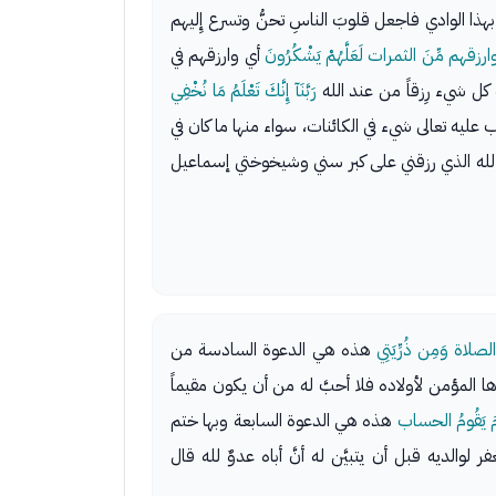
ذا الوادي فاجعل قلوبَ الناسِ تحنُّ وتسرع إِليهم
ارزقهم مِّنَ الثمرات لَعَلَّهُمْ يَشْكُرُونَ
أي وارزقهم في
كل شيء رِزقاً من عند الله
رَبَّنَآ إِنَّكَ تَعْلَمُ مَا نُخْفِي
 عليه تعالى شيء في الكائنات، سواء منها ما كان في
لله الذي رزقني على كبر سني وشيخوختي إسماعيل
لصلاة وَمِن ذُرِّيَتِي
هذه هي الدعوة السادسة من
المؤمن لأولاده فلا أحبَّ له من أن يكون مقيماً
 يَوْمَ يَقُومُ الحساب
هذه هي الدعوة السابعة وبها ختم
والديه قبل أن يتبيَّن له أنَّ أباه عدوٌ لله قال