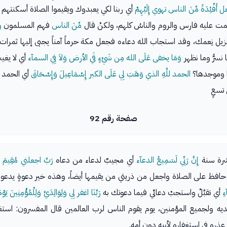
عل أَفْئِدَةً مِّنَ الناس تهوي إِلَيْهِمْ
أي ربنا لكي يعبدوك ويقيموا الصلاة أسكنتهم به
حمت عليه فارس والروم والناسُ كلهم، ولكنْ قال
مِّنَ الناس
فهم المسلمون
و
يل نِعمك، وقد استجاب الله دعاءه فجعل مكة حرماً آمناً يجبى إليها ثمرات 
 نسرُّ وما نظهر
وَمَا يخفى عَلَى الله مِن شَيْءٍ فَي الأرض وَلاَ فِي السمآء
أي لا يغيب
ا وموجدها؟
الحمد للَّهِ الذي وَهَبَ لِي عَلَى الكبر إِسْمَاعِيلَ وَإِسْحَاقَ
أي الحمد 
تسعٍ
صفحة رقم 92
عشرة سنة
إِنَّ رَبِّي لَسَمِيعُ الدعآء
أي مجيبٌ لدعاء من دعاه
رَبِّ اجعلني مُقِيمَ ا
افظ على الصلاة واجعل من ذريتي من يقيمها أيضاً، وهذه خير دعوةٍ يدعوها 
ءِ
أي تقبَّلْ واستجبْ دعائي فيما دعوتك به
رَبَّنَا اغفر لِي وَلِوَالِدَيَّ وَلِلْمُؤْمِنِينَ
ديه ولجميع المؤمنين، يوم يقوم الناس لرب العالمين قال المفسرون: استغفر ل
عذره في استغفاره لأبيه دون أمه.