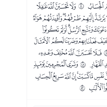
ﯴ
ﯶﯷﯸﯹ
ﰨ
ﭖﭗﭘﭙﭚ
ﭫﭬﭭﭮﭯ
ﮁﮂﮃﮄﮅ
ﮔﮕﮖﮗﮘ
ﮫ
ﮭﮮﮯ
ﰯ
ﯠﯡﯢﯣﯤﯥﯦ
ﯴ
ﰳ