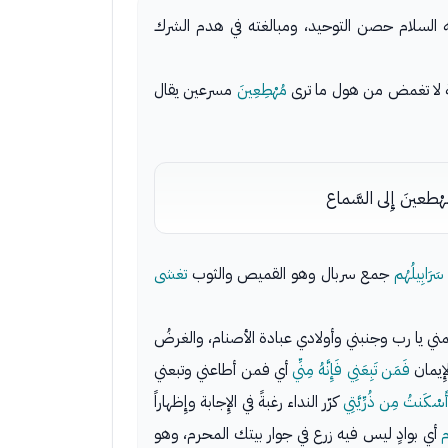
 السلام حصن التوحيد، ومبالغته في هدم الشرك
ة لا تغمض من هول ما ترى
مُهْطِعِينَ
مسرعين يقال
ْطعينَ إِلى السَّماع
سَرَابِيلُهُم
جمع سربال وهو القميص والثوب
تغشى
ني يا رب وجنبني وأولادي عبادة الأصنام، والغرضُ
إِيمان
فَمَن تَبِعَنِي فَإِنَّهُ مِنِّي
أي فمن أطاعني وتبعني
ي أَسْكَنتُ مِن ذُرِّيَّتِي
كرّر النداء رغبةً في الإِجابة وإِظهاراً
م
أي بوادٍ ليس فيه زرع في جوار بيتك المحرم، وهو