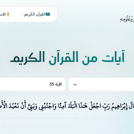
القرآن الكريم
الاس
آيات من القرآن الكريم
الآية 35
َالَ إِبْرَاهِيمُ رَبِّ اجْعَلْ هَٰذَا الْبَلَدَ آمِنًا وَاجْنُبْنِي وَبَنِيَّ أَنْ نَعْبُدَ الْأَ