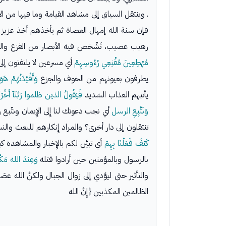
. وينتقل السياق إلى مشاهد القيامة وما فيها من ال
فإن سنة الله إمهال العصاة ثم يأخذهم أخذ عزيز مق
رهيب عصيب، تَشْخص فيه الأبصار من الفزع والهَ
مُهْطِعِينَ مُقْنِعِي رُءُوسِهِمْ
أي مسرعين لا يلتفتون إلى
يطرفون بعيونهم من الخوف والجزع
وَأَفْئِدَتُهُمْ هَوَ
يأتيهم العذاب الشديد
فَيَقُولُ الذين ظلموا رَبَّنَآ أَخِّرْ
وَنَتَّبِعِ الرسل
أي نجب دعوتك لنا إِلى الإِيمان ونتّبع
تنتقلون إلى دار أخرى؟ والمراد إِنكارهم للبعث والن
كَيْفَ فَعَلْنَا بِهِمْ
أي تبيَّن لكم بالإِخبار والمشاهدة 
بالرسول وبالمؤمنين حين أرادوا قتله
وَعِندَ الله مَكْ
والتأثير حتى ليؤدي إلى زوال الجبال ولكنَّ الله ع
الظالمين المكذبين {إِنَّ الله