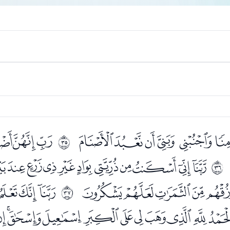
ﭪﭫﭬﭭﭮﭯ
ﭱﭲﭳ
ﰢ
ﮃﮄﮅﮆﮇﮈﮉﮊﮋ
ﰣ
ﮘﮙﮚﮛﮜ
ﮞﮟﮠﮡ
ﰤ
ﯔﯕﯖﯗﯘﯙﯚﯛﯜﯝ