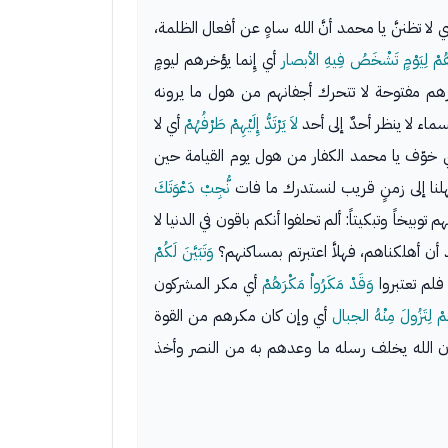
 لا تظننَّ يا محمد أنَّ الله ساهٍ عن أفعال الظلمة،
ِّرُهُمْ لِيَوْمٍ تَشْخَصُ فِيهِ الأبصار
أي إِنما يؤخرهم ليومٍ
رهم مفتوحة لا تتحرك أجفانهم من هول ما يرونه
اء لا ينظر أحدٌ إلى أحد
لاَ يَرْتَدُّ إِلَيْهِمْ طَرْفُهُمْ
أي لا
خوّف يا محمد الكفار من هول يوم القيامة حين
أمهلنا إلى زمنٍ قريب لنستدرك ما فات
نُّجِبْ دَعْوَتَكَ
 توبيخاً وتبكيتاً: ألم تحلفوا أنكم باقون في الدنيا لا
أن أهلكناهم، فهلاَّ اعتبرتم بمساكنهم؟
وَتَبَيَّنَ لَكُمْ
 فلم تعتبروا
وَقَدْ مَكَرُواْ مَكْرَهُمْ
أي مكر المشركون
مْ لِتَزُولَ مِنْهُ الجبال
أي وإن كان مكرهم من القوة
 أن الله يخلف رسله ما وعدهم به من النصر وأخذ