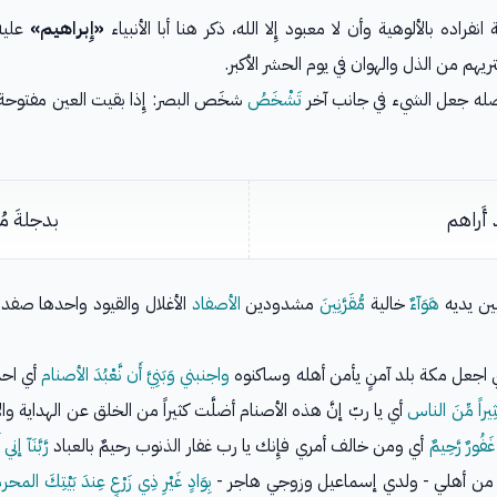
انفراده بالألوهية وأن لا معبود إِلا الله، ذكر هنا أبا الأنبياء
«إِبراهيم»
عليه
يهم من الذل والهوان في يوم الحشر الأكبر.
أصله جعل الشيء في جانب آخر
تَشْخَصُ
شخَص البصر: إِذا بقيت العين مفتوح
 أَراهم
بدجلةَ مُه
بين يديه
هَوَآءٌ
خالية
مُّقَرَّنِينَ
مشدودين
الأصفاد
الأغلال والقيود واحدها صفد
 اجعل مكة بلد آمنٍ يأمن أهله وساكنوه
واجنبني وَبَنِيَّ أَن نَّعْبُدَ الأصنام
أي احم
كَثِيراً مِّنَ الناس
أي يا ربّ إنَّ هذه الأصنام أضلَّت كثيراً من الخلق عن الهداية وال
َفُورٌ رَّحِيمٌ
أي ومن خالف أمري فإِنك يا رب غفار الذنوب رحيمٌ بالعباد
رَّبَّنَآ إن
أسكنت من أهلي - ولدي إسماعيل وزوجي هاجر -
بِوَادٍ غَيْرِ ذِي زَرْعٍ عِندَ بَيْتِكَ المحر