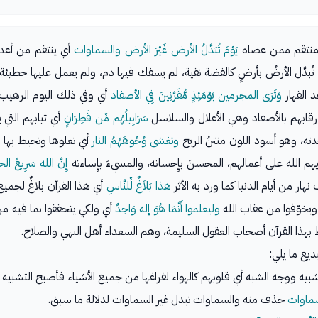
شيء منتقم ممن عصاه
يَوْمَ تُبَدَّلُ الأرض غَيْرَ الأرض والسماوات
أي ينتقم من أعدائ
بدَّل الأرضُ بأرضٍ كالفضة نقية، لم يسفك فيها دم، ولم يعمل عليها خطيئة
 القهار
وَتَرَى المجرمين يَوْمَئِذٍ مُّقَرَّنِينَ فِي الأصفاد
أي وفي ذلك اليوم الرهيب
لى رقابهم بالأصفاد وهي الأغلال والسلاسل
سَرَابِيلُهُم مِّن قَطِرَانٍ
أي ثيابهم التي
وحدته، وهو أسود اللون منتنُ الريح
وتغشى وُجُوهَهُمُ النار
أي تعلوها وتحيط بها ال
هم الله على أعمالهم، المحسنَ بإِحسانه، والمسيءَ بإِساءته
إِنَّ الله سَرِيعُ 
ر من أيام الدنيا كما ورد به الأثر
هذا بَلاَغٌ لِّلنَّاسِ
أي هذا القرآن بلاغٌ لجمي
ويخوّفوا من عقاب الله
وليعلموا أَنَّمَا هُوَ إله وَاحِدٌ
أي ولكي يتحققوا بما فيه من 
بهذا القرآن أصحاب العقول السليمة، وهم السعداء أهل النهي والصلاح.
ديع ما يلي:
يه ووجه الشبه أي قلوبهم كالهواء لفراغها من جميع الأشياء فأصبح التشبيه بلي
السماوات
حذف منه والسماوات تبدل غير السماوات لدلالة ما سبق.