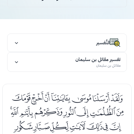
التَّفسير
تفسير مقاتل بن سليمان
مقاتل بن سليمان
ﮬﮭﮮﮯﮰﮱﯓ
ﯔﯕﯖﯗﯘﯙﯚﯛ
ﯜﯝﯞﯟﯠﯡﯢ