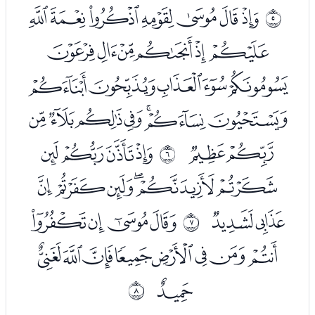
ﭑﭒﭓﭔﭕﭖﭗ
ﰄ
ﭘﭙﭚﭛﭜﭝ
ﭞﭟﭠﭡﭢ
ﭣﭤﭥﭦﭧﭨﭩ
ﭪﭫ
ﭭﭮﭯﭰ
ﰅ
ﭱﭲﭳﭴﭵﭶ
ﭷﭸ
ﭺﭻﭼﭽ
ﰆ
ﭾﭿﮀﮁﮂﮃﮄﮅ
ﮆ
ﰇ