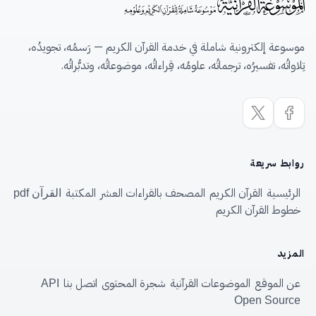
موسوعة إلكترونية شاملة في خدمة القرآن الكريم — رَسمُه، تجويدُه،
تِلاواتُه، تفسيرُه، ترجماتُه، علومُه، قِراءاتُه، موضوعاتُه، وتدبُّراتُه.
روابط سريعة
الرئيسية
القرآن الكريم
المصحف بالقراءات العشر
المكتبة
القرآن pdf
خطوط القرآن الكريم
المزيد
عن الموقع
الموضوعات القرآنية
شجرة المحتوى
اتصل بنا
API
Open Source