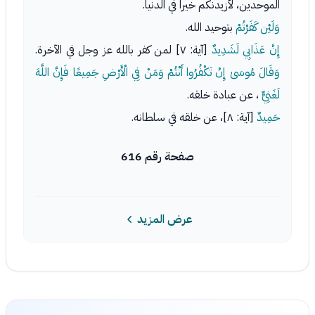
الموحدين، لأزيدنكم خيراً في الدنيا.
وَلَئِن كَفَرْتُمْ
بتوحيد الله.
إِنَّ عَذَابِي لَشَدِيدٌ
[آية: ٧] لمن كفر بالله عز وجل في الآخرة.
وَقَالَ مُوسَىٰ إِنْ تَكْفُرُوا أَنْتُمْ وَمَنْ فِي الْأَرْضِ جَمِيعًا فَإِنَّ اللَّهَ
لَغَنِيٌّ
، عن عبادة خلقه.
حَمِيدٌ
[آية: ٨]، عن خلقه في سلطانه.
صفحة رقم 616
عرض المزيد