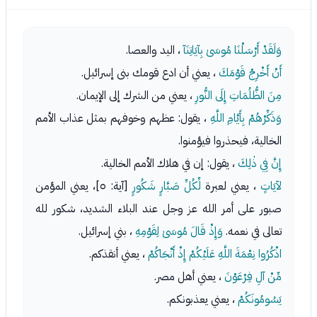
وَلَقَدْ أَرْسَلْنَا مُوسَىٰ بِآيَاتِنَآ
، اليد والعصا.
أَنْ أَخْرِجْ قَوْمَكَ
، يعني أن ادع قومك بنى إسرائيل.
مِنَ الظُّلُمَاتِ إِلَى النُّورِ
، يعني من الشرك إلى الإيمان.
وَذَكِّرْهُمْ بِأَيَّامِ اللَّهِ
، يقول: عظهم وخوفهم بمثل عذاب الأمم
الخالية، فيحذروا فيؤمنوا.
إِنَّ فِي ذٰلِكَ
، يقول: إن في هلاك الأمم الخالية.
لآيَاتٍ
، يعني لعبرة
لِّكُلِّ صَبَّارٍ شَكُورٍ
[آية: ٥]، يعني المؤمن
صبور على أمر الله عز وجل عند البلاء الشديد، شكور لله
تعالى في نعمه.
وَإِذْ قَالَ مُوسَىٰ لِقَوْمِهِ
، بني إسرائيل.
اذْكُرُوا نِعْمَةَ اللَّهِ عَلَيْكُمْ إِذْ أَنْجَاكُمْ
، يعني أنقذكم.
مِّنْ آلِ فِرْعَوْنَ
، يعني أهل مصر.
يَسُومُونَكُمْ
، يعني يعذبونكم.