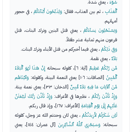
سُوۤءَ
، يعني شدة.
ٱلْعَذَابِ
، ثم بين العذاب، فقال:
وَيُذَبِّحُونَ أَبْنَآءَكُمْ
، في حجور
أمهاتهم.
وَيَسْتَحْيُونَ نِسَآءَكُمْ
، يعني قتل البنين وترك البنات، قتل
فرعون منهم ثمانية عشر طفلاً.
وَفِي ذٰلِكُمْ
، يعني فيما أخبركم من قتل الأبناء وترك البنات.
بَلاۤءٌ
، يعني نقمة.
مِّن رَّبَّكُمْ عَظِيمٌ
[آية: ٦]، كقوله سبحانه
إِنَّ هَـٰذَا لَهُوَ ٱلْبَلاَءُ
ٱلْمُبِينُ
[الصافات: ١٠٦] يعني النعمة البينة، وكقوله:
وَآتَيْنَاهُم
مِّنَ ٱلآيَاتِ مَا فِيهِ بَلاَءٌ مُّبِينٌ
[الدخان: ٣٣]، يعني نعمة بينة.
وَإِذْ تَأَذَّنَ رَبُّكُمْ
، نظيرها في الأعراف:
وَإِذْ تَأَذَّنَ رَبُّكَ لَيَبْعَثَنَّ
عَلَيْهِمْ إِلَىٰ يَوْمِ ٱلْقِيَامَةِ
[الأعراف: ١٦٧]، وإذ قال ربكم.
لَئِن شَكَرْتُمْ لأَزِيدَنَّكُمْ
، يعني لئن وحدتم الله عز وجل، كقوله
سبحانه:
وَسَيَجْزِي ٱللَّهُ ٱلشَّاكِرِينَ
[آل عمران: ١٤٤]، يعني