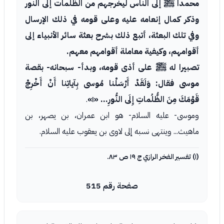
محمدا ﷺ إلى الناس ليخرجهم من الظلمات إلى النور
وذكر كمال إنعامه عليه وعلى قومه في ذلك الإرسال
وفي تلك البعثة، أتبع ذلك بشرح بعثة سائر الأنبياء إلى
أقوامهم، وكيفية معاملة أقوامهم معهم.
تصبيرا له ﷺ على أذى قومه، وبدأ- سبحانه- بقصة
موسى فقال: وَلَقَدْ أَرْسَلْنا مُوسى بِآياتِنا أَنْ أَخْرِجْ
قَوْمَكَ مِنَ الظُّلُماتِ إِلَى النُّورِ... «١»
.
وموسى- عليه السلام- هو ابن عمران، بن يصهر، بن
ماهيث... وينتهى نسبه إلى لاوى بن يعقوب عليه السلام.
(١) تفسير الفخر الرازي ج ١٩ ص ٨٣.
صفحة رقم 515