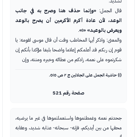
لشديد.
قال الجمل:
«وإنما حذف هنا وصرح به في جانب
الوعد، لأن عادة أكرم الأكرمين أن يصرح بالوعد
ويعرض بالوعيد»
«١»
.
والمعنى: واذكر أيها المخاطب وقت أن قال موسى لقومه: يا
قوم إن ربكم قد أعلمكم إعلاما واضحا بليغا مؤكدا بأنكم إن
شكرتموه على نعمه، زادكم من عطائه وخيره ومننه، وإن
(١) حاشية الجمل على الجلالين ج ٢ ص ٥١٥.
صفحة رقم 521
جحدتم نعمه وغمطتموها واستعملتموها في غير ما يرضيه،
محقها من بين أيديكم، فإنه- سبحانه- عذابه شديد، وعقابه