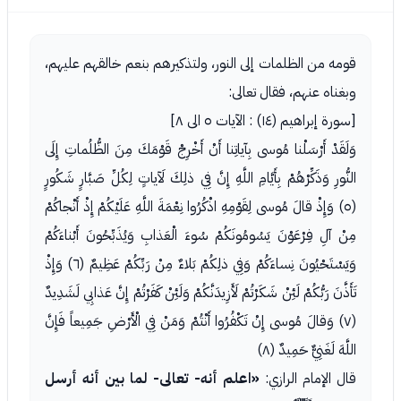
قومه من الظلمات إلى النور، ولتذكيرهم بنعم خالقهم عليهم،
وبغناه عنهم، فقال تعالى:
[سورة إبراهيم (١٤) : الآيات ٥ الى ٨]
وَلَقَدْ أَرْسَلْنا مُوسى بِآياتِنا أَنْ أَخْرِجْ قَوْمَكَ مِنَ الظُّلُماتِ إِلَى
النُّورِ وَذَكِّرْهُمْ بِأَيَّامِ اللَّهِ إِنَّ فِي ذلِكَ لَآياتٍ لِكُلِّ صَبَّارٍ شَكُورٍ
(٥) وَإِذْ قالَ مُوسى لِقَوْمِهِ اذْكُرُوا نِعْمَةَ اللَّهِ عَلَيْكُمْ إِذْ أَنْجاكُمْ
مِنْ آلِ فِرْعَوْنَ يَسُومُونَكُمْ سُوءَ الْعَذابِ وَيُذَبِّحُونَ أَبْناءَكُمْ
وَيَسْتَحْيُونَ نِساءَكُمْ وَفِي ذلِكُمْ بَلاءٌ مِنْ رَبِّكُمْ عَظِيمٌ (٦) وَإِذْ
تَأَذَّنَ رَبُّكُمْ لَئِنْ شَكَرْتُمْ لَأَزِيدَنَّكُمْ وَلَئِنْ كَفَرْتُمْ إِنَّ عَذابِي لَشَدِيدٌ
(٧) وَقالَ مُوسى إِنْ تَكْفُرُوا أَنْتُمْ وَمَنْ فِي الْأَرْضِ جَمِيعاً فَإِنَّ
اللَّهَ لَغَنِيٌّ حَمِيدٌ (٨)
قال الإمام الرازي:
«اعلم أنه- تعالى- لما بين أنه أرسل