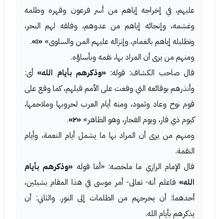
عليهم، في إخراجه إياهم من أسر فرعون وقهره وظلمه
وغشمه، وإنجائه إياهم من عدوهم، وفلقه لهم البحر،
وتظليله إياهم بالغمام، وإنزاله عليهم المن والسلوى»
«١»
.
ومنهم من يرى أن المراد بها، نقمه وبأساؤه.
قال صاحب الكشاف: قوله:
«وذكرهم بأيام الله»
أى:
وأنذرهم بوقائعه التي وقعت على الأمم قبلهم، كما وقع على
قوم نوح وعاد وثمود، ومنه أيام العرب لحروبها وملاحمها،
كيوم ذي قار، ويوم الفجار، وهو الظاهر»
«٢»
.
ومنهم من يرى أن المراد بها ما يشمل أيام النعمة، وأيام
النقمة.
قال الإمام الرازي ما ملخصه: «أما قوله
«وذكرهم بأيام
الله»
فاعلم أنه- تعالى- أمر موسى في هذا المقام بشيئين،
أحدهما: أن يخرجهم من الظلمات إلى النور. والثاني: أن
يذكرهم بأيام الله.