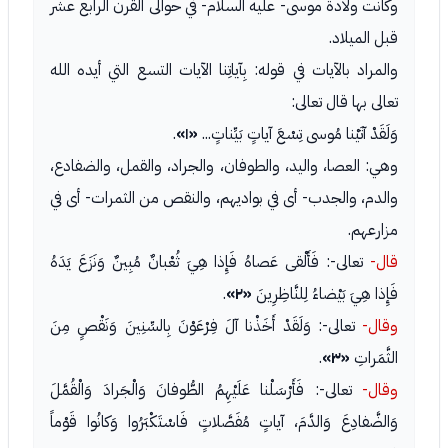
وكانت ولادة موسى- عليه السلام- في حوالى القرن الرابع عشر
قبل الميلاد.
والمراد بالآيات في قوله: بِآياتِنا الآيات التسع التي أيده الله
تعالى بها قال تعالى:
وَلَقَدْ آتَيْنا مُوسى تِسْعَ آياتٍ بَيِّناتٍ...
«١»
.
وهي: العصا، واليد، والطوفان، والجراد، والقمل، والضفادع،
والدم، والجدب- أى في بواديهم، والنقص من الثمرات- أى في
مزارعهم.
قال-
تعالى-: فَأَلْقى عَصاهُ فَإِذا هِيَ ثُعْبانٌ مُبِينٌ وَنَزَعَ يَدَهُ
فَإِذا هِيَ بَيْضاءُ لِلنَّاظِرِينَ
«٢»
.
وقال-
تعالى-: وَلَقَدْ أَخَذْنا آلَ فِرْعَوْنَ بِالسِّنِينَ وَنَقْصٍ مِنَ
الثَّمَراتِ
«٣»
.
وقال-
تعالى-: فَأَرْسَلْنا عَلَيْهِمُ الطُّوفانَ وَالْجَرادَ وَالْقُمَّلَ
وَالضَّفادِعَ وَالدَّمَ، آياتٍ مُفَصَّلاتٍ فَاسْتَكْبَرُوا وَكانُوا قَوْماً