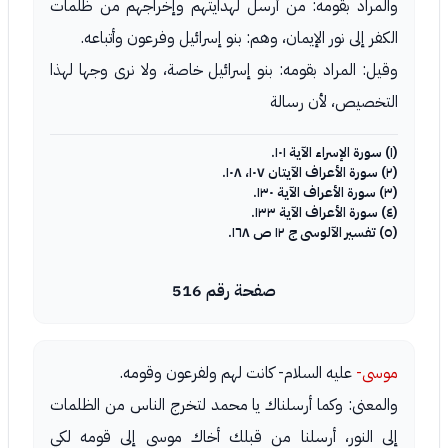
والمراد بقومه: من أرسل لهدايتهم وإخراجهم من ظلمات
الكفر إلى نور الإيمان، وهم: بنو إسرائيل وفرعون وأتباعه.
وقيل: المراد بقومه: بنو إسرائيل خاصة، ولا نرى وجها لهذا
التخصيص، لأن رسالة
(١) سورة الإسراء الآية ١٠١.
(٢) سورة الأعراف الآيتان ١٠٧، ١٠٨.
(٣) سورة الأعراف الآية ١٣٠.
(٤) سورة الأعراف الآية ١٣٣.
(٥) تفسير الآلوسى ج ١٢ ص ١٦٨.
صفحة رقم 516
موسى-
عليه السلام- كانت لهم ولفرعون وقومه.
والمعنى: وكما أرسلناك يا محمد لتخرج الناس من الظلمات
إلى النور، أرسلنا من قبلك أخاك موسى إلى قومه لكي