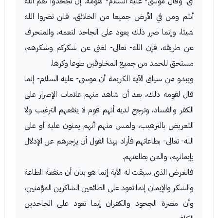
أى: وقال موسى- عليه السلام- لقومه: إن تجحدوا نعم الله
أنتم ومن في الأرض جميعا من الخلائق، فلن تضروا الله
شيئا، وإنما ضرر ذلك يعود على الجاحد لنعمه، والمنحرف
عن طريقه، فإن الله- تعالى- لغنى عن شكركم وشكرهم،
مستحق للحمد من جميع المخلوقين طوعا وكرها.
ويبدو من سياق الآية الكريمة أن موسى- عليه السلام- إنما
قال لقومه ذلك، بعد أن شاهد منهم علامات الإصرار على
الكفر والفساد، وترجح لديه أنهم قوم لا ينفعهم الترغيب ولا
التعريض بالترهيب، ولمس منهم أنهم يمنون عليه أو على
الله- تعالى- بطاعاتهم فأراد بهذا القول أن يزجرهم عن الإدلال
بإيمانهم، والمن بطاعتهم.
فالغرض الذي سيقت له الآية إنما هو بيان أن منفعة الطاعة
والشكر والإيمان إنما تعود على الطائعين الشاكرين المؤمنين،
وأن مضرة الجحود والكفران إنما تعود على الجاحدين