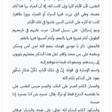
النفس، لأن الأيام كلها وإن كانت لله، إلا أن المراد بها هنا أيام
معينة، وهي التي برزت فيها السراء أو الضراء بروزا ظاهرا،
كانت له آثاره على الناس الذين عاشوا في تلك الأيام.
وبنو إسرائيل- على سبيل المثال- مرت عليهم في تاريخهم
الطويل، أيام غمروا فيها بالنعم، وأيام أصيبوا فيها بالنقم.
فالمعنى: ذكر يا موسى قومك بنعم الله لمن آمن وشكر،
وبنقمه على من جحد وكفر، لعل هذا التذكير يجعلهم يثوبون
إلى رشدهم، ويتبعونك فيما تدعوهم إليه.
واسم الإشارة في قوله: إِنَّ فِي ذلِكَ لَآياتٍ لِكُلِّ صَبَّارٍ شَكُورٍ
يعود على التذكير بأيام الله.
والصبار: الكثير الصبر على البلاء، والصبر حبس النفس على
ما يقتضيه الشرع فعلا أو تركا. يقال: صبره عن كذا يصبره إذا
حبسه.
والشكور: الكثير الشكر لله- تعالى- على نعمه، والشكر: عرفان