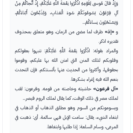
وَإِذْ قالَ مُوسى لِقَوْمِهِ اذْكُرُوا نِعْمَةَ اللَّهِ عَلَيْكُمْ، إِذْ أَنْجاكُمْ مِنْ
آلِ فِرْعَوْنَ يَسُومُونَكُمْ سُوءَ الْعَذابِ، وَيُذَبِّحُونَ أَبْناءَكُمْ،
وَيَسْتَحْيُونَ نِساءَكُمْ...
و
«إذ»
ظرف لما مضى من الزمان، وهو متعلق بمحذوف
تقديره اذكر.
والمراد بقوله: اذْكُرُوا نِعْمَةَ اللَّهِ عَلَيْكُمْ: تنبهوا بعقولكم
وقلوبكم لتلك المنن التي امتن الله بها عليكم، وقوموا
بحقوقها، وأكثروا من الحديث عنها بألسنتكم. فإن التحدث
بنعم الله فيه إغراء بشكرها.
«آل فرعون»
حاشيته وخاصته من قومه. وفرعون: لقب
لملك مصر في ذلك الوقت، كما يقال لملك الروم قيصر...
ويسومونكم من السوم وهو مطلق الذهاب أو الذهاب في
ابتغاء الشيء، يقال: سامت الإبل فهي سائمة. أى: ذهبت في
المرعى، وسام السلعة: إذا طلبها وابتغاها.