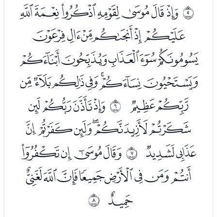
ﭑﭒﭓﭔﭕﭖﭗ
ﰄ
ﭘﭙﭚﭛﭜﭝ
ﭞﭟﭠﭡﭢ
ﭣﭤﭥﭦﭧﭨﭩ
ﭪﭫ
ﭭﭮﭯﭰ
ﰅ
ﭱﭲﭳﭴﭵﭶ
ﭷﭸ
ﭺﭻﭼﭽ
ﰆ
ﭾﭿﮀﮁﮂﮃﮄﮅ
ﮆ
ﰇ