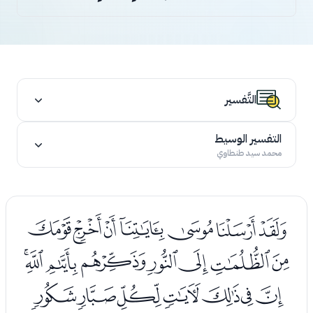
التَّفسير
التفسير الوسيط
محمد سيد طنطاوي
ﮬﮭﮮﮯﮰﮱﯓ
ﯔﯕﯖﯗﯘﯙﯚﯛ
ﯜﯝﯞﯟﯠﯡﯢ