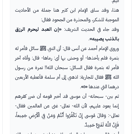
أليم.
هذا، وقد ساق الإمام ابن كثير هنا جملة من الأحاديث
الموجبة للشكر، والمحذرة من الجحود فقال:
وقد جاء في الحديث الشريف:
«إن العبد ليحرم الرزق
بالذنب يصيبه»
.
وروى الإمام أحمد عن أنس قال: أتى النبي ﷺ سائل فأمر له
بتمرة فلم يأخذها- أو وحش بها أى: رماها- قال: وأتاه آخر
فأمر له بتمرة فقال السائل: سبحان الله!! تمرة من رسول
الله ﷺ فقال للجارية: اذهبي إلى أم سلمة فأعطيه الأربعين
درهما التي عندها
«١»
.
ثم بين- سبحانه- أن موسى قد أخبر قومه أن ضرر كفرهم
إنما يعود عليهم، لأن الله- تعالى- غنى عن العالمين فقال-
تعالى-: وَقالَ مُوسى إِنْ تَكْفُرُوا أَنْتُمْ وَمَنْ فِي الْأَرْضِ جَمِيعاً،
فَإِنَّ اللَّهَ لَغَنِيٌّ حَمِيدٌ.