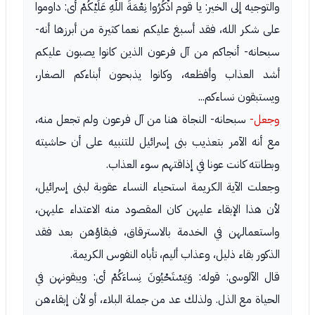
والتوجيه إلى الخير: يا قوم اذْكُرُوا نِعْمَةَ اللَّهِ عَلَيْكُمْ أى: داوموا
على شكر الله، فقد أسبغ عليكم نعما كثيرة من أبرزها أنه-
سبحانه- أنجاكم من آل فرعون الذين كانوا يصبون عليكم
أشد العذاب وأفظعه، وكانوا يذبحون أبناءكم الصغار،
ويستبقون نساءكم...
وجعل-
سبحانه- النجاة هنا من آل فرعون ولم تجعل منه،
مع أنه الآمر بتعذيب بنى إسرائيل للتنبيه على أن حاشيته
وبطانته كانت عونا في إذاقتهم سوء العذاب.
وجعلت الآية الكريمة استحياء النساء عقوبة لبنى إسرائيل،
لأن هذا الإبقاء عليهن كان المقصود منه الاعتداء عليهن،
واستعمالهن في الخدمة بالاسترقاق، فبقاؤهن بعد فقد
الذكور بقاء ذليل، وعذاب أليم، تأباه النفوس الكريمة.
قال الآلوسى: قوله: وَيَسْتَحْيُونَ نِساءَكُمْ أى: ويبقونهن في
الحياة مع الذل. ولذلك عد من جملة البلاء، أو لأن إبقاءهن