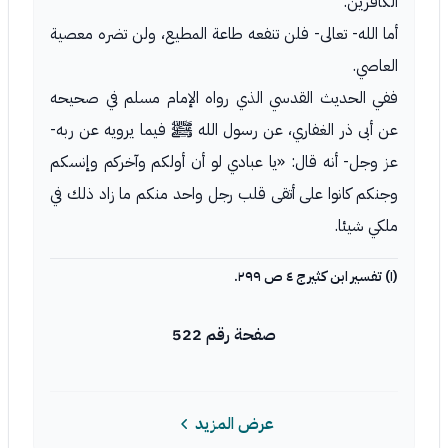
الكافرين.
أما الله- تعالى- فلن تنفعه طاعة المطيع، ولن تضره معصية
العاصي.
ففي الحديث القدسي الذي رواه الإمام مسلم في صحيحه
عن أبى ذر الغفاري، عن رسول الله ﷺ فيما يرويه عن ربه-
عز وجل- أنه قال: «يا عبادي لو أن أولكم وآخركم وإنسكم
وجنكم كانوا على أتقى قلب رجل واحد منكم ما زاد ذلك في
ملكي شيئا.
(١) تفسير ابن كثير ج ٤ ص ٢٩٩.
صفحة رقم 522
عرض المزيد