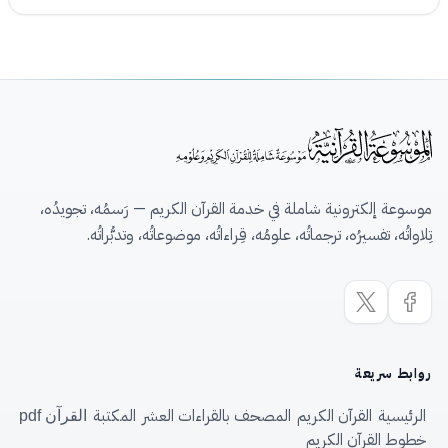
موسوعة إلكترونية شاملة في خدمة القرآن الكريم — رَسمُه، تجويدُه،
تِلاواتُه، تفسيرُه، ترجماتُه، علومُه، قِراءاتُه، موضوعاتُه، وتدبُّراتُه.
روابط سريعة
الرئيسية
القرآن الكريم
المصحف بالقراءات العشر
المكتبة
القرآن pdf
خطوط القرآن الكريم