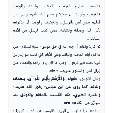
فالمعنى: عظهم بالترغيب والترهيب والوعد والوعيد،
فالترغيب والوعد، أن يذكرهم بنعم الله عليهم وعلى من
قبلهم ممن آمن بالرسل... والترهيب والوعيد. أن يذكرهم
بأس الله وعذابه وانتقامه، ممن كذب الرسل من الأمم
السالفة...
ثم قال: واعلم أن أيام الله في حق موسى- عليه السلام- منها
ما كان أيام المحنة والبلاء، وهي الأيام التي كانت بنو إسرائيل
فيها تحت قهر فرعون، ومنها ما كان أيام الراحة والنعماء مثل
إنزال المن والسلوى عليهم... »
«١»
.
وقال الآلوسى:
«قوله: وَذَكِّرْهُمْ بِأَيَّامِ اللَّهِ أى: بنعمائه
وبلائه، كما روى عن ابن عباس- رضى الله عنهما-
واختاره الطبري، لأنه الأنسب بالمقام والأوفق بما
سيأتى من الكلام»
«٢»
.
وما ذهب إليه الإمامان الرازي والآلوسي، هو الذي تسكن إليه