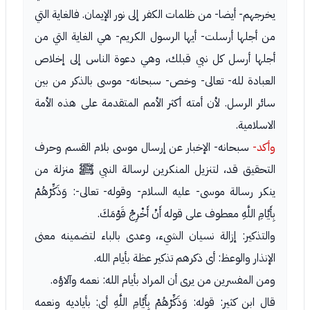
يخرجهم- أيضا- من ظلمات الكفر إلى نور الإيمان. فالغاية التي
من أجلها أرسلت- أيها الرسول الكريم- هي الغاية التي من
أجلها أرسل كل نبي قبلك، وهي دعوة الناس إلى إخلاص
العبادة لله- تعالى- وخص- سبحانه- موسى بالذكر من بين
سائر الرسل. لأن أمته أكثر الأمم المتقدمة على هذه الأمة
الاسلامية.
وأكد-
سبحانه- الإخبار عن إرسال موسى بلام القسم وحرف
التحقيق قد، لتنزيل المنكرين لرسالة النبي ﷺ منزلة من
ينكر رسالة موسى- عليه السلام- وقوله- تعالى-: وَذَكِّرْهُمْ
بِأَيَّامِ اللَّهِ معطوف على قوله أَنْ أَخْرِجْ قَوْمَكَ.
والتذكير: إزالة نسيان الشيء، وعدى بالباء لتضمينه معنى
الإنذار والوعظ: أى ذكرهم تذكير عظة بأيام الله.
ومن المفسرين من يرى أن المراد بأيام الله: نعمه وآلاؤه.
قال ابن كثير: قوله: وَذَكِّرْهُمْ بِأَيَّامِ اللَّهِ أى: بأياديه ونعمه