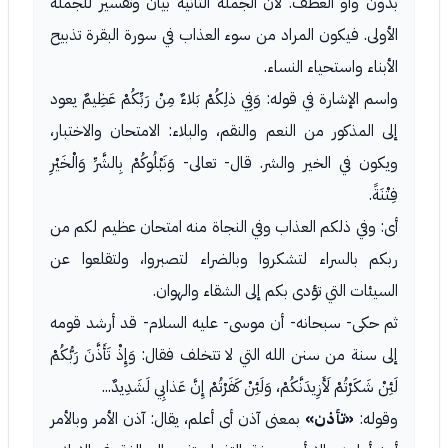
بدون واو العطف. لأن الجملة الثانية بيان وتفسير للجملة
الأولى. فيكون المراد من سوء العذاب في سورة البقرة تذبيح
الأبناء واستحياء النساء.
واسم الإشارة في قوله: وَفِي ذلِكُمْ بَلاءٌ مِنْ رَبِّكُمْ عَظِيمٌ يعود
إلى المذكور من النعم والنقم، والبلاء: الامتحان والاختبار،
ويكون في الخير والشر. قال- تعالى- وَنَبْلُوكُمْ بِالشَّرِّ وَالْخَيْرِ
فِتْنَةً.
أى: وفي ذلكم العذاب وفي النجاة منه امتحان عظيم لكم من
ربكم بالسراء لتشكروا وبالضراء لتصبروا، ولتقلعوا عن
السيئات التي تؤدى بكم إلى الشقاء والهوان.
ثم حكى- سبحانه- أن موسى- عليه السلام- قد أرشد قومه
إلى سنة من سنن الله التي لا تتخلف فقال: وَإِذْ تَأَذَّنَ رَبُّكُمْ
لَئِنْ شَكَرْتُمْ لَأَزِيدَنَّكُمْ، وَلَئِنْ كَفَرْتُمْ إِنَّ عَذابِي لَشَدِيدٌ...
وقوله:
«تأذن»
بمعنى آذن أى أعلم، يقال: آذن الأمر وبالأمر