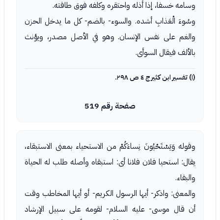
وسامه خسفا، إذا أذله واحتقره وكلفه فوق طاقته.
وسُوءَ الْعَذابِ أشده. والسوء- بالضم- كل ما يدخل الحزن
والغم على نفس الإنسان. وهو في الأصل مصدر، ويؤنث
بالألف فيقال السوأى.
(١) تفسير ابن كثير ج ٤ ص ٢٩٨.
صفحة رقم 519
وقوله وَيَسْتَحْيُونَ نِساءَكُمْ من الاستحياء بمعنى الاستبقاء،
يقال: استحيا فلان فلانا أى: استبقاه وأصله طلب له الحياة
والبقاء.
والمعنى: واذكر- أيها الرسول الكريم- أو أيها المخاطب وقت
أن قال موسى- عليه السلام- لقومه على سبيل الإرشاد