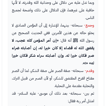
وبما تدل عليه من دلائل على وحدانية الله وقدرته، لا لأنها
خافية على غيرهما، فإن الدلائل على ذلك واضحة لجميع
الناس.
وجمع-
سبحانه- بينهما، للإشارة إلى أن المؤمن الصادق لا
يخلو حاله عن هذين الأمرين ففي الحديث الصحيح عن
رسول الله ﷺ أنه قال:
«إن أمر المؤمن كله عجب، لا
يقضى الله له قضاء إلا كان خيرا له، إن أصابته ضراء
صبر فكان خيرا له. وإن أصابته سراء شكر فكان خيرا
له»
«١»
.
وقدم-
سبحانه- صفة الصبر على صفة الشكر، لما أن الصبر
مفتاح الفرج المقتضى للشكر، أو لأن الصبر من قبيل الترك،
والتخلية مقدمة على التحلية.
ثم بين- سبحانه- بعد ذلك أن موسى- عليه السلام- قد
امتثل أمر ربه فقال: