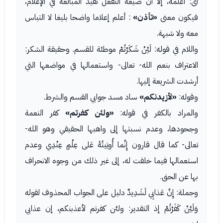
أى: أعلمه، إلا أن صيغة التفعل تفيد المبالغة في الإعلام،
فيكون معنى
«تأذن»
: أعلم إعلاما واضحا بليغا لا التباس
معه ولا شبهة.
واللام في قوله: لَئِنْ شَكَرْتُمْ موطئة للقسم. وحقيقة الشكر:
الاعتراف بنعم الله- تعالى- واستعمالها في مواضعها التي
أرشدت الشريعة إليها.
وقوله:
«لأزيدنكم»
ساد مسد جوابي القسم والشرط.
والمراد بالكفر في قوله:
«ولئن كفرتم»
كفر النعمة
وجحودها، وعدم نسبتها إلى واهبها الحقيقي وهو الله-
تعالى- كما قال قارون إِنَّما أُوتِيتُهُ عَلى عِلْمٍ عِنْدِي وعدم
استعمالها فيما خلقت له، إلى غير ذلك من وجوه الانحراف
بها عن الحق.
وجملة: إِنَّ عَذابِي لَشَدِيدٌ دليل على الجواب المحذوف لقوله
وَلَئِنْ كَفَرْتُمْ إذ التقدير: ولئن كفرتم لأعذبنكم، إن عذابي