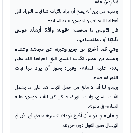
مُجْرِمِينَ
«٤»
.
ومنهم من يرى أنه يصح أن يراد بالآيات هنا آيات التوراة التي
أعطاها الله- تعالى- لموسى- عليه السلام-.
قال الآلوسى ما ملخصه:
«قوله: وَلَقَدْ أَرْسَلْنا مُوسى
بِآياتِنا أى: ملتبسا بها.
وهي كما أخرج ابن جرير وغيره، عن مجاهد وعطاء
وعبيد بن عمير، الآيات التسع التي أجراها الله على
يده- عليه السلام- وقيل: يجوز أن يراد بها آيات
التوراة»
«٥»
.
ويبدو لنا أنه لا مانع من حمل الآيات هنا على ما يشمل
الآيات التسع، وآيات التوراة، فالكل كان لتأييد موسى- عليه
السلام- في دعوته.
و
«أن»
في قوله أَنْ أَخْرِجْ قَوْمَكَ تفسيرية بمعنى أى: لأن في
الإرسال معنى القول دون حروفه.