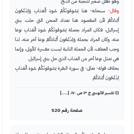
وهو طفل صغير لتنجيه من الذبح.
وقال-
سبحانه- هنا يَسُومُونَكُمْ سُوءَ الْعَذابِ وَيُذَبِّحُونَ
أَبْناءَكُمْ لأن المقصود هنا تعداد المحن التي حلت ببني
إسرائيل، فكان المراد بجملة يَسُومُونَكُمْ سُوءَ الْعَذابِ نوعا
منه، وكان المراد بجملة وَيُذَبِّحُونَ أَبْناءَكُمْ نوعا آخر منه، لذا
وجب العطف، لأن الجملة الثانية ليست مفسرة للأولى، وإنما
هي تمثل نوعا آخر من العذاب الذي حل ببني إسرائيل.
بخلاف قوله- تعالى- في سورة البقرة يَسُومُونَكُمْ سُوءَ الْعَذابِ
يُذَبِّحُونَ أَبْناءَكُمْ
(١) تفسير الآلوسى ج ١٣ ص ١٧٠. [.....]
صفحة رقم 520