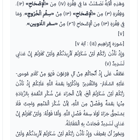
وَهَذِهِ الْآيَةُ تَضَمَّنَتْ مَا فِي فِقْرَةِ (١٧) مِنَ
«الْإِصْحَاحِ»
(١٢).
وَفِقْرَةِ (٣) مِنَ
«الْإِصْحَاحِ»
(١٣) مِنْ
«سِفْرِ الْخُرُوجِ»
. وَمَا
فِي فِقْرَةِ (١٣) مِنَ الْإِصْحَاحِ (٢٦) مِنْ
«سفر اللّاويين»
.
[٧]
[سُورَة إِبْرَاهِيم (١٤) : آيَة ٧]
وَإِذْ تَأَذَّنَ رَبُّكُمْ لَئِنْ شَكَرْتُمْ لَأَزِيدَنَّكُمْ وَلَئِنْ كَفَرْتُمْ إِنَّ عَذابِي
لَشَدِيدٌ (٧)
عَطْفٌ عَلَى إِذْ أَنْجاكُمْ مِنْ آلِ فِرْعَوْنَ فَهُوَ مِنْ كَلَامِ مُوسَى-
عَلَيْهِ السَّلَامُ- وَالتَّقْدِيرُ: وَاذْكُرُوا نِعْمَةَ اللَّهِ عَلَيْكُمْ إِذْ تَأَذَّنَ
رَبُّكُمْ لَئِنْ شَكَرْتُمُ الْخَ، لِأَنَّ الْجَزَاءَ عَنْ شُكْرِ النِّعْمَةِ بِالزِّيَادَةِ
مِنْهَا نِعْمَةٌ وَفَضْلٌ مِنَ اللَّهِ، لِأَنَّ شُكْرَ الْمُنْعِمِ وَاجِبٌ فَلَا
يَسْتَحِقُّ جَزَاءً لَوْلَا سِعَةُ فَضْلِ اللَّهِ. وَأَمَّا قَوْلُهُ: وَلَئِنْ كَفَرْتُمْ إِنَّ
عَذابِي لَشَدِيدٌ فَجَاءَتْ بِهِ الْمُقَابَلَةُ.
وَيَجُوزُ أَنْ يَعْطِفَ وَإِذْ تَأَذَّنَ رَبُّكُمْ لَئِنْ شَكَرْتُمْ لَأَزِيدَنَّكُمْ وَلَئِنْ