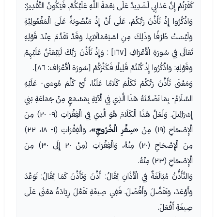
كَفَرْتُمْ إِنَّ عَذابِي لَشَدِيدٌ عَلَى نِعْمَةَ اللَّهِ عَلَيْكُمْ. فَيَكُونُ التَّقْدِيرُ:
وَاذْكُرُوا إِذْ تَأَذَّنَ رَبُّكُمْ، عَلَى أَنَّ إِذْ مَنْصُوبَةٌ عَلَى الْمَفْعُولِيَّةِ
وَلَيْسَتْ ظَرْفًا وَذَلِكَ مِنِ اسْتِعْمَالَاتِهَا. وَقَدْ تَقَدَّمَ عِنْدَ قَوْلِهِ
تَعَالَى فِي سُورَةِ الْأَعْرَافِ [١٦٧] : وَإِذْ تَأَذَّنَ رَبُّكَ لَيَبْعَثَنَّ عَلَيْهِمْ
وَقَوْلِهِ: وَاذْكُرُوا إِذْ كُنْتُمْ قَلِيلًا فَكَثَّرَكُمْ [سُورَة الْأَعْرَاف: ٨٦].
وَمَعْنَى تَأَذَّنَ رَبُّكُمْ تَكَلَّمَ كَلَامًا عَلَنًا، أَيْ كَلَّمَ مُوسَى- عَلَيْهِ
السَّلَامُ- بِمَا تَضَمَّنَهُ هَذَا الَّذِي فِي الْآيَةِ بِمَسْمَعٍ مِنْ جَمَاعَةِ بَنِي
إِسْرَائِيلَ. وَلَعَلَّ هَذَا الْكَلَامَ هُوَ الَّذِي فِي الْفِقْرَاتِ (٩- ٢٠) مِنَ
الْإِصْحَاحِ (١٩) مِنْ
«سِفْرِ الْخُرُوجِ»
، وَالْفِقْرَاتِ (١- ١٨، ٢٢)
مِنَ الْإِصْحَاحِ (٢٠) مِنْهُ، وَالْفِقْرَاتِ (مِنْ ٢٠ إِلَى ٣٠) مِنَ
الْإِصْحَاحِ (٢٣) مِنْهُ.
وَالتَّأَذُّنُ مُبَالَغَةٌ فِي الْأَذَانِ يُقَالُ: أَذَّنَ وَتَأَذَّنَ كَمَا يُقَالُ: تَوَعَّدَ
وَأَوْعَدَ، وَتَفَضَّلَ وَأَفْضَلَ. فَفِي صِيغَةِ تَفَعَّلَ زِيَادَةُ مَعْنَى عَلَى
صِيغَةِ أَفْعَلَ.