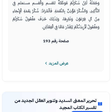
وَجُمْلَةُ لَئِنْ شَكَرْتُمْ مُوَطِّئَةٌ للقسم وَالْقسم مستعلم فِي
التَّأْكِيدِ. وَالشُّكْرُ مُؤْذِنٌ بِالنِّعْمَةِ. فَالْمُرَادُ: شُكْرُ نِعْمَةِ الْإِنْجَاءِ
مِنْ آلِ فِرْعَوْنَ وَغَيْرِهَا، وَلِذَلِكَ حُذِفَ مَفْعُولُ شَكَرْتُمْ
وَمَفْعُولُ لَأَزِيدَنَّكُمْ لِيُقَدَّرَ عَامًّا فِي الْفِعْلَيْنِ.
صفحة رقم 193
عرض المزيد
تحرير المعنى السديد وتنوير العقل الجديد من
تفسير الكتاب المجيد