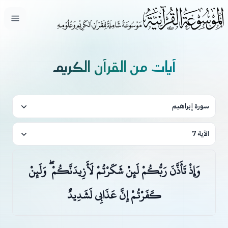
فتح ال
آيات من القرآن الكريم
سورة إبراهيم
الآية 7
وَإِذْ تَأَذَّنَ رَبُّكُمْ لَئِنْ شَكَرْتُمْ لَأَزِيدَنَّكُمْ ۖ وَلَئِنْ
كَفَرْتُمْ إِنَّ عَذَابِي لَشَدِيدٌ