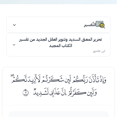
التَّفسير
تحرير المعنى السديد وتنوير العقل الجديد من تفسير
الكتاب المجيد
ابن عاشور
ﭭﭮﭯﭰﭱﭲﭳ
ﭴﭵﭶﭷﭸ
ﰆ