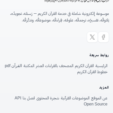
موسوعة إلكترونية شاملة في خدمة القرآن الكريم — رَسمُه، تجويدُه،
تِلاواتُه، تفسيرُه، ترجماتُه، علومُه، قِراءاتُه، موضوعاتُه، وتدبُّراتُه.
روابط سريعة
الرئيسية
القرآن الكريم
المصحف بالقراءات العشر
المكتبة
القرآن pdf
خطوط القرآن الكريم
المزيد
عن الموقع
الموضوعات القرآنية
شجرة المحتوى
اتصل بنا
API
Open Source