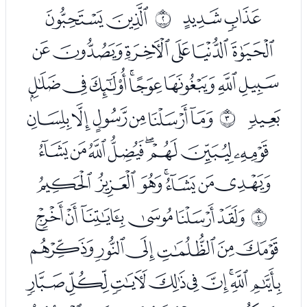
ﮁﮂ
ﮄﮅ
ﰁ
ﮆﮇﮈﮉﮊﮋ
ﮌﮍﮎﮏﮐﮑﮒﮓ
ﮔ
ﮖﮗﮘﮙﮚﮛ
ﰂ
ﮜﮝﮞﮟﮠﮡﮢﮣ
ﮤﮥﮦﮧﮨﮩﮪ
ﮬﮭﮮﮯﮰﮱ
ﰃ
ﯓﯔﯕﯖﯗﯘ
ﯙﯚﯛﯜﯝﯞﯟﯠﯡ