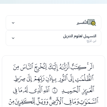
التَّفسير
التسهيل لعلوم التنزيل
ابن جُزَيِّ
ﭢﭣﭤﭥﭦﭧﭨﭩ
ﭪﭫﭬﭭﭮﭯﭰ
ﭱﭲ
ﭴﭵﭶﭷﭸ
ﰀ
ﭹﭺﭻﭼﭽﭾﭿﮀ