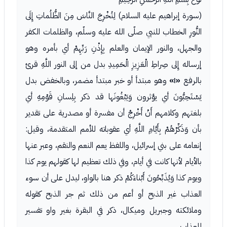
(سورة إبراهيم عليه السلام) لِتُخْرِجَ النَّاسَ مِنَ الظُّلُماتِ إِلَى
النُّورِ الخطاب للنبي صلّى الله عليه وسلّم، والظلمات الكفر
والجهل، والنور الإيمان والعلم بِإِذْنِ رَبِّهِمْ أي بأمره وهو
إرساله إِلى صِراطِ الْعَزِيزِ الْحَمِيدِ بدل من إلى النور اللَّهِ قرئ
بالرفع
«١»
وهو مبتدأ أو خبر مبتدأ مضمر، وبالخفض بدل
يَسْتَحِبُّونَ أي يؤثرون وَيَبْغُونَها قد ذكر بِلِسانِ قَوْمِهِ أي
بلغتهم وكلامهم أَنْ أَخْرِجْ أن مفسرة أو مصدرية على تقدير
بأن وَذَكِّرْهُمْ بِأَيَّامِ اللَّهِ أي عقوباته للأمم المتقدمة، وقيل:
إنعامه على بني إسرائيل، واللفظ يعم النعم والنقم، وعبر عنها
بالأيام لأنها كانت في أيام، وفي ذلك تعظيم لها كقولهم يوم كذا
ويوم كذا وَيُذَبِّحُونَ أَبْناءَكُمْ ذكر هنا بالواو، ليدل على أن سوء
العذاب غير الذبح أو أعم من ذلك ثم جر الذبح كقوله
وملائكته وجبريل وميكال، ذكر في البقرة بغير واو تفسير
للعذاب