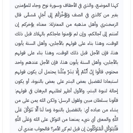
كهذا الموضع، والذي في الأحقاف وسورة نوح وجاء للمؤمنين
بغير من كالذي في الصف وَيُؤَخِّرَكُمْ إِلى أَجَلٍ مُسَمًّى قال
الزمخشري وأهل مذهبه من المعتزلة: معناه يؤخركم إن
آمنتم إلى آجالكم، وإن لم تؤمنوا عاجلكم بالهلاك قبل ذلك
الوقت، وهذا بناء على قولهم بالأجلين، وأهل السنة يأبون
هذا، فإن الأجل قبل ذلك الوقت، وهذا بناء على قولهم
بالأجلين، وأهل السنة يأبون هذا، فإن الأجل عندهم واحد
محتوم، قالُوا إِنْ أَنْتُمْ إِلَّا بَشَرٌ مِثْلُنا يحتمل أن يكون قولهم
استبعادا لتفضيل بعض البشر على بعض بالنبوة، أو يكون
إحالة لنبوة البشر، والأول أظهر لطلبهم البرهان في قولهم:
فأتونا بسلطان مبين ولقول الرسل: ولكن الله يمن على من
يشاء من عباده أي: بالتفضيل بالنبوة وَما لَنا أَلَّا نَتَوَكَّلَ عَلَى
اللَّهِ والمعنى أي شيء يمنعنا من التوكل على الله وَعَلَى اللَّهِ
فَلْيَتَوَكَّلِ الْمُتَوَكِّلُونَ إن قيل لم كرر الأمر؟ فالجواب عندي أن