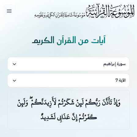
فتح ال
آيات من القرآن الكريم
سورة إبراهيم
الآية 7
وَإِذْ تَأَذَّنَ رَبُّكُمْ لَئِنْ شَكَرْتُمْ لَأَزِيدَنَّكُمْ ۖ وَلَئِنْ
كَفَرْتُمْ إِنَّ عَذَابِي لَشَدِيدٌ