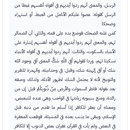
الرسل، والمعنى أنهم ردوا أيديهم في أفواه أنفسهم غيظا من
الرسل كقوله: عضوا عليكم الأنامل من الغيظ، أو استهزاء
وضحكا:
كمن غلبه الضحك فوضع يده على فمه، والثاني: أن الضمائر
لهم، والمعنى أنهم ردوا أيديهم في أفواه أنفسهم إشارة على
الأنبياء بالسكوت، والثالث: أنهم ردوا أيديهم في أفواه الأنبياء
تسكيتا لهم، وردا لقولهم أَفِي اللَّهِ شَكٌّ المعنى أفي وجود الله
شك أو أفي إلهيته شك، وقيل: في وحدانيته، والهمزة للتقرير
والتوبيخ لأنه لا يحتمل الشك لظهور الأدلة، ولذلك وصفه
بعد بقوله: فاطر السموات والأرض مِنْ ذُنُوبِكُمْ قيل: إن من
زائدة، ومنع سيبويه زيادتها في الواجب وهي عنده للتبعيض،
ومعناه أن يغفر للكافر إذا أسلم ما تقدم من ذنبه قبل
الإسلام، ويبقى ما يذنب بعده في المشيئة، فوقعت المغفرة
في البعض ولم يأت في القرآن غفران بعض الذنوب إلا للكافر