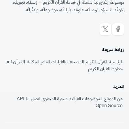
موسوعة إلكترونية شاملة في خدمة القرآن الكريم — رَسمُه، تجويدُه،
تِلاواتُه، تفسيرُه، ترجماتُه، علومُه، قِراءاتُه، موضوعاتُه، وتدبُّراتُه.
روابط سريعة
الرئيسية
القرآن الكريم
المصحف بالقراءات العشر
المكتبة
القرآن pdf
خطوط القرآن الكريم
المزيد
عن الموقع
الموضوعات القرآنية
شجرة المحتوى
اتصل بنا
API
Open Source