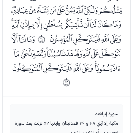
ﭘﭙﭚﭛﭜﭝﭞﭟﭠﭡ
ﭢﭣﭤﭥﭦﭧﭨﭩﭪﭫ
ﭬﭭﭮﭯ
ﭱﭲﭳ
ﰊ
ﭴﭵﭶﭷﭸﭹﭺﭻﭼﭽ
ﭾﭿﮀﮁﮂﮃ
ﰋ
سورة إبراهيم
مكية إلا آيتي ٢٨ و ٢٩ فمدنيتان وآياتها ٥٢ نزلت بعد سورة
نوح بِسْمِ اللَّهِ الرَّحْمنِ الرَّحِيمِ