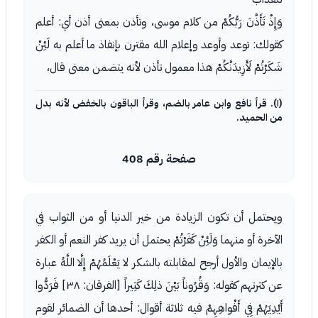
وَإِذْ تَأَذَّنَ رَبُّكُمْ من كلام موسى، وتأذن بمعنى أذن أي: أعلم
كقولك: توعد وأوعد وإعلام الله مقترن بإنفاذ ما أعلم به لَئِنْ
شَكَرْتُمْ لَأَزِيدَنَّكُمْ هذا معمول تأذن لأنه يتضمن معنى قال،
(١). قرأ نافع وابن عامر بالضم، وقرأ الباقون بالخفض لأنه بدل
من الحميد.
صفحة رقم 408
ويحتمل أن تكون الزيادة من خير الدنيا أو من الثواب في
الآخرة أو منهما وَلَئِنْ كَفَرْتُمْ يحتمل أن يريد كفر النعم أو الكفر
بالإيمان والأول أرجح لمقابلته بالشكر لا يَعْلَمُهُمْ إِلَّا اللَّهُ عبارة
عن كثرتهم كقوله: وَقُرُوناً بَيْنَ ذلِكَ كَثِيراً [الفرقان: ٣٨] فَرَدُّوا
أَيْدِيَهُمْ فِي أَفْواهِهِمْ فيه ثلاثة أقوال: أحدها أن الضمائر لقوم