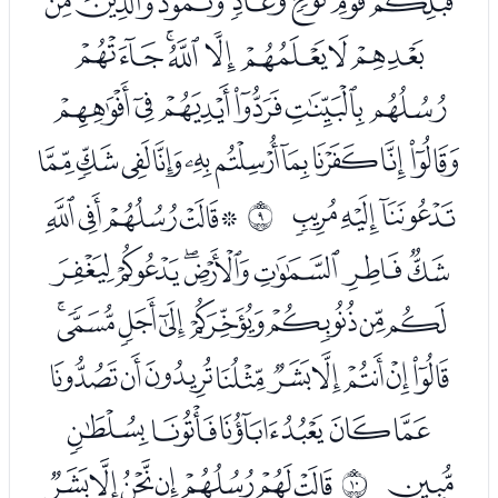
ﮍﮎﮏﮐﮑﮒﮓ
ﮔﮕﮖﮗﮘﮙﮚ
ﮛﮜﮝﮞﮟﮠ
ﮡﮢﮣﮤﮥﮦﮧﮨﮩﮪ
ﮫﮬﮭ
ﮯﮰﮱﯓﯔ
ﰈ
ﯕﯖﯗﯘﯙﯚﯛ
ﯜﯝﯞﯟﯠﯡﯢﯣ
ﯤﯥﯦﯧﯨﯩﯪﯫﯬ
ﯭﯮﯯﯰﯱﯲ
ﯳ
ﭑﭒﭓﭔﭕﭖﭗ
ﰉ