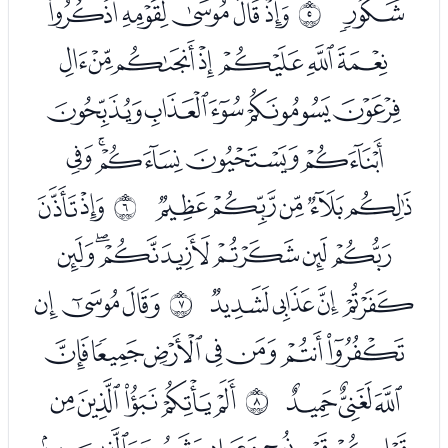
ﯢ
ﭑﭒﭓﭔﭕ
ﰄ
ﭖﭗﭘﭙﭚﭛﭜ
ﭝﭞﭟﭠﭡ
ﭢﭣﭤﭥﭦ
ﭧﭨﭩﭪﭫ
ﭭﭮ
ﰅ
ﭯﭰﭱﭲﭳﭴ
ﭵﭶﭷﭸ
ﭺﭻﭼ
ﰆ
ﭽﭾﭿﮀﮁﮂﮃ
ﮄﮅﮆ
ﮈﮉﮊﮋﮌ
ﰇ