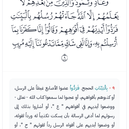
ﮐﮑﮒﮓﮔﮕ
ﮖﮗﮘﮙﮚﮛﮜ
ﮝﮞﮟﮠﮡﮢﮣﮤ
ﮥﮦﮧﮨﮩﮪﮫﮬﮭ
ﰈ
٩ -
بِالْبَيِّنَاتِ
الحجج.
فَرَدُّواْ
عضوا الأصابع غيظاً على الرسل،
أو كذبوهم بأفواههم، أو عجبوا لما سمعوا كتاب الله - تعالى -
ووضعوا أيديهم في أفواههم " ع "، أو أشاروا بذلك إلى
رسولهم لما أدعى الرسالة بأن يسكت تكذيباً له ورداً لقوله،
أو وضعوا أيديهم على أفواه الرسل رداً لقولهم " ح "، أو