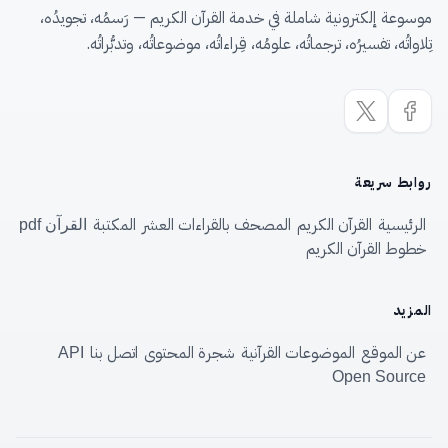
موسوعة إلكترونية شاملة في خدمة القرآن الكريم — رَسمُه، تجويدُه،
تِلاواتُه، تفسيرُه، ترجماتُه، علومُه، قِراءاتُه، موضوعاتُه، وتدبُّراتُه.
روابط سريعة
الرئيسية
القرآن الكريم
المصحف بالقراءات العشر
المكتبة
القرآن pdf
خطوط القرآن الكريم
المزيد
عن الموقع
الموضوعات القرآنية
شجرة المحتوى
اتصل بنا
API
Open Source