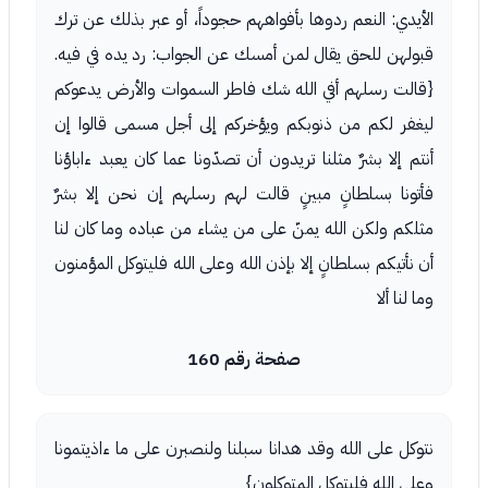
الأيدي: النعم ردوها بأفواههم حجوداً، أو عبر بذلك عن ترك
قبولهن للحق يقال لمن أمسك عن الجواب: رد يده في فيه.
{قالت رسلهم أفي الله شك فاطر السموات والأرض يدعوكم
ليغفر لكم من ذنوبكم ويؤخركم إلى أجل مسمى قالوا إن
أنتم إلا بشرٌ مثلنا تريدون أن تصدّونا عما كان يعبد ءاباؤنا
فأتونا بسلطانٍ مبينٍ قالت لهم رسلهم إن نحن إلا بشرٌ
مثلكم ولكن الله يمنّ على من يشاء من عباده وما كان لنا
أن نأتيكم بسلطانٍ إلا بإذن الله وعلى الله فليتوكل المؤمنون
وما لنا ألا
صفحة رقم 160
نتوكل على الله وقد هدانا سبلنا ولنصبرن على ما ءاذيتمونا
وعلى الله فليتوكل المتوكلون}