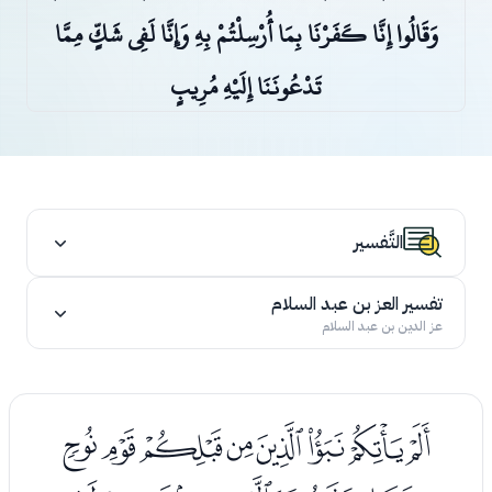
وَقَالُوا إِنَّا كَفَرْنَا بِمَا أُرْسِلْتُمْ بِهِ وَإِنَّا لَفِي شَكٍّ مِمَّا
تَدْعُونَنَا إِلَيْهِ مُرِيبٍ
التَّفسير
تفسير العز بن عبد السلام
عز الدين بن عبد السلام
ﮈﮉﮊﮋﮌﮍﮎﮏ