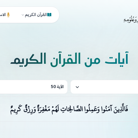
القرآن الكريم
الاس
آيات من القرآن الكريم
الآية 50
فَالَّذِينَ آمَنُوا وَعَمِلُوا الصَّالِحَاتِ لَهُمْ مَغْفِرَةٌ وَرِزْقٌ كَرِيمٌ