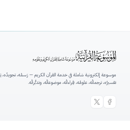
موسوعة إلكترونية شاملة في خدمة القرآن الكريم — رَسمُه، تجويدُه، تِلاو
تفسيرُه، ترجماتُه، علومُه، قِراءاتُه، موضوعاتُه، وتدبُّراتُه.