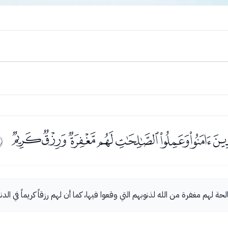
ﭷﭸﭹﭺﭻﭼﭽ
ﰱ
ة لهم مغفرة من الله لذنوبهم التي وقعوا فيها، كما أن لهم رزقاً كريماً في الدني