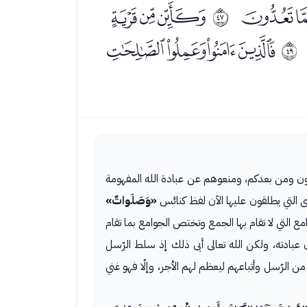
ﭞﭟ
ﭡﭢﭣ
ﰮ
ﭶﭷﭸﭹ
ﰰ
طبون ومن بعدكم، ومنعوهم عن عبادة الله المفهومة
 التي يطلقون عليها الآن لفظ كنائس
«وَصَلَواتٌ»
التي لا تقام بها الجمع وتختص الجوامع بما تقام
عبادته، ولكن الله تعالى أبى ذلك إذ سلط الرّسل
ن الرّسل وأتباعهم ليعظم لهم الأجر، وإلّا فهو غني