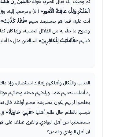
ثم وصف الله تعالى ناصريه بقوله
«الَّذِينَ إِنْ مَكَّنَّ
الْمُنْكَرِ وَلِلَّهِ عاقِبَةُ الْأُمُورِ»
(٤١) ومرجعها إليه، وفي هذه الآية توكيد لما وعد به أولياءه من الظهور على أعدائهم. قال تعالى
أنت عليه، فما هو بمستبعد منهم
«فَقَدْ كَذَّبَتْ»
ا
وضوح ما جاء به من الدّلائل الحسية، وإذا كان كذ
قبلهم
«فَأَمْلَيْتُ لِلْكافِرِينَ»
السالفين مثل ما أملي
العذاب والنّكال وأهلكهم إهلاك استئصال، وإذ ذاك
إذ أبدلت نعمهم نقما، وراحتهم محنة وحياتهم موتا، 
يخلصوا لربهم يكون مصيرهم مصير أولئك قال تعا
تلبسها بالظلم حال ظلم أهلها
«فَهِيَ خاوِيَةٌ»
في 
مستعمليها من أهل البوادي. والقرى عطف على قر
أن أهل البوادي والمدن؟