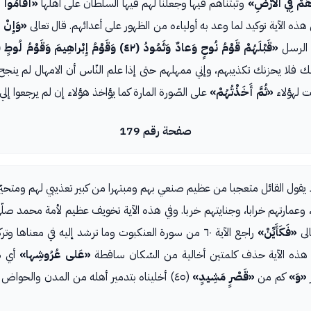
اهُمْ فِي الْأَرْضِ»
وثبتناهم فيها وجعلنا لهم فيها السلطان على أهلها
«أَقامُوا الص
«وَإِنْ ي
لرسل
«قَبْلَهُمْ قَوْمُ نُوحٍ وَعادٌ وَثَمُودُ (٤٢) وَقَوْمُ إِبْراهِيمَ وَقَوْمُ لُوطٍ (٤٣) وَأَصْحابُ مَدْيَنَ، وَكُذِّبَ مُوسى»
لك فلا يحزنك تكذيبهم، وإني ممهلهم حتى إذا علم النّاس أن الامهال لم ينج
ت لهؤلاء
«ثُمَّ أَخَذْتُهُمْ»
على الصّورة المارة كما يؤاخذ هؤلاء إن لم يرجعوا إلي
صفحة رقم 179
 يقول القائل متعجبا من عظيم صنعي بهم ومبتهرا من كبير تعذيبي لهم ومتحيّ
وعمارتهم خرابا، وجنايتهم خربا. وفي هذه الآية تخويف عظيم لأمة محمد صلّى 
لى
«فَكَأَيِّنْ»
راجع الآية ٦٠ من سورة العنكبوت وما ترشد إليه في معناها وتركيبها
هذه الآية حذف كلمتين أخالية من السّكان ساقطة
«عَلى عُرُوشِها»
أي س
«وَ»
كم من
«قَصْرٍ مَشِيدٍ»
(٤٥) أخليناه بتدمير أهله من المدن والحواض