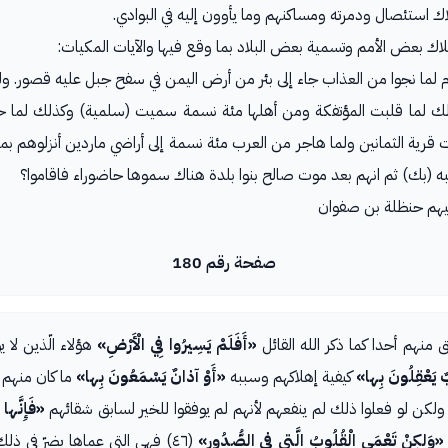
 استئصال ودمرته ومساكنهم وما يأوون إليه في البوادي.
ك بعض الأمم وتسمية بعض البلاد بما وقع فيها والآيات المكيات:
لام لما نجوا من العذاب جاء إلى بئر من أرض اليمن في سفح جبل عليه قصور. و
لك لما قلبت المؤتفكة ومن أهلها مئة نسمة سميت (سلمية) وكذلك لما ح
ت قرية الثمانين ولما هاجر من العرب مئة نسمة إلى أراضي ماردين أنزلوهم
ه (بك) ثم انهم بعد موت صالح بنوا بلدة هناك سموها حاضوراء فاقاموا؟
 إليهم حنظلة بن صفوان
صفحة رقم 180
نهم أحدا كما ذكر الله القائل
«أَفَلَمْ يَسِيرُوا فِي الْأَرْضِ»
هؤلاء الّذين لا 
 يَعْقِلُونَ بِها»
كيفية إهلاكهم وسببه
«أَوْ آذانٌ يَسْمَعُونَ بِها»
ما كان منهم و
ولكن لو فعلوا ذلك لم ينفعهم لأنهم لم يوفقوا للخير لسابق شقائهم
«فَإِنَّها 
«وَلكِنْ تَعْمَى الْقُلُوبُ الَّتِي فِي الصُّدُورِ»
(٤٦) فهي التي عماها يضرّ في ذل