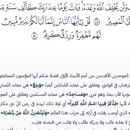
ﭕﭖﭗﭘﭙﭚﭛﭜﭝ
ﭫ
ﭭﭮﭯﭰﭱﭲﭳﭴ
ﰯ
ﭺﭻﭼﭽ
ﰱ
الموحدين الأقدمين من أمم الأنبياء الأوّل فضلا عنكم أيها المؤمنون المخا
هبان في الوادي، وتطلق على معابد الصّابئين أيضا
«وَبِيَعٌ»
هي معابد النّصارى
نها الآن بيعا، وهو عربي
«وَمَساجِدُ»
هي معابد المسلمين وتطلق على الجوامع 
 لأنها
«يُذْكَرُ فِيهَا اسْمُ اللَّهِ كَثِيراً»
أي لولا ذلك لهدم في زمن كلّ نبي مكان 
 الذي أوجب بقاءه في أزله إلى خراب هذا العالم
«وَلَيَنْصُرَنَّ اللَّهُ مَنْ يَنْصُرُهُ»
م