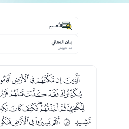
التَّفسير
بيان المعاني
ملا حويش
ﮄﮅﮆﮇﮈﮉ
ﮘﮙﮚﮛﮜﮝ
ﮭﮮﮯﮰﮱﯓﯔ
ﯣ
ﯥﯦﯧﯨﯩﯪ
ﰬ