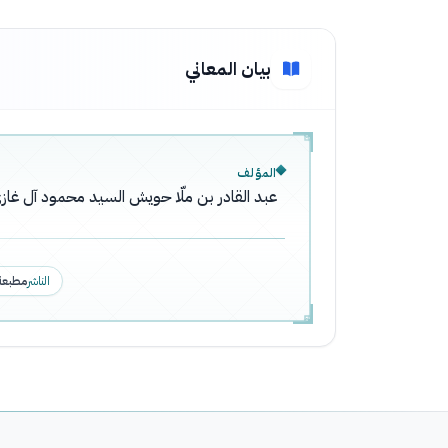
بيان المعاني
المؤلف
عبد القادر بن ملّا حويش السيد محمود آل غازي
الناشر
مطبعة 