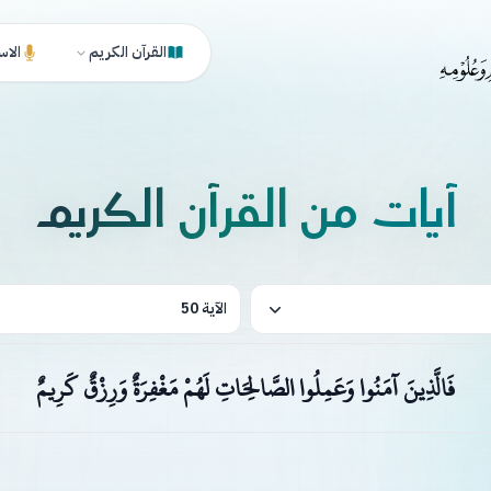
القرآن الكريم
الاس
آيات من القرآن الكريم
الآية 50
فَالَّذِينَ آمَنُوا وَعَمِلُوا الصَّالِحَاتِ لَهُمْ مَغْفِرَةٌ وَرِزْقٌ كَرِيمٌ