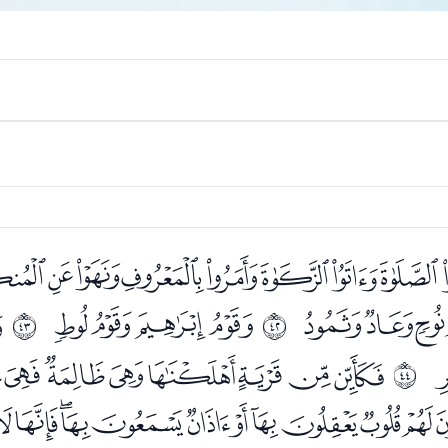
ﮊﮋﮌﮍﮎﮏﮐﮑﮒ
ﮞﮟ
ﮡﮢﮣﮤ
ﮦ
ﰩ
ﰪ
ﯖﯗﯘﯙﯚﯛﯜﯝ
ﰫ
ﯫﯬﯭﯮﯯﯰﯱﯲﯳﯴ