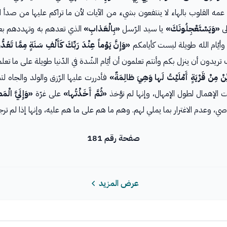
عمه القلوب بالهاء لا ينتفعون بشيء من الآيات لأن ما تراكم عليها من صدأ ا
لى
«وَيَسْتَعْجِلُونَكَ»
يا سيد الرّسل
«بِالْعَذابِ»
الذي تعدهم به وتهددهم بعظم
وأيّام الله طويلة ليست كأيامكم
«وَإِنَّ يَوْماً عِنْدَ رَبِّكَ كَأَلْفِ سَنَةٍ مِمَّا تَعُد
يدون أن ينزل بكم وأنتم تعلمون أن أيّام الشّدة في الدّنيا طويلة على ما تعلم
ِّنْ مِنْ قَرْيَةٍ أَمْلَيْتُ لَها وَهِيَ ظالِمَةٌ»
فأدررت عليها الرّزق والولد والجاه ل
 الإهمال لطول الإمهال، وإنها لم تؤخذ
«ثُمَّ أَخَذْتُها»
على غرّة
«وَإِلَيَّ الْمَ
اصي، وعدم الاغترار بما يملي لهم. وهم ما هم على ما هم عليه، وإنها إذا لم تر
صفحة رقم 181
عرض المزيد