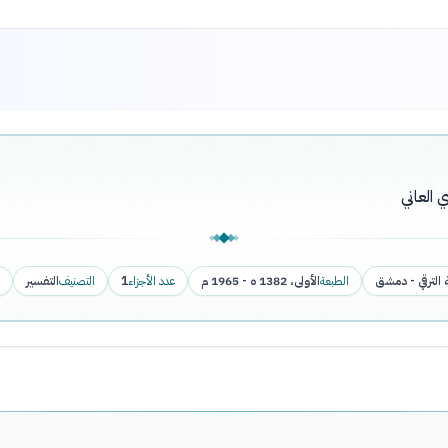
 العاني
الترقي - دمشق
الطبعة
الأولى، 1382 ه - 1965 م
عدد الأجزاء
1
التصنيف
التفسير