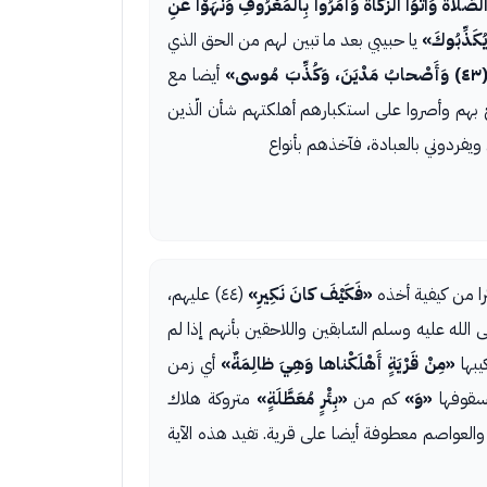
َّلاةَ وَآتَوُا الزَّكاةَ وَأَمَرُوا بِالْمَعْرُوفِ وَنَهَوْا عَنِ
ُكَذِّبُوكَ»
يا حبيبي بعد ما تبين لهم من الحق الذي
أيضا مع
ح بهم وأصروا على استكبارهم أهلكتهم شأن الّذين
 ويفردوني بالعبادة، فآخذهم بأنواع
را من كيفية أخذه
«فَكَيْفَ كانَ نَكِيرِ»
(٤٤) عليهم،
الله عليه وسلم السّابقين واللاحقين بأنهم إذا لم
«مِنْ قَرْيَةٍ أَهْلَكْناها وَهِيَ ظالِمَةٌ»
أي زمن
قوفها
«وَ»
كم من
«بِئْرٍ مُعَطَّلَةٍ»
متروكة هلاك
 والعواصم معطوفة أيضا على قرية. تفيد هذه الآية