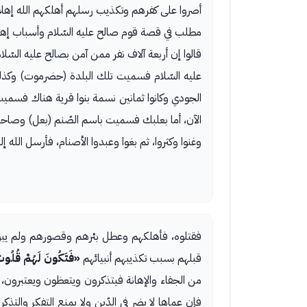
أصروا على كفرهم وتكذيب رسلهم أهلكهم الله إهلاك
مطلب في قصة قوم صالح عليه السّلام وأسباب إهلا
قالوا إن أربعة آلاف نفر ممن آمن بصالح عليه السّ
عليه السّلام فسميت تلك البلدة (حضرموت) وكذ
الجودي وكانوا ثمانين نسمة بنوا قرية هناك فسمي
الآن، أما بعلبك فسميت باسم الصّنم (بعل) وصاحب
وغنوا وكثروا، ثم بغوا وعبدوا الأصنام، فأرسل الله
فقتلوه، فأهلكهم وعطل بئرهم وقصورهم ولم يبق م
قبلهم بسبب تكذيبهم أنبيائهم
«فَتَكُونَ لَهُمْ قُلُوبٌ
من الجفاء والإهانة فيتذكرون ويتعظون ويعتبرون، 
فإن عماها لا يضر في الدّين ولا يمنع التفكر والتذكر