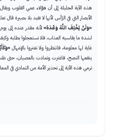
هذه الآية الجليلة إلى أن هؤلاء عمي القلوب ويقال 
الأبصار التي في الرّأس لأنها لا تفيد بلا بصيرة قال تعا
«وَلَنْ يُخْلِفَ اللَّهُ وَعْدَهُ»
لأنه مقدر عنده إلى يوم 
لشدة ما يقاسيه العذاب، فلا تستعجلوا بطلبه وكيف تر
غاية لها معلومة، فانتظروا ولا تغتروا بالإمهال
«وَكَأَي
ينفعها النصح، فاغترت وتمادت بالعصيان، حتى ظنت
ترمي هذه الآية إلى تحذير الأمة من التمادي في المع