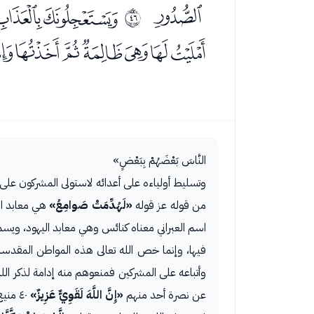
ﯼ
ﭑﭒﭓﭔ
ﰭ
ﭤﭥﭦﭧﭨﭩﭪ
النَّاسَ بَعْضَهُمْ بِبَعْضٍ»
وتسليط أولياءه على أعدائه لاستولى المشركون على 
من قوله عز قوله
«لَهُدِّمَتْ صَوامِعُ»
هي معابد الر
اسم العبراني معناه كنائس وهي معابد اليهود، ويسمو
فيها، وإنما خص الله تعالى هذه المواطن المقدسة
وأتباعه على المشركين فمنعوهم منه إدامة لذكر الله
عن نصرة أحد منهم
«إِنَّ اللَّهَ لَقَوِيٌّ عَزِيزٌ»
٤٠ منيع لا يغلبه غالب ولا يدركه طالب ولا يفلت من قبضته هارب.