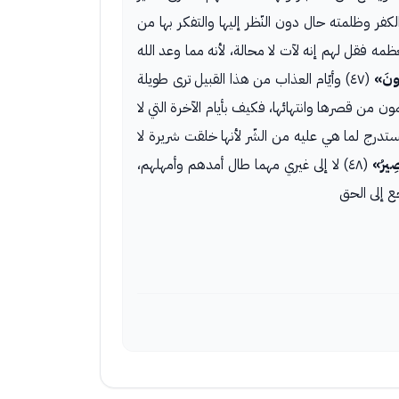
لكفر وظلمته حال دون النّظر إليها والتفكر بها من
ه فقل لهم إنه لآت لا محالة، لأنه مما وعد الله
ُّونَ»
(٤٧) وأيّام العذاب من هذا القبيل ترى طويلة
ون من قصرها وانتهائها، فكيف بأيام الآخرة التي لا
تستدرج لما هي عليه من الشّر لأنها خلقت شريرة لا
صِيرُ»
(٤٨) لا إلى غيري مهما طال أمدهم وأمهلهم،
جع إلى الحق