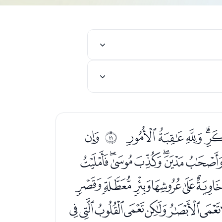
ﮓﮔﮕ
ﮗ
ﰨ
ﮧﮨﮩﮪﮫﮬ
ﯞﯟﯠﯡﯢ
ﯵﯶﯷﯸﯹﯺﯻ