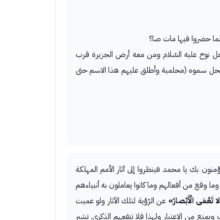
لما حضروا فيها مات صا؟
ل نوح عليه السّلام ومن معه أرض الجزيرة قرب
 بمحل سموه (محلمية وأطلق عليهم هذا الاسم حتى
يؤمنون بك يا محمد فينظروا إلى آثار الأمم المهلكة
ما وقع من أفعالهم وما كانوا يعاملون به أنبياءهم
لا تَعْمَى الْأَبْصارُ»
عن الرّؤية لتلك الآثار ولو عميت
ك ويمنع من الاعتبار ولهذا فلا تنفعهم الذكرى. تشير