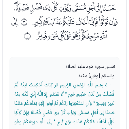
ﯔﯕﯖﯗﯘﯙﯚﯛﯜﯝ
ﯞﯟﯠﯡﯢﯣﯤﯥ
ﯧ
ﰂ
ﯨﯩﯪﯫﯬﯭﯮﯯ
ﰃ
تفسير سورة هود عليه الصلاة
والسلام [وهي] مكية
١ - ٤
بِسْمِ اللَّهِ الرَّحْمَنِ الرَّحِيمِ الر كِتَابٌ أُحْكِمَتْ آيَاتُهُ ثُمَّ
فُصِّلَتْ مِنْ لَدُنْ حَكِيمٍ خَبِيرٍ * أَلا تَعْبُدُوا إِلا اللَّهَ إِنَّنِي لَكُمْ مِنْهُ
نَذِيرٌ وَبَشِيرٌ * وَأَنِ اسْتَغْفِرُوا رَبَّكُمْ ثُمَّ تُوبُوا إِلَيْهِ يُمَتِّعْكُمْ مَتَاعًا
حَسَنًا إِلَى أَجَلٍ مُسَمًّى وَيُؤْتِ كُلَّ ذِي فَضْلٍ فَضْلَهُ وَإِنْ تَوَلَّوْا
فَإِنِّي أَخَافُ عَلَيْكُمْ عَذَابَ يَوْمٍ كَبِيرٍ * إِلَى اللَّهِ مَرْجِعُكُمْ وَهُوَ