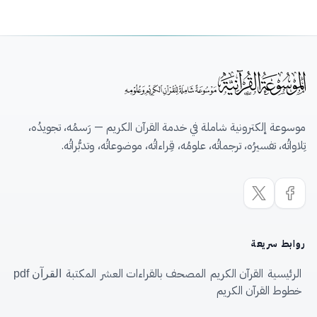
موسوعة إلكترونية شاملة في خدمة القرآن الكريم — رَسمُه، تجويدُه،
تِلاواتُه، تفسيرُه، ترجماتُه، علومُه، قِراءاتُه، موضوعاتُه، وتدبُّراتُه.
روابط سريعة
الرئيسية
القرآن الكريم
المصحف بالقراءات العشر
المكتبة
القرآن pdf
خطوط القرآن الكريم