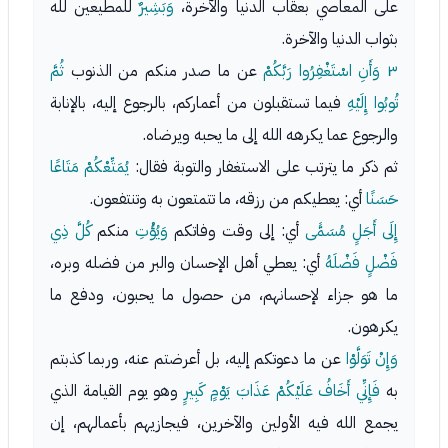
على المعاصي بعقاب الدنيا والآخرة،
وَبَشِيرٌ
للمطيعين لله
بثواب الدنيا والآخرة.
٣
وَأَنِ اسْتَغْفِرُوا رَبَّكُمْ
عن ما صدر منكم من الذنوب
ثُمَّ
تُوبُوا إِلَيْهِ
فيما تستقبلون من أعماركم، بالرجوع إليه، بالإنابة
والرجوع عما يكرهه الله إلى ما يحبه ويرضاه.
ثم ذكر ما يترتب على الاستغفار والتوبة فقال:
يُمَتِّعْكُمْ مَتَاعًا
حَسَنًا
أي: يعطيكم من رزقه، ما تتمتعون به وتنتفعون.
إِلَى أَجَلٍ مُسَمًّى
أي: إلى وقت وفاتكم
وَيُؤْتِ
منكم
كُلَّ ذِي
فَضْلٍ فَضْلَهُ
أي: يعطي أهل الإحسان والبر من فضله وبره،
ما هو جزاء لإحسانهم، من حصول ما يحبون، ودفع ما
يكرهون.
وَإِنْ تَوَلَّوْا
عن ما دعوتكم إليه، بل أعرضتم عنه، وربما كذبتم
به
فَإِنِّي أَخَافُ عَلَيْكُمْ عَذَابَ يَوْمٍ كَبِيرٍ
وهو يوم القيامة الذي
يجمع الله فيه الأولين والآخرين، فيجازيهم بأعمالهم، إن