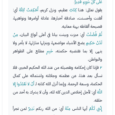
عَلَى كُلِّ شَيْءٍ قَدِيرٌ
.
يقول تعالى: هذا
كِتَابٌ
عظيم، ونزل كريم،
أُحْكِمَتْ آيَاتُهُ
أي:
أتقنت وأحسنت، صادقة أخبارها، عادلة أوامرها ونواهيها،
فصيحة ألفاظه بهية معانيه.
ثُمَّ فُصِّلَتْ
أي: ميزت وبينت بيانا في أعلى أنواع البيان،
مِنْ
لَدُنْ حَكِيمٍ
يضع الأشياء مواضعها، وينزلها منازلها، لا يأمر ولا
ينهى إلا بما تقتضيه حكمته،
خَبِيرٍ
مطلع على الظواهر
والبواطن.
٢
فإذا كان إحكامه وتفصيله من عند الله الحكيم الخبير، فلا
تسأل بعد هذا، عن عظمته وجلالته واشتماله على كمال
الحكمة، وسعة الرحمة. وإنما أنزل الله كتابه لـ
أَنْ لا تَعْبُدُوا إِلا
اللَّهَ
أي: لأجل إخلاص الدين كله لله، وأن لا يشرك به أحد من
خلقه.
إِنَّنِي لَكُمْ
أيها الناس
مِنْهُ
أي: من الله ربكم
نَذِيرٌ
لمن تجرأ