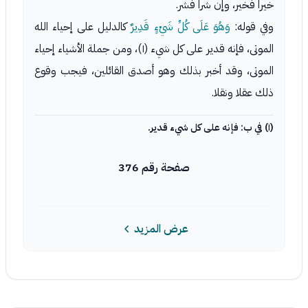
خيرا فخير، وإن شرا فشر.
وفي قوله:
وَهُوَ عَلَى كُلِّ شَيْءٍ قَدِيرٌ
كالدليل على إحياء الله
الموتى، فإنه قدير على كل شيء (١)، ومن جملة الأشياء إحياء
الموتى، وقد أخبر بذلك وهو أصدق القائلين، فيجب وقوع
ذلك عقلا ونقلا.
(١) في ب: فإنه على كل شيء قدير.
صفحة رقم 376
عرض المزيد