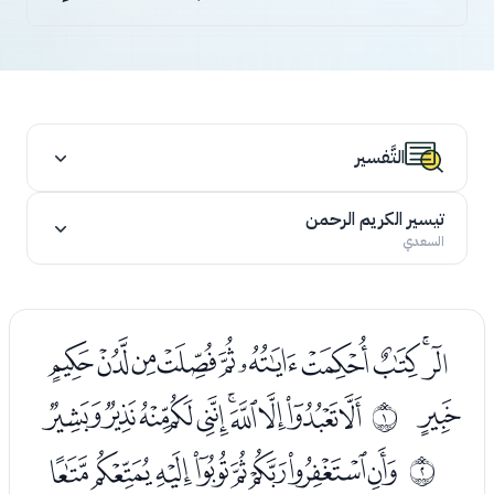
التَّفسير
تيسير الكريم الرحمن
السعدي
ﮔﮕﮖﮗﮘﮙﮚﮛﮜﮝ
ﮞ
ﮠﮡﮢﮣﮤﮥﮦﮧﮨﮩ
ﰀ
ﮫﮬﮭﮮﮯﮰﮱﯓ
ﰁ