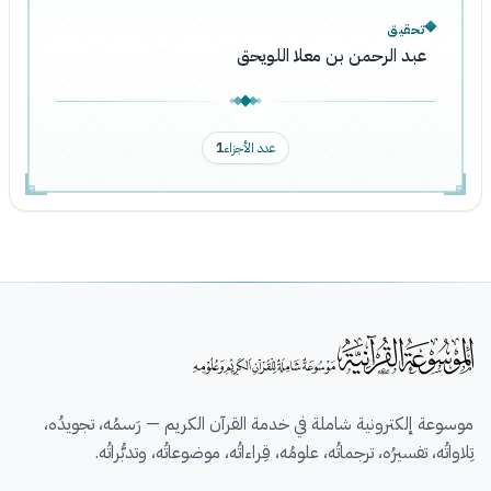
تحقيق
عبد الرحمن بن معلا اللويحق
عدد الأجزاء
1
موسوعة إلكترونية شاملة في خدمة القرآن الكريم — رَسمُه، تجويدُه،
تِلاواتُه، تفسيرُه، ترجماتُه، علومُه، قِراءاتُه، موضوعاتُه، وتدبُّراتُه.