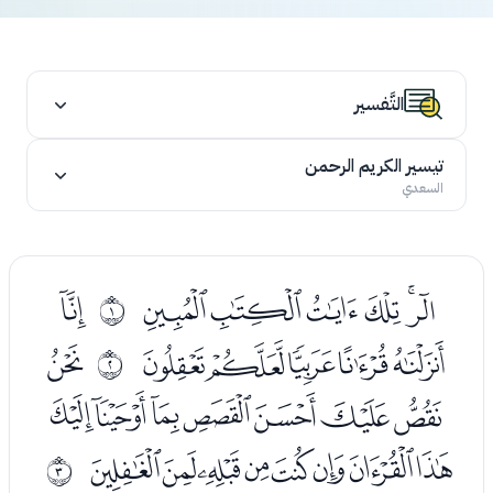
التَّفسير
تيسير الكريم الرحمن
السعدي
ﮢﮣﮤﮥﮦﮧ
ﮩ
ﰀ
ﮪﮫﮬﮭﮮ
ﮰ
ﰁ
ﮱﯓﯔﯕﯖﯗﯘ
ﯙﯚﯛﯜﯝﯞﯟﯠ
ﰂ