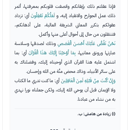
فإذا عقلتم ذلك بإيقانكم واتصفت قلوبكم بمعرفتها، أثمر
ذلك عمل الجوارح والانقياد إليه، و
لَعَلَّكُمْ تَعْقِلُونَ
أي: تزداد
عقولكم بتكرر المعاني الشريفة العالية، على أذهانكم،.
فتنتقلون من حال إلى أحوال أعلى منها وأكمل.
نَحْنُ نَقُصُّ عَلَيْكَ أَحْسَنَ الْقَصَصِ
وذلك لصدقها وسلاسة
عبارتها ورونق معانيها،
بِمَا أَوْحَيْنَا إِلَيْكَ هَذَا الْقُرْآنَ
أي: بما
اشتمل عليه هذا القرآن الذي أوحيناه إليك، وفضلناك به
على سائر الأنبياء، وذاك محض منَّة من الله وإحسان.
وَإِنْ كُنْتَ مِنْ قَبْلِهِ لَمِنَ الْغَافِلِينَ
أي: ما كنت تدري ما الكتاب
ولا الإيمان قبل أن يوحي الله إليك، ولكن جعلناه نورا نهدي
به من نشاء من عبادنا.
(١) زيادة من هامش: ب.