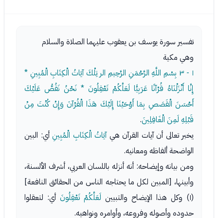
تفسير سورة يوسف بن يعقوب عليهما الصلاة والسلام
وهي مكية
١ - ٣
بِسْمِ اللَّهِ الرَّحْمَنِ الرَّحِيمِ الر تِلْكَ آيَاتُ الْكِتَابِ الْمُبِينِ *
إِنَّا أَنْزَلْنَاهُ قُرْآنًا عَرَبِيًّا لَعَلَّكُمْ تَعْقِلُونَ * نَحْنُ نَقُصُّ عَلَيْكَ
أَحْسَنَ الْقَصَصِ بِمَا أَوْحَيْنَا إِلَيْكَ هَذَا الْقُرْآنَ وَإِنْ كُنْتَ مِنْ
قَبْلِهِ لَمِنَ الْغَافِلِينَ
.
يخبر تعالى أن آيات القرآن هي
آيَاتُ الْكِتَابِ الْمُبِينِ
أي: البين
الواضحة ألفاظه ومعانيه.
ومن بيانه وإيضاحه: أنه أنزله باللسان العربي، أشرف الألسنة،
وأبينها، [المبين لكل ما يحتاجه الناس من الحقائق النافعة]
(١) وكل هذا الإيضاح والتبيين
لَعَلَّكُمْ تَعْقِلُونَ
أي: لتعقلوا
حدوده وأصوله وفروعه، وأوامره ونواهيه.