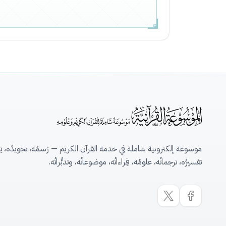
موسوعة إلكترونية شاملة في خدمة القرآن الكريم — رَسمُه، تجويدُه، تِلاو
تفسيرُه، ترجماتُه، علومُه، قِراءاتُه، موضوعاتُه، وتدبُّراتُه.