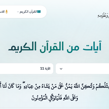
القرآن الكريم
الاس
آيات من القرآن الكريم
الآية 11
مِثْلُكُمْ وَلَٰكِنَّ اللَّهَ يَمُنُّ عَلَىٰ مَنْ يَشَاءُ مِنْ عِبَادِهِ ۖ وَمَا كَانَ لَنَا أَنْ
وَعَلَى اللَّهِ فَلْيَتَوَكَّلِ الْمُؤْمِنُونَ