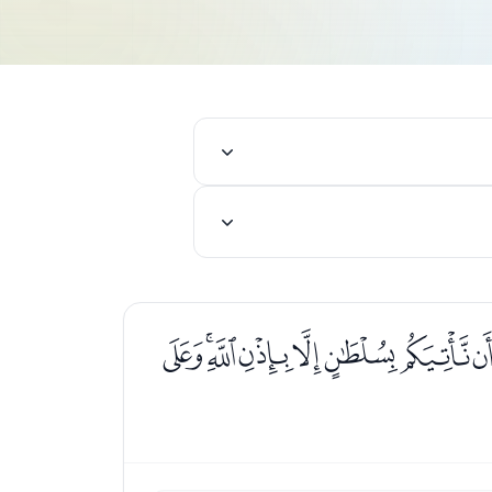
ﭥﭦﭧﭨﭩﭪﭫﭬ