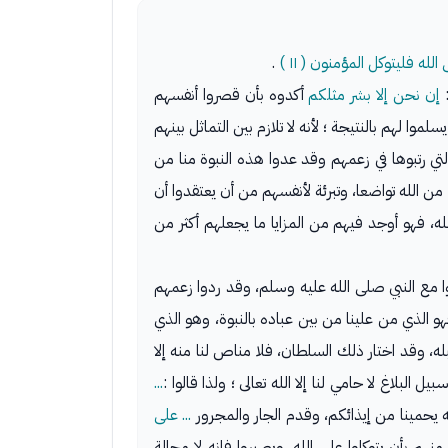
 فليتوكل المؤمنون ( ١١ )
.
إن نحن إلا بشر مثلكم
أكدوه بأن قصروا أنفسهم
ا لهم بالنتيجة ؛ لأنه لا تلازم بين التماثل بينهم
لتي رتبوها في زعمهم وقد عدوا هذه النبوة منا من
نه من الله تواضعا، وتبرئة لأنفسهم من أن يعتقدوا أن
له، فهو أوجد فيهم من المزايا ما يجعلهم أكثر من
علوا مع النبي صلى الله عليه وسلم، وقد ردوا زعمهم
، فهو الذي من علينا من بين عباده بالنبوة، وهو الذي
له، وقد اختار ذلك السلطان، فلا مناص لنا منه إلا
بلاغ لا حامي لنا إلا الله تعالى ؛ ولذا قالوا :
...
ه يحمينا من إيذائكم، وقدم الجار والمجرور
... على
نهم بأن يتوكلوا على الله، ويصبروا فإنه لا محالة