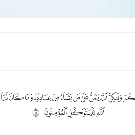
ﭚﭛﭜﭝﭞﭟﭠﭡﭢﭣﭤ
ﭭﭮﭯ
ﰊ