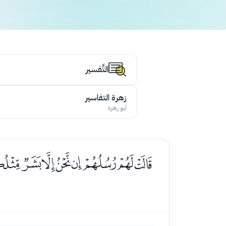
التَّفسير
زهرة التفاسير
أبو زهرة
ﭑﭒﭓﭔﭕﭖﭗﭘﭙ