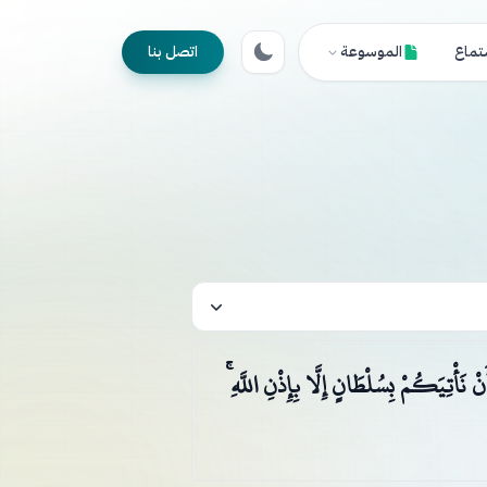
تماع
الموسوعة
اتصل بنا
 نَأْتِيَكُمْ بِسُلْطَانٍ إِلَّا بِإِذْنِ اللَّهِ ۚ