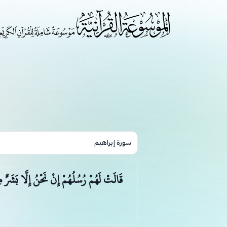
سورة إبراهيم
قَالَتْ لَهُمْ رُسُلُهُمْ إِنْ نَحْنُ إِلَّا بَشَرٌ 