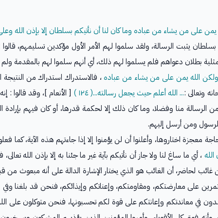
 على من يشاء من عباده وما كان لنا أن نأتيكم بسلطان إلا بإذن الله وعلى الله
 بسلطان يثبت الرسالة، ولقد سلموا لهم الأمر الأول مؤكدين تسليمهم، قالوا :
مثلية بطلان دعواهم فلم يسلموا لهم ذلك، أي أنهم سلموا لهم بالمقدمة ولم يسلمو
لكن الله يمن على من يشاء من عباده
، فالاستدراك استدراك من النتيجة ا
نه وتعالى :
... الله أعلم حيث يجعل رسالته...( ١٢٤ )
[ الأنعام ]، وقد قالوا : إ
من الرسالة منا وفضلا، وما كان ذلك إلا لحكمة قدرها، أو كان فيهم بإرادة ال
الرسول ومن أرسل إليهم.
لجاجة معجزة اختاروها، وأعلنوا أن لن يؤمنوا إلا إذا جاءتهم هذه الآية، كما ف
 الله
، أي ما ساغ لنا ولا جاز أن نأتيكم بآية غير ما جئنا به إلا بإذن الله تعالى
 من غائب لحاضر، أن الغائب هو الذي يختار الإشارة الدالة على أنه مبعوث من قب
رين على معارضتكم، ومقاومتكم، وإعناتكم وإيذائكم، فنحن قد بلغنا وفي سبيل ال
عتمدون في معاندتكم وإعانتكم على قوة لكم تحسبونها، فنحن متوكلون على الل
ه، وأنه فوق كل الأقوياء، وأمروا المؤمنين الذين يؤذيهم المشركون ويسخرون م