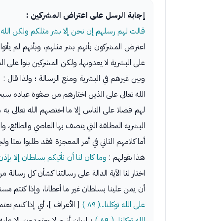
إجابة الرسل على اعتراض المشركين :
قالت لهم رسلهم إن نحن إلا بشر مثلكم ولكن الله يمن
اعترض المشركون بأنهم بشر مثلهم، وبأنهم لم يأتوا
على البشرية لا يعدونها، ولكن المشركين بنوا على ال
وبين غيرهم في البشرية ومنع الرسالة ؛ ولذا قال :
و
الله تعالى على الذين اختارهم من صفوة عباده سبحا
لهم فضلا على الناس إلا ما اختصهم الله تعالى به 
البشرية المطلقة التي يتصف بها العاصي والطائع، و
أما كلامهم الثاني في أمر المعجزة فقد طلبوا نعتا و
هذا بقولهم :
وما كان لنا أن نأتيكم بسلطان إلا بإذن
اختار لنا الآية الدالة على رسالتنا كشأن كل رسالة
أن يمن علينا بسلطان غير ما أعطانا، وإذا كنتم مستم
على الله توكلنا...( ٨٩ )
[ الأعراف ]، أي إذا كنتم ت
الله توكلنا...( ٨٩ )
؛ لبيان أنهم لا يعتمدون إلا علي