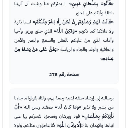
«فَأْتُونا بِسُلْطانٍ مُبِينٍ»
١٠ يميّزكم عنا ويثبت أن آلهتنا
باطلة وأنكم على الحق
«قالَتْ لَهُمْ رُسُلُهُمْ إِنْ نَحْنُ إِلَّا بَشَرٌ مِثْلُكُمْ»
لسنا بآلهة
ولا ملائكة كما ذكرتم
«وَلكِنَّ اللَّهَ»
الذي خلق ورزق وأحيا
وأمات الذي منّ عليكم بالعقل والسمع والبصر والأمن
والعافية والولد والجاه والرياسة
«يَمُنُّ عَلى مَنْ يَشاءُ مِنْ
عِبادِهِ»
صفحة رقم 275
برسالته إلى إرشاد خلقه لدينه رحمة بهم، ولئلا يقولوا ما جاءنا
من بشير ولا نذير
«وَما كانَ لَنا»
بصفتنا رسل الله
«أَنْ
نَأْتِيَكُمْ بِسُلْطانٍ»
قوة وبرهان ومعجزة نقسركم بها على
اتباعنا والإيمان بنا
«إِلَّا بِإِذْنِ اللَّهِ»
لأنا عاجزون مثلكم، ولولا