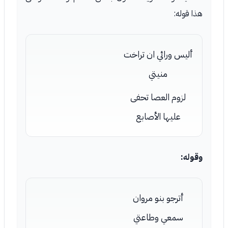
هذا قوله:
أليس ورائي ان تراخت
منيتي
لزوم العصا تحفى
عليها الأصابع
وقوله:
أترجو بنو مروان
سمعي وطاعتي