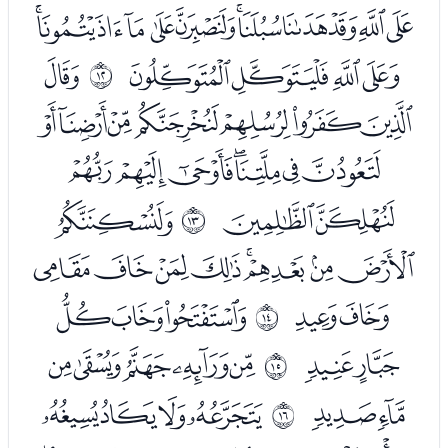
ﭵﭶﭷﭸﭹﭺﭻﭼﭽﭾﭿ
ﮀﮁﮂﮃ
ﮅ
ﰋ
ﮆﮇﮈﮉﮊﮋﮌ
ﮍﮎﮏﮐﮑﮒﮓ
ﮔﮕ
ﮗ
ﰌ
ﮘﮙﮚﮛﮜﮝﮞﮟ
ﮠﮡ
ﮣﮤﮥ
ﰍ
ﮦﮧ
ﮩﮪﮫﮬﮭ
ﰎ
ﮮﮯ
ﮱﯓﯔﯕ
ﰏ