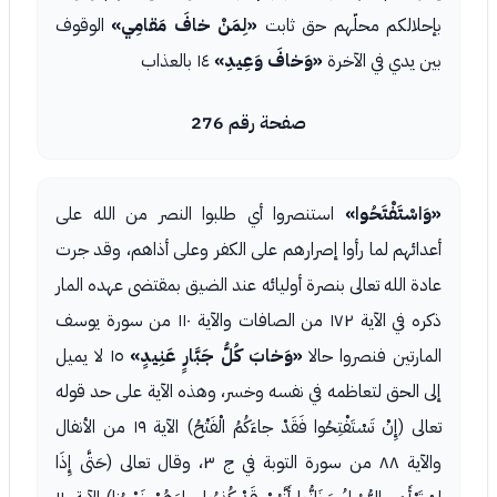
بإحلالكم محلّهم حق ثابت
«لِمَنْ خافَ مَقامِي»
الوقوف
بين يدي في الآخرة
«وَخافَ وَعِيدِ»
١٤ بالعذاب
صفحة رقم 276
«وَاسْتَفْتَحُوا»
استنصروا أي طلبوا النصر من الله على
أعدائهم لما رأوا إصرارهم على الكفر وعلى أذاهم، وقد جرت
عادة الله تعالى بنصرة أوليائه عند الضيق بمقتضى عهده المار
ذكره في الآية ١٧٢ من الصافات والآية ١١٠ من سورة يوسف
المارتين فنصروا حالا
«وَخابَ كُلُّ جَبَّارٍ عَنِيدٍ»
١٥ لا يميل
إلى الحق لتعاظمه في نفسه وخسر، وهذه الآية على حد قوله
تعالى (إِنْ تَسْتَفْتِحُوا فَقَدْ جاءَكُمُ الْفَتْحُ) الآية ١٩ من الأنفال
والآية ٨٨ من سورة التوبة في ج ٣، وقال تعالى (حَتَّى إِذَا