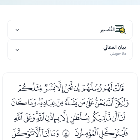
التَّفسير
بيان المعاني
ملا حويش
ﭑﭒﭓﭔﭕﭖﭗﭘ
ﭙﭚﭛﭜﭝﭞﭟﭠﭡﭢﭣ
ﭤﭥﭦﭧﭨﭩﭪﭫﭬﭭ
ﭮﭯ
ﭱﭲﭳﭴ
ﰊ