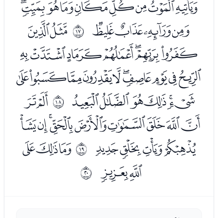
ﯖﯗﯘﯙﯚﯛﯜﯝﯞ
ﯟﯠﯡﯢ
ﯤﯥ
ﰐ
ﯦﯧﯨﯩﯪﯫﯬ
ﯭﯮﯯﯰﯱﯲﯳﯴﯵﯶ
ﯷﯸﯹﯺﯻﯼ
ﭑﭒ
ﰑ
ﭓﭔﭕﭖﭗﭘﭙﭚﭛ
ﭜﭝﭞﭟ
ﭡﭢﭣ
ﰒ
ﭤﭥ
ﰓ