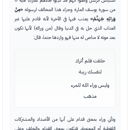
اسْتَيْأَسَ الرُّسُلُ وَظَنُّوا أَنَّهُمْ قَدْ كُذِبُوا جاءَهُمْ نَصْرُنا) الآية ١١٠
من سورة يوسف المارة وجزاء هذا المخالف لرسوله
«مِنْ
وَرائِهِ جَهَنَّمُ»
يعذب فيها في الآخرة لأنه قادم عليها غير
العذاب الذي حل به في الدنيا وقال (من ورائه) لأنها تكون
بعد موته لا مناص له منها فهو واردها حتما، قال:
حلفت فلم أترك
لنفسك ريبة
وليس وراء الله للمرء
مذهب
وتأتي وراء بمعنى قدام على أنها من الأضداد والمشتركات
اللفظية أو المعنوية، فتكون بمعنى القدام والخلف وعلى