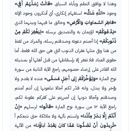
وهذا لا يوافق النظم ويأباه السياق
«قالَتْ رُسُلُهُمْ أَفِي»
وجود
«اللَّهِ شَكٌّ»
استفهام إنكاري، أي أتنكرون وجود الإله
«فاطِرِ السَّماواتِ وَالْأَرْضِ»
وخالق ما فيهما وبينهما الذي
«يَدْعُوكُمْ»
للإيمان به والتصديق برسله
«لِيَغْفِرَ لَكُمْ مِنْ
ذُنُوبِكُمْ»
إذا أجبتم دعوته وصدقتم رسله، والمراد من لفظ
من هنا وفي مثلها غفران الذنوب التي هي حق الله فقط، أما
حقوق العباد فلا تغفر إلا بإسقاطها من قبل أهلها أو بمشيئه
الله القادر على إرضاء خصومهم، راجع الآية الثانية من سورة
نوح المارة
«وَيُؤَخِّرَكُمْ إِلى أَجَلٍ مُسَمًّى»
عنده لا يقدم ولا
يؤخر ولا يبدل، وانه قدّر لكم آجالا تبلغونها إن أنتم آمنتم
وصدقتم وآجالا دونها إن أصررتم على كفركم عقوبة لكم،
راجع الآية ١٢ من سورة نوح المارة
«قالُوا»
لرسلهم
«إِنْ
أَنْتُمْ إِلَّا بَشَرٌ مِثْلُنا»
ولستم بآلهة ولا ملائكة حتى نتبعكم أ
«تُرِيدُونَ أَنْ تَصُدُّونا عَمَّا كانَ يَعْبُدُ آباؤُنا»
من الآلهة