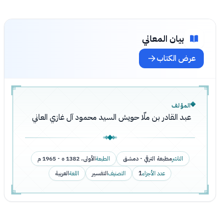
بيان المعاني
عرض الكتاب
المؤلف
عبد القادر بن ملّا حويش السيد محمود آل غازي العاني
الناشر
مطبعة الترقي - دمشق
الطبعة
الأولى، 1382 ه - 1965 م
عدد الأجزاء
1
التصنيف
التفسير
اللغة
العربية