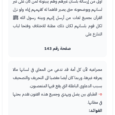
أولى من إرساله بلسان غيرهم وهم يبينونه لمن كان على غير
لسانهم ويوضحونه حتى يصير فاهما له كفهمهم إياه ولو نزل
القرآن بجميع لغات من أرسل إليهم وبينه رسول الله ﷺ
لكل قوم بلسانهم لكان ذلك مظنة للاختلاف وفتحا لباب
التنازع على
صفحة رقم 143
مصراعيه لأن كل أمة قد تدعي من المعاني في لسانها مالا
يعرفه غيرها، وربما كان أيضا مفضيا الى التحريف والتصحيف
بسبب الدعاوى الباطلة التي يقع فيها المتعصبون.
٥-
الطباق بين يضل ويهدي وجميع هذه الفنون تقدم بحثها
في مظانها.
الفوائد: