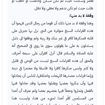
تقصر وسكنت حيث لم تكن تسكن وأدغمت أو أخفت أو
نقلت حيث لم تكن تدغم ولا تخفي ولا تنقل.
وقفة لا بد منها:
وهنا وقفة لا بد منها ذلك أن قوما من رجال الدين فهموا أن
هذه القراءات السبع متواترة عن النبي نزل بها جبريل على
قلبه فمنكرها كافر في غير شك ولا ريبة ولم يوفقوا الى دليل
يستدلون به على ما يقولون سوى ما روي في الصحيح أنه
عليه الصلاة والسلام قال: أنزل القرآن على سبعة أحرف،
والحق أن هذه القراءات السبع ليست من الوحي في قليل
ولا كثير وليس منكرها كافرا ولا فاسقا ولا مغتمزا في دينه
وإنما قراءات مصدرها اللهجات واختلافها، للناس أن يجادلوا
فيها وأن ينكروا بعضها ويقبلوا بعضها وقد جادلوا فيها
بالفعل وتماروا وخطأ فيها بعضهم بعضا ولم نعرف أن أحدا
من المسلمين كفّر أحدا لشيء من هذا، وليست هذا