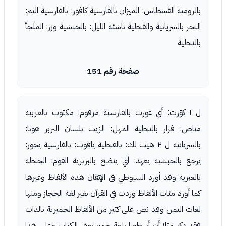
بالرومية القسطاس: الميزان بالفارسية كافور: بالفارسية اليم:
البحر بالسريانية والقبطية ناشئة الليل: بالحبشية وزر: الملجأ
بالنبطية
صفحة رقم 151
ل ١ كوّرت: أي غورت بالفارسية مرقوم: مكتوب بالعربية
مناص: فرار بالنبطية المهل: الزيت بلسان البربر هونا:
بالسريانية ل ٢ هيت لك: بالقبطية ياقوت: بالفارسية يحور:
يرجع بالحبشية يعهد: أي ينضج بالبربرية الفوم: الحنطة
بالعبرية وقد أورد السيوطي في الإتقان هذه الألفاظ وغيرها
كما أورد مئات الألفاظ وردت في القرآن بغير لغة الحجاز ومنها
لغات اليمن وقد نص على كثير من الألفاظ الحميرية بالذات
فقد ذكر مثلا أن أسطورا بلغة حمير تعني الكتاب وعلى هذا