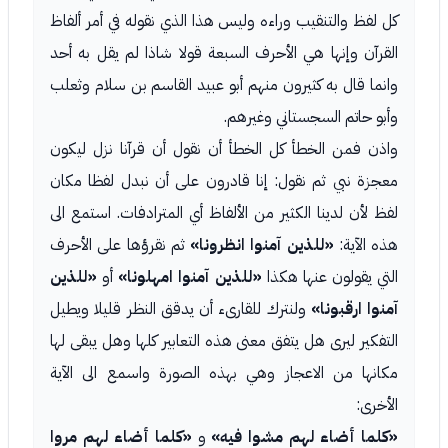
كل لفظ والتنقيب وراءه وليس هذا الذي نقوله في أمر ألفاظ
القرآن وإنها هي الأحرف السبعة قولا شاذا لم يقل به أحد
وانما قال به كثيرون منهم أبو عبيد القاسم بن سلام وثعلب
وأبو حاتم السجستاني وغيرهم.
واذن فمن الخطأ كل الخطأ أن نقول أن قرآنا نزل ليكون
معجزة نبي ثم نقول: إنا قادرون على أن نبدل لفظا مكان
لفظ لأن لدينا الكثير من الألفاظ أي المترادفات. استمع الى
هذه الآية:
«للذين آمنوا انظرونا»
ثم نقرؤها على الأحرف
التي يقولون عنها هكذا
«للذين آمنوا امهلونا»
أو
«للذين
آمنوا ارقبونا»
ولنترك للقارىء أن يدقق النظر قليلا ويطيل
التفكير ليرى هل يتفق معنى هذه التعابير كلها وهل يبقى لها
مكانها من الاعجاز وهي بهذه الصورة واسمع الى الآية
الأخرى:
«كلما أضاء لهم مشوا فيه»
و
«كلما أضاء لهم مروا