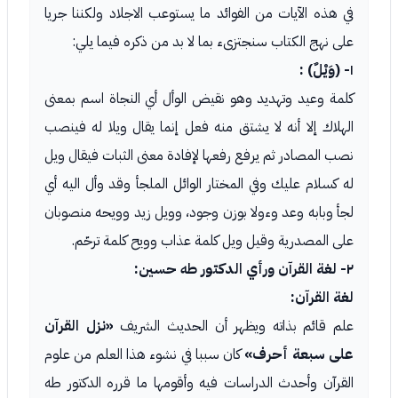
في هذه الآيات من الفوائد ما يستوعب الاجلاد ولكننا جريا
على نهج الكتاب سنجتزىء بما لا بد من ذكره فيما يلي:
١- (وَيْلٌ) :
كلمة وعيد وتهديد وهو نقيض الوأل أي النجاة اسم بمعنى
الهلاك إلا أنه لا يشتق منه فعل إنما يقال ويلا له فينصب
نصب المصادر ثم يرفع رفعها لإفادة معنى الثبات فيقال ويل
له كسلام عليك وفي المختار الوائل الملجأ وقد وأل اليه أي
لجأ وبابه وعد وءولا بوزن وجود، وويل زيد وويحه منصوبان
على المصدرية وقيل ويل كلمة عذاب وويح كلمة ترحّم.
٢- لغة القرآن ورأي الدكتور طه حسين:
لغة القرآن:
علم قائم بذاته ويظهر أن الحديث الشريف
«نزل القرآن
على سبعة أحرف»
كان سببا في نشوء هذا العلم من علوم
القرآن وأحدث الدراسات فيه وأقومها ما قرره الدكتور طه