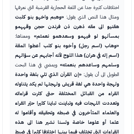
اختلافات كثيرة جدا عن اللغة الحجازية القرشية التي نعرفها
ومثال هذا النص الذي يقول:
«وهبم واخهو بنو كلبت
هقنيو الى مقه ذهرن ذن فرندن حجن وقههمو
بمسألهو لو فيهمو وسعدهمو نعمتم»
ومعناها:
«وهاب (اسم رجل) وأخوه بنو كلب أعطوا المقة
(اسم إله في هران) هذا اللوح لأنه أجابهم عن سؤالهم
وسلمهم وساعدهم بنعمته»
ويمضي في هذا البحث
الطويل الى أن يقول:
«إن القرآن الذي تلي بلغة واحدة
ولهجة واحدة هي لغة قريش ولهجتها لم يكد يتناوله
القراء من القبائل المختلفة حتى كثرت قراءاته
وتعددت اللهجات فيه وتباينت تباينا كثيرا حيّر القراء
والعلماء المتأخرون في ضبطه وتحقيقه وأقاموا له
علما أو علوما خاصة ولسنا نشير هنا الى هذه
القراءات التي تختلف فيما بينها اختلافا كثيرا في ضبط