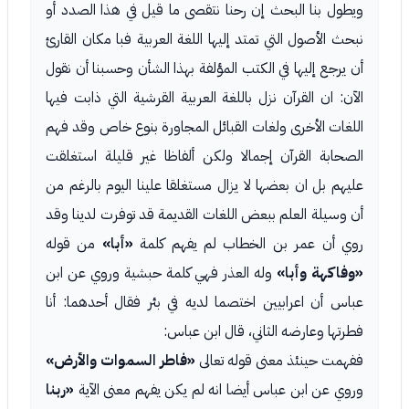
ويطول بنا البحث إن رحنا نتقصى ما قيل في هذا الصدد أو
نبحث الأصول التي تمتد إليها اللغة العربية فبا مكان القارئ
أن يرجع إليها في الكتب المؤلفة بهذا الشأن وحسبنا أن نقول
الآن: ان القرآن نزل باللغة العربية القرشية التي ذابت فيها
اللغات الأخرى ولغات القبائل المجاورة بنوع خاص وقد فهم
الصحابة القرآن إجمالا ولكن ألفاظا غير قليلة استغلقت
عليهم بل ان بعضها لا يزال مستغلقا علينا اليوم بالرغم من
أن وسيلة العلم ببعض اللغات القديمة قد توفرت لدينا وقد
روي أن عمر بن الخطاب لم يفهم كلمة
«أبا»
من قوله
«وفاكهة وأبا»
وله العذر فهي كلمة حبشية وروي عن ابن
عباس أن اعرابيين اختصما لديه في بئر فقال أحدهما: أنا
فطرتها وعارضه الثاني، قال ابن عباس:
ففهمت حينئذ معنى قوله تعالى
«فاطر السموات والأرض»
وروي عن ابن عباس أيضا انه لم يكن يفهم معنى الآية
«ربنا