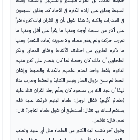
حقيقة العدد، بل المراد التيسير والتسهيل والسعة ولفظ
السبعة يطلق على ارادة الكثرة في الآحاد كما يطلق السبعون
في العشرات ولكنه ردّ هذا القول بأن في القرآن آيات كثيرة تقرأ
على أكثر من سبعة أوجه ومنها ما يقرأ على أقل ومنها ما
تغيرت حركته ولم يتغير معناه ولا صورته (مادة اللفظ) ومنها
ما ذكره الطبري من اختلاف الألفاظ واتفاق المعاني وذكر
الطحاوي أن ذلك كان رخصة لما كان يتعسر على كثير منهم
التلاوة بلفظ واحد لعدم علمهم بالكتابة والضبط وإتقان
الخط ثم نسخ بزوال العذر وتيسر الكتابة والحفظ وضرب مثلا
لهذا أن عبد الله بن مسعود كان يعلّم رجلا القرآن فتلا عليه
(طَعامُ الْأَثِيمِ) فقال الرجل: طعام اليثيم فردّها عليه فلم
يستقم لسانه بها فقال: أتستطيع أن تقول طعام الفاجر؟ قال:
نعم، قال: فافعل.
وقول آخر ذهب اليه الكثير من العلماء مثل أبي عبيد وثعلب