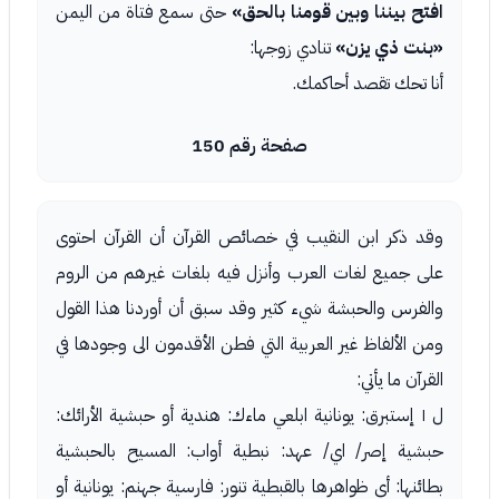
افتح بيننا وبين قومنا بالحق»
حتى سمع فتاة من اليمن
«بنت ذي يزن»
تنادي زوجها:
أنا تحك تقصد أحاكمك.
صفحة رقم 150
وقد ذكر ابن النقيب في خصائص القرآن أن القرآن احتوى
على جميع لغات العرب وأنزل فيه بلغات غيرهم من الروم
والفرس والحبشة شيء كثير وقد سبق أن أوردنا هذا القول
ومن الألفاظ غير العربية التي فطن الأقدمون الى وجودها في
القرآن ما يأتي:
ل ١ إستبرق: يونانية ابلعي ماءك: هندية أو حبشية الأرائك:
حبشية إصر/ اي/ عهد: نبطية أواب: المسيح بالحبشية
بطائنها: أي ظواهرها بالقبطية تنور: فارسية جهنم: يونانية أو