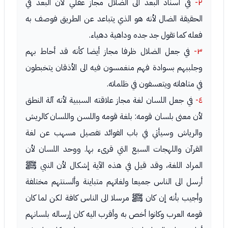
٢-
في اسناد البعد الى الضلال مجاز عقلي لأن البعد في
الحقيقة الضال لأنه هو الذي يتباعد عن الطريق فوصف به
فعله كما تقول جد جده وداهية دهياء.
٣-
في جعل الضلال ظرفا مجاز أيضا كأنه قد أحاط بهم
وجلببهم بسوادة فهم منغمسون فيه الى الأذقان يتخبطون
في متاهاته ويتعسفون في ظلماته.
٤-
في جعل اللسان لغة مجاز علاقته السببية لأنه آلة النطق
لأن معنى بلسان قومه: بلغة قومه واللسن واللسان كالريش
والرياش وسيأتي في باب الفوائد تفصيل مسهب عن لغة
القرآن واللهجات السبع التي قرىء بها. ووحد اللسان لأن
المراد اللغة، وقد قيل في هذه الآية إشكال لأن النبي ﷺ
أرسل الى الناس جميعا ولغاتهم متباينة وألسنتهم مختلفة
وأجيب بأنه إن كان ﷺ مرسلا الى الناس كافة لكن لما كان
قومه العرب وكانوا أخص به وأقرب اليه كان إرساله بلسانهم