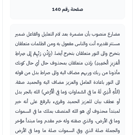
صفحة رقم 140
مضارع منصوب بأن مضمرة بعد لام التعليل والفاعل ضمير
مستتر تقديره أنت والناس مفعول به ومن الظلمات متعلقان
بتخرج والى النور متعلقان بتخرج أيضا. (بِإِذْنِ رَبِّهِمْ إِلى صِراطِ
الْعَزِيزِ الْحَمِيدِ) بإذن متعلقان بمحذوف حال أي حال كونك
مأذونا من ربك وربهم مضاف اليه والى صراط بدل من قوله
الى النور باعادة العامل والعزيز مضاف اليه والحميد صفة.
(اللَّهِ الَّذِي لَهُ ما فِي السَّماواتِ وَما فِي الْأَرْضِ) الله بالجر بدل
أو عطف بيان للعزيز الحميد وقرىء بالرفع على أنه خير
لمبتدأ محذوف أي هو الله المتصف بملك ما في السموات
وما في الأرض، والذي صفته وله خبر مقدم وما مبتدأ مؤخر
والجملة صلة الذي وفي السموات صلة ما وما في الأرض