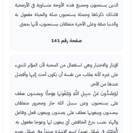
الذين يستحبون وجميع هذه الأوجه متساوية في الأرجحية
فلذلك ذكرناها وجملة يستحبون صلة والحياة مفعول به
والدنيا صفة وعلى الآخرة متعلقان بيستحبون، لأنها بمعنى
صفحة رقم 141
الإيثار والاختيار وهي استفعال من المحبة لأن المؤثر للشيء
على غيره كأنه يطلب من نفسه أن يكون أحبّ إليها وأفضل
عندها من الآخر.
(وَيَصُدُّونَ عَنْ سَبِيلِ اللَّهِ وَيَبْغُونَها عِوَجاً) ويصدون عطف
على يستحبون وعن سبيل الله جار ومجرور متعلقان
بيصدون ويبغونها عطف على يصدون ويبغون فعل وفاعل
والهاء نصب بنزع الخافض أي يبغون لها وعوجا مفعول به.
(أُولئِكَ فِي ضَلالٍ بَعِيدٍ) اسم الاشارة مبتدأ وفي ضلال خبره