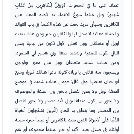
عطف على ما في السموات. (وَوَيْلٌ لِلْكافِرِينَ مِنْ عَذابٍ
شَدِيدٍ) ويل مبتدأ سوغ الابتداء به قصد الدعاء على
الكافرين وسيأتي مزيد بحث عن هذه الكلمة في باب الفوائد
والجملة دعائية لا محل لها وللكافرين خبر ومن عذاب نعت
لويل أو متعلقان بويل فعلى الأول تكون من بيانية وعلى
الثاني تكون للتعدية وشديد صفة وفي تفسير أبي السعود:
ومن عذاب شديد متعلقان بويل على معنى يولولون
ويضجون منه قائلين يا ويلاه كقوله دعوا هنالك ثبورا، ومنع
أبو حيان تعليقها بويل قال: «ومن عذاب شديد في موضع
الصفة لويل ولا يضير الفصل بالخبر بين الصفة والموصوف
ولا يجوز أن يكون متعلقا بويل لأنه مصدر ولا يجوز الفصل
بين المصدر وما يتعلق به الخبر. (الَّذِينَ يَسْتَحِبُّونَ الْحَياةَ
الدُّنْيا عَلَى الْآخِرَةِ) الذين نعت للكافرين أو مبتدأ خبره جملة
أولئك في ضلال بعيد الآتية أو خبر لمبتدأ محذوف أي هم