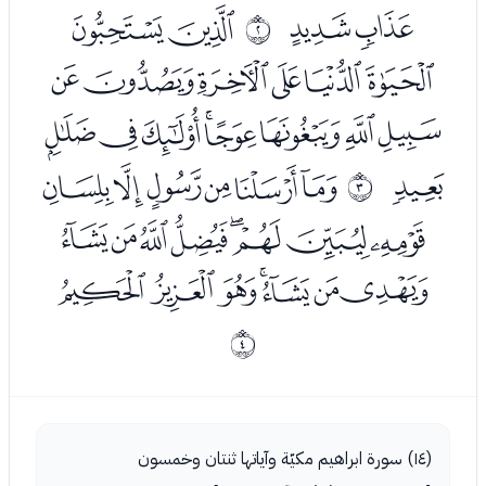
ﮁﮂ
ﮄﮅ
ﰁ
ﮆﮇﮈﮉﮊﮋ
ﮌﮍﮎﮏﮐﮑﮒﮓ
ﮔ
ﮖﮗﮘﮙﮚﮛ
ﰂ
ﮜﮝﮞﮟﮠﮡﮢﮣ
ﮤﮥﮦﮧﮨﮩﮪ
ﰃ
(١٤) سورة ابراهيم مكيّة وآياتها ثنتان وخمسون