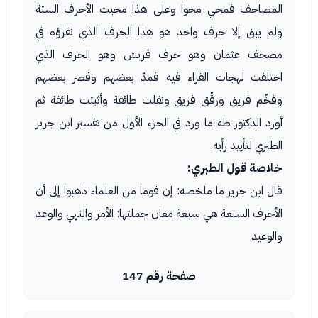
المصاحف فمحي محوا وعلى هذا محيت الأحرف الستة
ولم يبق إلا حرف واحد هو هذا الحرف الذي نقرؤه في
مصحف عثمان وهو حرف قريش وهو الحرف الذي
اختلفت لهجات القراء فيه فمدّ بعضهم وقصر بعضهم
وفخّم فريق ورقّق فريق ونقلت طائفة وأثبتت طائفة ثم
أورد الدكتور طه ما ورد في الجزء الأول من تفسير ابن جرير
الطبري لتأييد رأيه.
خلاصة قول الطبري:
قال ابن جرير ما ملخصه: إن قوما من العلماء ذهبوا إلى أن
الأحرف السبعة هي سبعة معان جملتها: الأمر والنهي والوعد
والوعيد
صفحة رقم 147