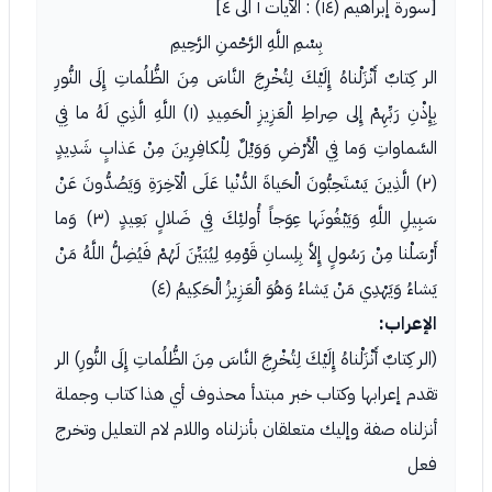
[سورة إبراهيم (١٤) : الآيات ١ الى ٤]
بِسْمِ اللَّهِ الرَّحْمنِ الرَّحِيمِ
الر كِتابٌ أَنْزَلْناهُ إِلَيْكَ لِتُخْرِجَ النَّاسَ مِنَ الظُّلُماتِ إِلَى النُّورِ
بِإِذْنِ رَبِّهِمْ إِلى صِراطِ الْعَزِيزِ الْحَمِيدِ (١) اللَّهِ الَّذِي لَهُ ما فِي
السَّماواتِ وَما فِي الْأَرْضِ وَوَيْلٌ لِلْكافِرِينَ مِنْ عَذابٍ شَدِيدٍ
(٢) الَّذِينَ يَسْتَحِبُّونَ الْحَياةَ الدُّنْيا عَلَى الْآخِرَةِ وَيَصُدُّونَ عَنْ
سَبِيلِ اللَّهِ وَيَبْغُونَها عِوَجاً أُولئِكَ فِي ضَلالٍ بَعِيدٍ (٣) وَما
أَرْسَلْنا مِنْ رَسُولٍ إِلاَّ بِلِسانِ قَوْمِهِ لِيُبَيِّنَ لَهُمْ فَيُضِلُّ اللَّهُ مَنْ
يَشاءُ وَيَهْدِي مَنْ يَشاءُ وَهُوَ الْعَزِيزُ الْحَكِيمُ (٤)
الإعراب:
(الر كِتابٌ أَنْزَلْناهُ إِلَيْكَ لِتُخْرِجَ النَّاسَ مِنَ الظُّلُماتِ إِلَى النُّورِ) الر
تقدم إعرابها وكتاب خبر مبتدأ محذوف أي هذا كتاب وجملة
أنزلناه صفة وإليك متعلقان بأنزلناه واللام لام التعليل وتخرج
فعل