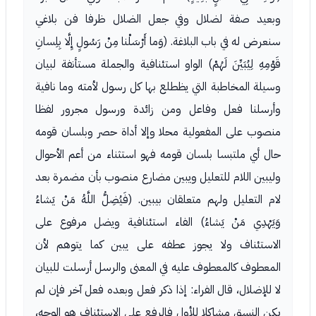
وبعيد صفة لضلال وفي جعل الضلال ظرفا فن بلاغي
سنعرض له في باب البلاغة. (وَما أَرْسَلْنا مِنْ رَسُولٍ إِلَّا بِلِسانِ
قَوْمِهِ لِيُبَيِّنَ لَهُمْ) الواو استئنافية والجملة مستأنفة لبيان
وسيلة المخاطبة التي يظطلع بها كل رسول لأمته وما نافية
وأرسلنا فعل وفاعل ومن زائدة ورسول مجرور لفظا
منصوب على المفعولية محلا وإلا أداة حصر وبلسان قومه
حال أي ملتبسا بلسان قومه فهو استثناء من أعم الأحوال
وليبين اللام للتعليل ويبين مضارع منصوب بأن مضمرة بعد
لام التعليل ولهم متعلقان بيبين. (فَيُضِلُّ اللَّهُ مَنْ يَشاءُ
وَيَهْدِي مَنْ يَشاءُ) الفاء استئنافية ويضل مرفوع على
الاستئناف ولا يجوز عطفه على يبين كما يتوهم لأن
المعطوف كالمعطوف عليه في المعنى والرسل أرسلت للبيان
لا للإضلال، قال الفراء: إذا ذكر فعل وبعده فعل آخر فإن لم
يكن النسق مشاكلا للأول فالرفع على الاستئناف هو الوجه،