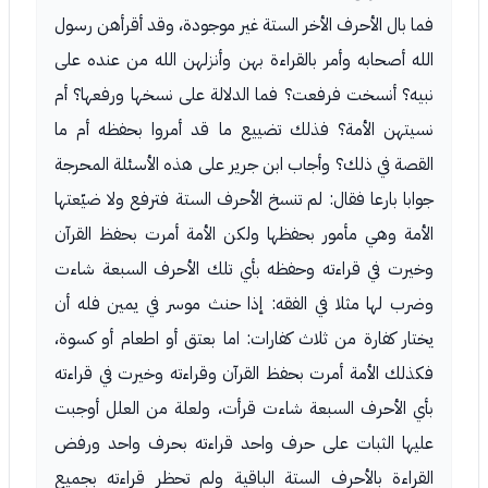
فما بال الأحرف الأخر الستة غير موجودة، وقد أقرأهن رسول
الله أصحابه وأمر بالقراءة بهن وأنزلهن الله من عنده على
نبيه؟ أنسخت فرفعت؟ فما الدلالة على نسخها ورفعها؟ أم
نسيتهن الأمة؟ فذلك تضييع ما قد أمروا بحفظه أم ما
القصة في ذلك؟ وأجاب ابن جرير على هذه الأسئلة المحرجة
جوابا بارعا فقال: لم تنسخ الأحرف الستة فترفع ولا ضيّعتها
الأمة وهي مأمور بحفظها ولكن الأمة أمرت بحفظ القرآن
وخيرت في قراءته وحفظه بأي تلك الأحرف السبعة شاءت
وضرب لها مثلا في الفقه: إذا حنث موسر في يمين فله أن
يختار كفارة من ثلاث كفارات: اما بعتق أو اطعام أو كسوة،
فكذلك الأمة أمرت بحفظ القرآن وقراءته وخيرت في قراءته
بأي الأحرف السبعة شاءت قرأت، ولعلة من العلل أوجبت
عليها الثبات على حرف واحد قراءته بحرف واحد ورفض
القراءة بالأحرف الستة الباقية ولم تحظر قراءته بجميع