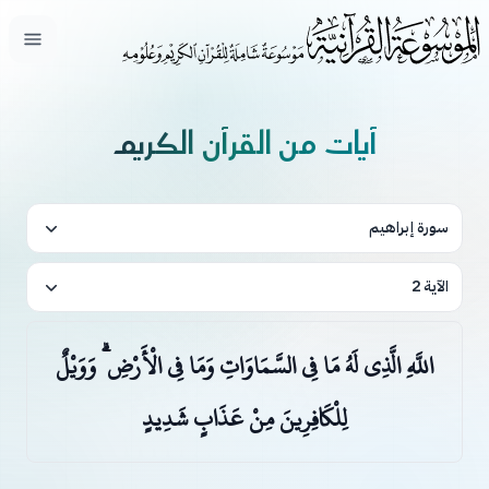
فتح ال
آيات من القرآن الكريم
سورة إبراهيم
الآية 2
اللَّهِ الَّذِي لَهُ مَا فِي السَّمَاوَاتِ وَمَا فِي الْأَرْضِ ۗ وَوَيْلٌ
لِلْكَافِرِينَ مِنْ عَذَابٍ شَدِيدٍ