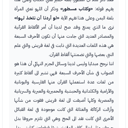
يفهم قوله:
«وكتاب مسطور»
وذكر أن اللهو تعني المرأة
بلغة اليمن وعلى هذا تفهم الآية
«لو أردنا أن نتخذ لهوا»
ترى ما الذي يمنع وقد صح لدينا أن أمر الألفاظ القرآنية
والمصادر العديد التي جاءت منها أن تكون الأحرف السبعة
هي هذه اللغات العديدة التي ذابت في لغة قريش والتي علم
النبي بعضها والتي تضمنتها ألفاظ القرآن.
اننا نرجح مبدئيا وليس لدينا وسائل الجزم النهائي أن هذا هو
الصواب في شأن الأحرف السبعة فهي تشير الى ألفاظ كثيرة
من لغات عدة استعملها القرآن منها الفارسية واليونانية
والآرامية والكلدانية والحبشية والحميرية والعبرية والسريانية
والمصرية وكلها أضيفت الى لغة قريش فقوت من شأنها
وأزالت الركاكة والغثاثة التي كانت موجودة في لغة القبائل
الأخرى التي كانت تفد الى الحج وهي التي تلتزم حروفا بدل
حروف مثل ابدال كاف المؤنث شيئا فيقولون كتابش بدل