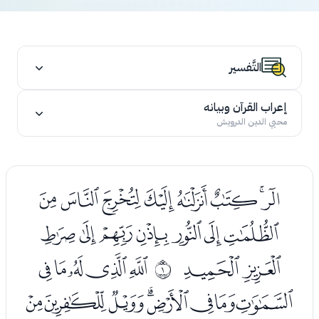
التَّفسير
إعراب القرآن وبيانه
محيي الدين الدرويش
ﭢﭣﭤﭥﭦﭧﭨﭩ
ﭪﭫﭬﭭﭮﭯﭰ
ﭱﭲ
ﭴﭵﭶﭷﭸ
ﰀ
ﭹﭺﭻﭼﭽﭾﭿﮀ