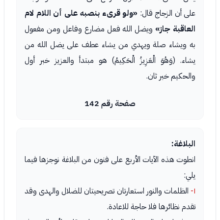
على أن الزجاج قال:
«ولو قرىء بنصبه على أن اللام لام
العاقبة جاز»
ويضل الله فعل مضارع وفاعل ومن مفعول
به ويشاء صلة ويهدي من يشاء عطف على يضل الله من
يشاء. (وَهُوَ الْعَزِيزُ الْحَكِيمُ) هو مبتدأ والعزيز خبر أول
والحكيم خبر ثان.
صفحة رقم 142
البلاغة:
انطوت هذه الآيات الأربع على فنون من البلاغة نوجزها فيما
يلي:
١-
الظلمات والنور استعارتان تصريحيتان للضلال والهدى وقد
تقدم نظائرها فلا حاجة للاعادة.