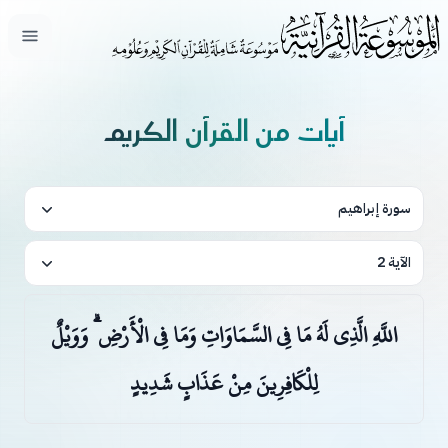
فتح ال
آيات من القرآن الكريم
سورة إبراهيم
الآية 2
اللَّهِ الَّذِي لَهُ مَا فِي السَّمَاوَاتِ وَمَا فِي الْأَرْضِ ۗ وَوَيْلٌ
لِلْكَافِرِينَ مِنْ عَذَابٍ شَدِيدٍ