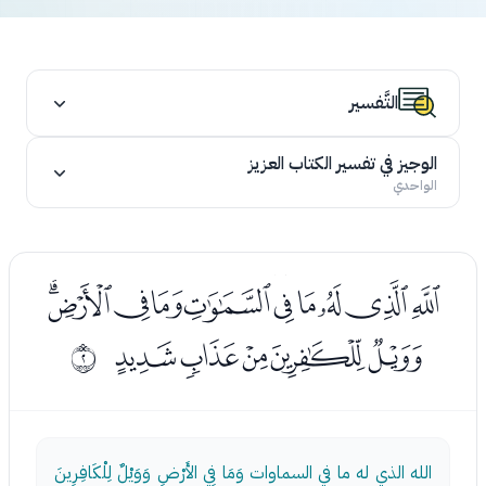
التَّفسير
الوجيز في تفسير الكتاب العزيز
الواحدي
ﭴﭵﭶﭷﭸﭹﭺﭻﭼﭽ
ﭾﭿﮀﮁﮂ
ﰁ
الله الذي له ما في السماوات وَمَا فِي الأَرْضِ وَوَيْلٌ لِلْكَافِرِينَ