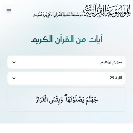
فتح ال
آيات من القرآن الكريم
سورة إبراهيم
الآية 29
جَهَنَّمَ يَصْلَوْنَهَا ۖ وَبِئْسَ الْقَرَارُ