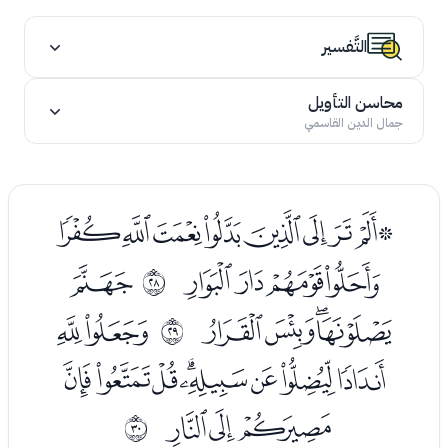
التَّفسير
محاسن التأويل
جمال الدين القاسمي
ﮂﮃﮄﮅﮆﮇﮈﮉﮊ
ﮋﮌﮍﮎ
ﮐ
ﰛ
ﮑﮒﮓﮔ
ﮖﮗ
ﰜ
ﮘﮙﮚﮛﮜﮝﮞﮟ
ﮠﮡﮢ
ﰝ