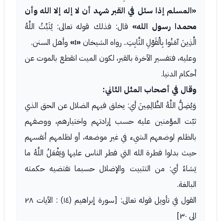
«المسلم إذا سئل في القبر شهد أن لا إله إلا الله وأن
محمدا رسول الله»
قال: فذلك قوله تعالى: يُثَبِّتُ اللَّهُ
الَّذِينَ آمَنُوا بِالْقَوْلِ الثَّابِتِ.. رواه الشيخان
«١»
وأهل السنن.
وعليه، فتفسير الآخرة بالقبر، لكون الميت انقطع بالموت عن
أحكام الدنيا.
وقال في أصحاب المثل الثاني:
وَيُضِلُّ اللَّهُ الظَّالِمِينَ أي: يخلق فيهم الضلال عن الحق الذي
ثبّت المؤمنين عليه حسب إرادتهم واختيارهم، ووصفهم
بالظلم لوضعهم الشيء في غير موضعه، أو لظلمهم أنفسهم
حيث بدلوا فطرة الله التي فطر الناس عليها وَيَفْعَلُ اللَّهُ ما
يَشاءُ أي: من التثبيت والإضلال حسبما تقتضيه حكمته
البالغة.
القول في تأويل قوله تعالى: [سورة إبراهيم (١٤) : الآيات ٢٨
الى ٣٠]