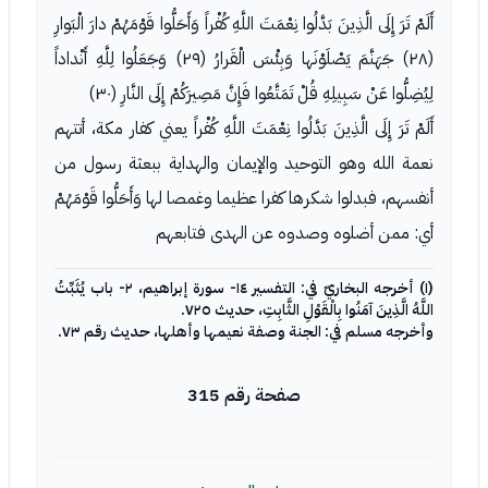
أَلَمْ تَرَ إِلَى الَّذِينَ بَدَّلُوا نِعْمَتَ اللَّهِ كُفْراً وَأَحَلُّوا قَوْمَهُمْ دارَ الْبَوارِ
(٢٨) جَهَنَّمَ يَصْلَوْنَها وَبِئْسَ الْقَرارُ (٢٩) وَجَعَلُوا لِلَّهِ أَنْداداً
لِيُضِلُّوا عَنْ سَبِيلِهِ قُلْ تَمَتَّعُوا فَإِنَّ مَصِيرَكُمْ إِلَى النَّارِ (٣٠)
أَلَمْ تَرَ إِلَى الَّذِينَ بَدَّلُوا نِعْمَتَ اللَّهِ كُفْراً يعني كفار مكة، أتتهم
نعمة الله وهو التوحيد والإيمان والهداية ببعثة رسول من
أنفسهم، فبدلوا شكرها كفرا عظيما وغمصا لها وَأَحَلُّوا قَوْمَهُمْ
أي: ممن أضلوه وصدوه عن الهدى فتابعهم
(١) أخرجه البخاريّ في: التفسير ١٤- سورة إبراهيم، ٢- باب يُثَبِّتُ
اللَّهُ الَّذِينَ آمَنُوا بِالْقَوْلِ الثَّابِتِ، حديث ٧٢٥.
وأخرجه مسلم في: الجنة وصفة نعيمها وأهلها، حديث رقم ٧٣.
صفحة رقم 315