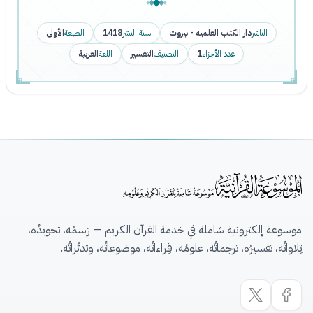
الناشر
دار الكتب العلميه - بيروت
سنة النشر
1418
الطبعة
الأولى
عدد الأجزاء
1
التصنيف
التفسير
اللغة
العربية
موسوعة إلكترونية شاملة في خدمة القرآن الكريم — رَسمُه، تجويدُه،
تِلاواتُه، تفسيرُه، ترجماتُه، علومُه، قِراءاتُه، موضوعاتُه، وتدبُّراتُه.