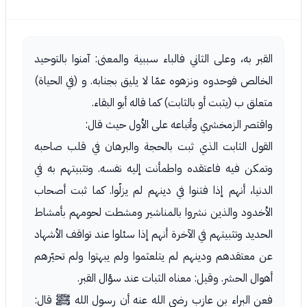
القبر به، وعلى الثاني فالباء سببية والمعنى: آمنوا بالتوحيد
الخالص فوحدوه ونزهوه عمّا لا يليق بجنابه. و (في الحياة)
متعلق ب (يثبت أو بالثابت) كما قاله أبو البقاء.
واقتصر الزمخشري وأتباعه على الأول حيث قال:
القول الثابت الذي ثبت بالحجة والبرهان في قلب صاحبه
وتمكن فيه فاعتقده واطمأنت إليه نفسه. وتثبيتهم به في
الدنيا، أنهم إذا فتنوا في دينهم لم يزلّوا. كما ثبت أصحاب
الأخدود والذين نشروا بالمناشير ومشطت لحومهم بأمشاط
الحديد وتثبيتهم في الآخرة أنهم إذا سئلوا عند تواقف الأشهاد
عن معتقدهم ودينهم لم يتلعثموا ولم يبهتوا ولم تحيّرهم
أهوال الحشر. وقيل: معناه الثبات عند سؤال القبر.
فعن البراء بن عازب رضي الله عنه أن رسول الله ﷺ قال: