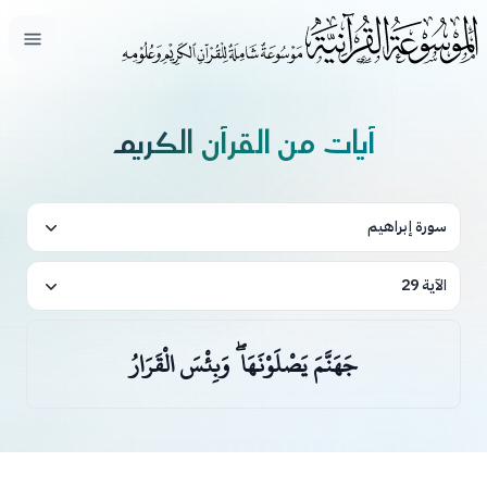
فتح ال
آيات من القرآن الكريم
سورة إبراهيم
الآية 29
جَهَنَّمَ يَصْلَوْنَهَا ۖ وَبِئْسَ الْقَرَارُ