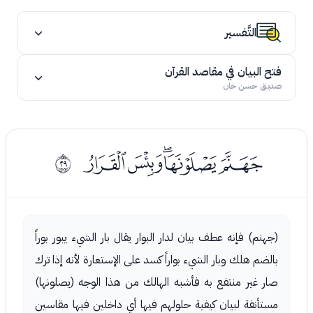
التَّفسير
فتح البيان في مقاصد القرآن
صديق حسن خان
ﮐﮑﮒﮓﮔ
ﰜ
(جهنم) فإنه عطف بيان لدار البوار يقال بار الشيء يبور بوراً
بالضم هلك وبار الشيء بواراً كسد على الإستعارة لأنه إذا ترك
صار غير منتفع به فأشبه الهالك من هذا الوجه (يصلونها)
مستأنفة لبيان كيفية حلولهم فيها أي داخلين فيها مقاسين