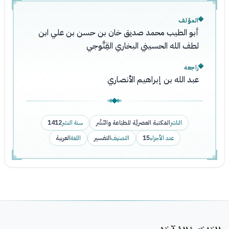
المؤلف
أبو الطيب محمد صديق خان بن حسن بن علي ابن
لطف الله الحسيني البخاري القِنَّوجي
راجعه
عبد الله بن إبراهيم الأنصاري
الناشر
المَكتبة العصريَّة للطبَاعة والنّشْر
سنة النشر
1412
عدد الأجزاء
15
التصنيف
التفسير
اللغة
العربية