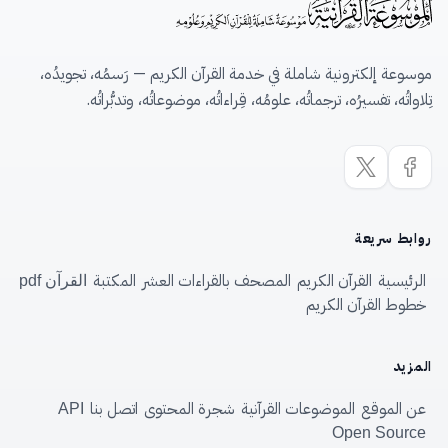
موسوعة إلكترونية شاملة في خدمة القرآن الكريم — رَسمُه، تجويدُه،
تِلاواتُه، تفسيرُه، ترجماتُه، علومُه، قِراءاتُه، موضوعاتُه، وتدبُّراتُه.
روابط سريعة
الرئيسية
القرآن الكريم
المصحف بالقراءات العشر
المكتبة
القرآن pdf
خطوط القرآن الكريم
المزيد
عن الموقع
الموضوعات القرآنية
شجرة المحتوى
اتصل بنا
API
Open Source