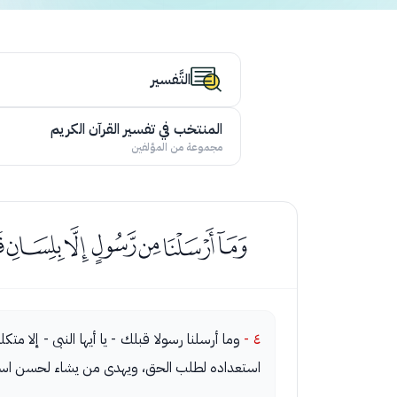
التَّفسير
المنتخب في تفسير القرآن الكريم
مجموعة من المؤلفين
ﮖﮗﮘﮙﮚﮛﮜ
٤ -
وما أرسلنا رسولا قبلك - يا أيها النبى - إلا م
استعداده لطلب الحق، ويهدى من يشاء لحسن استعدا