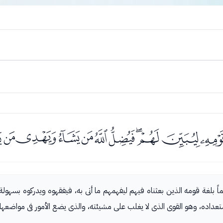
ﮝﮞﮟﮠﮡﮢﮣﮤﮥ
تكلماً بلغة قومه الذين بعثناه فيهم ليفهمهم ما أتى به، فيفقهوه ويدركوه بس
ده، وهو القوى الذى لا يغلب على مشيئته، والذى يضع الأمور فى مواضعها، 