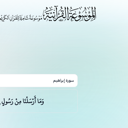
سورة إبراهيم
وَمَا أَرْسَلْنَا مِنْ رَسُولٍ إِ