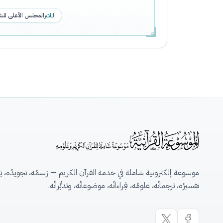
الناشر
المجلس الأعلى للش
موسوعة إلكترونية شاملة في خدمة القرآن الكريم — رَسمُه، تجويدُه، تِلاو
تفسيرُه، ترجماتُه، علومُه، قِراءاتُه، موضوعاتُه، وتدبُّراتُه.