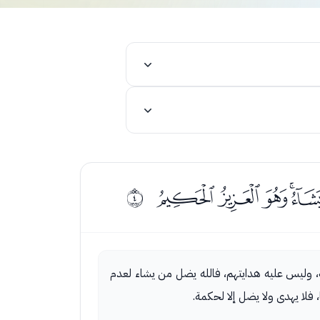
ﮦﮧﮨﮩﮪ
ﰃ
هولة، وليس عليه هدايتهم، فالله يضل من يشاء لعدم
فلا يهدى ولا يضل إلا لحكمة.