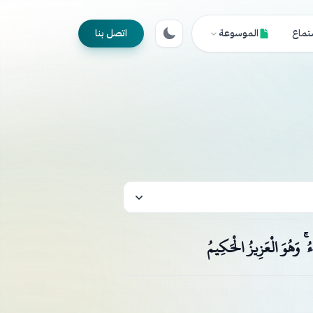
تماع
الموسوعة
اتصل بنا
ُ ۚ وَهُوَ الْعَزِيزُ الْحَكِيمُ