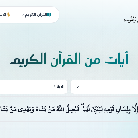
القرآن الكريم
الاس
آيات من القرآن الكريم
الآية 4
لَّا بِلِسَانِ قَوْمِهِ لِيُبَيِّنَ لَهُمْ ۖ فَيُضِلُّ اللَّهُ مَنْ يَشَاءُ وَيَهْدِي مَنْ يَشَاء