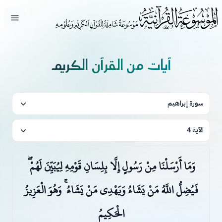
فتح ال
آيات من القرآن الكريم
سورة إبراهيم
الآية 4
وَمَا أَرْسَلْنَا مِنْ رَسُولٍ إِلَّا بِلِسَانِ قَوْمِهِ لِيُبَيِّنَ لَهُمْ ۖ
فَيُضِلُّ اللَّهُ مَنْ يَشَاءُ وَيَهْدِي مَنْ يَشَاءُ ۚ وَهُوَ الْعَزِيزُ
الْحَكِيمُ