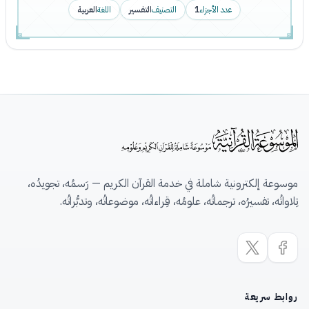
عدد الأجزاء
1
التصنيف
التفسير
اللغة
العربية
موسوعة إلكترونية شاملة في خدمة القرآن الكريم — رَسمُه، تجويدُه،
تِلاواتُه، تفسيرُه، ترجماتُه، علومُه، قِراءاتُه، موضوعاتُه، وتدبُّراتُه.
روابط سريعة