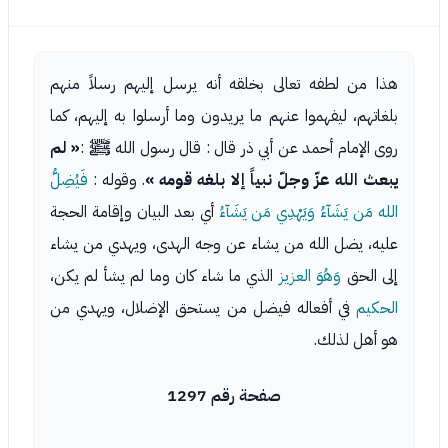
هذا من لطفه تعالى بخلقه أنه يرسل إليهم رسلاً منهم
بلغاتهم، ليفهموا عنهم ما يريدون وما أرسلوا به إليهم، كما
روى الإمام أحمد عن أبي ذر قال : قال رسول الله ﷺ :
« لم
يبعث الله عزّ وجلّ نبياً إلا بلغه قومه »
. وقوله :
فَيُضِلُّ
الله مَن يَشَآءُ وَيَهْدِي مَن يَشَآءُ
أي بعد البيان وإقامة الحجة
عليه، يضل الله من يشاء عن وجه الهدى، ويهدي من يشاء
إلى الحق
وَهُوَ العزيز
الذي ما شاء كان وما لم يشأ لم يكن،
الحكيم
في أفعاله فيضل من يستحق الإضلال، ويهدي من
هو أهل لذلك.
صفحة رقم 1297