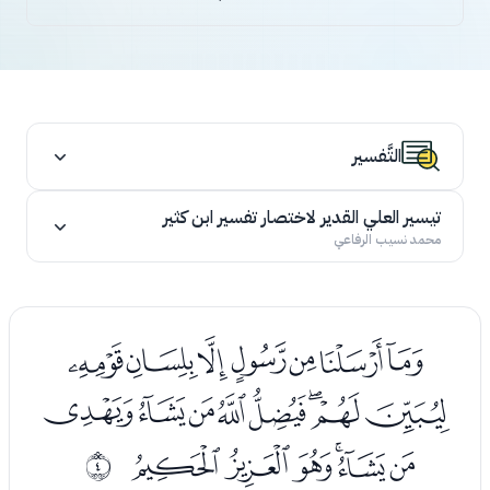
التَّفسير
تيسير العلي القدير لاختصار تفسير ابن كثير
محمد نسيب الرفاعي
ﮖﮗﮘﮙﮚﮛﮜ
ﮝﮞﮟﮠﮡﮢﮣﮤ
ﮥﮦﮧﮨﮩﮪ
ﰃ