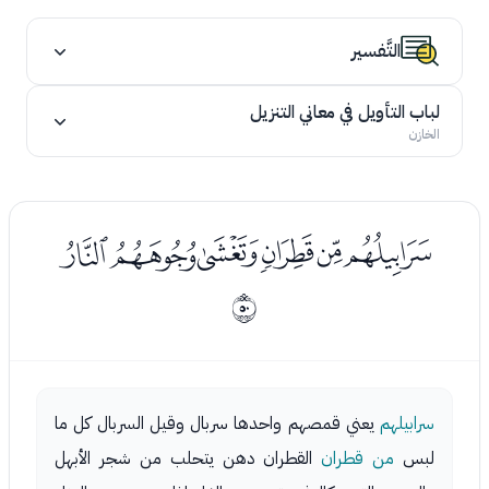
التَّفسير
لباب التأويل في معاني التنزيل
الخازن
ﯕﯖﯗﯘﯙﯚ
ﰱ
سرابيلهم
يعني قمصهم واحدها سربال وقيل السربال كل ما
لبس
من قطران
القطران دهن يتحلب من شجر الأبهل