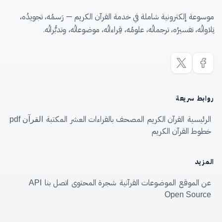
موسوعة إلكترونية شاملة في خدمة القرآن الكريم — رَسمُه، تجويدُه،
تِلاواتُه، تفسيرُه، ترجماتُه، علومُه، قِراءاتُه، موضوعاتُه، وتدبُّراتُه.
روابط سريعة
الرئيسية
القرآن الكريم
المصحف بالقراءات العشر
المكتبة
القرآن pdf
خطوط القرآن الكريم
المزيد
عن الموقع
الموضوعات القرآنية
شجرة المحتوى
اتصل بنا
API
Open Source