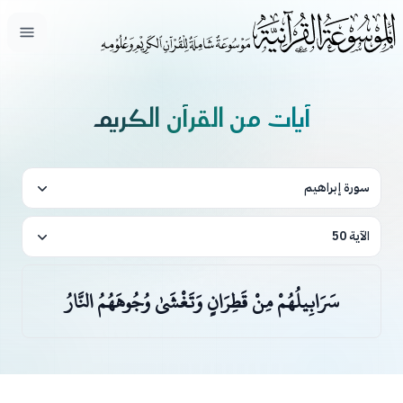
فتح ال
آيات من القرآن الكريم
سورة إبراهيم
الآية 50
سَرَابِيلُهُمْ مِنْ قَطِرَانٍ وَتَغْشَىٰ وُجُوهَهُمُ النَّارُ