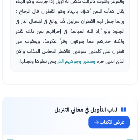
والعرعر والتوت كالزفت تدهن به الإبل إذا جربت، وهو الهناء
يقال هنأت البعير أهنؤه بالهناء وهو القطران قال الزجاج :
وإنما جعل لهم القطران سرابيل لأنه يبالغ في اشتعال النار في
الجلود ولو أراد الله المبالغة في إحراقهم بغير ذلك لقدر
ولكنه حذرهم مما يعرفون وقرأ عكرمة، ويعقوب من
قطران على كلمتين منونتين فالقطر النحاس المذاب والآن
الذي انتهى حره
وتغشى وجوههم النار
يعني تعلوها وتجللها.
لباب التأويل في معاني التنزيل
عرض الكتاب