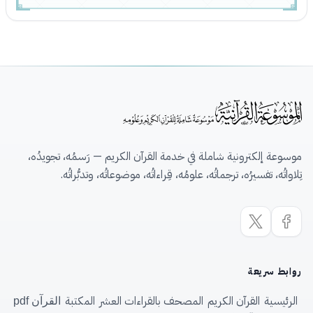
موسوعة إلكترونية شاملة في خدمة القرآن الكريم — رَسمُه، تجويدُه،
تِلاواتُه، تفسيرُه، ترجماتُه، علومُه، قِراءاتُه، موضوعاتُه، وتدبُّراتُه.
روابط سريعة
الرئيسية
القرآن الكريم
المصحف بالقراءات العشر
المكتبة
القرآن pdf