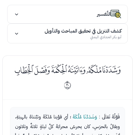
التَّفسير
كشف التنزيل في تحقيق المباحث والتأويل
أبو بكر الحدادي اليمني
ﭭﭮﭯﭰﭱﭲ
ﰓ
قَوْلُهُ تَعَالَى :
وَشَدَدْنَا مُلْكَهُ
؛ أي قوَّينا مُلكَهُ وثبَّتناهُ بالهيبَةِ،
ويقالُ بالحرَسِ، كان يحرسُ محرابَهُ كلَّ ليلةٍ ثلاثةٌ وثلاثون