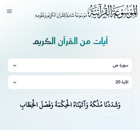
فتح ال
آيات من القرآن الكريم
سورة ص
الآية 20
وَشَدَدْنَا مُلْكَهُ وَآتَيْنَاهُ الْحِكْمَةَ وَفَصْلَ الْخِطَابِ