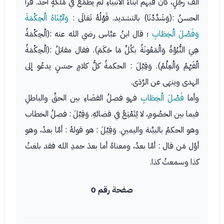
ألفَ رجُلٍ، كان فيهم أبناءُ الأنبياءِ لم يطمَعْ في مُلكهٍ أحدٌ. قرأ
الحسنُ :(وَشَدَّدْنَا) بالتشديد. قَوْلُهُ تَعَالَى :
وَآتَيْنَاهُ الْحِكْمَةَ
وَفَصْلَ الْخِطَابِ
؛ قال ابنُ عبَّاس رضي الله عنه :(الْحِكْمَةُ
هِيَ النُّبُوَّةُ وَالْمَعُونَةُ بكُلِّ مَا حَكَمَ). فقال مقاتلُ :(الْحِكْمَةُ
الْفَهْمُ وَالْعِلْمُ). وَقِيْلَ : الحكمةُ كلُّ كلامٍ حسَنٍ يدعُو إلى
الهدى وينهَى عن الرَّدَى.
وأما
فَصْلَ الْخِطَابِ
فهو فصلُ القضَاءِ بين الحقِّ والباطلِ
فيما بين الخصُومِ، لا يُتَعْتِعُ في قضائهِ. وَقِيْلَ : فصلُ الخطاب
وهو الحكمُ بالبيِّنة واليمينِ. وَقِيْلَ : هو قولهُ : أمَّا بعدُ، وهو
أوَّل مَن قال : أمَّا بعدُ، ومعناهُ أما بعدَ حمدِ الله فقد بلغتُ
كذا وسمعتُ كذا.
صفحة رقم 0