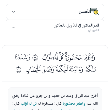
التَّفسير
الدر المنثور في التأويل بالمأثور
السُّيوطي
ﭦﭧﭨﭩﭪﭫ
ﭭ
ﰒ
ﭮﭯﭰﭱﭲ
ﰓ
أخرج عبد الرزاق وعبد بن حميد وابن جرير عن قتادة رضي
الله عنه
والطير محشورة
قال : مسخرة له
كل له أوّاب
قال :