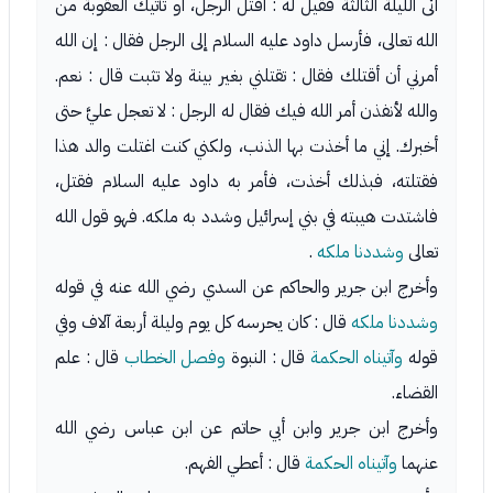
أتى الليلة الثالثة فقيل له : أقتل الرجل، أو تأتيك العقوبة من
الله تعالى، فأرسل داود عليه السلام إلى الرجل فقال : إن الله
أمرني أن أقتلك فقال : تقتلني بغير بينة ولا تثبت قال : نعم.
والله لأنفذن أمر الله فيك فقال له الرجل : لا تعجل عليَّ حتى
أخبرك. إني ما أخذت بها الذنب، ولكني كنت اغتلت والد هذا
فقتلته، فبذلك أخذت، فأمر به داود عليه السلام فقتل،
فاشتدت هيبته في بني إسرائيل وشدد به ملكه. فهو قول الله
تعالى
وشددنا ملكه
.
وأخرج ابن جرير والحاكم عن السدي رضي الله عنه في قوله
وشددنا ملكه
قال : كان يحرسه كل يوم وليلة أربعة آلاف وفي
قوله
وآتيناه الحكمة
قال : النبوة
وفصل الخطاب
قال : علم
القضاء.
وأخرج ابن جرير وابن أبي حاتم عن ابن عباس رضي الله
عنهما
وآتيناه الحكمة
قال : أعطي الفهم.