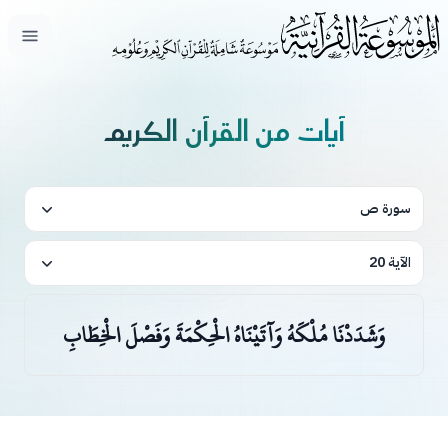
فتح ال
آيات من القرآن الكريم
سورة ص
الآية 20
وَشَدَدْنَا مُلْكَهُ وَآتَيْنَاهُ الْحِكْمَةَ وَفَصْلَ الْخِطَابِ