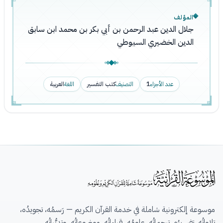
المؤلف
جلال الدين عبد الرحمن بن أبي بكر بن محمد ابن سابق
الدين الخضيري السيوطي
عدد الأجزاء
1
التصنيف
كتب التفسير
اللغة
العربية
موسوعة إلكترونية شاملة في خدمة القرآن الكريم — رَسمُه، تجويدُه،
تِلاواتُه، تفسيرُه، ترجماتُه، علومُه، قِراءاتُه، موضوعاتُه، وتدبُّراتُه.