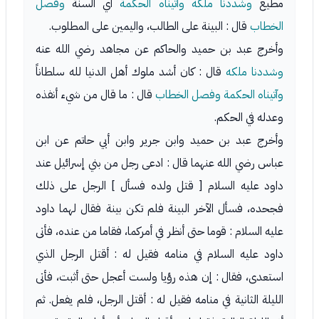
مطيع
وشددنا ملكه وآتيناه الحكمة
أي السنة
وفصل
الخطاب
قال : البينة على الطالب، واليمين على المطلوب.
وأخرج عبد بن حميد والحاكم عن مجاهد رضي الله عنه
وشددنا ملكه
قال : كان أشد ملوك أهل الدنيا لله سلطاناً
وآتيناه الحكمة وفصل الخطاب
قال : ما قال من شيء أنفذه
وعدله في الحكم.
وأخرج عبد بن حميد وابن جرير وابن أبي حاتم عن ابن
عباس رضي الله عنهما قال : ادعى رجل من بني إسرائيل عند
داود عليه السلام [ قتل ولده فسأل ] الرجل على ذلك
فجحده، فسأل الآخر البينة فلم تكن بينة فقال لهما داود
عليه السلام : قوما حتى أنظر في أمركما، فقاما من عنده، فأتى
داود عليه السلام في منامه فقيل له : أقتل الرجل الذي
استعدى، فقال : إن هذه رؤيا ولست أعجل حتى أثبت، فأتى
الليلة الثانية في منامه فقيل له : أقتل الرجل، فلم يفعل. ثم