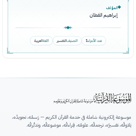
المؤلف
إبراهيم القطان
عدد الأجزاء
1
التصنيف
التفسير
اللغة
العربية
موسوعة إلكترونية شاملة في خدمة القرآن الكريم — رَسمُه، تجويدُه،
تِلاواتُه، تفسيرُه، ترجماتُه، علومُه، قِراءاتُه، موضوعاتُه، وتدبُّراتُه.