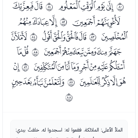
ﰐﰑﰒﰓ
ﰕﰖ
ﱏ
ﱐ
ﰗﰘ
ﰚﰛﰜ
ﱑ
ﰝ
ﭑﭒﭓﭔ
ﭖ
ﱒ
ﱓ
ﭗﭘﭙﭚﭛﭜ
ﭞﭟ
ﱔ
ﭠﭡﭢﭣﭤﭥﭦﭧ
ﭩ
ﱕ
ﭪﭫﭬﭭ
ﭯﭰﭱﭲ
ﱖ
ﱗ
الملأ الأعلى: الملائكة. فقعوا له: اسجدوا له. خلقتُ بيدي: