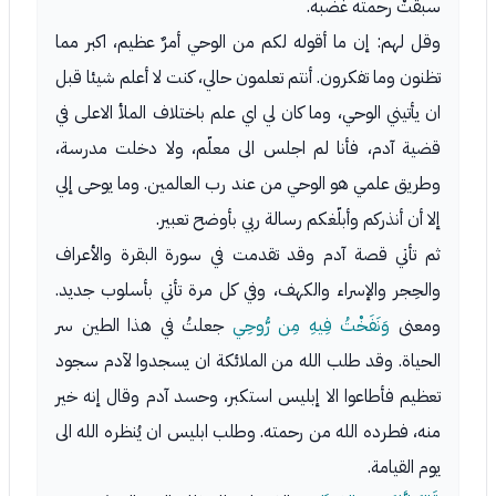
سبقتْ رحمته غضبه.
وقل لهم: إن ما أقوله لكم من الوحي أمرٌ عظيم، اكبر مما
تظنون وما تفكرون. أنتم تعلمون حالي، كنت لا أعلم شيئا قبل
ان يأتيني الوحي، وما كان لي اي علم باختلاف الملأ الاعلى في
قضية آدم، فأنا لم اجلس الى معلّم، ولا دخلت مدرسة،
وطريق علمي هو الوحي من عند رب العالمين. وما يوحى إلي
إلا أن أنذركم وأبلّغكم رسالة ربي بأوضح تعبير.
ثم تأتي قصة آدم وقد تقدمت في سورة البقرة والأعراف
والحِجر والإسراء والكهف، وفي كل مرة تأتي بأسلوب جديد.
ومعنى
وَنَفَخْتُ فِيهِ مِن رُّوحِي
جعلتُ في هذا الطين سر
الحياة. وقد طلب الله من الملائكة ان يسجدوا لآدم سجود
تعظيم فأطاعوا الا إبليس استكبر، وحسد آدم وقال إنه خير
منه، فطرده الله من رحمته. وطلب ابليس ان يُنظره الله الى
يوم القيامة.