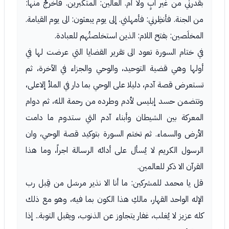
بقدرتي من غير أبٍ ولا أُم. العالين: المتكبرين. فاخرجْ منها:
من الجنة. فأنظِرني: فأمهلني. إلى يوم يبعثون: الى يوم القيامة.
المخلَصين: بفتح اللام: الذين استخلصتُهم للعبادة.
في ختام السورة تعود الى تقرير القضايا التي عرضت لها في
أولها وهي قضية التوحيد، والوحي والجزاء في الآخرة، ثم
تستعرض قصة آدم، دليلا على الوحي بما دار في الملأ إلاعلى،
وتتضمن حسد إبليس لأدم وطرده من رحمة الله، ثم دوام
المعركة بين الشيطان وأبناء آدم التي ستدوم ما دامت
الأرض والسماء. ثم تختم السورة بتوكيد قصة الوحي، وان
الرسول الكريم لا يُسأل على أدائه الرسالة اجراً، وما هذا
القرآن الا ذكر للعالمين.
قل يا محمد للمشركين: ما أنا الا نذير مرسَل من قِبل رب
الإله الواحد القهار، مالكِ هذا الكون بما فيه، وهو مع ذلك
كله عزيز لا يُغلب، غفار يتجاوز عن الذنوب، ويقبل التوبة.. إذا