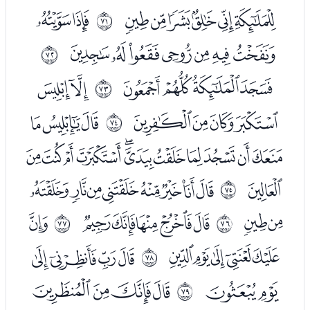
ﮞﮟﮠﮡﮢﮣ
ﮥﮦ
ﱆ
ﮧﮨﮩﮪﮫﮬﮭ
ﱇ
ﮯﮰﮱﯓ
ﯕﯖ
ﱈ
ﯗﯘﯙﯚ
ﯜﯝﯞ
ﱉ
ﯟﯠﯡﯢﯣﯤﯥﯦﯧﯨﯩ
ﯪ
ﯬﯭﯮﯯﯰﯱﯲﯳ
ﱊ
ﯴﯵ
ﯷﯸﯹﯺﯻ
ﯽ
ﱋ
ﱌ
ﯾﯿﰀﰁﰂ
ﰄﰅﰆﰇ
ﱍ
ﰈﰉ
ﰋﰌﰍﰎ
ﱎ