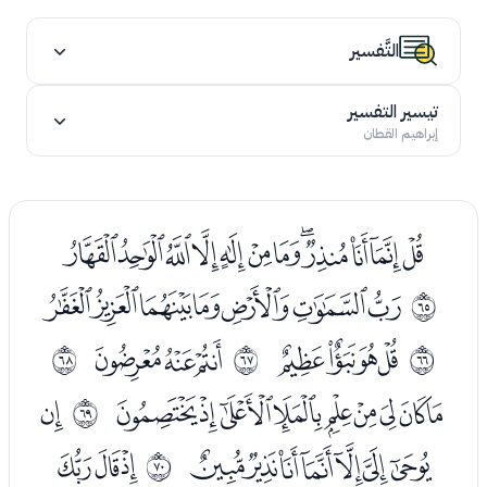
التَّفسير
تيسير التفسير
إبراهيم القطان
ﭪﭫﭬﭭﭮﭯﭰﭱﭲﭳﭴﭵ
ﭷﭸﭹﭺﭻﭼﭽ
ﱀ
ﭿﮀﮁﮂ
ﮄﮅﮆ
ﱁ
ﱂ
ﱃ
ﮈﮉﮊﮋﮌﮍﮎﮏﮐ
ﮒ
ﱄ
ﮓﮔﮕﮖﮗﮘﮙ
ﮛﮜﮝ
ﱅ