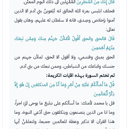
قَالَ إِنَّكَ مِنَ المُنظَرِينَ
المُمْهَلين الى ذلك اليوم المعيَّن.
فحلف ابليس بعزة الله الخالق انه لَيُغوينَّ بني آدم الا الذين
آمنوا بإخلاص وصِدق، فانه لا سلطان له عليهم، وهان يقول
تعالى:
قَالَ فالحق والحق أَقُولُ لأَمْلأَنَّ جَهَنَّمَ مِنكَ وَمِمَّن تَبِعَكَ
مِنْهُمْ أَجْمَعِينَ
الحق يميني وقسَمي، ولا أقول الا الحق، لملأن جهنم من
جنسك واتباعك من الشياطين، وممن تبعك من بني آدم.
ثم تختم السورة بهذه الآيات الكريمة:
قُلْ مَآ أَسْأَلُكُمْ عَلَيْهِ مِنْ أَجْرٍ وَمَآ أَنَآ مِنَ المتكلفين إِنْ هُوَ إِلاَّ
ذِكْرٌ لِّلْعَالَمِينَ
قل يا محمد لأمتك: ما أسألكم على تبليغ ما يوحى اليّ اجراً،
وما انا من الذين يتصنعون ويتكلفون حتى أدّعي النبوة، وما
هذا القرآن الا تذكير وعظة للعالمين جميعا، ولتعلمُنَّ أيها