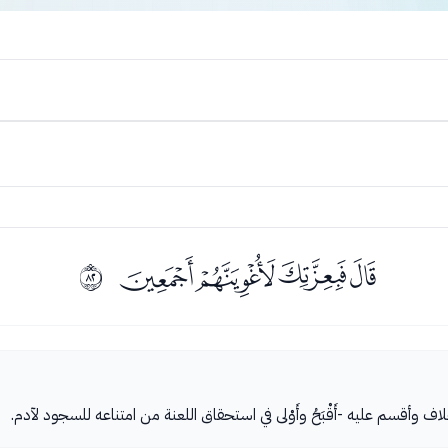
ﰕﰖﰗﰘ
ﱑ
لاف وأقسم عليه -أَقْبَحُ وأَوْلى في استحقاق اللعنة من امتناعه للسجود لآدم.