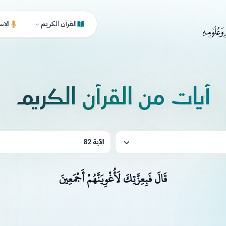
القرآن الكريم
الاس
آيات من القرآن الكريم
الآية 82
قَالَ فَبِعِزَّتِكَ لَأُغْوِيَنَّهُمْ أَجْمَعِينَ