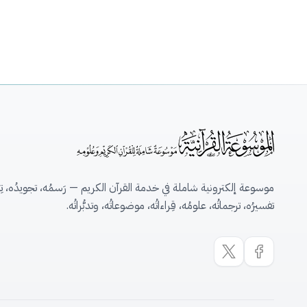
موسوعة إلكترونية شاملة في خدمة القرآن الكريم — رَسمُه، تجويدُه، تِلاو
تفسيرُه، ترجماتُه، علومُه، قِراءاتُه، موضوعاتُه، وتدبُّراتُه.