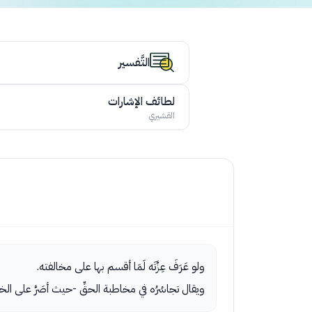
التَّفسير
لطائف الإشارات
القشيري
ولو عَرَفَ عِزَّتَه لَمَا أقسم بها على مخالفته.
ويقال تجاسُرُه في مخاطبة الحقِّ -حيث أصَرَّ على الخ