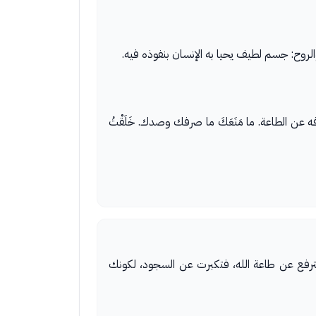
، والروح: جسم لطيف يحيا به الإنسان بنفوذه فيه.
تنكافه عن الطاعة. ما مَنَعَكَ ما صرفك وصدك. خَلَقْتُ
ين للترفع عن طاعة الله، فتكبرت عن السجود، لكونك