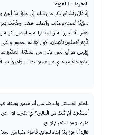
المفردات اللغوية:
إِذْ قالَ رَبُّكَ أي اذكر حين ذلك. إِنِّي خالِقٌ بَشَراً مِنْ 
سَوَّيْتُهُ أتممته وعدّلت وأكملت خلقته. وَنَفَخْتُ 
فَقَعُوا لَهُ فخروا له أو اسقطوا له. ساجِدِينَ تكرمة
كُلُّهُمْ أَجْمَعُونَ تأكيدان، الأول لإفادة العموم، والثا
إِبْلِيسَ هو أبو الجن، وكان من الملائكة. اسْتَكْبَرَ 
بِيَدَيَّ خلقته بنفسي من غير توسط أب وأم، واليد: ا
للخلق المستقل وللدلالة على أنه معتنى بخلقه، فهذ
أَسْتَكْبَرْتَ أَمْ كُنْتَ مِنَ الْعالِينَ؟ أي ت
منهم، وهو استفهام توبيخ.
قالَ: أَنَا خَيْرٌ مِنْهُ إبداء للمانع. فَاخْرُجْ مِنْها من 