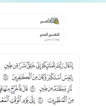
التَّفسير
التفسير المنير
وهبة الزحيلي
ﮛﮜﮝﮞﮟﮠﮡﮢﮣ
ﯖﯗﯘﯙﯚ
ﯜ
ﱉ
ﯲﯳﯴﯵ
ﯷﯸﯹﯺ
ﱋ
ﰍﰎ
ﰐﰑﰒﰓ
ﱏ