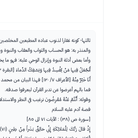
ثالثها- كونه غفارا لذنوب عباده المطيعين المخلصين 
والمنذر به: هو الحساب والثواب والعقاب والنبوة وا
وأما بعض أدلة النبوة وإنزال الوحي عليه: فهو ما يخ
أَتَجْعَلُ فِيها مَنْ يُفْسِدُ فِيها وَيَسْفِكُ الدِّماءَ [البقرة ٢/ ٣٠] وقال إبليس:
أَنَا خَيْرٌ مِنْهُ [الأعراف ٧/ ١٢٠] فهذا البيان من محمد ص عن قصة آدم وغيره من الغيبيات لا يتصور إلا بتأييد إلهي، وحينئذ قامت المعجزة على صدقه.
فما بالهم أعرضوا عن تدبر القرآن ليعرفوا صدقه.
وقوله: أَنْتُمْ عَنْهُ مُعْرِضُونَ ترغيب في النظر والاستد
قصة آدم عليه السلام
[سورة ص (٣٨) : الآيات ٧١ الى ٨٥]