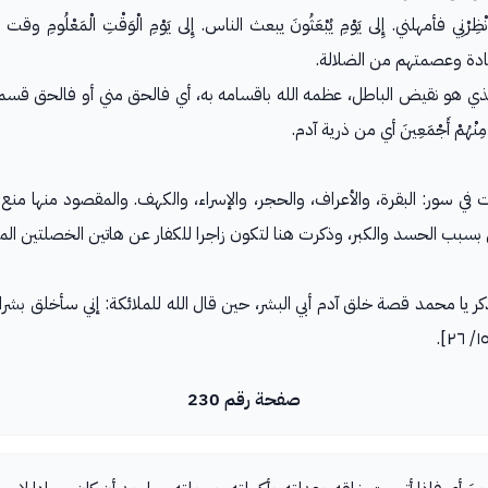
ي فأمهلني. إِلى يَوْمِ يُبْعَثُونَ يبعث الناس. إِلى يَوْمِ الْوَقْتِ الْمَعْلُومِ وقت الن
عبادة وعصمتهم من الضلالة.
لذي هو نقيض الباطل، عظمه الله باقسامه به، أي فالحق مني أو فالحق قسمي، وجواب 
ْهُمْ أَجْمَعِينَ أي من ذرية آدم.
ي سور: البقرة، والأعراف، والحجر، والإسراء، والكهف. والمقصود منها منع
 بسبب الحسد والكبر، وذكرت هنا لتكون زاجرا للكفار عن هاتين الخصلتين الم
 مِنْ طِينٍ أي اذكر يا محمد قصة خلق آدم أبي البشر، حين قال الله للملائكة: إني سأخلق
صفحة رقم 230