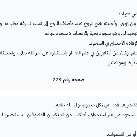
طِينٍ هو آدم.
فِيهِ مِنْ رُوحِي وأحييته بنفخ الروح فيه، وأضاف الروح إلى نفسه لشرفه وطهارته
 وتبجيلا له، وهو سجود تحية بالانحناء، لا سجود عبادة.
ني لإفادة الاجتماع في السجود.
تعاظم. وَكانَ مِنَ الْكافِرِينَ في علم الله، أو باستكباره عن أمر الله تعالى، واس
لقدرة، وهو تمثيل
صفحة رقم 229
ا تشريف لآدم، فإن كل مخلوق تولى الله خلقه.
كبرت الآن عن السجود من غير استحقاق، أم كنت من المتكبرين المتفوقين المستحق
الجنة أو من السموات.