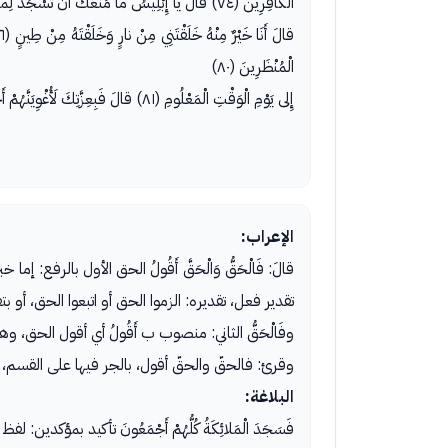
الْكافِرِينَ (٧٤) قالَ يا إِبْلِيسُ ما مَنَعَكَ أَنْ تَسْجُدَ لِما خَلَقْتُ بِيَدَيَّ أَسْتَكْبَرْتَ أَمْ كُنْتَ مِنَ الْعالِينَ (٧٥)
الْمُنْظَرِينَ (٨٠)
إِلى يَوْمِ الْوَقْتِ الْمَعْلُومِ (٨١) قالَ فَبِعِزَّتِكَ لَأُغْوِيَنَّهُمْ أَجْمَعِينَ (٨٢) إِلاَّ عِبادَكَ مِنْهُمُ الْمُخْلَصِينَ (٨٣) قالَ فَالْحَقُّ وَالْحَقَّ أَقُولُ (٨٤) لَأَمْلَأَنَّ جَهَنَّمَ مِنْكَ وَمِمَّنْ تَبِعَكَ مِنْهُمْ أَجْمَعِينَ (٨٥)
الإعراب:
قالَ: فَالْحَقُّ وَالْحَقَّ أَقُولُ الحق الأول بال
تقدير فعل، تقديره: الزموا الحق أو اتبعوا الحق، أو بتق
وفَالْحَقُّ الثاني: منصوب ب أَقُولُ أي أقول الحق، 
وقرئ: فالحقّ والحقّ أقول، بالجر فيها على القسم،
البلاغة:
فَسَجَدَ الْمَلائِكَةُ كُلُّهُمْ أَجْمَعُونَ تأكيد بمؤكدين: لف