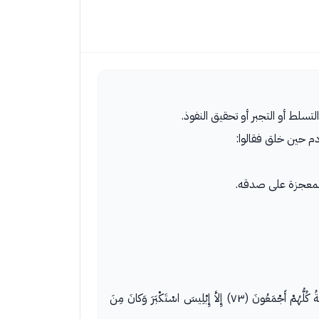
تسلط أو التجبر أو تحقيق النفوذ.
آدم حين خلق فقالوا:
إِذْ قالَ رَبُّكَ لِلْمَلائِكَةِ إِنِّي خالِقٌ بَشَراً مِنْ طِينٍ (٧١) فَإِذا سَوَّيْتُهُ وَنَفَخْتُ فِيهِ مِنْ رُوحِي فَقَعُوا لَهُ ساجِدِينَ (٧٢) فَسَجَدَ الْمَلائِكَةُ كُلُّهُمْ أَجْمَعُونَ (٧٣) إِلاَّ إِبْلِيسَ اسْتَكْبَرَ وَكانَ مِنَ