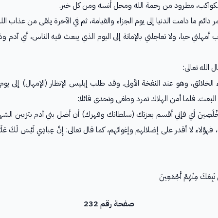
لكواكب، مطرود من رحمة الله ومحل أنسه ومن كل خير.
ن طردي مستمر دائم ما دامت الدنيا إلى يوم الجزاء والقيامة، ثم في الآخرة يلقى من عذ
 قال إبليس: رب أمهلني حيا، ولا تعاجلني بالإماتة إلى اليوم الذي يبعث فيه الناس، أ
ِ قال الله تعالى:
 الخلائق، وهو عند النفخة الأولى. وقد طلب إبليس الإنظار (الإمهال) إلى يو
 البعث. فلما أمن الهلاك تمرد وطغى وتحدى قائلا:
 عِبادَكَ مِنْهُمُ الْمُخْلَصِينَ أي فإني أقسم بعزتك (سلطانك وقهرك) أن أضل بني آدم بت
ْ تَبِعَكَ مِنْهُمْ أَجْمَعِينَ
صفحة رقم 232