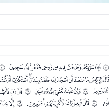
ﮥﮦﮧﮨﮩﮪﮫﮬﮭ
ﱆ
ﱇ
ﯝﯞﯟﯠﯡﯢﯣﯤﯥﯦﯧﯨ
ﯻ
ﯽﯾﯿﰀﰁﰂ
ﰄﰅﰆ
ﱌ
ﱍ
ﰕﰖﰗﰘ
ﰚﰛ
ﱐ
ﱑ