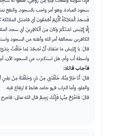
فَإِذا سَوَّيْتُهُ وَنَفَخْتُ فِيهِ مِنْ رُوحِي، فَقَع
سجود العبادة. وهو أمر واجب بالسجود. والنفخ تمث
فَسَجَدَ الْمَلائِكَةُ كُلُّهُمْ أَجْمَعُونَ أي فامت
إِلَّا إِبْلِيسَ اسْتَكْبَرَ وَكانَ مِنَ الْكافِرِين
الكافرين بمخالفة أمر الله وأنفته من السجود واستكب
قالَ: يا إِبْلِيسُ ما مَنَعَكَ أَنْ تَسْجُدَ لِما خَلَقْ
واسطة أب وأم، هل استكبرت عن السجود الآن، أم أن
فأجاب قائلا:
قالَ: أَنَا خَيْرٌ مِنْهُ، خَلَقْتَنِي مِنْ نارٍ، وَخَل
والعلو، وأما التراب فهو خامد هابط لا ارتفاع فيه.
قالَ: فَاخْرُجْ مِنْها فَإِنَّكَ رَجِيمٌ قال الله تعالى: فاخ