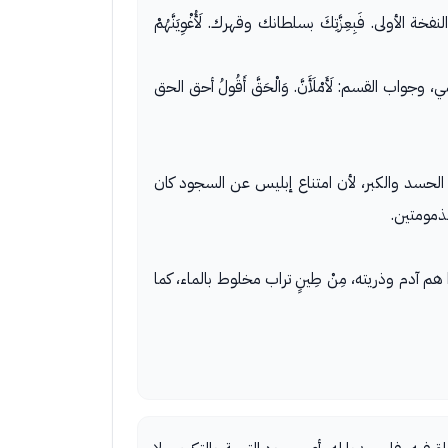
فخة الأولى. فَبِعِزَّتِكَ بسلطانك وقهرك. لَأُغْوِيَنَّهُمْ
القسم: لَأَمْلَأَنَّ. وَالْحَقَّ أَقُولُ أحق الحق
 الحسد والكبر، لأن امتناع إبليس عن السجود كان
ذمومتين.
 بشرا هم آدم وذريته، مِنْ طِينٍ تراب مخلوط بالماء، كما