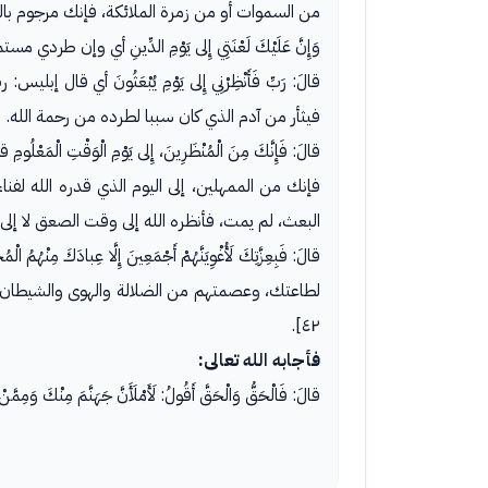
من السموات أو من زمرة الملائكة، فإنك مرجوم با
وَإِنَّ عَلَيْكَ لَعْنَتِي إِلى يَوْمِ الدِّينِ أي وإ
قالَ: رَبِّ فَأَنْظِرْنِي إِلى يَوْمِ يُبْعَثُونَ أي
فيثأر من آدم الذي كان سببا لطرده من رحمة الله.
قالَ: فَإِنَّكَ مِنَ الْمُنْظَرِينَ، إِلى يَوْمِ الْوَقْتِ الْمَعْلُوم
فإنك من الممهلين، إلى اليوم الذي قدره الله لفناء
البعث، لم يمت، فأنظره الله إلى وقت الصعق لا إلى
قالَ: فَبِعِزَّتِكَ لَأُغْوِيَنَّهُمْ أَجْمَعِينَ إِلَّا
٤٢].
فأجابه الله تعالى:
قالَ: فَالْحَقُّ وَالْحَقَّ أَقُولُ: لَأَمْلَأَنَّ جَهَنَّمَ مِنْكَ وَمِمَّن