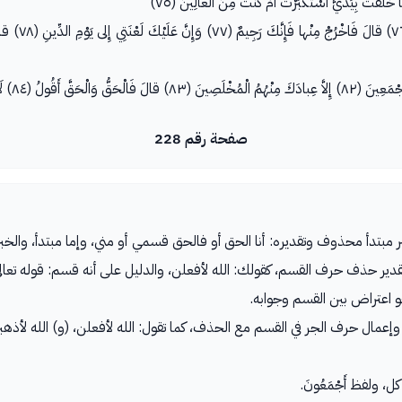
صفحة رقم 228
رفع: إما خبر مبتدأ محذوف وتقديره: أنا الحق أو فالحق قسمي أو مني، وإما مبتدأ، 
دير حذف حرف القسم، كقولك: الله لأفعلن، والدليل على أنه قسم: قوله تعالى: لَأَمْلَ
وهو اعتراض بين القسم وجوابه.
 وإعمال حرف الجر في القسم مع الحذف، كما تقول: الله لأفعلن، (و) الله لأذه
ظ كل، ولفظ أَجْمَعُونَ.