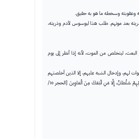
اب الله وعقوبته وسخطه ما هو به حقيق.
ي آدم وذريته بعد موتهم. طلب هذا ليوسوس لآدم وذريته،
م البعث، ليتخلص من الموت، لأنه إذا أنظر إلى يوم
زيين الشهوات لهم، وإدخال الشبه عليهم، إلا الذين أخلصتهم
لطاعتك، وعصمتهم من الضلالة والهوى والشيطان، فهؤلاء لا أقدر على إضلالهم وإغوائهم، كما قال تعالى: إِنَّ عِبادِي لَيْسَ لَكَ عَلَيْهِمْ سُلْطانٌ، إِلَّا مَنِ اتَّبَعَكَ مِنَ الْغاوِينَ [الحجر ١٥/