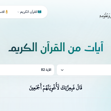
القرآن الكريم
الاس
آيات من القرآن الكريم
الآية 82
قَالَ فَبِعِزَّتِكَ لَأُغْوِيَنَّهُمْ أَجْمَعِينَ