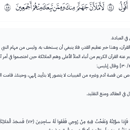
ﭔ
ﭖﭗﭘﭙﭚﭛﭜ
ﱓ
ﱔ
في العبادة.
لقرآن، وهذا خبر عظيم القدر، فلا ينبغي أن يستخف به. وليس من مهام النبي ال
بر عنه القرآن الكريم من أنباء الملأ الأعلى وهم الملائكة حين اختصموا في أمر 
لال في العقائد ومنع التقليد.