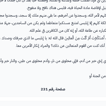
ُوا لَهُ ساجِدِينَ أي فإذا أتممت خلقه وعدلته وأكملته، وجعلته حيا بعد أن كان جمادا
يل لإفاضة مادة الحياة فيه، فليس هناك نافخ ولا منفوخ.
ثل الملائكة كلهم لأمر الله، وسجدوا عن آخرهم، ما بقي منهم ملك إلا سجد، وسجدوا 
َ أي سجد الملائكة كلهم إلا إبليس امتنع مستكبرا متعاظما ولم يكن من الساجدين، جهل
اره عن طاعة الله، أو إنه كان من الكافرين في علم الله.
تُ بِيَدَيَّ، أَسْتَكْبَرْتَ أَمْ كُنْتَ مِنَ الْعالِينَ قال الله له: يا إبليس ما الذي
ك كنت من القوم المتعالين عن ذلك؟ والمراد إنكار الأمرين معا.
َقْتَهُ مِنْ طِينٍ أي إنني خير من آدم، فإني مخلوق من نار، وآدم مخلوق من طين، والنا
رج من الجنة أو
صفحة رقم 231