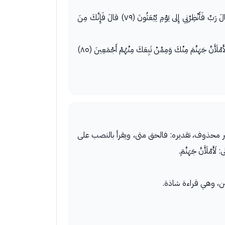
قالَ أَنَا خَيْرٌ مِنْهُ خَلَقْتَنِي مِنْ نارٍ وَخَلَقْتَهُ مِنْ طِينٍ (٧٦) قالَ فَاخْرُجْ مِنْها فَإِنَّكَ رَجِيمٌ (٧٧) وَإِنَّ عَلَيْكَ لَعْنَتِي إِلى يَوْمِ الدِّينِ (٧٨) قالَ رَبِّ فَأَنْظِرْنِي إِلى يَوْمِ يُبْعَثُونَ (٧٩) قالَ فَإِنَّكَ مِنَ
والخبر محذوف، تقديره: فالحق متى، ويقرأ بالنصب على
أَنَّ جَهَنَّمَ.
بن، وهي قراءة شاذة.