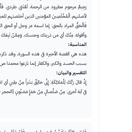
رَجِيمٌ مرجوم مطرود من الرحمة. لَعْنَتِي طردي. فَأَنْظِرْنِ
لأضلنهم. الْمُخْلَصِينَ المؤمنين الذين أخلصتهم لل
فَالْحَقُّ المراد بالحق: إما اسمه عز وجل أو الحق ا
وأقوله. مِنْكَ أي من ذريتك وجنسك. وَمِمَّنْ تَبِعَكَ مِن
المناسبة:
هذه هي القصة الأخيرة في هذه السورة، وقد ذكرت ف
بسبب الحسد والكبر، والكفار إنما نازعوا محمدا ص
التفسير والبيان:
إِذْ قالَ رَبُّكَ لِلْمَلائِكَةِ: إِنِّي خالِقٌ بَشَراً
في آية أخرى: مِنْ صَلْصالٍ مِنْ حَمَإٍ مَسْنُونٍ [الحجر ١٥/ ٢٦].