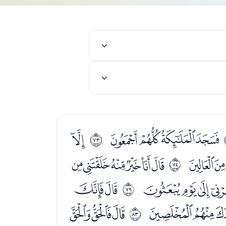
ﮯﮰﮱﯓ
ﯕ
ﱈ
ﯩﯪ
ﯬﯭﯮﯯﯰﯱ
ﱊ
ﰇﰈﰉ
ﰋﰌ
ﱎ
ﰜﰝ
ﭑﭒﭓ
ﱒ