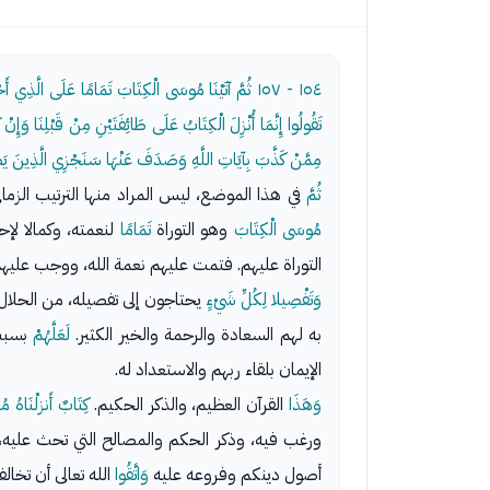
١٥٤ - ١٥٧
ثُمَّ آتَيْنَا مُوسَى الْكِتَابَ تَمَامًا عَلَى الَّذِي أَحْ
تَقُولُوا إِنَّمَا أُنْزِلَ الْكِتَابُ عَلَى طَائِفَتَيْنِ مِنْ قَبْلِنَا وَإِنْ
مِمَّنْ كَذَّبَ بِآيَاتِ اللَّهِ وَصَدَفَ عَنْهَا سَنَجْزِي الَّذِينَ يَ
ثُمَّ
في هذا الموضع، ليس المراد منها الترتيب الزما
مُوسَى الْكِتَابَ
وهو التوراة
تَمَامًا
لنعمته، وكمالا لإح
التوراة عليهم. فتمت عليهم نعمة الله، ووجب عليهم
وَتَفْصِيلا لِكُلِّ شَيْءٍ
يحتاجون إلى تفصيله، من الحلال و
به لهم السعادة والرحمة والخير الكثير.
لَعَلَّهُمْ
بسبب 
الإيمان بلقاء ربهم والاستعداد له.
وَهَذَا
القرآن العظيم، والذكر الحكيم.
كِتَابٌ أَنزلْنَاهُ مُب
ورغب فيه، وذكر الحكم والمصالح التي تحث عليه، 
أصول دينكم وفروعه عليه
وَاتَّقُوا
الله تعالى أن تخالفو