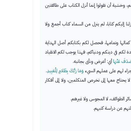
م، وخشية أن تقولوا إنما أنزل الكتاب على طائفتين
نزلنا إليكم كتابا، لم ينزل من السماء كتاب أجمع ولا
 كمالها وتمامها، فحصل لكم بكتابكم أصل الهداية
 لكم في دينكم ودنياكم، فهذا يوجب لكم الانقياد
َصَدَفَ عَنْهَا
أي: أعرض ونأى بجانبه.
زاء لهم على عملهم السيء
وَمَا رَبُّكَ بِظَلامٍ لِلْعَبِيدِ
.
لا يحتاج معها إلى تخرص المتكلمين، ولا إلى أفكار
ئر الطوائف، لا المجوس ولا غيرهم.
لتهم عن دراسة كتبهم.