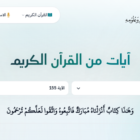
القرآن الكريم
الاس
آيات من القرآن الكريم
الآية 155
وَهَٰذَا كِتَابٌ أَنْزَلْنَاهُ مُبَارَكٌ فَاتَّبِعُوهُ وَاتَّقُوا لَعَلَّكُمْ تُرْحَمُونَ