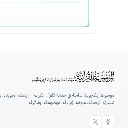
موسوعة إلكترونية شاملة في خدمة القرآن الكريم — رَسمُه، تجويدُه، تِلاو
تفسيرُه، ترجماتُه، علومُه، قِراءاتُه، موضوعاتُه، وتدبُّراتُه.