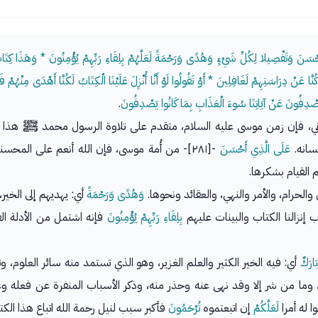
سَنَ وَتَفْصِيلا لِكُلِّ شَيْءٍ وَهُدًى وَرَحْمَةً لَعَلَّهُمْ بِلِقَاءِ رَبِّهِمْ يُؤْمِنُونَ * وَهَذَا كِتَابٌ أَن
 كُنَّا عَنْ دِرَاسَتِهِمْ لَغَافِلِينَ * أَوْ تَقُولُوا لَوْ أَنَّا أُنْزِلَ عَلَيْنَا الْكِتَابُ لَكُنَّا أَهْدَى مِنْهُ
صْدِفُونَ عَنْ آيَاتِنَا سُوءَ الْعَذَابِ بِمَا كَانُوا يَصْدِفُونَ
.
ني، فإن زمن موسى عليه السلام، متقدم على تلاوة الرسول محمد ﷺ هذا الكتاب
سانه.
عَلَى الَّذِي أَحْسَنَ
-[٢٨١]- من أُمة موسى، فإن الله أنعم على المحس
 القيام بشكرها.
الحرام، والأمر والنهي، والعقائد ونحوها.
وَهُدًى وَرَحْمَةً
أي: يهديهم إلى الخير،
إنزالنا الكتاب والبينات عليهم
بِلِقَاءِ رَبِّهِمْ يُؤْمِنُونَ
فإنه اشتمل من الأدلة الق
َارَكٌ
أي: فيه الخير الكثير والعلم الغزير، وهو الذي تستمد منه سائر العلوم، و
وما من شر إلا وقد نهى عنه وحذر منه، وذكر الأسباب المنفرة عن فعله وع
ا له أمرا
لَعَلَّكُمْ
إن اتبعتموه
تُرْحَمُونَ
فأكبر سبب لنيل رحمة الله اتباع هذا الكت