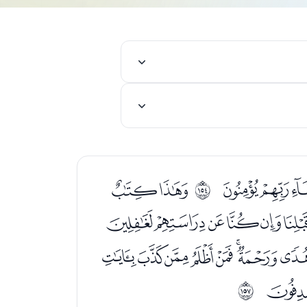
ﮝﮞ
ﮠﮡ
ﲙ
ﮱﯓﯔﯕﯖﯗ
ﯪﯫﯬﯭﯮﯯﯰ
ﯾ
ﲜ