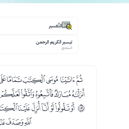
التَّفسير
تيسير الكريم الرحمن
السعدي
ﮎﮏﮐﮑﮒﮓ
ﮢﮣﮤﮥﮦ
ﯙﯚﯛﯜﯝﯞﯟ
ﲛ
ﯱﯲﯳ