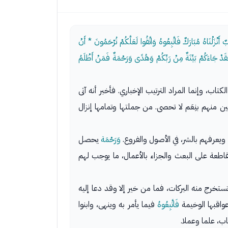
ْزَلْنَاهُ مُبَارَكٌ فَاتَّبِعُوهُ وَاتَّقُوا لَعَلَّكُمْ تُرْحَمُونَ * أَنْ
مْ فَقَدْ جَاءَكُمْ بَيِّنَةٌ مِنْ رَبِّكُمْ وَهُدًى وَرَحْمَةٌ فَمَنْ أَظْلَمُ
، وإنما المراد الترتيب الإخباري. فأخبر أنه آتى
نين منهم بنِعَم لا تحصى. من جملتها وتمامها إنزال
 ويعرفهم بالشر، في الأصول والفروع.
وَرَحْمَة
يحصل
اطعة على البعث والجزاء بالأعمال، ما يوجب لهم
تستخرج منه البركات، فما من خير إلا وقد دعا إليه
واقبها الوخيمة
فَاتَّبِعُوهُ
فيما يأمر به وينهى، وابنوا
اب، علما وعملا.