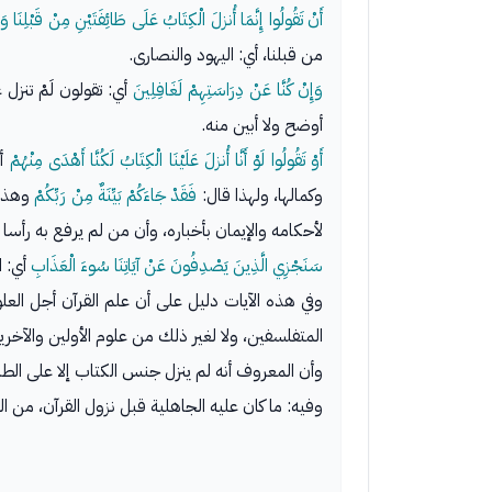
أَنْ تَقُولُوا إِنَّمَا أُنزلَ الْكِتَابُ عَلَى طَائِفَتَيْنِ مِنْ قَبْلِنَا وَ
من قبلنا، أي: اليهود والنصارى.
وَإِنْ كُنَّا عَنْ دِرَاسَتِهِمْ لَغَافِلِينَ
أي: تقولون لَمْ تنزل 
أوضح ولا أبين منه.
أَوْ تَقُولُوا لَوْ أَنَّا أُنزلَ عَلَيْنَا الْكِتَابُ لَكُنَّا أَهْدَى مِنْهُمْ
أي
وكمالها، ولهذا قال:
فَقَدْ جَاءَكُمْ بَيِّنَةٌ مِنْ رَبِّكُمْ
وهذا 
لأحكامه والإيمان بأخباره، وأن من لم يرفع به رأسا
سَنَجْزِي الَّذِينَ يَصْدِفُونَ عَنْ آيَاتِنَا سُوءَ الْعَذَابِ
أي: ا
وفي هذه الآيات دليل على أن علم القرآن أجل العلوم
المتفلسفين، ولا لغير ذلك من علوم الأولين والآخري
وأن المعروف أنه لم ينزل جنس الكتاب إلا على الطا
وفيه: ما كان عليه الجاهلية قبل نزول القرآن، من 