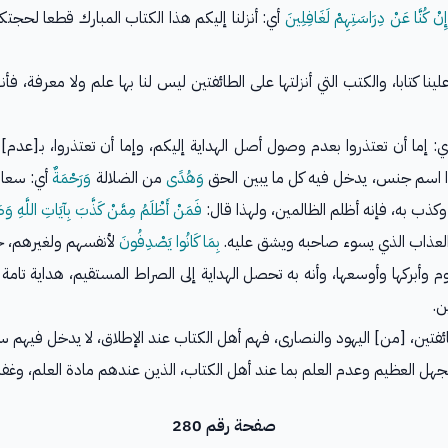
إِنْ كُنَّا عَنْ دِرَاسَتِهِمْ لَغَافِلِينَ
أي: أنزلنا إليكم هذا الكتاب المبارك قطعا لحجتك
علينا كتابا، والكتب التي أنزلتها على الطائفتين ليس لنا بها علم ولا معرفة، فأ
: إما أن تعتذروا بعدم وصول أصل الهداية إليكم، وإما أن تعتذروا، بـ[عدم]
اسم جنس، يدخل فيه كل ما يبين الحق
وَهُدًى
من الضلالة
وَرَحْمَةٌ
أي: سعادة
 وكذب به، فإنه أظلم الظالمين، ولهذا قال:
فَمَنْ أَظْلَمُ مِمَّنْ كَذَّبَ بِآيَاتِ اللَّهِ و
لعذاب الذي يسوء صاحبه ويشق عليه.
بِمَا كَانُوا يَصْدِفُونَ
لأنفسهم ولغيرهم، ج
 وأبركها وأوسعها، وأنه به تحصل الهداية إلى الصراط المستقيم، هداية تامة 
ن.
ئفتين، [من] اليهود والنصارى، فهم أهل الكتاب عند الإطلاق، لا يدخل فيهم سا
الجهل العظيم وعدم العلم بما عند أهل الكتاب، الذين عندهم مادة العلم، وغف
صفحة رقم 280