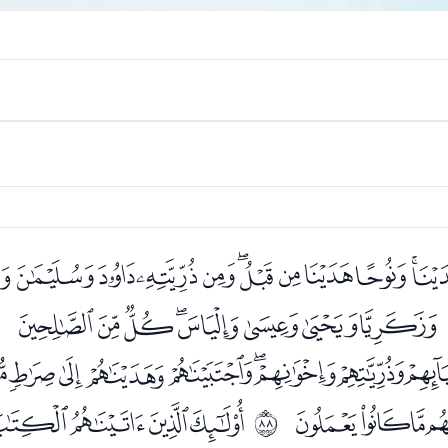
ﭵﭶﭷﭸﭹﭺﭻﭼﭽ
ﮈﮉﮊﮋﮌﮍﮎﮏ
ﱔ
ﮜﮝﮞﮟﮠﮡﮢﮣ
ﯔﯕﯖﯗ
ﯙﯚﯛﯜﯝ
ﱗ