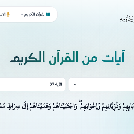
القرآن الكريم
الاس
آيات من القرآن الكريم
الآية 87
ائِهِمْ وَذُرِّيَّاتِهِمْ وَإِخْوَانِهِمْ ۖ وَاجْتَبَيْنَاهُمْ وَهَدَيْنَاهُمْ إِلَىٰ صِرَاطٍ مُ