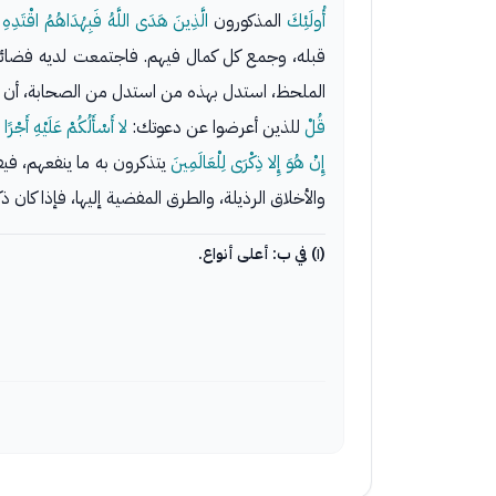
أُولَئِكَ
المذكورون
الَّذِينَ هَدَى اللَّهُ فَبِهُدَاهُمُ اقْتَدِهِ
أ
قبله، وجمع كل كمال فيهم. فاجتمعت لديه فضائل 
الملحظ، استدل بهذه من استدل من الصحابة، أن ر
قُلْ
للذين أعرضوا عن دعوتك:
لا أَسْأَلُكُمْ عَلَيْهِ أَجْرًا
أ
إِنْ هُوَ إِلا ذِكْرَى لِلْعَالَمِينَ
يتذكرون به ما ينفعهم، فيف
والأخلاق الرذيلة، والطرق المفضية إليها، فإذا كان ذ
(١) في ب: أعلى أنواع.