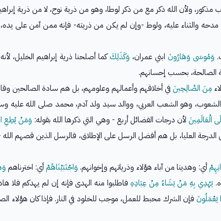
 مذكور، ولأن الله ذكر مع من ذكر لوطا، وهو من ذرية نوح، لا من ذرية إبراهيم
ي مدحه والثناء عليه، ولوط -وإن لم يكن من ذريته- فإنه ممن آمن على يده،
.
وَمُوسَى وَهَارُونَ
ابني عمران،
وَكَذَلِكَ
كما أصلحنا ذرية إبراهيم الخليل، لأ
ية الصالحة، بحسب إحسانهم.
اء
مِنَ الصَّالِحِينَ
في أخلاقهم وأعمالهم وعلومهم، بل هم سادة الصالحين وقاد
الشعوب، وهو الشعب العربي، ووالد سيد ولد آدم، محمد صلى الله عليه وس
َى الْعَالَمِينَ
لأن درجات الفضائل أربع - وهي التي ذكرها الله بقوله:
وَمَنْ يُطِعِ اللّ
انِهِمْ
أي: وهدينا من آباء هؤلاء وذرياتهم وإخوانهم.
وَاجْتَبَيْنَاهُمْ
أي: اخترناهم
وَه
ه.
يَهْدِي بِهِ مَنْ يَشَاءُ مِنْ عِبَادِهِ
فاطلبوا منه الهدى فإنه إن لم يهدكم فلا ها
 يَعْمَلُونَ
فإن الشرك محبط للعمل، موجب للخلود في النار. فإذا كان هؤلاء الصف