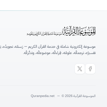
موسوعة إلكترونية شاملة في خدمة القرآن الكريم — رَسمُه، تجويدُه، تِلاو
تفسيرُه، ترجماتُه، علومُه، قِراءاتُه، موضوعاتُه، وتدبُّراتُه.
الموسوعة القرآنية
—
Quranpedia.net
© 2026