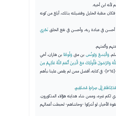
 لأنه ابن أخيه.
 فكان منقبة الخليل وفضيلته بذلك، أبلغ من كونه
نه أحسن في عبادة ربه، وأحسن في نفع الخلق
نَجْزِي
تهم وأئمتهم.
لم.
وَالْيَسَعَ وَيُونُسَ
بن متى
وَلُوطًا
بن هاران، أخي
َهَ وَالرَّسُولَ فَأُولَئِكَ مَعَ الَّذِينَ أَنْعَمَ اللَّهُ عَلَيْهِمْ مِنَ
فهؤلاء من الدرجة العليا، بل هم أفضل الرسل على الإطلاق، فالرسل الذين قصهم الله -[٢٦٤]- في كتابه، أفضل ممن لم يقص علينا نبأهم
َدَيْنَاهُمْ إِلَى صِرَاطٍ مُسْتَقِيمٍ
.
دي لكم غيره، وممن شاء هدايته هؤلاء المذكورون.
وة الأخيار، لو أشركوا -وحاشاهم- لحبطت أعمالهم