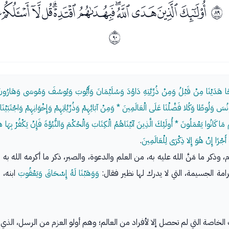
ﯬﯭﯮﯯﯰﯱﯲﯳﯴﯵﯶﯷ
ﱘ
ﱙ
حًا هَدَيْنَا مِنْ قَبْلُ وَمِنْ ذُرِّيَّتِهِ دَاوُدَ وَسُلَيْمَانَ وَأَيُّوبَ وَيُوسُفَ وَمُوسَى وَهَارُو
َ وَلُوطًا وَكُلا فَضَّلْنَا عَلَى الْعَالَمِينَ * وَمِنْ آبَائِهِمْ وَذُرِّيَّاتِهِمْ وَإِخْوَانِهِمْ وَاجْتَبَي
ا كَانُوا يَعْمَلُونَ * أُولَئِكَ الَّذِينَ آتَيْنَاهُمُ الْكِتَابَ وَالْحُكْمَ وَالنُّبُوَّةَ فَإِنْ يَكْفُرْ بِهَا هَ
أَجْرًا إِنْ هُوَ إِلا ذِكْرَى لِلْعَالَمِينَ
.
م، وذكر ما مَنَّ الله عليه به، من العلم والدعوة، والصبر، ذكر ما أكرمه الله
ة الجسيمة، التي لا يدرك لها نظير فقال:
وَوَهَبْنَا لَهُ إِسْحَاقَ وَيَعْقُوبَ
ابنه، 