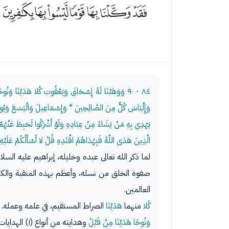
ﯤﯥﯦﯧﯨﯩﯪ
٨٤ - ٩٠
وَوَهَبْنَا لَهُ إِسْحَاقَ وَيَعْقُوبَ كُلا هَدَيْنَا وَنُو
وَإِلْيَاسَ كُلٌّ مِنَ الصَّالِحِينَ * وَإِسْمَاعِيلَ وَالْيَسَعَ وَيُونُس
يَهْدِي بِهِ مَنْ يَشَاءُ مِنْ عِبَادِهِ وَلَوْ أَشْرَكُوا لَحَبِطَ عَنْهُمْ مَ
الَّذِينَ هَدَى اللَّهُ فَبِهُدَاهُمُ اقْتَدِهِ قُلْ لا أَسْأَلُكُمْ عَلَيْهِ 
لما ذكر الله تعالى عبده وخليله، إبراهيم عليه السلا
صفوة الخلق من نسله، وأعظم بهذه المنقبة والكرام
العالمين.
كُلا
منهما
هَدَيْنَا
الصراط المستقيم، في علمه وعمله.
وَنُوحًا هَدَيْنَا مِنْ قَبْلُ
وهدايته من أنواع (١) الهدايات الخاصة التي لم تحصل إلا لأفراد من العالم؛ وهم أولو العزم من الرسل، الذي هو أحدهم.