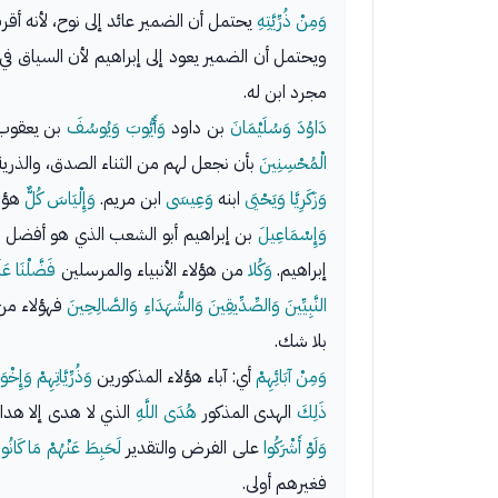
وَمِنْ ذُرِّيَّتِهِ
يحتمل أن الضمير عائد إلى نوح، لأنه أقرب
ويحتمل أن الضمير يعود إلى إبراهيم لأن السياق ف
مجرد ابن له.
دَاوُدَ وَسُلَيْمَانَ
بن داود
وَأَيُّوبَ وَيُوسُفَ
بن يعقوب
الْمُحْسِنِينَ
بأن نجعل لهم من الثناء الصدق، والذر
وَزَكَرِيَّا وَيَحْيَى
ابنه
وَعِيسَى
ابن مريم.
وَإِلْيَاسَ كُلٌّ
هؤل
وَإِسْمَاعِيلَ
بن إبراهيم أبو الشعب الذي هو أفضل 
إبراهيم.
وَكُلا
من هؤلاء الأنبياء والمرسلين
فَضَّلْنَا عَل
النَّبِيِّينَ وَالصِّدِّيقِينَ وَالشُّهَدَاءِ وَالصَّالِحِينَ
بلا شك.
وَمِنْ آبَائِهِمْ
أي: آباء هؤلاء المذكورين
وَذُرِّيَّاتِهِمْ وَإِخْوَ
ذَلِكَ
الهدى المذكور
هُدَى اللَّهِ
الذي لا هدى إلا هدا
وَلَوْ أَشْرَكُوا
على الفرض والتقدير
لَحَبِطَ عَنْهُمْ مَا كَانُوا
فغيرهم أولى.