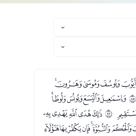
ﭾﭿﮀﮁﮂﮃ
ﮑﮒﮓﮔﮕ
ﮤ
ﮦﮧﮨﮩﮪ
ﱖ
ﯞﯟﯠﯡﯢﯣ