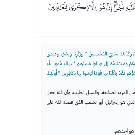
ﯸﯹﯺﯻﯼﯽﯾ
نَ وَكَذَلِكَ نَجْزِي الْمُحْسِنِينَ * وَزَكَرِيَّا وَيَحْيَى وَعِيسَى
ْنَاهُمْ وَهَدَيْنَاهُمْ إِلَى صِرَاطٍ مُسْتَقِيمٍ * ذَلِكَ هُدَى اللَّهِ
ؤُلاءِ فَقَدْ وَكَّلْنَا بِهَا قَوْمًا لَيْسُوا بِهَا بِكَافِرِينَ * أُولَئِكَ
 به من الذرية الصالحة، والنسل الطيب. وأن الله جعل
الذي هو إسرائيل، أبو الشعب الذي فضله الله على