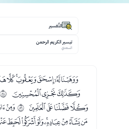
التَّفسير
تيسير الكريم الرحمن
السعدي
ﭮﭯﭰﭱﭲﭳﭴ
ﮄﮅﮆ
ﱓ
ﮖﮗﮘﮙ
ﮛ
ﱕ
ﮫﮬﮭﮮﮯﮰﮱﯓ