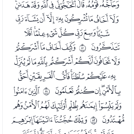
ﯓﯔﯕﯖﯗﯘﯙﯚﯛﯜ
ﯝﯞﯟﯠﯡﯢﯣﯤﯥ
ﯦﯧﯨﯩﯪﯫﯬﯭﯮ
ﯯ
ﯱﯲﯳﯴ
ﱏ
ﯵﯶﯷﯸﯹﯺﯻﯼ
ﯽﯾﯿﰀﰁﰂﰃ
ﰄﰅﰆﰇﰈ
ﭑﭒ
ﱐ
ﭓﭔﭕﭖﭗﭘﭙﭚ
ﭛ
ﭝﭞﭟﭠ
ﱑ