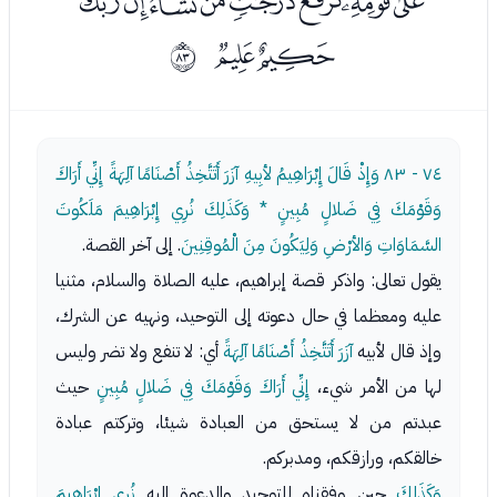
ﭡﭢﭣﭤﭥﭦﭧﭨﭩﭪ
ﭫﭬ
ﱒ
٧٤ - ٨٣
وَإِذْ قَالَ إِبْرَاهِيمُ لأبِيهِ آزَرَ أَتَتَّخِذُ أَصْنَامًا آلِهَةً إِنِّي أَرَاكَ
وَقَوْمَكَ فِي ضَلالٍ مُبِينٍ * وَكَذَلِكَ نُرِي إِبْرَاهِيمَ مَلَكُوتَ
السَّمَاوَاتِ وَالأرْضِ وَلِيَكُونَ مِنَ الْمُوقِنِينَ
. إلى آخر القصة.
يقول تعالى: واذكر قصة إبراهيم، عليه الصلاة والسلام، مثنيا
عليه ومعظما في حال دعوته إلى التوحيد، ونهيه عن الشرك،
وإذ قال لأبيه
آزَرَ أَتَتَّخِذُ أَصْنَامًا آلِهَةً
أي: لا تنفع ولا تضر وليس
لها من الأمر شيء،
إِنِّي أَرَاكَ وَقَوْمَكَ فِي ضَلالٍ مُبِينٍ
حيث
عبدتم من لا يستحق من العبادة شيئا، وتركتم عبادة
خالقكم، ورازقكم، ومدبركم.
وَكَذَلِكَ
حين وفقناه للتوحيد والدعوة إليه
نُرِي إِبْرَاهِيمَ