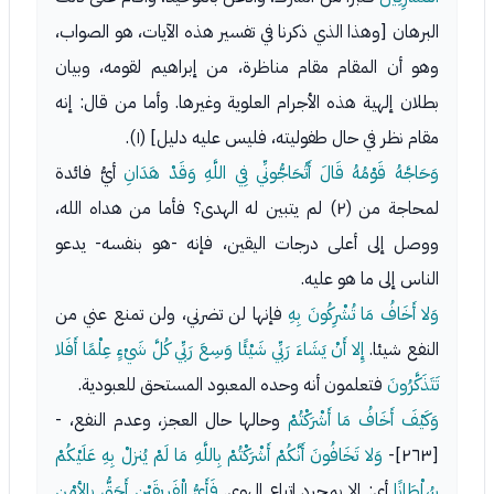
البرهان [وهذا الذي ذكرنا في تفسير هذه الآيات، هو الصواب،
وهو أن المقام مقام مناظرة، من إبراهيم لقومه، وبيان
بطلان إلهية هذه الأجرام العلوية وغيرها. وأما من قال: إنه
مقام نظر في حال طفوليته، فليس عليه دليل] (١).
وَحَاجَّهُ قَوْمُهُ قَالَ أَتُحَاجُّونِّي فِي اللَّهِ وَقَدْ هَدَانِ
أيُّ فائدة
لمحاجة من (٢) لم يتبين له الهدى؟ فأما من هداه الله،
ووصل إلى أعلى درجات اليقين، فإنه -هو بنفسه- يدعو
الناس إلى ما هو عليه.
وَلا أَخَافُ مَا تُشْرِكُونَ بِهِ
فإنها لن تضرني، ولن تمنع عني من
النفع شيئا.
إِلا أَنْ يَشَاءَ رَبِّي شَيْئًا وَسِعَ رَبِّي كُلَّ شَيْءٍ عِلْمًا أَفَلا
تَتَذَكَّرُونَ
فتعلمون أنه وحده المعبود المستحق للعبودية.
وَكَيْفَ أَخَافُ مَا أَشْرَكْتُمْ
وحالها حال العجز، وعدم النفع، -
[٢٦٣]-
وَلا تَخَافُونَ أَنَّكُمْ أَشْرَكْتُمْ بِاللَّهِ مَا لَمْ يُنزلْ بِهِ عَلَيْكُمْ
سُلْطَانًا
أي: إلا بمجرد اتباع الهوى.
فَأَيُّ الْفَرِيقَيْنِ أَحَقُّ بِالأمْنِ