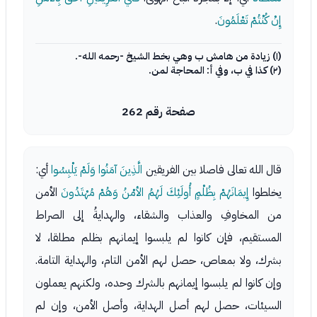
إِنْ كُنْتُمْ تَعْلَمُونَ
.
(١) زيادة من هامش ب وهي بخط الشيخ -رحمه الله-.
(٢) كذا في ب، وفي أ: المحاجة لمن.
صفحة رقم 262
قال الله تعالى فاصلا بين الفريقين
الَّذِينَ آمَنُوا وَلَمْ يَلْبِسُوا
أي:
يخلطوا
إِيمَانَهُمْ بِظُلْمٍ أُولَئِكَ لَهُمُ الأمْنُ وَهُمْ مُهْتَدُونَ
الأمن
من المخاوفِ والعذاب والشقاء، والهدايةُ إلى الصراط
المستقيم، فإن كانوا لم يلبسوا إيمانهم بظلم مطلقا، لا
بشرك، ولا بمعاص، حصل لهم الأمن التام، والهداية التامة.
وإن كانوا لم يلبسوا إيمانهم بالشرك وحده، ولكنهم يعملون
السيئات، حصل لهم أصل الهداية، وأصل الأمن، وإن لم