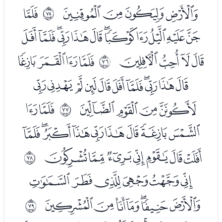
ﭦﭧﭨﭩ
ﭫ
ﱊ
ﭬﭭﭮﭯﭰﭱﭲﭳﭴﭵﭶﭷ
ﭸﭹﭺﭻ
ﭽﭾﭿﮀ
ﱋ
ﮁﮂﮃﮄﮅﮆﮇﮈﮉﮊﮋ
ﮌﮍﮎﮏ
ﮑﮒ
ﱌ
ﮓﮔﮕﮖﮗﮘﮙﮚﮛ
ﮜﮝﮞﮟﮠﮡﮢ
ﱍ
ﮤﮥﮦﮧﮨﮩ
ﮪﮫﮬﮭﮮﮯﮰ
ﱎ