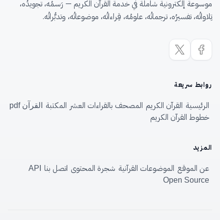
موسوعة إلكترونية شاملة في خدمة القرآن الكريم — رَسمُه، تجويدُه،
تِلاواتُه، تفسيرُه، ترجماتُه، علومُه، قِراءاتُه، موضوعاتُه، وتدبُّراتُه.
روابط سريعة
الرئيسية
القرآن الكريم
المصحف بالقراءات العشر
المكتبة
القرآن pdf
خطوط القرآن الكريم
المزيد
عن الموقع
الموضوعات القرآنية
شجرة المحتوى
اتصل بنا
API
Open Source