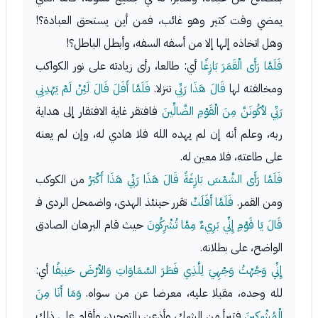
يمضي وقت كثير وهو غائب، فمن أين يستحق العبادة؟!
وهل اتخاذه إلها إلا من أسفه السفه، وأبطل الباطل؟!
فَلَمَّا رَأَى الْقَمَرَ بَازِغًا
أي: طالعا، رأى زيادته على نور الكواكب
ومخالفته لها
قَالَ هَذَا رَبِّي
تنزلا.
فَلَمَّا أَفَلَ قَالَ لَئِنْ لَمْ يَهْدِنِي
رَبِّي لأكُونَنَّ مِنَ الْقَوْمِ الضَّالِّينَ
فافتقر غاية الافتقار إلى هداية
ربه، وعلم أنه إن لم يهده الله فلا هادي له، وإن لم يعنه
على طاعته، فلا معين له.
فَلَمَّا رَأَى الشَّمْسَ بَازِغَةً قَالَ هَذَا رَبِّي هَذَا أَكْبَرُ
من الكوكب
ومن القمر.
فَلَمَّا أَفَلَتْ
تقرر حينئذ الهدى، واضمحل الردى فـ
قَالَ يَا قَوْمِ إِنِّي بَرِيءٌ مِمَّا تُشْرِكُونَ
حيث قام البرهان الصادق
الواضح، على بطلانه.
إِنِّي وَجَّهْتُ وَجْهِيَ لِلَّذِي فَطَرَ السَّمَاوَاتِ وَالأرْضَ حَنِيفًا
أي:
لله وحده، مقبلا عليه، معرضا عن من سواه.
وَمَا أَنَا مِنَ
الْمُشْرِكِينَ
فتبرأ من الشرك، وأذعن بالتوحيد، وأقام على ذلك