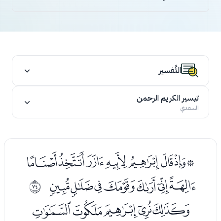
التَّفسير
تيسير الكريم الرحمن
السعدي
ﭑﭒﭓﭔﭕﭖﭗﭘ
ﭙﭚﭛﭜﭝﭞﭟ
ﱉ
ﭡﭢﭣﭤﭥ