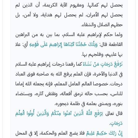
يحصل لهم كمالها. ومفهوم الآية الكريمة، أن الذين لم
يحصل لهم الأمران، لم يحصل لهم هداية، ولا أمن، بل
حظهم الضلال والشقاء.
ولما حكم لإبراهيم عليه السلام، بما بين به من البراهين
القاطعة قال:
وَتِلْكَ حُجَّتُنَا آتَيْنَاهَا إِبْرَاهِيمَ عَلَى قَوْمِهِ
أي: علا
بها عليهم، وفلجهم بها.
نَرْفَعُ دَرَجَاتٍ مَنْ نَشَاءُ
كما رفعنا درجات إبراهيم عليه السلام
في الدنيا والآخرة، فإن العلم يرفع الله به صاحبه فوق العباد
درجات. خصوصا العالم العامل المعلم، فإنه يجعله الله إماما
للناس، بحسب حاله ترمق أفعاله، وتقتفى آثاره، ويستضاء
بنوره، ويمشى بعلمه في ظلمة ديجوره.
قال تعالى
يَرْفَعِ اللَّهُ الَّذِينَ آمَنُوا مِنْكُمْ وَالَّذِينَ أُوتُوا الْعِلْمَ
دَرَجَاتٍ
.
إِنَّ رَبَّكَ حَكِيمٌ عَلِيمٌ
فلا يضع العلم والحكمة، إلا في المحل