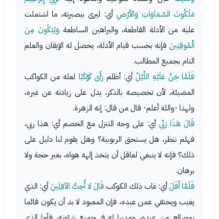
مَلَكُوتَ السَّمَاوَاتِ وَالأرْضِ
أي: ليرى ببصيرته، ما اشتملت
عليه من الأدلة القاطعة، والبراهين الساطعة
وَلِيَكُونَ مِنَ
الْمُوقِنِينَ
فإنه بحسب قيام الأدلة، يحصل له الإيقان والعلم
التام بجميع المطالب.
فَلَمَّا جَنَّ عَلَيْهِ اللَّيْلُ
أي: أظلم
رَأَى كَوْكَبًا
لعله من الكواكب
المضيئة، لأن تخصيصه بالذكر، يدل على زيادته عن غيره،
ولهذا -والله أعلم- قال من قال: إنه الزهرة.
قَالَ هَذَا رَبِّي
أي: على وجه التنزل مع الخصم أي: هذا ربي،
فهلم ننظر، هل يستحق الربوبية؟ وهل يقوم لنا دليل على
ذلك؟ فإنه لا ينبغي لعاقل أن يتخذ إلهه هواه، بغير حجة ولا
برهان.
فَلَمَّا أَفَلَ
أي: غاب ذلك الكوكب
قَالَ لا أُحِبُّ الآفِلِينَ
أي: الذي
يغيب ويختفي عمن عبده، فإن المعبود لا بد أن يكون قائما
بمصالح من عبده، ومدبرا له في جميع شئونه، فأما الذي