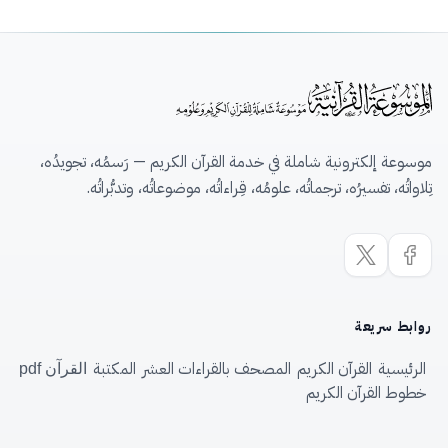
موسوعة إلكترونية شاملة في خدمة القرآن الكريم — رَسمُه، تجويدُه،
تِلاواتُه، تفسيرُه، ترجماتُه، علومُه، قِراءاتُه، موضوعاتُه، وتدبُّراتُه.
روابط سريعة
الرئيسية
القرآن الكريم
المصحف بالقراءات العشر
المكتبة
القرآن pdf
خطوط القرآن الكريم