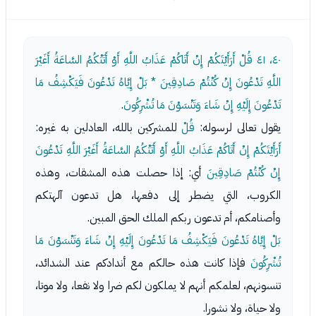
٤٠، ٤١
قُلْ أَرَأَيْتَكُمْ إِنْ أَتَاكُمْ عَذَابُ اللَّهِ أَوْ أَتَتْكُمُ السَّاعَةُ أَغَيْرَ
اللَّهِ تَدْعُونَ إِنْ كُنْتُمْ صَادِقِينَ * بَلْ إِيَّاهُ تَدْعُونَ فَيَكْشِفُ مَا
تَدْعُونَ إِلَيْهِ إِنْ شَاءَ وَتَنْسَوْنَ مَا تُشْرِكُونَ
.
يقول تعالى لرسوله:
قُلْ
للمشركين بالله، العادلين به غيره:
أَرَأَيْتَكُمْ إِنْ أَتَاكُمْ عَذَابُ اللَّهِ أَوْ أَتَتْكُمُ السَّاعَةُ أَغَيْرَ اللَّهِ تَدْعُونَ
إِنْ كُنْتُمْ صَادِقِينَ
أي: إذا حصلت هذه المشقات، وهذه
الكروب، التي يضطر إلى دفعها، هل تدعون آلهتكم
وأصنامكم، أم تدعون ربكم الملك الحق المبين.
بَلْ إِيَّاهُ تَدْعُونَ فَيَكْشِفُ مَا تَدْعُونَ إِلَيْهِ إِنْ شَاءَ وَتَنْسَوْنَ مَا
تُشْرِكُونَ
فإذا كانت هذه حالكم مع أندادكم عند الشدائد،
تنسونهم، لعلمكم أنهم لا يملكون لكم ضرا ولا نفعا، ولا موتا،
ولا حياة، ولا نشورا.