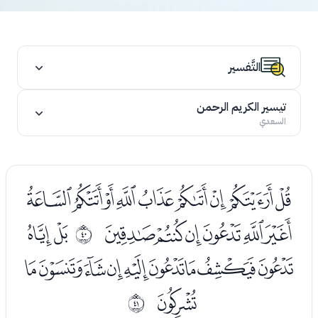
التَّفسير
تيسير الكريم الرحمن
السعدي
ﮟﮠﮡﮢﮣﮤﮥﮦﮧ
ﮨﮩﮪﮫﮬﮭ
ﮯﮰ
ﰧ
ﮱﯓﯔﯕﯖﯗﯘﯙﯚ
ﯛ
ﰨ