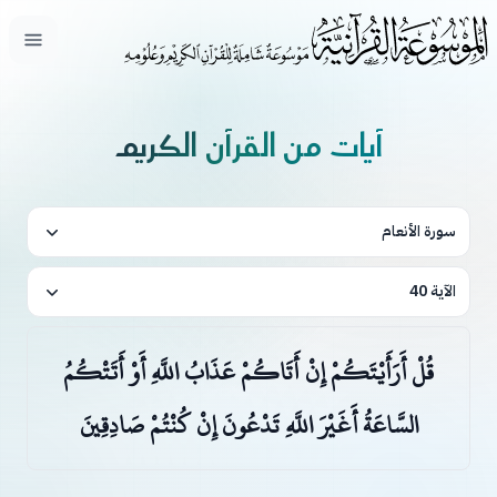
فتح ال
آيات من القرآن الكريم
سورة الأنعام
الآية 40
قُلْ أَرَأَيْتَكُمْ إِنْ أَتَاكُمْ عَذَابُ اللَّهِ أَوْ أَتَتْكُمُ
السَّاعَةُ أَغَيْرَ اللَّهِ تَدْعُونَ إِنْ كُنْتُمْ صَادِقِينَ