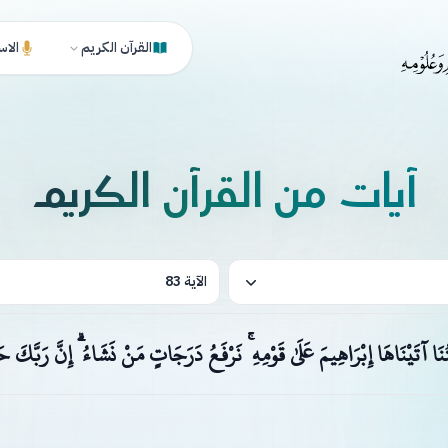
القرآن الكريم
الاس
آيات من القرآن الكريم
الآية 83
َا آتَيْنَاهَا إِبْرَاهِيمَ عَلَىٰ قَوْمِهِ ۚ نَرْفَعُ دَرَجَاتٍ مَنْ نَشَاءُ ۗ إِنَّ رَبَّكَ