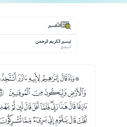
التَّفسير
تيسير الكريم الرحمن
السعدي
ﭑﭒﭓﭔﭕﭖﭗ
ﭦﭧﭨﭩ
ﱊ
ﮀﮁﮂﮃﮄﮅﮆﮇﮈ
ﮜﮝﮞﮟﮠﮡﮢ