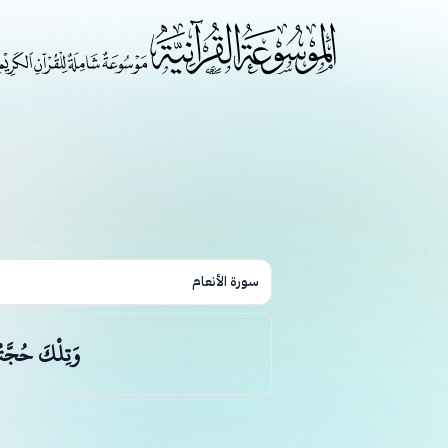
سورة الأنعام
وَتِلْكَ حُجَّتُن