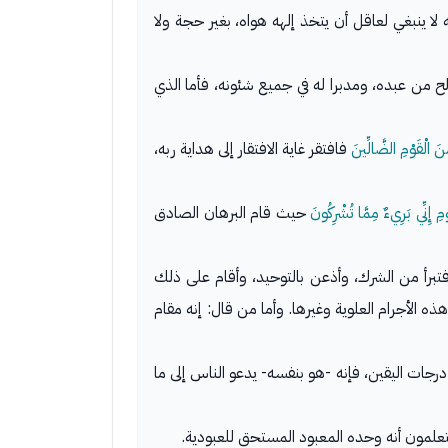
ا ينبغي لعاقل أن يتخذ إلهه هواه، بغير حجة ولا
ح من عبده، ومدبرا له في جميع شئونه، فأما الذي
ِنَ الْقَوْمِ الضَّالِّينَ
فافتقر غاية الافتقار إلى هداية ربه،
مِ إِنِّي بَرِيءٌ مِمَّا تُشْرِكُونَ
حيث قام البرهان الصادق
برأ من الشرك، وأذعن بالتوحيد، وأقام على ذلك
ه الأجرام العلوية وغيرها. وأما من قال: إنه مقام
ل إلى أعلى درجات اليقين، فإنه -هو بنفسه- يدعو الناس إلى ما
لمون أنه وحده المعبود المستحق للعبودية.