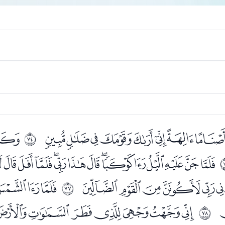
ﭘﭙﭚﭛﭜﭝﭞﭟ
ﭡ
ﱉ
ﭫﭬﭭﭮﭯﭰﭱﭲﭳﭴﭵﭶﭷ
ﮉﮊﮋﮌﮍﮎﮏ
ﮑﮒﮓ
ﱌ
ﮤﮥﮦﮧﮨﮩﮪﮫ
ﱍ