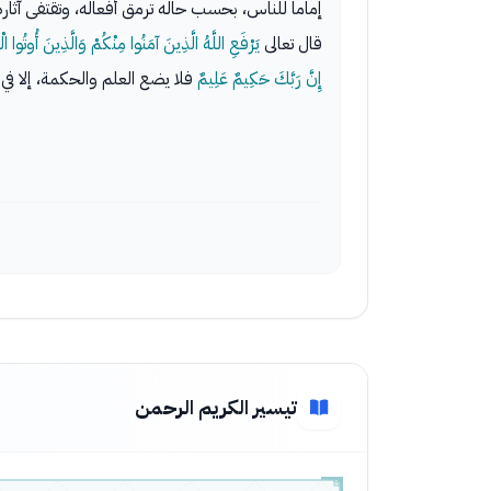
إماما للناس، بحسب حاله ترمق أفعاله، وتقتفى آثار
قال تعالى
يَرْفَعِ اللَّهُ الَّذِينَ آمَنُوا مِنْكُمْ وَالَّذِينَ أُوتُوا ا
إِنَّ رَبَّكَ حَكِيمٌ عَلِيمٌ
فلا يضع العلم والحكمة، إلا في 
تيسير الكريم الرحمن