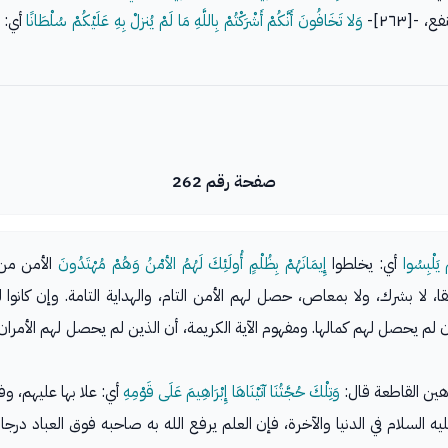
-[٢٦٣]-
وَلا تَخَافُونَ أَنَّكُمْ أَشْرَكْتُمْ بِاللَّهِ مَا لَمْ يُنزلْ بِهِ عَلَيْكُمْ سُلْطَانًا
أي: إ
صفحة رقم 262
 يَلْبِسُوا
أي: يخلطوا
إِيمَانَهُمْ بِظُلْمٍ أُولَئِكَ لَهُمُ الأمْنُ وَهُمْ مُهْتَدُونَ
الأمن من ا
قا، لا بشرك، ولا بمعاص، حصل لهم الأمن التام، والهداية التامة. وإن كانوا
لم يحصل لهم كمالها. ومفهوم الآية الكريمة، أن الذين لم يحصل لهم الأمرا
اهين القاطعة قال:
وَتِلْكَ حُجَّتُنَا آتَيْنَاهَا إِبْرَاهِيمَ عَلَى قَوْمِهِ
أي: علا بها عليهم، وف
ه السلام في الدنيا والآخرة، فإن العلم يرفع الله به صاحبه فوق العباد درج