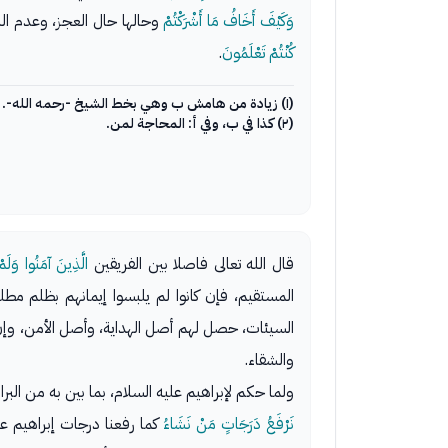
وَكَيْفَ أَخَافُ مَا أَشْرَكْتُمْ
وحالها حال العجز، وعدم النفع، 
كُنْتُمْ تَعْلَمُونَ
.
(١) زيادة من هامش ب وهي بخط الشيخ -رحمه الله-.
(٢) كذا في ب، وفي أ: المحاجة لمن.
قال الله تعالى فاصلا بين الفريقين
الَّذِينَ آمَنُوا وَلَمْ
المستقيم، فإن كانوا لم يلبسوا إيمانهم بظلم مطل
السيئات، حصل لهم أصل الهداية، وأصل الأمن، وإن 
والشقاء.
ولما حكم لإبراهيم عليه السلام، بما بين به من البر
نَرْفَعُ دَرَجَاتٍ مَنْ نَشَاءُ
كما رفعنا درجات إبراهيم علي