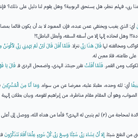
 ربي، فهلم ننظر، هل يستحق الربوبية؟ وهل يقوم لنا دليل على ذلك؟ فإنه ل
َ
أي: الذي يغيب ويختفي عمن عبده، فإن المعبود لا بد أن يكون قائما بمصال
! وهل اتخاذه إلها إلا من أسفه السفه، وأبطل الباطل؟!
لكواكب ومخالفته لها
قَالَ هَذَا رَبِّي
تنزلا.
فَلَمَّا أَفَلَ قَالَ لَئِنْ لَمْ يَهْدِنِي رَبِّي لأكُونَنَّ م
 على طاعته، فلا معين له.
كوكب ومن القمر.
فَلَمَّا أَفَلَتْ
تقرر حينئذ الهدى، واضمحل الردى فـ
قَالَ يَا قَوْ
ِيفًا
أي: لله وحده، مقبلا عليه، معرضا عن من سواه.
وَمَا أَنَا مِنَ الْمُشْرِكِينَ
فت
 الصواب، وهو أن المقام مقام مناظرة، من إبراهيم لقومه، وبيان بطلان إلهية هذ
أيُّ فائدة لمحاجة من (٢) لم يتبين له الهدى؟ فأما من هداه الله، ووص
ني من النفع شيئا.
إِلا أَنْ يَشَاءَ رَبِّي شَيْئًا وَسِعَ رَبِّي كُلَّ شَيْءٍ عِلْمًا أَفَلا تَتَذَكَّرُونَ
فتع