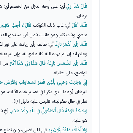
قَالَ هَذَا رَبِّي
أي: على وجه التنزل مع الخصم أي: هذا
برهان.
فَلَمَّا أَفَلَ
أي: غاب ذلك الكوكب
قَالَ لا أُحِبُّ الآفِلِين
يمضي وقت كثير وهو غائب، فمن أين يستحق العبادة؟
فَلَمَّا رَأَى الْقَمَرَ بَازِغًا
أي: طالعا، رأى زيادته على نور ا
وعلم أنه إن لم يهده الله فلا هادي له، وإن لم يعنه
فَلَمَّا رَأَى الشَّمْسَ بَازِغَةً قَالَ هَذَا رَبِّي هَذَا أَكْبَرُ
من ال
الواضح، على بطلانه.
إِنِّي وَجَّهْتُ وَجْهِيَ لِلَّذِي فَطَرَ السَّمَاوَاتِ وَالأرْضَ حَن
البرهان [وهذا الذي ذكرنا في تفسير هذه الآيات، هو
نظر في حال طفوليته، فليس عليه دليل] (١).
وَحَاجَّهُ قَوْمُهُ قَالَ أَتُحَاجُّونِّي فِي اللَّهِ وَقَدْ هَدَانِ
هو عليه.
وَلا أَخَافُ مَا تُشْرِكُونَ بِهِ
فإنها لن تضرني، ولن تمنع ع