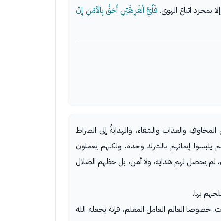
لا بمجرد اتباع الهوى.
فَأَيُّ الْفَرِيقَيْنِ أَحَقُّ بِالأمْنِ إِنْ
لمخاوفِ والعذاب والشقاء، والهدايةُ إلى الصراط
 لم يلبسوا إيمانهم بالشرك وحده، ولكنهم يعملون
ن، لم يحصل لهم هداية، ولا أمن، بل حظهم الضلال
لجهم بها.
ات. خصوصا العالم العامل المعلم، فإنه يجعله الله