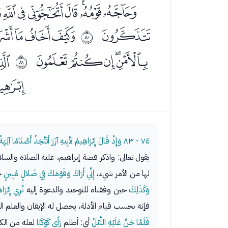
ﯓﯔﯕﯖﯗﯘﯙﯚ
ﯯ
ﯱﯲﯳﯴ
ﱏ
ﰄﰅﰆﰇﰈ
ﭑ
ﱐ
ﭠﭡ
٧٤ - ٨٣
وَإِذْ قَالَ إِبْرَاهِيمُ لأبِيهِ آزَرَ أَتَتَّخِذُ أَصْنَامً
يقول تعالى: واذكر قصة إبراهيم، عليه الصلاة والسل
لها من الأمر شيء،
إِنِّي أَرَاكَ وَقَوْمَكَ فِي ضَلالٍ مُبِينٍ
حي
وَكَذَلِكَ
حين وفقناه للتوحيد والدعوة إليه
نُرِي إِبْر
فإنه بحسب قيام الأدلة، يحصل له الإيقان والعلم ال
فَلَمَّا جَنَّ عَلَيْهِ اللَّيْلُ
أي: أظلم
رَأَى كَوْكَبًا
لعله من الكو