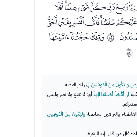
ﯨﯩﯪﯫﯬﯭﯮ
ﯾﯿﰀﰁﰂﰃ
ﭛ
ﭝﭞﭟ
ﱑ
ﱒ
لأرْضِ وَلِيَكُونَ مِنَ الْمُوقِنِينَ
. إلى آخر القصة.
أبيه
آزَرَ أَتَتَّخِذُ أَصْنَامًا آلِهَةً
أي: لا تنفع ولا تضر وليس
مدبركم.
القاطعة، والبراهين الساطعة
وَلِيَكُونَ مِنَ الْمُوقِنِينَ
م- قال من قال: إنه الزهرة.