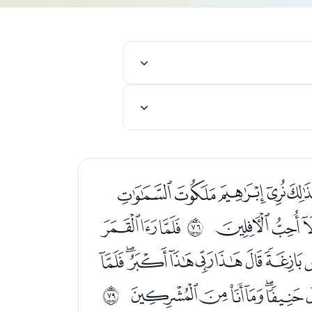
ﭢﭣﭤﭥ
ﭸﭹﭺﭻ
ﭽﭾﭿ
ﱋ
ﮔﮕﮖﮗﮘﮙﮚﮛ
ﮬﮭﮮﮯﮰ
ﱎ