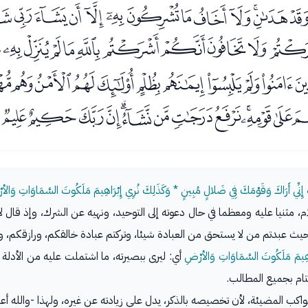
ﯛﯜﯝﯞﯟﯠﯡﯢﯣﯤﯥﯦﯧ
ﯵﯶﯷﯸﯹﯺﯻﯼﯽ
ﭒﭓﭔﭕﭖﭗﭘﭙﭚ
ﭢﭣﭤﭥﭦﭧﭨﭩﭪﭫﭬ
ا آلِهَةً إِنِّي أَرَاكَ وَقَوْمَكَ فِي ضَلالٍ مُبِينٍ * وَكَذَلِكَ نُرِي إِبْرَاهِيمَ مَلَكُوتَ السَّمَاوَاتِ وَا
ام، مثنيا عليه ومعظما في حال دعوته إلى التوحيد، ونهيه عن الشرك، وإذ قال ل
ث عبدتم من لا يستحق من العبادة شيئا، وتركتم عبادة خالقكم، ورازقكم، و
َاهِيمَ مَلَكُوتَ السَّمَاوَاتِ وَالأرْضِ
أي: ليرى ببصيرته، ما اشتملت عليه من الأدلة 
تام بجميع المطالب.
اكب المضيئة، لأن تخصيصه بالذكر، يدل على زيادته عن غيره، ولهذا -والله أعل