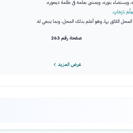
ه، ويستضاء بنوره، ويمشى بعلمه في ظلمة ديجوره.
لْعِلْمَ دَرَجَاتٍ
.
المحل اللائق بها، وهو أعلم بذلك المحل، وبما ينبغي له.
صفحة رقم 263
عرض المزيد