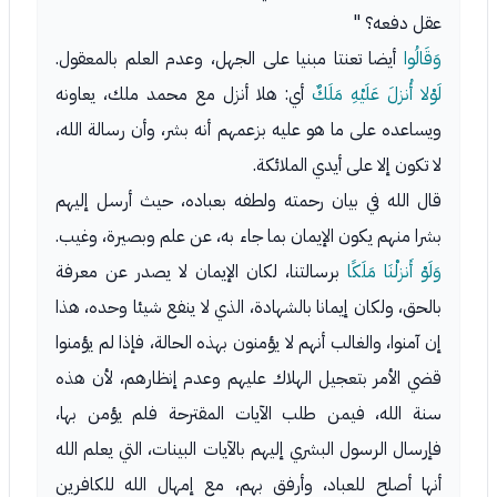
عقل دفعه؟ "
وَقَالُوا
أيضا تعنتا مبنيا على الجهل، وعدم العلم بالمعقول.
لَوْلا أُنزلَ عَلَيْهِ مَلَكٌ
أي: هلا أنزل مع محمد ملك، يعاونه
ويساعده على ما هو عليه بزعمهم أنه بشر، وأن رسالة الله،
لا تكون إلا على أيدي الملائكة.
قال الله في بيان رحمته ولطفه بعباده، حيث أرسل إليهم
بشرا منهم يكون الإيمان بما جاء به، عن علم وبصيرة، وغيب.
وَلَوْ أَنزلْنَا مَلَكًا
برسالتنا، لكان الإيمان لا يصدر عن معرفة
بالحق، ولكان إيمانا بالشهادة، الذي لا ينفع شيئا وحده، هذا
إن آمنوا، والغالب أنهم لا يؤمنون بهذه الحالة، فإذا لم يؤمنوا
قضي الأمر بتعجيل الهلاك عليهم وعدم إنظارهم، لأن هذه
سنة الله، فيمن طلب الآيات المقترحة فلم يؤمن بها،
فإرسال الرسول البشري إليهم بالآيات البينات، التي يعلم الله
أنها أصلح للعباد، وأرفق بهم، مع إمهال الله للكافرين