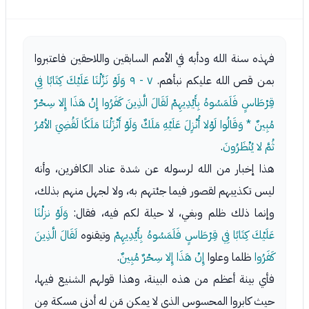
فهذه سنة الله ودأبه في الأمم السابقين واللاحقين فاعتبروا
بمن قص الله عليكم نبأهم.
٧ - ٩
وَلَوْ نَزَّلْنَا عَلَيْكَ كِتَابًا فِي
قِرْطَاسٍ فَلَمَسُوهُ بِأَيْدِيهِمْ لَقَالَ الَّذِينَ كَفَرُوا إِنْ هَذَا إِلا سِحْرٌ
مُبِينٌ * وَقَالُوا لَوْلا أُنْزِلَ عَلَيْهِ مَلَكٌ وَلَوْ أَنْزَلْنَا مَلَكًا لَقُضِيَ الأمْرُ
ثُمَّ لا يُنْظَرُونَ
.
هذا إخبار من الله لرسوله عن شدة عناد الكافرين، وأنه
ليس تكذيبهم لقصور فيما جئتهم به، ولا لجهل منهم بذلك،
وإنما ذلك ظلم وبغي، لا حيلة لكم فيه، فقال:
وَلَوْ نزلْنَا
عَلَيْكَ كِتَابًا فِي قِرْطَاسٍ فَلَمَسُوهُ بِأَيْدِيهِمْ
وتيقنوه
لَقَالَ الَّذِينَ
كَفَرُوا
ظلما وعلوا
إِنْ هَذَا إِلا سِحْرٌ مُبِينٌ
.
فأي بينة أعظم من هذه البينة، وهذا قولهم الشنيع فيها،
حيث كابروا المحسوس الذي لا يمكن مَن له أدنى مسكة مِن