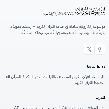
موسوعة إلكترونية شاملة في خدمة القرآن الكريم — رَسمُه، تجويدُه،
تِلاواتُه، تفسيرُه، ترجماتُه، علومُه، قِراءاتُه، موضوعاتُه، وتدبُّراتُه.
روابط سريعة
الرئيسية
القرآن الكريم
المصحف بالقراءات العشر
المكتبة
القرآن pdf
خطوط القرآن الكريم
المزيد
عن الموقع
الموضوعات القرآنية
شجرة المحتوى
اتصل بنا
API