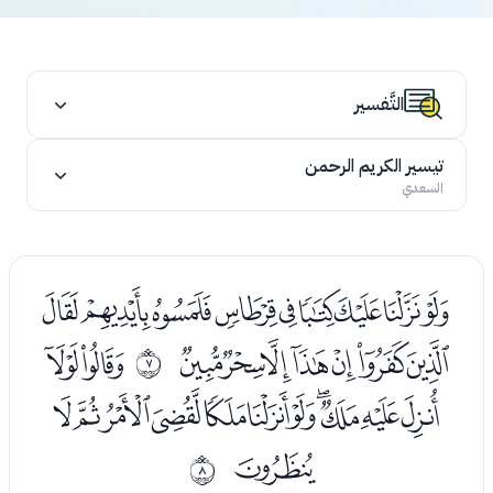
التَّفسير
تيسير الكريم الرحمن
السعدي
ﯙﯚﯛﯜﯝﯞﯟﯠﯡ
ﯢﯣﯤﯥﯦﯧﯨ
ﯪﯫ
ﰆ
ﯬﯭﯮﯯﯰﯱﯲﯳﯴﯵﯶ
ﯷ
ﰇ