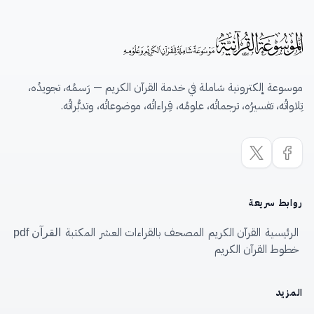
موسوعة إلكترونية شاملة في خدمة القرآن الكريم — رَسمُه، تجويدُه،
تِلاواتُه، تفسيرُه، ترجماتُه، علومُه، قِراءاتُه، موضوعاتُه، وتدبُّراتُه.
روابط سريعة
الرئيسية
القرآن الكريم
المصحف بالقراءات العشر
المكتبة
القرآن pdf
خطوط القرآن الكريم
المزيد