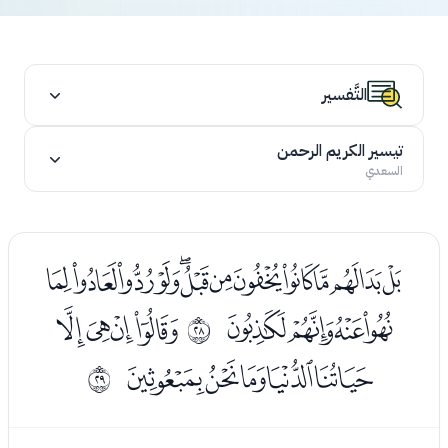
التَّفسير
تيسير الكريم الرحمن
السعدي
ﭑﭒﭓﭔﭕﭖﭗﭘﭙﭚﭛﭜﭝ
ﭞﭟﭠﭡ
ﭣﭤﭥﭦ
ﰛ
ﭧﭨﭩﭪﭫ
ﰜ