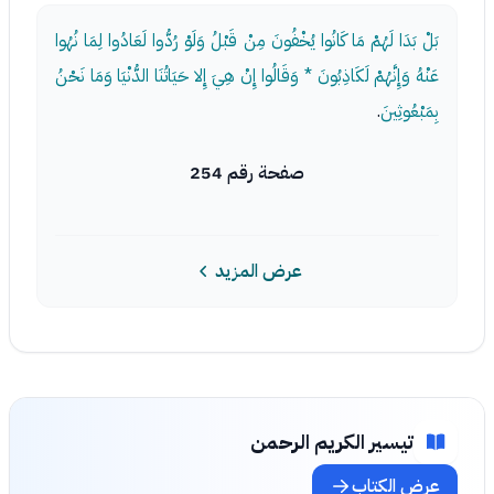
بَلْ بَدَا لَهُمْ مَا كَانُوا يُخْفُونَ مِنْ قَبْلُ وَلَوْ رُدُّوا لَعَادُوا لِمَا نُهُوا
عَنْهُ وَإِنَّهُمْ لَكَاذِبُونَ * وَقَالُوا إِنْ هِيَ إِلا حَيَاتُنَا الدُّنْيَا وَمَا نَحْنُ
بِمَبْعُوثِينَ
.
صفحة رقم 254
عرض المزيد
تيسير الكريم الرحمن
عرض الكتاب