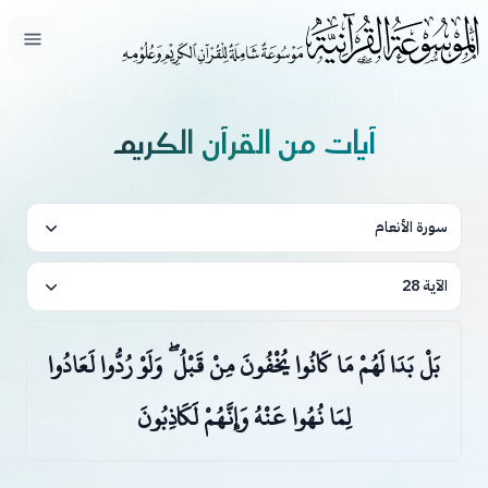
فتح ال
آيات من القرآن الكريم
سورة الأنعام
الآية 28
بَلْ بَدَا لَهُمْ مَا كَانُوا يُخْفُونَ مِنْ قَبْلُ ۖ وَلَوْ رُدُّوا لَعَادُوا
لِمَا نُهُوا عَنْهُ وَإِنَّهُمْ لَكَاذِبُونَ