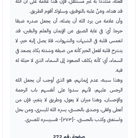
فعله، متلذذا به غير مستثقل، فإن هذا علامة على أن الله
قد هداه، ومَنَّ عليه بالتوفيق، وسلوك أقوم الطريق.
وأن علامة من يرد الله أن يضله، أن يجعل صدره ضيقا
حرجا. أي: في غاية الضيق عن الإيمان والعلم واليقين، قد
انغمس قلبه في الشبهات والشهوات، فلا يصل إليه خير، لا
ينشرح قلبه لفعل الخير كأنه من ضيقه وشدته يكاد يصعد في
السماء، أي: كأنه يكلف الصعود إلى السماء، الذي لا حيلة له
فيه.
وهذا سببه، عدم إيمانهم، هو الذي أوجب أن يجعل الله
الرجس عليهم، لأنهم سدوا على أنفسهم باب الرحمة
والإحسان، وهذا ميزان لا يعول، وطريق لا يتغير، فإن من
أعطى واتقى، وصدق بالحسنى، يسره الله لليسرى، ومن بخل
واستغنى وكذب بالحسنى، -[٢٧٣]- فسييسره للعسرى.
صفحة رقم 272