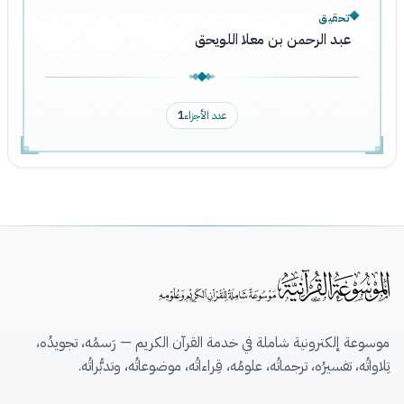
تحقيق
عبد الرحمن بن معلا اللويحق
عدد الأجزاء
1
موسوعة إلكترونية شاملة في خدمة القرآن الكريم — رَسمُه، تجويدُه،
تِلاواتُه، تفسيرُه، ترجماتُه، علومُه، قِراءاتُه، موضوعاتُه، وتدبُّراتُه.